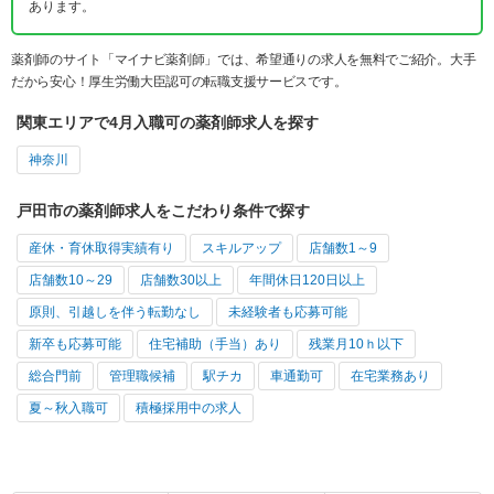
あります。
薬剤師のサイト「マイナビ薬剤師」では、希望通りの求人を無料でご紹介。大手
だから安心！厚生労働大臣認可の転職支援サービスです。
関東エリアで4月入職可の薬剤師求人を探す
神奈川
戸田市の薬剤師求人をこだわり条件で探す
産休・育休取得実績有り
スキルアップ
店舗数1～9
店舗数10～29
店舗数30以上
年間休日120日以上
原則、引越しを伴う転勤なし
未経験者も応募可能
新卒も応募可能
住宅補助（手当）あり
残業月10ｈ以下
総合門前
管理職候補
駅チカ
車通勤可
在宅業務あり
夏～秋入職可
積極採用中の求人