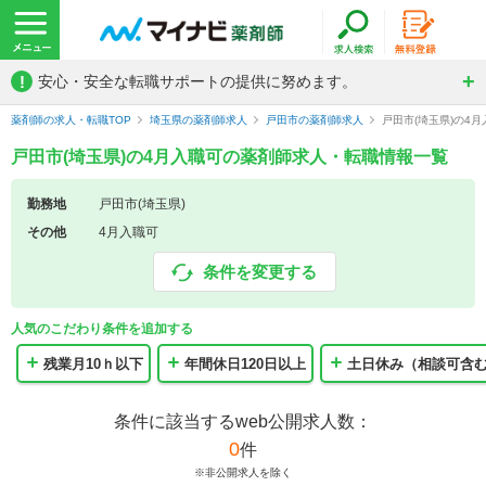
!
安心・安全な転職サポートの提供に努めます。
薬剤師の求人・転職TOP
埼玉県の薬剤師求人
戸田市の薬剤師求人
戸田市(埼玉県)の4
戸田市(埼玉県)の4月入職可の薬剤師求人・転職情報一覧
勤務地
戸田市(埼玉県)
その他
4月入職可
条件を変更する
人気のこだわり条件を追加する
残業月10ｈ以下
年間休日120日以上
土日休み（相談可含
条件に該当するweb公開求人数：
0
件
※非公開求人を除く