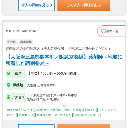
求人の詳細を見る
この求人に興味がある
更新日：2026年5月26日
保存する
正社員
調剤薬局
調剤薬局の薬剤師求人（法人名非公開 ※詳細はお問合せください）
【大阪府三島郡島本町／阪急京都線】薬剤師～地域に
密着した調剤薬局～
給与
【年収】400万円～550万円程度
勤務地
大阪府 三島郡島本町
ＪＲ東海道本線(米原－神戸) 島本駅
アクセス
阪急京都本線 水無瀬駅
年収550万円以上可
未経験者も応募可能
産休・育休取得実績有り
スキルアップ
駅チカ
店舗数1～9
積極採用中
夏～秋入職可
年間休日120日以上