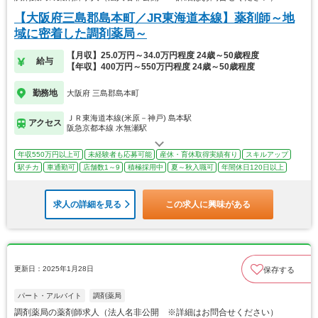
【大阪府三島郡島本町／JR東海道本線】薬剤師～地
域に密着した調剤薬局～
【月収】25.0万円～34.0万円程度 24歳～50歳程度
給与
【年収】400万円～550万円程度 24歳～50歳程度
勤務地
大阪府 三島郡島本町
ＪＲ東海道本線(米原－神戸) 島本駅
アクセス
阪急京都本線 水無瀬駅
年収550万円以上可
未経験者も応募可能
産休・育休取得実績有り
スキルアップ
駅チカ
車通勤可
店舗数1～9
積極採用中
夏～秋入職可
年間休日120日以上
求人の詳細を見る
この求人に興味がある
更新日：2025年1月28日
保存する
パート・アルバイト
調剤薬局
調剤薬局の薬剤師求人（法人名非公開 ※詳細はお問合せください）