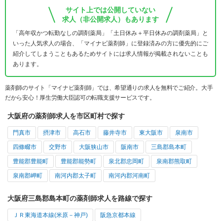
サイト上では公開していない
求人（非公開求人）もあります
「高年収かつ転勤なしの調剤薬局」「土日休み＋平日休みの調剤薬局」と
いった人気求人の場合、「マイナビ薬剤師」に登録済みの方に優先的にご
紹介してしまうこともあるためサイトには求人情報が掲載されないことも
あります。
薬剤師のサイト「マイナビ薬剤師」では、希望通りの求人を無料でご紹介。大手
だから安心！厚生労働大臣認可の転職支援サービスです。
大阪府の薬剤師求人を市区町村で探す
門真市
摂津市
高石市
藤井寺市
東大阪市
泉南市
四條畷市
交野市
大阪狭山市
阪南市
三島郡島本町
豊能郡豊能町
豊能郡能勢町
泉北郡忠岡町
泉南郡熊取町
泉南郡岬町
南河内郡太子町
南河内郡河南町
大阪府三島郡島本町の薬剤師求人を路線で探す
ＪＲ東海道本線(米原－神戸)
阪急京都本線