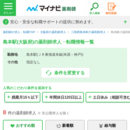
!
安心・安全な転職サポートの提供に努めます。
薬剤師の求人・転職TOP
大阪府の薬剤師求人
三島郡島本町の薬剤師求人
島本駅の薬剤
島本駅(大阪府)の薬剤師求人・転職情報一覧
勤務地
島本駅(ＪＲ東海道本線(米原－神戸))
その他
指定なし
条件を変更する
人気のこだわり条件を追加する
残業月10ｈ以下
年間休日120日以上
土日休み（相談可含
8
件の薬剤師求人
※ 非公開求人を除く
おすすめ順
新着順
給与順