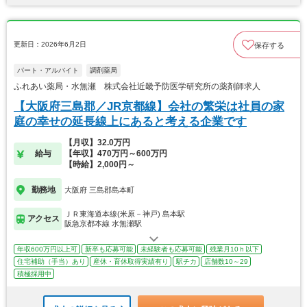
更新日：2026年6月2日
保存する
パート・アルバイト
調剤薬局
ふれあい薬局・水無瀬 株式会社近畿予防医学研究所の薬剤師求人
【大阪府三島郡／JR京都線】会社の繁栄は社員の家
庭の幸せの延長線上にあると考える企業です
【月収】32.0万円
給与
【年収】470万円～600万円
【時給】2,000円～
勤務地
大阪府 三島郡島本町
ＪＲ東海道本線(米原－神戸) 島本駅
アクセス
阪急京都本線 水無瀬駅
年収600万円以上可
新卒も応募可能
未経験者も応募可能
残業月10ｈ以下
住宅補助（手当）あり
産休・育休取得実績有り
駅チカ
店舗数10～29
積極採用中