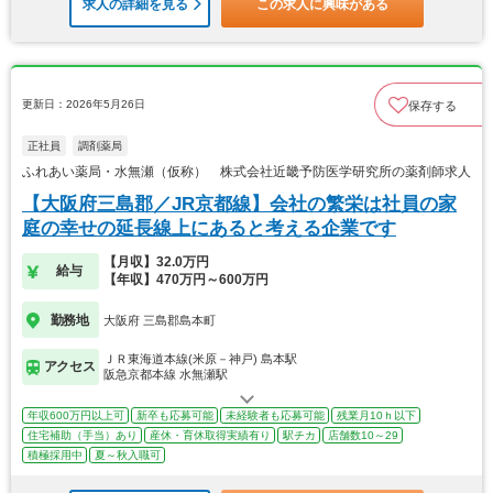
求人の詳細を見る
この求人に興味がある
更新日：2026年5月26日
保存する
正社員
調剤薬局
ふれあい薬局・水無瀬（仮称） 株式会社近畿予防医学研究所の薬剤師求人
【大阪府三島郡／JR京都線】会社の繁栄は社員の家
庭の幸せの延長線上にあると考える企業です
【月収】32.0万円
給与
【年収】470万円～600万円
勤務地
大阪府 三島郡島本町
ＪＲ東海道本線(米原－神戸) 島本駅
アクセス
阪急京都本線 水無瀬駅
年収600万円以上可
新卒も応募可能
未経験者も応募可能
残業月10ｈ以下
住宅補助（手当）あり
産休・育休取得実績有り
駅チカ
店舗数10～29
積極採用中
夏～秋入職可