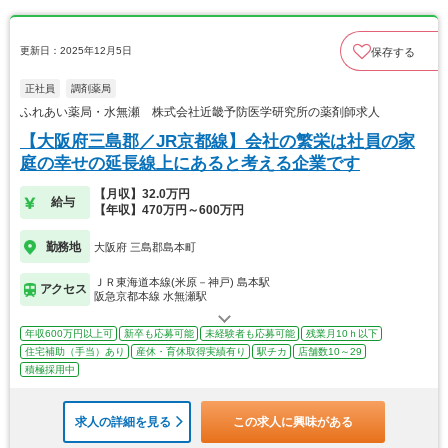
更新日：2025年12月5日
保存する
正社員
調剤薬局
ふれあい薬局・水無瀬 株式会社近畿予防医学研究所の薬剤師求人
【大阪府三島郡／JR京都線】会社の繁栄は社員の家
庭の幸せの延長線上にあると考える企業です
【月収】32.0万円
給与
【年収】470万円～600万円
勤務地
大阪府 三島郡島本町
ＪＲ東海道本線(米原－神戸) 島本駅
アクセス
阪急京都本線 水無瀬駅
年収600万円以上可
新卒も応募可能
未経験者も応募可能
残業月10ｈ以下
住宅補助（手当）あり
産休・育休取得実績有り
駅チカ
店舗数10～29
積極採用中
求人の詳細を見る
この求人に興味がある