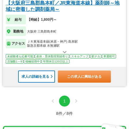
【大阪府三島郡島本町／JR東海道本線】薬剤師～地
域に密着した調剤薬局～
給与
【時給】1,800円～
勤務地
大阪府 三島郡島本町
ＪＲ東海道本線(米原－神戸) 島本駅
アクセス
阪急京都本線 水無瀬駅
未経験者も応募可能
産休・育休取得実績有り
スキルアップ
駅チカ
車通勤可
店舗数1～9
積極採用中
年間休日120日以上
求人の詳細を見る
この求人に興味がある
1
8件／8件