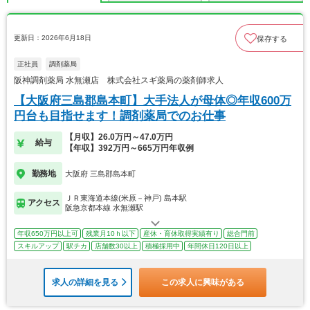
更新日：2026年6月18日
保存する
正社員
調剤薬局
阪神調剤薬局 水無瀬店 株式会社スギ薬局の薬剤師求人
【大阪府三島郡島本町】大手法人が母体◎年収600万
円台も目指せます！調剤薬局でのお仕事
【月収】26.0万円～47.0万円
給与
【年収】392万円～665万円年収例
勤務地
大阪府 三島郡島本町
ＪＲ東海道本線(米原－神戸) 島本駅
アクセス
阪急京都本線 水無瀬駅
年収650万円以上可
残業月10ｈ以下
産休・育休取得実績有り
総合門前
スキルアップ
駅チカ
店舗数30以上
積極採用中
年間休日120日以上
求人の詳細を見る
この求人に興味がある