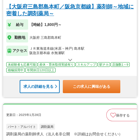
【大阪府三島郡島本町／阪急京都線】薬剤師～地域に
密着した調剤薬局～
給与
【時給】1,800円～
勤務地
大阪府 三島郡島本町
ＪＲ東海道本線(米原－神戸) 島本駅
アクセス
阪急京都本線 水無瀬駅
未経験者も応募可能
産休・育休取得実績有り
スキルアップ
駅チカ
店舗数1～9
積極採用中
年間休日120日以上
求人の詳細を見る
この求人に興味がある
更新日：2025年1月28日
保存する
パート・アルバイト
調剤薬局
調剤薬局の薬剤師求人（法人名非公開 ※詳細はお問合せください）