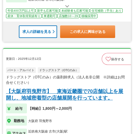
年収400万円以上可
新卒も応募可能
未経験者も応募可能
住宅補助（手当）あり
産休・育休取得実績有り
車通勤可
店舗数10～29
積極採用中
求人の詳細を見る
この求人に興味がある
更新日：2025年12月12日
保存する
パート・アルバイト
ドラッグストア（OTCのみ）
ドラッグストア（OTCのみ）の薬剤師求人（法人名非公開 ※詳細はお問
合せください）
【大阪府羽曳野市】 東海近畿圏で70店舗以上を展
開し、地域密着型の店舗展開を行っています。
給与
【時給】1,800円～2,000円
勤務地
大阪府 羽曳野市
近鉄南大阪線 古市(大阪)駅
アクセス