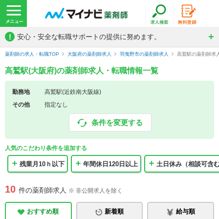
!
安心・安全な転職サポートの提供に努めます。
薬剤師の求人・転職TOP
大阪府の薬剤師求人
羽曳野市の薬剤師求人
高鷲駅の薬剤師求
高鷲駅(大阪府)の薬剤師求人・転職情報一覧
勤務地
高鷲駅(近鉄南大阪線)
その他
指定なし
条件を変更する
人気のこだわり条件を追加する
残業月10ｈ以下
年間休日120日以上
土日休み（相談可含
10
件の薬剤師求人
※ 非公開求人を除く
おすすめ順
新着順
給与順