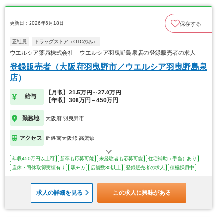
更新日：2026年6月18日
保存する
正社員
ドラッグストア（OTCのみ）
ウエルシア薬局株式会社 ウエルシア羽曳野島泉店の登録販売者の求人
登録販売者（大阪府羽曳野市／ウエルシア羽曳野島泉
店）
【月収】21.5万円～27.0万円
給与
【年収】308万円～450万円
勤務地
大阪府 羽曳野市
アクセス
近鉄南大阪線 高鷲駅
年収450万円以上可
新卒も応募可能
未経験者も応募可能
住宅補助（手当）あり
産休・育休取得実績有り
駅チカ
店舗数30以上
登録販売者の求人
積極採用中
求人の詳細を見る
この求人に興味がある