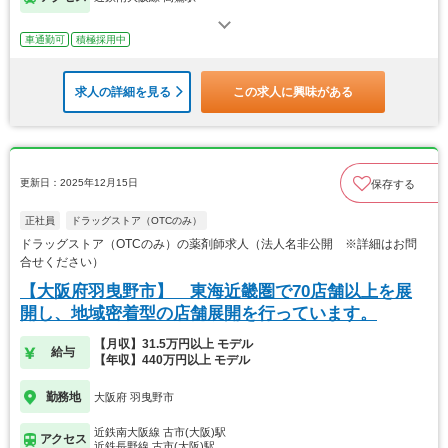
車通勤可
積極採用中
求人の詳細を見る
この求人に興味がある
更新日：2025年12月15日
保存する
正社員
ドラッグストア（OTCのみ）
ドラッグストア（OTCのみ）の薬剤師求人（法人名非公開 ※詳細はお問
合せください）
【大阪府羽曳野市】 東海近畿圏で70店舗以上を展
開し、地域密着型の店舗展開を行っています。
【月収】31.5万円以上 モデル
給与
【年収】440万円以上 モデル
勤務地
大阪府 羽曳野市
近鉄南大阪線 古市(大阪)駅
アクセス
近鉄長野線 古市(大阪)駅