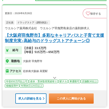
更新日：2026年6月28日
保存する
正社員
ドラッグストア（調剤併設）
ウエルシア薬局株式会社 ウエルシア羽曳野島泉店の薬剤師求人
【大阪府羽曳野市】多彩なキャリアパスと子育て支援
制度充実♪高給与のドラッグストアチェーン◎
【月収】33.5万円
給与
【年収】515万円～650万円
勤務地
大阪府 羽曳野市
アクセス
近鉄南大阪線 高鷲駅
年収650万円以上可
産休・育休取得実績有り
駅チカ
車通勤可
店舗数30以上
積極採用中
年間休日120日以上
求人の詳細を見る
この求人に興味がある