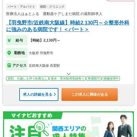
パート・アルバイト
病院・クリニック
医療法人はぁとふる 運動器ケアしまだ病院 の薬剤師求人
【羽曳野市/近鉄南大阪線】時給2,130円～☆整形外科
に強みのある病院です！＜パート＞
給与
【時給】2,130円～
勤務地
大阪府 羽曳野市
アクセス
近鉄南大阪線 高鷲駅
原則、引越しを伴う転勤なし
産休・育休取得実績有り
車通勤可
積極採用中
求人の詳細を見る
この求人に興味がある