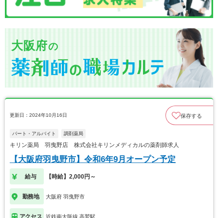
大阪府
の
更新日：2024年10月16日
保存する
パート・アルバイト
調剤薬局
キリン薬局 羽曳野店 株式会社キリンメディカルの薬剤師求人
【大阪府羽曳野市】令和6年9月オープン予定
給与
【時給】2,000円～
勤務地
大阪府 羽曳野市
アクセス
近鉄南大阪線 高鷲駅