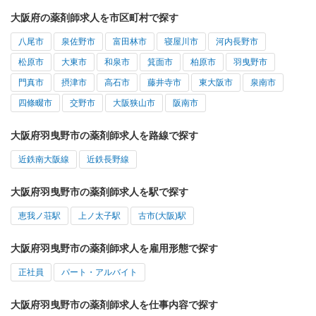
大阪府の薬剤師求人を市区町村で探す
八尾市
泉佐野市
富田林市
寝屋川市
河内長野市
松原市
大東市
和泉市
箕面市
柏原市
羽曳野市
門真市
摂津市
高石市
藤井寺市
東大阪市
泉南市
四條畷市
交野市
大阪狭山市
阪南市
大阪府羽曳野市の薬剤師求人を路線で探す
近鉄南大阪線
近鉄長野線
大阪府羽曳野市の薬剤師求人を駅で探す
恵我ノ荘駅
上ノ太子駅
古市(大阪)駅
大阪府羽曳野市の薬剤師求人を雇用形態で探す
正社員
パート・アルバイト
大阪府羽曳野市の薬剤師求人を仕事内容で探す