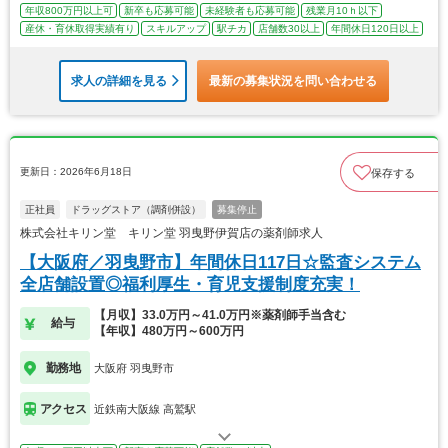
年収800万円以上可
新卒も応募可能
未経験者も応募可能
残業月10ｈ以下
産休・育休取得実績有り
スキルアップ
駅チカ
店舗数30以上
年間休日120日以上
求人の詳細を見る
最新の募集状況を問い合わせる
更新日：2026年6月18日
保存する
正社員
ドラッグストア（調剤併設）
募集停止
株式会社キリン堂 キリン堂 羽曳野伊賀店の薬剤師求人
【大阪府／羽曳野市】年間休日117日☆監査システム
全店舗設置◎福利厚生・育児支援制度充実！
【月収】33.0万円～41.0万円※薬剤師手当含む
給与
【年収】480万円～600万円
勤務地
大阪府 羽曳野市
アクセス
近鉄南大阪線 高鷲駅