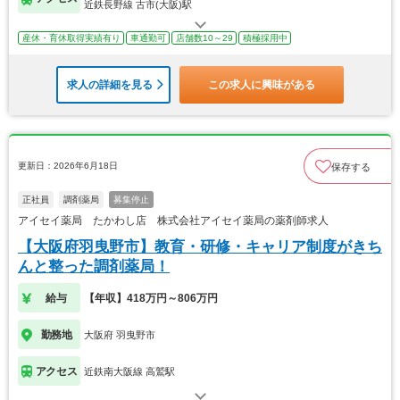
近鉄長野線 古市(大阪)駅
産休・育休取得実績有り
車通勤可
店舗数10～29
積極採用中
求人の詳細を見る
この求人に興味がある
更新日：2026年6月18日
保存する
正社員
調剤薬局
募集停止
アイセイ薬局 たかわし店 株式会社アイセイ薬局の薬剤師求人
【大阪府羽曳野市】教育・研修・キャリア制度がきち
んと整った調剤薬局！
給与
【年収】418万円～806万円
勤務地
大阪府 羽曳野市
アクセス
近鉄南大阪線 高鷲駅