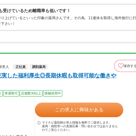
定も受けているため離職率も低いです！
り上げているといった印象の薬局さんです。その為、11連休を取得し海外旅行に
せ下さい！
保存す
師求人
正社員
調剤薬局
充実した福利厚生◎長期休暇も取得可能な働きや
り
車通勤可
店舗数30以上
積極採用中
この求人に興味がある
マイナビ薬剤師が求人情報を無料でご提供します。
薬局・病院等への直接応募・問い合わせではありません
のでご安心ください。