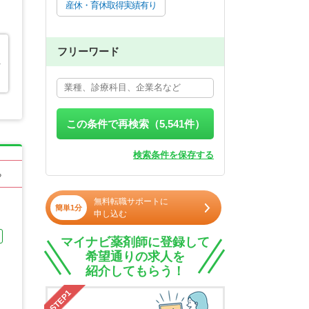
産休・育休取得実績有り
フリーワード
行
この条件で再検索（
5,541
件）
検索条件を保存する
る
無料転職サポートに
簡単1分
申し込む
マイナビ薬剤師に登録して
希望通りの求人を
紹介してもらう！
STEP1