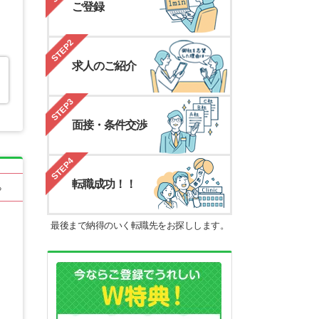
ご登録
STEP2
求人のご紹介
STEP3
面接・条件交渉
STEP4
転職成功！！
る
最後まで納得のいく転職先をお探しします。