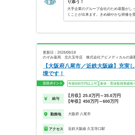
り添う！
大手企業のグループ会社のため基盤がし
くことが出来ます。きめ細やかな研修を
更新日：2026/06/18
のぞみ薬局 北久宝寺店 株式会社アビメディカルの薬
【大阪府八尾市／近鉄大阪線】充実し
境です！
注目ポイント
年収600万円以上可
産休・育休取得実績有
【月収】25.0万円～35.0万円
給与
【年収】450万円～600万円
大阪府 八尾市
勤務地
近鉄大阪線 久宝寺口駅
アクセス