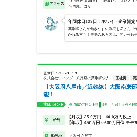
ＪＲ関西本線(亀山－難波) 久宝寺駅／Ｊ
アクセス
宝寺駅…ほか
年間休日123日！ホワイト企業認
薬剤師さんが働きやすい環境を皆さんで作
かれる方も！興味のある方はお問い合わ
更新日：2024/11/19
株式会社ウィング 八尾店の薬剤師求人
正社員
調
【大阪府八尾市／近鉄線】大阪南東部
能！
注目ポイント
年収600万円以上可
原則、引越しを伴う転
【月収】25.0万円～40.0万円以上
給与
【年収】450万円～600万円位 モデ
大阪府 八尾市
勤務地