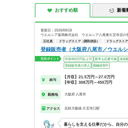
おすすめ順
新着
更新日：2026/06/18
ウエルシア薬局株式会社 ウエルシア八尾東久宝寺店の
正社員
ドラッグストア（調剤併設）
ドラッグストア
登録販売者（大阪府八尾市／ウエルシ
注目ポイント
年収450万円以上可
新卒も応募可能
未経
登録販売者の求人
積極採用中
【月収】21.5万円～27.0万円
給与
【年収】308万円～450万円
大阪府 八尾市
勤務地
近鉄大阪線 久宝寺口駅
アクセス
暮らしを支える仕事だから、自分の