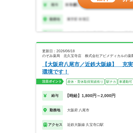
更新日：2026/06/18
のぞみ薬局 北久宝寺店 株式会社アビメディカルの薬
【大阪府八尾市／近鉄大阪線】 充実
環境です！
注目ポイント
産休・育休取得実績有り
駅チカ
車通勤可
【時給】1,800円～2,000円
給与
大阪府 八尾市
勤務地
近鉄大阪線 久宝寺口駅
アクセス