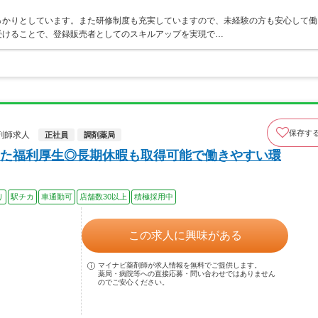
っかりとしています。また研修制度も充実していますので、未経験の方も安心して働
受けることで、登録販売者としてのスキルアップを実現で…
保存す
剤師求人
正社員
調剤薬局
た福利厚生◎長期休暇も取得可能で働きやすい環
り
駅チカ
車通勤可
店舗数30以上
積極採用中
この求人に興味がある
マイナビ薬剤師が求人情報を無料でご提供します。
薬局・病院等への直接応募・問い合わせではありません
のでご安心ください。