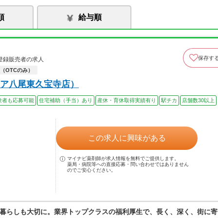
順
給与順
保存す
登録販売者の求人
（OTCのみ）
ア八尾東久宝寺店）
験者も応募可能
住宅補助（手当）あり
産休・育休取得実績有り
駅チカ
店舗数30以上
この求人に興味がある
マイナビ薬剤師が求人情報を無料でご提供します。
薬局・病院等への直接応募・問い合わせではありません
のでご安心ください。
暮らしも大切に。業界トップクラスの福利厚生で、長く、深く、街に寄