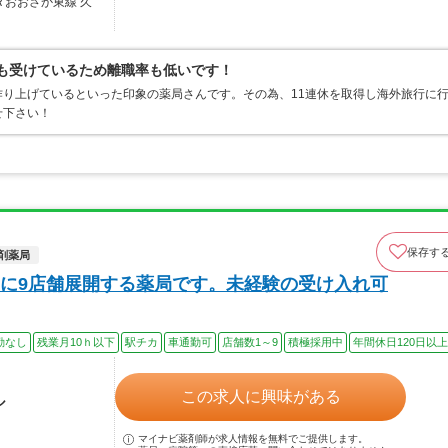
Ｒおおさか東線 久
定も受けているため離職率も低いです！
り上げているといった印象の薬局さんです。その為、11連休を取得し海外旅行に
せ下さい！
保存す
剤薬局
に9店舗展開する薬局です。未経験の受け入れ可
勤なし
残業月10ｈ以下
駅チカ
車通勤可
店舗数1～9
積極採用中
年間休日120日以上
この求人に興味がある
ル
マイナビ薬剤師が求人情報を無料でご提供します。