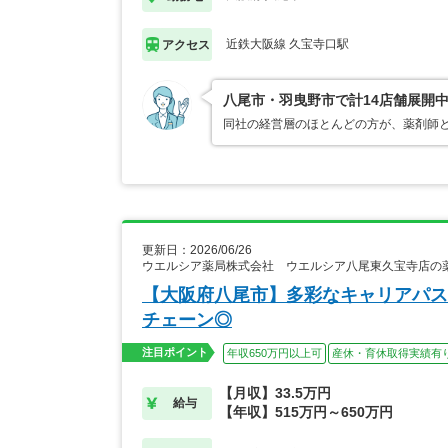
近鉄大阪線 久宝寺口駅
アクセス
八尾市・羽曳野市で計14店舗展開
同社の経営層のほとんどの方が、薬剤師
更新日：2026/06/26
ウエルシア薬局株式会社 ウエルシア八尾東久宝寺店の
【大阪府八尾市】多彩なキャリアパス
チェーン◎
注目ポイント
年収650万円以上可
産休・育休取得実績有
【月収】33.5万円
給与
【年収】515万円～650万円