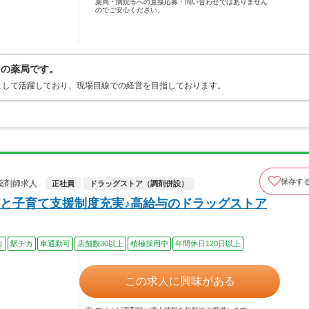
薬局・病院等への直接応募・問い合わせではありません
のでご安心ください。
中の薬局です。
として活躍しており、現場目線での経営を目指しております。
保存す
薬剤師求人
正社員
ドラッグストア（調剤併設）
と子育て支援制度充実♪高給与のドラッグストア
り
駅チカ
車通勤可
店舗数30以上
積極採用中
年間休日120日以上
この求人に興味がある