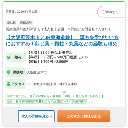
更新日：2019年6月13日
保存する
正社員
調剤薬局
調剤薬局の薬剤師求人（法人名非公開 ※詳細はお問合せください）
【大阪府茨木市／JR東海道線】 漢方を学びたい方
におすすめ！煎じ薬・顆粒・丸薬などの経験も積める
薬局
【月収】33.0万円以上 モデル
給与
【年収】330万円～500万円程度 モデル
【時給】1,700円～2,000円
勤務地
大阪府 茨木市
アクセス
ＪＲ東海道本線(米原－神戸) 茨木駅
年収500万円以上可
未経験者も応募可能
原則、引越しを伴う転勤なし
産休・育休取得実績有り
駅チカ
店舗数1～9
積極採用中
求人の詳細を見る
この求人に興味がある