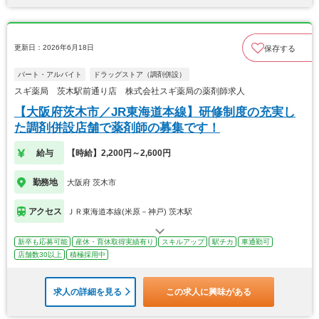
更新日：2026年6月18日
保存する
パート・アルバイト
ドラッグストア（調剤併設）
スギ薬局 茨木駅前通り店 株式会社スギ薬局の薬剤師求人
【大阪府茨木市／JR東海道本線】研修制度の充実し
た調剤併設店舗で薬剤師の募集です！
給与
【時給】2,200円～2,600円
勤務地
大阪府 茨木市
アクセス
ＪＲ東海道本線(米原－神戸) 茨木駅
新卒も応募可能
産休・育休取得実績有り
スキルアップ
駅チカ
車通勤可
店舗数30以上
積極採用中
求人の詳細を見る
この求人に興味がある