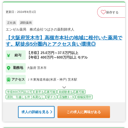
更新日：2024年8月1日
保存する
正社員
調剤薬局
エンゼル薬局 株式会社つばさの薬剤師求人
【大阪府茨木市】高槻市本社の地域に根付いた薬局で
す。駅徒歩5分圏内とアクセス良い環境◎
【月収】25.0万円～37.5万円以上
給与
【年収】400万円～600万円以上 モデル
勤務地
大阪府 茨木市
アクセス
ＪＲ東海道本線(米原－神戸) 茨木駅
年収600万円以上可
新卒も応募可能
未経験者も応募可能
原則、引越しを伴う転勤なし
駅チカ
店舗数1～9
積極採用中
求人の詳細を見る
この求人に興味がある