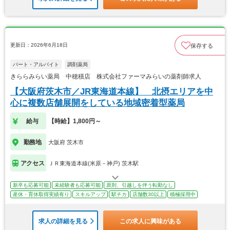
更新日：2026年6月18日
保存する
パート・アルバイト
調剤薬局
きららみらい薬局 中穂積店 株式会社ファーマみらいの薬剤師求人
【大阪府茨木市／JR東海道本線】 北摂エリアを中
心に複数店舗展開をしている地域密着型薬局
給与
【時給】1,800円～
勤務地
大阪府 茨木市
アクセス
ＪＲ東海道本線(米原－神戸) 茨木駅
新卒も応募可能
未経験者も応募可能
原則、引越しを伴う転勤なし
産休・育休取得実績有り
スキルアップ
駅チカ
店舗数30以上
積極採用中
求人の詳細を見る
この求人に興味がある