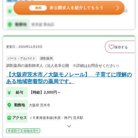
更新日：2024年11月15日
保存する
パート・アルバイト
調剤薬局
調剤薬局の薬剤師求人（法人名非公開 ※詳細はお問合せください）
【大阪府茨木市／大阪モノレール】 子育てに理解の
ある地域密着型の薬局です。
給与
【時給】2,000円～
勤務地
大阪府 茨木市
アクセス
ＪＲ東海道本線(米原－神戸) 茨木駅
車通勤可
積極採用中