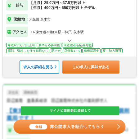
す！
【月収】25.0万円～37.5万円以上
給与
【年収】400万円～650万円以上 モデル
勤務地
大阪府 茨木市
アクセス
ＪＲ東海道本線(米原－神戸) 茨木駅
年収650万円以上可
新卒も応募可能
未経験者も応募可能
原則、引越しを伴う転勤なし
駅チカ
店舗数1～9
積極採用中
夏～秋入職可
求人の詳細を見る
この求人に興味がある