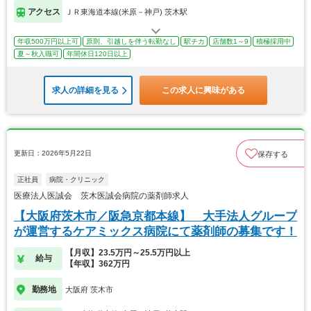
アクセス
ＪＲ東海道本線(米原－神戸) 茨木駅
年収500万円以上可
原則、引越しを伴う転勤なし
駅チカ
店舗数1～9
積極採用中
夏～秋入職可
年間休日120日以上
求人の詳細を見る
この求人に興味がある
更新日：2026年5月22日
保存する
正社員
病院・クリニック
医療法人医誠会 茨木医誠会病院の薬剤師求人
【大阪府茨木市／阪急京都本線】 大手法人グループ
が運営するケアミックス病院にて薬剤師の募集です！
【月収】23.5万円～25.5万円以上
給与
【年収】362万円
勤務地
大阪府 茨木市