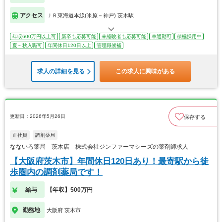
アクセス
ＪＲ東海道本線(米原－神戸) 茨木駅
年収600万円以上可
新卒も応募可能
未経験者も応募可能
車通勤可
積極採用中
夏～秋入職可
年間休日120日以上
管理職候補
求人の詳細を見る
この求人に興味がある
更新日：2026年5月26日
保存する
正社員
調剤薬局
なないろ薬局 茨木店 株式会社ジンファーマシーズの薬剤師求人
【大阪府茨木市】年間休日120日あり！最寄駅から徒
歩圏内の調剤薬局です！
給与
【年収】500万円
勤務地
大阪府 茨木市