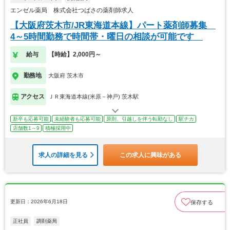
エンゼル薬局 株式会社つばさの薬剤師求人
【大阪府茨木市/JR東海道本線】パート薬剤師募集
4～5時間勤務で時間帯・曜日の相談が可能です
給与
【時給】2,000円～
勤務地
大阪府 茨木市
アクセス
ＪＲ東海道本線(米原－神戸) 茨木駅
新卒も応募可能
未経験者も応募可能
原則、引越しを伴う転勤なし
駅チカ
店舗数1～9
積極採用中
求人の詳細を見る
この求人に興味がある
更新日：2026年6月18日
保存する
正社員
調剤薬局