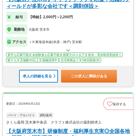
ィールドが多彩な会社です＜調剤併設＞
給与
【時給】2,000円～2,200円
勤務地
大阪府 茨木市
アクセス
ＪＲ東海道本線(米原－神戸) 茨木駅
新卒も応募可能
未経験者も応募可能
残業月10ｈ以下
産休・育休取得実績有り
駅チカ
店舗数30以上
積極採用中
在宅業務あり
WEB面接OK
求人の詳細を見る
この求人に興味がある
更新日：2026年6月13日
保存する
パート・アルバイト
調剤薬局
さくら薬局 茨木東中条店 クラフト株式会社の薬剤師求人
【大阪府茨木市】研修制度・福利厚生充実◎全国各地