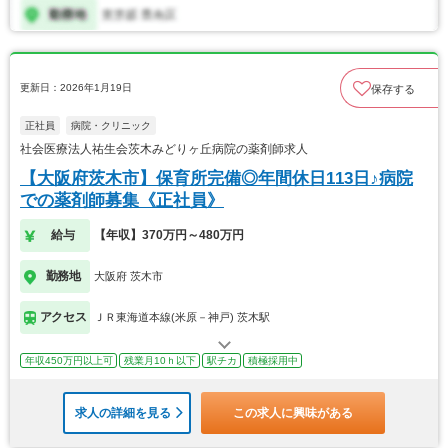
更新日：2026年1月19日
保存する
正社員
病院・クリニック
社会医療法人祐生会茨木みどりヶ丘病院の薬剤師求人
【大阪府茨木市】保育所完備◎年間休日113日♪病院
での薬剤師募集《正社員》
給与
【年収】370万円～480万円
勤務地
大阪府 茨木市
アクセス
ＪＲ東海道本線(米原－神戸) 茨木駅
年収450万円以上可
残業月10ｈ以下
駅チカ
積極採用中
求人の詳細を見る
この求人に興味がある