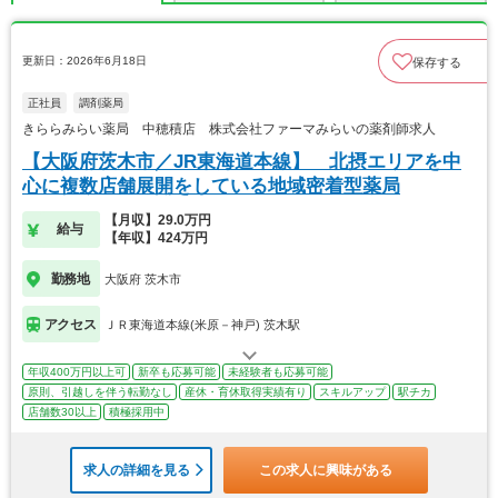
更新日：2026年6月18日
保存する
正社員
調剤薬局
きららみらい薬局 中穂積店 株式会社ファーマみらいの薬剤師求人
【大阪府茨木市／JR東海道本線】 北摂エリアを中
心に複数店舗展開をしている地域密着型薬局
【月収】29.0万円
給与
【年収】424万円
勤務地
大阪府 茨木市
アクセス
ＪＲ東海道本線(米原－神戸) 茨木駅
年収400万円以上可
新卒も応募可能
未経験者も応募可能
原則、引越しを伴う転勤なし
産休・育休取得実績有り
スキルアップ
駅チカ
店舗数30以上
積極採用中
求人の詳細を見る
この求人に興味がある