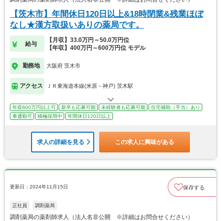
【茨木市】年間休日120日以上&18時閉業&残業ほぼ
なし★漢方取扱いありの薬局です。
【月収】33.0万円～50.0万円位
給与
【年収】400万円～600万円位 モデル
勤務地
大阪府 茨木市
アクセス
ＪＲ東海道本線(米原－神戸) 茨木駅
年収600万円以上可
新卒も応募可能
未経験者も応募可能
住宅補助（手当）あり
車通勤可
積極採用中
年間休日120日以上
求人の詳細を見る
この求人に興味がある
更新日：2024年11月15日
保存する
正社員
調剤薬局
調剤薬局の薬剤師求人（法人名非公開 ※詳細はお問合せください）