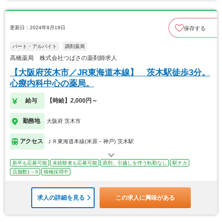
更新日：2024年9月19日
保存する
パート・アルバイト
調剤薬局
高橋薬局 株式会社つばさの薬剤師求人
【大阪府茨木市／JR東海道本線】 茨木駅徒歩3分。
心療内科中心の薬局。
給与
【時給】2,000円～
勤務地
大阪府 茨木市
アクセス
ＪＲ東海道本線(米原－神戸) 茨木駅
新卒も応募可能
未経験者も応募可能
原則、引越しを伴う転勤なし
駅チカ
店舗数1～9
積極採用中
求人の詳細を見る
この求人に興味がある