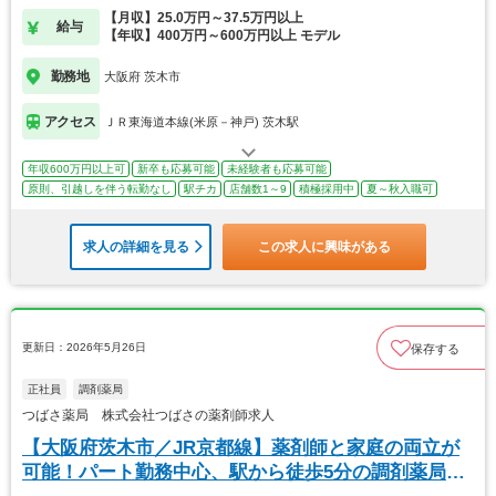
【月収】25.0万円～37.5万円以上
給与
【年収】400万円～600万円以上 モデル
勤務地
大阪府 茨木市
アクセス
ＪＲ東海道本線(米原－神戸) 茨木駅
年収600万円以上可
新卒も応募可能
未経験者も応募可能
原則、引越しを伴う転勤なし
駅チカ
店舗数1～9
積極採用中
夏～秋入職可
求人の詳細を見る
この求人に興味がある
更新日：2026年5月26日
保存する
正社員
調剤薬局
つばさ薬局 株式会社つばさの薬剤師求人
【大阪府茨木市／JR京都線】薬剤師と家庭の両立が
可能！パート勤務中心、駅から徒歩5分の調剤薬局で