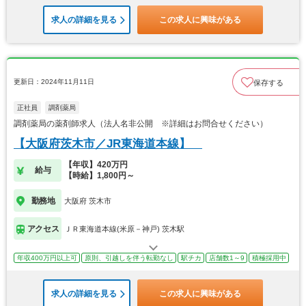
求人の詳細を見る
この求人に興味がある
更新日：2024年11月11日
保存する
正社員
調剤薬局
調剤薬局の薬剤師求人（法人名非公開 ※詳細はお問合せください）
【大阪府茨木市／JR東海道本線】
【年収】420万円
給与
【時給】1,800円～
勤務地
大阪府 茨木市
アクセス
ＪＲ東海道本線(米原－神戸) 茨木駅
年収400万円以上可
原則、引越しを伴う転勤なし
駅チカ
店舗数1～9
積極採用中
求人の詳細を見る
この求人に興味がある