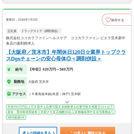
更新日：2026年7月3日
保存する
正社員
ドラッグストア（調剤併設）
株式会社ココカラファインヘルスケア ココカラファイン ビエラ茨木新中
条店の薬剤師求人
【大阪府／茨木市】年間休日120日☆業界トップクラ
スDgsチェーンの安心母体◎＜調剤併設＞
給与
【年収】430万円～560万円
勤務地
大阪府 茨木市
アクセス
ＪＲ東海道本線(米原－神戸) 茨木駅
年収550万円以上可
新卒も応募可能
未経験者も応募可能
残業月10ｈ以下
産休・育休取得実績有り
駅チカ
店舗数30以上
積極採用中
在宅業務あり
WEB面接OK
求人の詳細を見る
この求人に興味がある