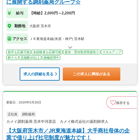
に展開する調剤薬局グループ☆
給与
【時給】2,000円～2,200円
勤務地
大阪府 茨木市
アクセス
ＪＲ東海道本線(米原－神戸) 茨木駅
新卒も応募可能
未経験者も応募可能
産休・育休取得実績有り
スキルアップ
駅チカ
店舗数30以上
積極採用中
求人の詳細を見る
この求人に興味がある
更新日：2026年5月26日
保存する
正社員
調剤薬局
カメイ調剤薬局 茨木中河原店 カメイ株式会社の薬剤師求人
【大阪府茨木市／JR東海道本線】大手商社母体の企
業で借り上げ社宅制度が魅力です！