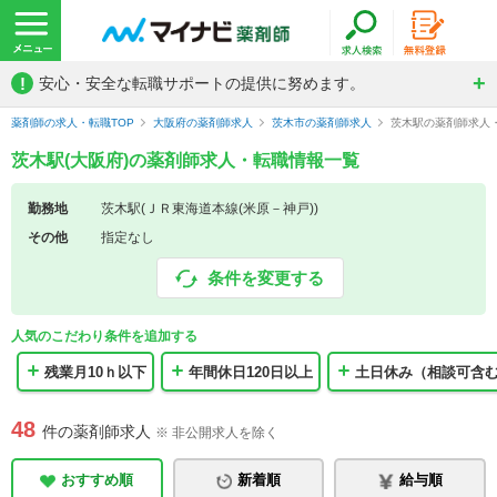
!
安心・安全な転職サポートの提供に努めます。
薬剤師の求人・転職TOP
大阪府の薬剤師求人
茨木市の薬剤師求人
茨木駅の薬剤師求人
茨木駅(大阪府)の薬剤師求人・転職情報一覧
勤務地
茨木駅(ＪＲ東海道本線(米原－神戸))
その他
指定なし
条件を変更する
人気のこだわり条件を追加する
残業月10ｈ以下
年間休日120日以上
土日休み（相談可含
48
件の薬剤師求人
※ 非公開求人を除く
おすすめ順
新着順
給与順