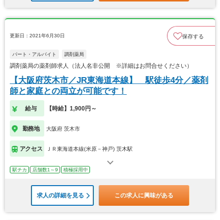
更新日：2021年6月30日
保存する
パート・アルバイト
調剤薬局
調剤薬局の薬剤師求人（法人名非公開 ※詳細はお問合せください）
【大阪府茨木市／JR東海道本線】 駅徒歩4分／薬剤
師と家庭との両立が可能です！
給与
【時給】1,900円～
勤務地
大阪府 茨木市
アクセス
ＪＲ東海道本線(米原－神戸) 茨木駅
駅チカ
店舗数1～9
積極採用中
求人の詳細を見る
この求人に興味がある