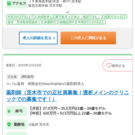
ＪＲ東海道本線(米原－神戸) 茨木駅
アクセス
阪急京都本線 茨木市駅
年収350万円以上可
未経験者も応募可能
土日休み（相談可含む）
残業月10ｈ以下
産休・育休取得実績有り
車通勤可
積極採用中
年間休日120日以上
求人の詳細を見る
この求人に興味がある
更新日：2025年12月10日
保存する
正社員
調剤薬局
スバル薬局 有限会社muuchoplanの薬剤師求人
薬剤師（茨木市での正社員募集！透析メインのクリニ
ックでの募集です！）
【月収】27.0万円～35.5万円22歳～30歳モデル
給与
【年収】420万円～513万円以上 22歳～30歳モデル
勤務地
大阪府 茨木市