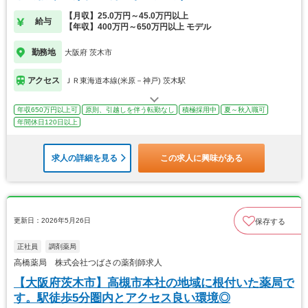
【月収】25.0万円～45.0万円以上
給与
【年収】400万円～650万円以上 モデル
勤務地
大阪府 茨木市
アクセス
ＪＲ東海道本線(米原－神戸) 茨木駅
年収650万円以上可
原則、引越しを伴う転勤なし
積極採用中
夏～秋入職可
年間休日120日以上
求人の詳細を見る
この求人に興味がある
更新日：2026年5月26日
保存する
正社員
調剤薬局
高橋薬局 株式会社つばさの薬剤師求人
【大阪府茨木市】高槻市本社の地域に根付いた薬局で
す。駅徒歩5分圏内とアクセス良い環境◎