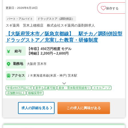
更新日：2026年6月18日
保存する
パート・アルバイト
ドラッグストア（調剤併設）
スギ薬局 茨木上穂積店 株式会社スギ薬局の薬剤師求人
【大阪府茨木市／阪急京都線】 駅チカ／調剤併設型
ドラッグストア／充実した教育・研修制度
【年収】450万円程度 モデル
給与
【時給】2,200円～2,600円
勤務地
大阪府 茨木市
アクセス
ＪＲ東海道本線(米原－神戸) 茨木駅
年収450万円以上可
新卒も応募可能
産休・育休取得実績有り
スキルアップ
店舗数30以上
積極採用中
求人の詳細を見る
この求人に興味がある