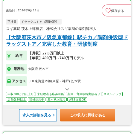
更新日：2026年6月18日
保存する
正社員
ドラッグストア（調剤併設）
スギ薬局 茨木上穂積店 株式会社スギ薬局の薬剤師求人
【大阪府茨木市／阪急京都線】駅チカ／調剤併設型ド
ラッグストア／充実した教育・研修制度
【月収】27.0万円以上
給与
【年収】400万円～740万円モデル
勤務地
大阪府 茨木市
アクセス
ＪＲ東海道本線(米原－神戸) 茨木駅
年収700万円以上可
未経験者も応募可能
産休・育休取得実績有り
スキルアップ
店舗数30以上
積極採用中
夏～秋入職可
WEB面接OK
求人の詳細を見る
この求人に興味がある