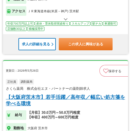
アクセス
ＪＲ東海道本線(米原－神戸) 茨木駅
年収700万円以上可
産休・育休取得実績有り
スキルアップ
駅チカ
車通勤可
店舗数30以上
積極採用中
求人の詳細を見る
この求人に興味がある
更新日：2026年5月26日
保存する
正社員
調剤薬局
さくら薬局 株式会社エヌ・パートナーの薬剤師求人
【大阪府茨木市】若手活躍／高年収／幅広い処方箋を
学べる環境
【月収】30.0万円～50.0万円程度
給与
【年収】400万円～600万円程度
勤務地
大阪府 茨木市