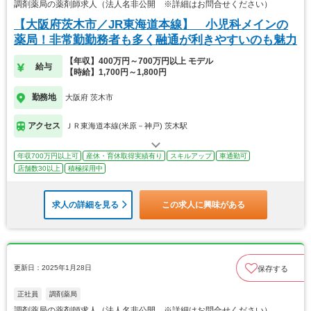
調剤薬局の薬剤師求人（法人名非公開 ※詳細はお問合せください）
【大阪府茨木市／JR東海道本線】 小児科メインの
薬局！非常勤勤務者も多く融通が利きやすいのも魅力
【年収】400万円～700万円以上 モデル
給与
【時給】1,700円～1,800円
勤務地
大阪府 茨木市
アクセス
ＪＲ東海道本線(米原－神戸) 茨木駅
年収700万円以上可
産休・育休取得実績有り
スキルアップ
車通勤可
店舗数30以上
積極採用中
求人の詳細を見る
この求人に興味がある
更新日：2025年1月28日
保存する
正社員
調剤薬局
調剤薬局の薬剤師求人（法人名非公開 ※詳細はお問合せください）