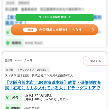
更新日：2026年6月18日
保存する
正社員
ドラッグストア（調剤併設）
スギ薬局 茨木西店 株式会社スギ薬局の薬剤師求人
【大阪府茨木市／JR東海道本線】教育・研修制度充
実！在宅にも力を入れている大手ドラッグストアで
す。
【月収】27.0万円以上
給与
【年収】400万円～740万円モデル
勤務地
大阪府 茨木市