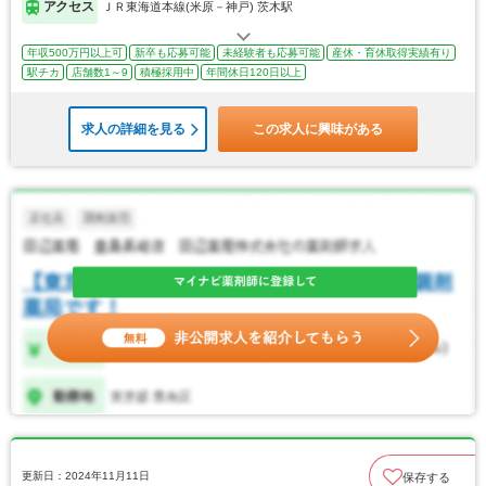
アクセス
ＪＲ東海道本線(米原－神戸) 茨木駅
年収500万円以上可
新卒も応募可能
未経験者も応募可能
産休・育休取得実績有り
駅チカ
店舗数1～9
積極採用中
年間休日120日以上
求人の詳細を見る
この求人に興味がある
更新日：2024年11月11日
保存する