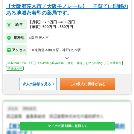
【大阪府茨木市／大阪モノレール】 子育てに理解の
ある地域密着型の薬局です。
【月収】37.5万円～40.8万円
給与
【年収】500万円～550万円
勤務地
大阪府 茨木市
アクセス
ＪＲ東海道本線(米原－神戸) 茨木駅
年収550万円以上可
未経験者も応募可能
原則、引越しを伴う転勤なし
車通勤可
積極採用中
求人の詳細を見る
この求人に興味がある