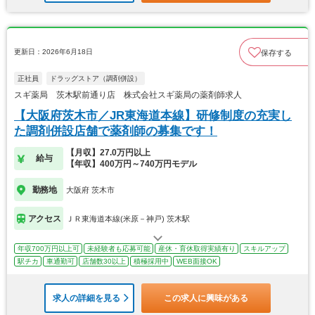
更新日：2026年6月18日
保存する
正社員
ドラッグストア（調剤併設）
スギ薬局 茨木駅前通り店 株式会社スギ薬局の薬剤師求人
【大阪府茨木市／JR東海道本線】研修制度の充実し
た調剤併設店舗で薬剤師の募集です！
【月収】27.0万円以上
給与
【年収】400万円～740万円モデル
勤務地
大阪府 茨木市
アクセス
ＪＲ東海道本線(米原－神戸) 茨木駅
年収700万円以上可
未経験者も応募可能
産休・育休取得実績有り
スキルアップ
駅チカ
車通勤可
店舗数30以上
積極採用中
WEB面接OK
求人の詳細を見る
この求人に興味がある