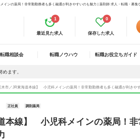
メインの薬局！非常勤勤務者も多く融通が利きやすいのも魅力 | 薬剤師 求人・転職・募
1
0
最近見た求人
保存した求人
転職相談会
転職ノウハウ
転職お役立ちガイド
努めます。
木市／JR東海道本線】 小児科メインの薬局！非常勤勤務者も多く融通が利きやすいの
正社員
調剤薬局
海道本線】 小児科メインの薬局！非
力