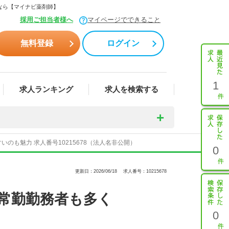
集なら【マイナビ薬剤師】
採用ご担当者様へ
マイページでできること
無料登録
ログイン
1
求人ランキング
求人を検索する
も魅力 求人番号10215678（法人名非公開）
0
更新日：2026/06/18
求人番号：10215678
常勤勤務者も多く
0