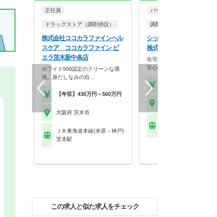
正社員
パート・アルバイト
ドラッグストア（調剤併設）
調剤薬局
株式会社ココカラファインヘル
シップヘルスケアファーマ
スケア ココカラファイン ビ
株式会社 茨木あおぞら薬
エラ茨木新中条店
在宅×研修×挑戦！グループ
安心感で最先端医療…
ホワイト500認定のクリーンな環
境。身だしなみの自…
【時給】2,000円～
【年収】430万円～560万円
大阪府 茨木市
大阪府 茨木市
ＪＲ東海道本線(米原－
ＪＲ総持寺駅
ＪＲ東海道本線(米原－神戸)
茨木駅
この求人と似た求人をチェック