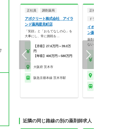
正社員
調剤薬局
正社員
アポクリート株式会社 アイラ
ドラッグストア（調剤併設
ンド薬局星見町店
イオンリテール株式会社 
「笑顔」と「おもてなしの心」を
ン薬局イオンスタイル新茨
大事にし、常に挑戦を…
薬剤師を、一つの職業で終わ
ない。バイヤー、商品…
【月収】27.6万円～39.0万
け
円
【月収】31.1万円～58.
【年収】400万円～580万円
円
【年収】492万円～84
大阪府 茨木市
大阪府 茨木市
阪急京都本線 茨木市駅
阪急京都本線 茨木市駅
近隣の同じ路線の別の薬剤師求人