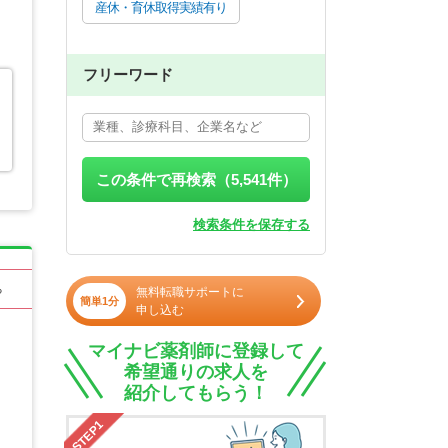
産休・育休取得実績有り
フリーワード
この条件で再検索（
5,541
件）
検索条件を保存する
る
無料転職サポートに
簡単1分
申し込む
マイナビ薬剤師に登録して
希望通りの求人を
紹介してもらう！
STEP1