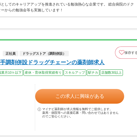
としてのキャリアアップを推進されている勉強熱心な企業です。 総合病院のドク
ターからの勉強会等も実施しています！
保存す
正社員
ドラッグストア（調剤併設）
手調剤併設ドラッグチェーンの薬剤師求人
残業月10ｈ以下
産休・育休取得実績有り
スキルアップ
駅チカ
店舗数30以上
この求人に興味がある
マイナビ薬剤師が求人情報を無料でご提供します。
薬局・病院等への直接応募・問い合わせではありません
のでご安心ください。