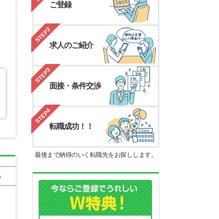
ご登録
STEP2
求人のご紹介
STEP3
面接・条件交渉
STEP4
転職成功！！
最後まで納得のいく転職先をお探しします。
る