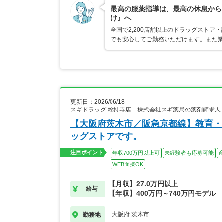
最高の服薬指導は、最高の休息から
け』へ
全国で2,200店舗以上のドラッグスト
でも安心してご勤務いただけます。また業
更新日：2026/06/18
スギドラッグ 総持寺店 株式会社スギ薬局の薬剤師求人
【大阪府茨木市／阪急京都線】教育・
ッグストアです。
注目ポイント
年収700万円以上可
未経験者も応募可能
WEB面接OK
【月収】27.0万円以上
給与
【年収】400万円～740万円モデル
大阪府 茨木市
勤務地