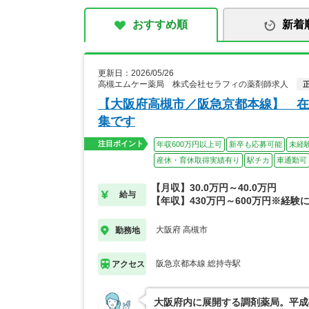
おすすめ順
新着
更新日：2026/05/26
高槻エムケー薬局 株式会社セラフィの薬剤師求人
【大阪府高槻市／阪急京都本線】 在
集です
注目ポイント
年収600万円以上可
新卒も応募可能
未経
産休・育休取得実績有り
駅チカ
車通勤可
【月収】30.0万円～40.0万円
給与
【年収】430万円～600万円※経験
大阪府 高槻市
勤務地
阪急京都本線 総持寺駅
アクセス
大阪府内に展開する調剤薬局。平成