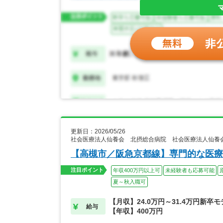
更新日：2026/05/26
社会医療法人仙養会 北摂総合病院 社会医療法人仙養
【高槻市／阪急京都線】専門的な医療
注目ポイント
年収400万円以上可
未経験者も応募可能
夏～秋入職可
【月収】24.0万円～31.4万円新卒
給与
【年収】400万円