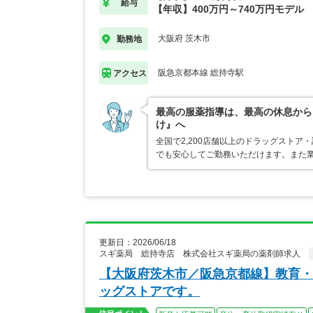
給与
【年収】400万円～740万円モデル
大阪府 茨木市
勤務地
阪急京都本線 総持寺駅
アクセス
最高の服薬指導は、最高の休息から
け』へ
全国で2,200店舗以上のドラッグスト
でも安心してご勤務いただけます。また業
更新日：2026/06/18
スギ薬局 総持寺店 株式会社スギ薬局の薬剤師求人
【大阪府茨木市／阪急京都線】教育・
ッグストアです。