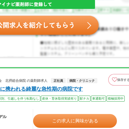
保存す
会 北摂総合病院 の薬剤師求人
正社員
病院・クリニック
に携われる綺麗な急性期の病院です
原則、引越しを伴う転勤なし
産休・育休取得実績有り
駅チカ
車通勤可
積極採用中
モデル
この求人に興味がある