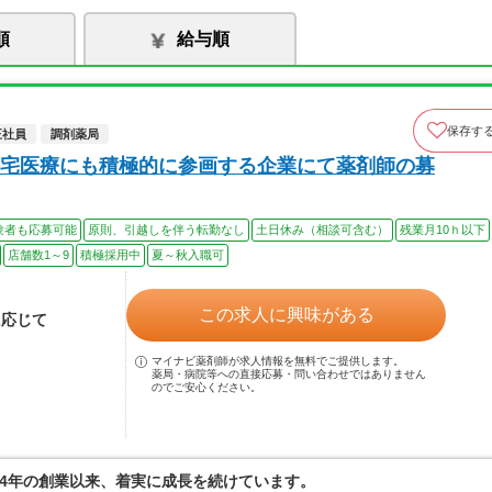
順
給与順
保存す
正社員
調剤薬局
宅医療にも積極的に参画する企業にて薬剤師の募
験者も応募可能
原則、引越しを伴う転勤なし
土日休み（相談可含む）
残業月10ｈ以下
店舗数1～9
積極採用中
夏～秋入職可
この求人に興味がある
に応じて
マイナビ薬剤師が求人情報を無料でご提供します。
薬局・病院等への直接応募・問い合わせではありません
のでご安心ください。
4年の創業以来、着実に成長を続けています。