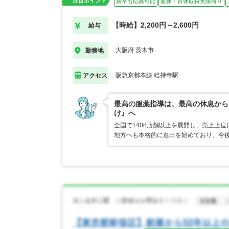
注目ポイント
新卒も応募可能
産休・育休取得実績有り
【時給】2,200円～2,600円
給与
大阪府 茨木市
勤務地
阪急京都本線 総持寺駅
アクセス
最高の服薬指導は、最高の休息から
け』へ
全国で1408店舗以上を展開し、売上上
地方へも本格的に進出を始めており、今