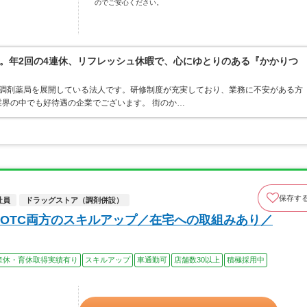
のでご安心ください。
。年2回の4連休、リフレッシュ休暇で、心にゆとりのある『かかりつ
ア・調剤薬局を展開している法人です。研修制度が充実しており、業務に不安がある方
界の中でも好待遇の企業でございます。 街のか…
保存す
社員
ドラッグストア（調剤併設）
OTC両方のスキルアップ／在宅への取組みあり／
産休・育休取得実績有り
スキルアップ
車通勤可
店舗数30以上
積極採用中