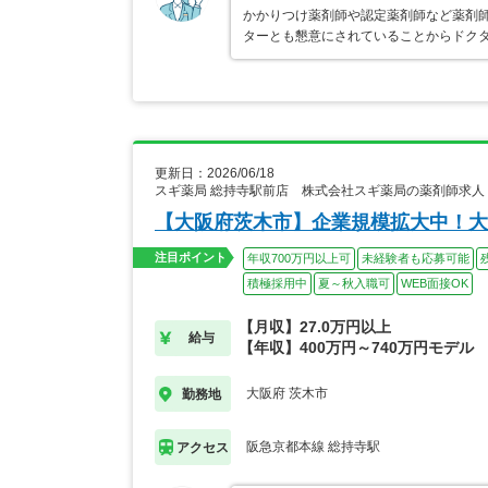
かかりつけ薬剤師や認定薬剤師など薬剤師
ターとも懇意にされていることからドク
更新日：2026/06/18
スギ薬局 総持寺駅前店 株式会社スギ薬局の薬剤師求人
【大阪府茨木市】企業規模拡大中！大
注目ポイント
年収700万円以上可
未経験者も応募可能
積極採用中
夏～秋入職可
WEB面接OK
【月収】27.0万円以上
給与
【年収】400万円～740万円モデル
大阪府 茨木市
勤務地
阪急京都本線 総持寺駅
アクセス