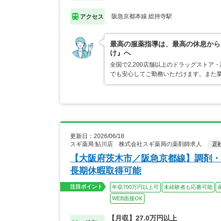
阪急京都本線 総持寺駅
アクセス
最高の服薬指導は、最高の休息から
け』へ
全国で2,200店舗以上のドラッグスト
でも安心してご勤務いただけます。また業
更新日：2026/06/18
スギ薬局 鮎川店 株式会社スギ薬局の薬剤師求人
正
【大阪府茨木市／阪急京都線】調剤・
長期休暇取得可能
注目ポイント
年収700万円以上可
未経験者も応募可能
WEB面接OK
【月収】27.0万円以上