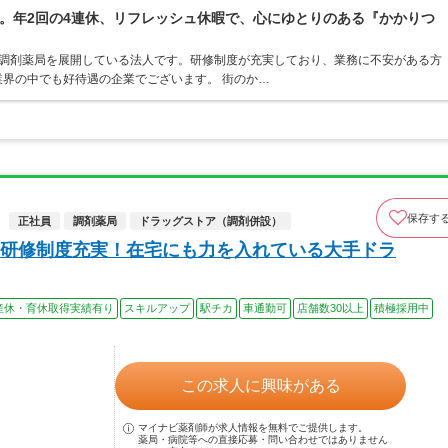
。年2回の4連休、リフレッシュ休暇で、心にゆとりのある『かかりつ
ア・調剤薬局を展開している法人です。研修制度が充実しており、業務に不安がある方
界の中でも好待遇の企業でございます。 街のか…
保存す
正社員
調剤薬局
ドラッグストア（調剤併設）
研修制度充実！在宅にも力を入れている大手ドラ
産休・育休取得実績有り
スキルアップ
駅チカ
車通勤可
店舗数30以上
積極採用中
この求人に興味がある
マイナビ薬剤師が求人情報を無料でご提供します。
薬局・病院等への直接応募・問い合わせではありません