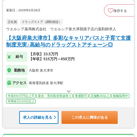
更新日：2026年6月26日
保存する
正社員
ドラッグストア（調剤併設）
ウエルシア薬局株式会社 ウエルシア泉大津我孫子店の薬剤師求人
【大阪府泉大津市】多彩なキャリアパスと子育て支援
制度充実♪高給与のドラッグストアチェーン◎
【月収】33.5万円
給与
【年収】515万円～650万円
勤務地
大阪府 泉大津市
アクセス
南海電気鉄道 泉大津駅
年収650万円以上可
産休・育休取得実績有り
車通勤可
店舗数30以上
積極採用中
年間休日120日以上
求人の詳細を見る
この求人に興味がある