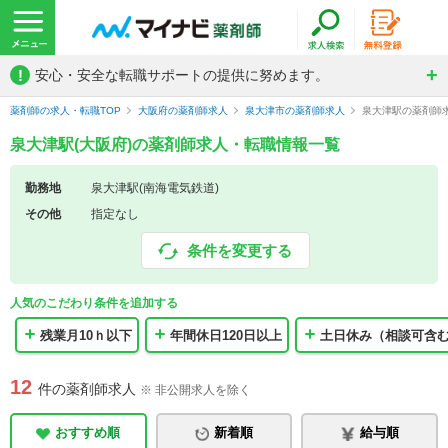
!
安心・安全な転職サポートの提供に努めます。
薬剤師の求人・転職TOP
大阪府の薬剤師求人
泉大津市の薬剤師求人
泉大津駅の薬剤師
泉大津駅(大阪府)の薬剤師求人・転職情報一覧
勤務地
泉大津駅(南海電気鉄道)
その他
指定なし
条件を変更する
人気のこだわり条件を追加する
残業月10ｈ以下
年間休日120日以上
土日休み（相談可含
12
件の薬剤師求人
※ 非公開求人を除く
おすすめ順
新着順
給与順