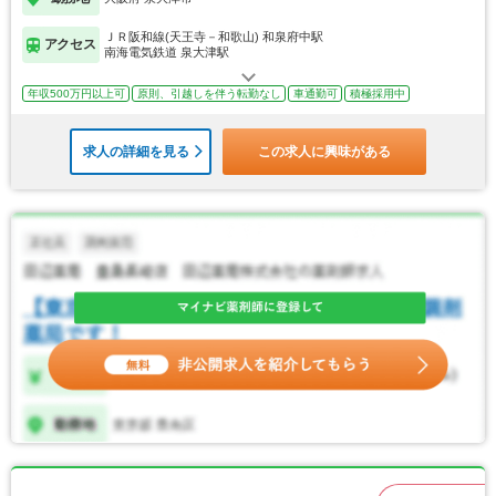
ＪＲ阪和線(天王寺－和歌山) 和泉府中駅
アクセス
南海電気鉄道 泉大津駅
年収500万円以上可
原則、引越しを伴う転勤なし
車通勤可
積極採用中
求人の詳細を見る
この求人に興味がある