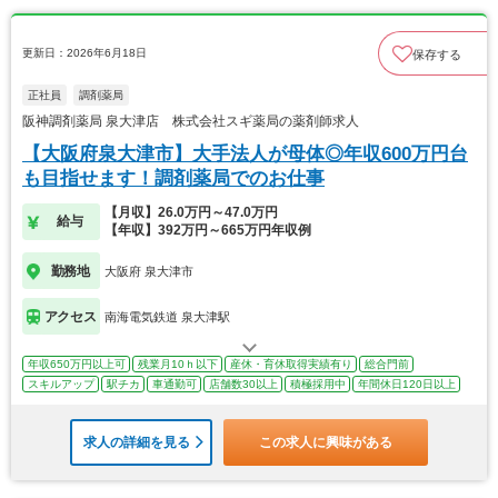
更新日：2026年6月18日
保存する
正社員
調剤薬局
阪神調剤薬局 泉大津店 株式会社スギ薬局の薬剤師求人
【大阪府泉大津市】大手法人が母体◎年収600万円台
も目指せます！調剤薬局でのお仕事
【月収】26.0万円～47.0万円
給与
【年収】392万円～665万円年収例
勤務地
大阪府 泉大津市
アクセス
南海電気鉄道 泉大津駅
年収650万円以上可
残業月10ｈ以下
産休・育休取得実績有り
総合門前
スキルアップ
駅チカ
車通勤可
店舗数30以上
積極採用中
年間休日120日以上
求人の詳細を見る
この求人に興味がある