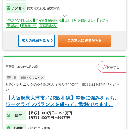
アクセス
南海電気鉄道 泉大津駅
年収650万円以上可
未経験者も応募可能
土日休み（相談可含む）
駅チカ
車通勤可
積極採用中
在宅業務あり
求人の詳細を見る
この求人に興味がある
更新日：2025年1月28日
保存する
正社員
病院・クリニック
病院・クリニックの薬剤師求人（法人名非公開 ※詳細はお問合せくださ
い）
【大阪府泉大津市／JR阪和線】整形に強みをもち、
ワークライフバランスを保ってご勤務できます。
【月収】30.0万円～35.1万円
給与
【年収】400万円～500万円
勤務地
大阪府 泉大津市