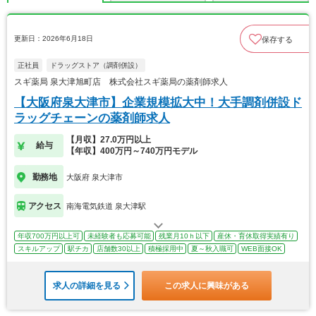
更新日：2026年6月18日
保存する
正社員
ドラッグストア（調剤併設）
スギ薬局 泉大津旭町店 株式会社スギ薬局の薬剤師求人
【大阪府泉大津市】企業規模拡大中！大手調剤併設ド
ラッグチェーンの薬剤師求人
【月収】27.0万円以上
給与
【年収】400万円～740万円モデル
勤務地
大阪府 泉大津市
アクセス
南海電気鉄道 泉大津駅
年収700万円以上可
未経験者も応募可能
残業月10ｈ以下
産休・育休取得実績有り
スキルアップ
駅チカ
店舗数30以上
積極採用中
夏～秋入職可
WEB面接OK
求人の詳細を見る
この求人に興味がある