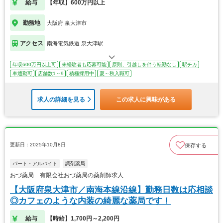
給与
【年収】600万円以上
勤務地
大阪府 泉大津市
アクセス
南海電気鉄道 泉大津駅
年収600万円以上可
未経験者も応募可能
原則、引越しを伴う転勤なし
駅チカ
車通勤可
店舗数1～9
積極採用中
夏～秋入職可
求人の詳細を見る
この求人に興味がある
更新日：2025年10月8日
保存する
パート・アルバイト
調剤薬局
おづ薬局 有限会社おづ薬局の薬剤師求人
【大阪府泉大津市／南海本線沿線】勤務日数は応相談
◎カフェのような内装の綺麗な薬局です！
給与
【時給】1,700円～2,200円