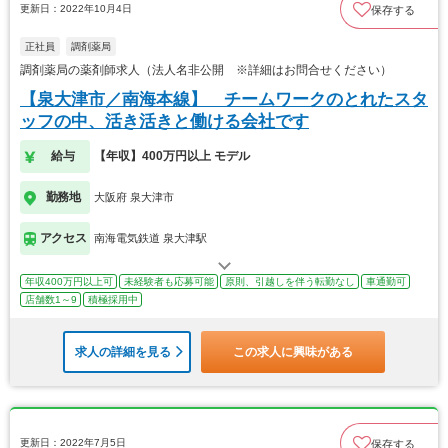
更新日：2022年10月4日
保存する
正社員
調剤薬局
調剤薬局の薬剤師求人（法人名非公開 ※詳細はお問合せください）
【泉大津市／南海本線】 チームワークのとれたスタ
ッフの中、活き活きと働ける会社です
給与
【年収】400万円以上 モデル
勤務地
大阪府 泉大津市
アクセス
南海電気鉄道 泉大津駅
年収400万円以上可
未経験者も応募可能
原則、引越しを伴う転勤なし
車通勤可
店舗数1～9
積極採用中
求人の詳細を見る
この求人に興味がある
更新日：2022年7月5日
保存する