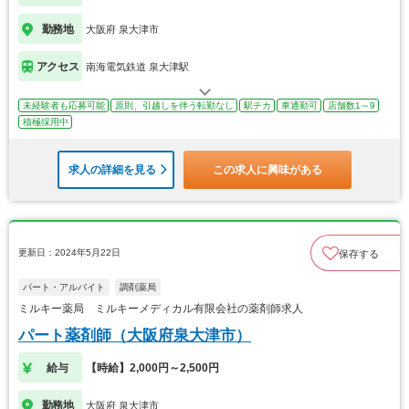
勤務地
大阪府 泉大津市
アクセス
南海電気鉄道 泉大津駅
未経験者も応募可能
原則、引越しを伴う転勤なし
駅チカ
車通勤可
店舗数1～9
積極採用中
求人の詳細を見る
この求人に興味がある
更新日：2024年5月22日
保存する
パート・アルバイト
調剤薬局
ミルキー薬局 ミルキーメディカル有限会社の薬剤師求人
パート薬剤師（大阪府泉大津市）
給与
【時給】2,000円～2,500円
勤務地
大阪府 泉大津市