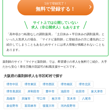
1分で登録完了！
無料で登録する！
サイト上では公開していない
求人（非公開求人）もあります
「高年収かつ転勤なしの調剤薬局」「土日休み＋平日休みの調剤薬局」と
いった人気求人の場合、「マイナビ薬剤師」に登録済みの方に優先的にご
紹介してしまうこともあるためサイトには求人情報が掲載されないことも
あります。
薬剤師のサイト「マイナビ薬剤師」では、希望通りの求人を無料でご紹介。大手
だから安心！厚生労働大臣認可の転職支援サービスです。
大阪府の薬剤師求人を市区町村で探す
堺市中区
堺市東区
堺市西区
堺市南区
堺市北区
堺市美原区
岸和田市
豊中市
池田市
吹田市
泉大津市
高槻市
貝塚市
守口市
枚方市
茨木市
八尾市
泉佐野市
富田林市
寝屋川市
河内長野市