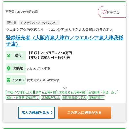
更新日：2026年6月18日
保存する
正社員
ドラッグストア（OTCのみ）
ウエルシア薬局株式会社 ウエルシア泉大津寿店の登録販売者の求人
登録販売者（大阪府泉大津市／ウエルシア泉大津我孫
子店）
【月収】21.5万円～27.0万円
給与
【年収】308万円～450万円
勤務地
大阪府 泉大津市
アクセス
南海電気鉄道 泉大津駅
年収450万円以上可
新卒も応募可能
未経験者も応募可能
住宅補助（手当）あり
産休・育休取得実績有り
店舗数30以上
登録販売者の求人
積極採用中
求人の詳細を見る
この求人に興味がある