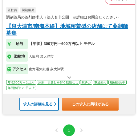
正社員
調剤薬局
調剤薬局の薬剤師求人（法人名非公開 ※詳細はお問合せください）
【泉大津市/南海本線】地域密着型の店舗にて薬剤師
募集
給与
【年収】300万円～600万円以上 モデル
勤務地
大阪府 泉大津市
アクセス
南海電気鉄道 泉大津駅
年収600万円以上可
原則、引越しを伴う転勤なし
駅チカ
車通勤可
積極採用中
年間休日120日以上
求人の詳細を見る
この求人に興味がある
1