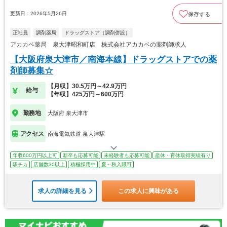
更新日：2026年5月26日
保存する
正社員
調剤薬局
ドラッグストア（調剤併設）
アカカベ薬局 泉大津昭和町店 株式会社アカカベの薬剤師求人
【大阪府泉大津市／南海本線】ドラッグストアでの薬
剤師募集☆
【月収】30.5万円～42.9万円
給与
【年収】425万円～600万円
勤務地
大阪府 泉大津市
アクセス
南海電気鉄道 泉大津駅
年収600万円以上可
新卒も応募可能
未経験者も応募可能
産休・育休取得実績有り
駅チカ
店舗数30以上
積極採用中
夏～秋入職可
求人の詳細を見る
この求人に興味がある