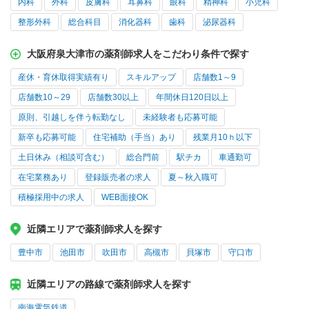
内科
外科
皮膚科
耳鼻科
眼科
精神科
小児科
整形外科
総合科目
消化器科
歯科
泌尿器科
大阪府泉大津市の薬剤師求人をこだわり条件で探す
産休・育休取得実績有り
スキルアップ
店舗数1～9
店舗数10～29
店舗数30以上
年間休日120日以上
原則、引越しを伴う転勤なし
未経験者も応募可能
新卒も応募可能
住宅補助（手当）あり
残業月10ｈ以下
土日休み（相談可含む）
総合門前
駅チカ
車通勤可
在宅業務あり
登録販売者の求人
夏～秋入職可
積極採用中の求人
WEB面接OK
近隣エリアで薬剤師求人を探す
豊中市
池田市
吹田市
高槻市
貝塚市
守口市
近隣エリアの路線で薬剤師求人を探す
南海電気鉄道