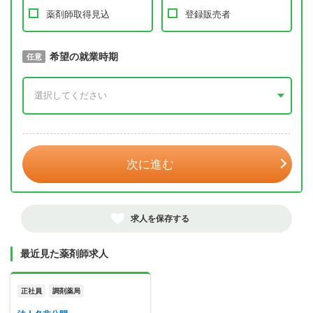
薬剤師取得見込
登録販売者
取得予定年
希望の就業時期
必須
任意
年 3月
次に進む
求人を保存する
最近見た薬剤師求人
正社員
調剤薬局