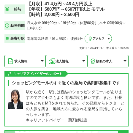
【月収】41.4万円～46.4万円以上
【年収】580万円～650万円以上 モデル
給与
【時給】2,000円～2,500円
月火水金:09時00分～19時30分（休憩60分）,木土:09時00分～
勤務時間
13時00分
最寄り駅
南海電気鉄道「泉大津駅」 徒歩2分
アクセス
更新日：2024/11/17 求人番号：380578
求人情報
法人情報
類似の求人
キャリアアドバイザーのレポート
ショッピングモールのすぐ近くの薬局で薬剤師募集中です
駅から近く、駅には直結のショッピングモールがありま
すのでアクセスもよく周辺環境も良いです。また、社長
はもともとMRをされておられ、その経緯からドクターと
の人脈を築き、地域の方に愛される薬局を目指していら
っしゃいます。
キャリアアドバイザー 薬剤師担当