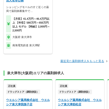
法人名非公開
ショッピングモールのすぐ近くの薬
局で薬剤師募集中で…
【月収】41.4万円～46.4万円以
上 【年収】580万円～650万円
以上 モデル 【時給】2,000円～
2,500円
大阪府 泉大津市
南海電気鉄道 泉大津駅
最近見た薬剤師求人をもっと見る
泉大津市(大阪府)エリアの薬剤師求人
正社員
正社員
ドラッグストア（調剤併設）
ドラッグストア（調剤併設）
ウエルシア薬局株式会社 ウエル
ウエルシア薬局株式会社 ウエル
シア泉大津我孫子店
シア泉大津助松店