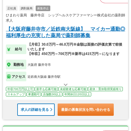
正社員
調剤薬局
募集停止
ひまわり薬局 藤井寺店 シップヘルスケアファーマシー株式会社の薬剤師
求人
【大阪府藤井寺市／近鉄南大阪線】 マイカー通勤◎
福利厚生の充実した薬局で薬剤師募集
【月収】30.0万円～46.0万円※金額は面接の評価次第で前後
給与
いたします
【年収】450万円～700万円※新卒は415万円～になります
勤務地
大阪府 藤井寺市
アクセス
近鉄南大阪線 藤井寺駅
年収700万円以上可
新卒も応募可能
未経験者も応募可能
産休・育休取得実績有り
スキルアップ
車通勤可
店舗数30以上
年間休日120日以上
求人の詳細を見る
最新の募集状況を問い合わせる