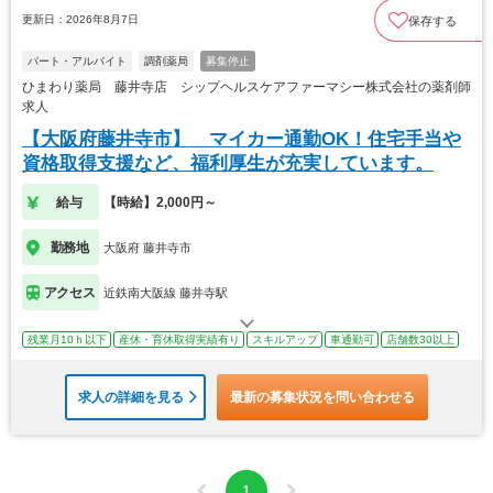
更新日：2026年8月7日
保存する
パート・アルバイト
調剤薬局
募集停止
ひまわり薬局 藤井寺店 シップヘルスケアファーマシー株式会社の薬剤師
求人
【大阪府藤井寺市】 マイカー通勤OK！住宅手当や
資格取得支援など、福利厚生が充実しています。
給与
【時給】2,000円～
勤務地
大阪府 藤井寺市
アクセス
近鉄南大阪線 藤井寺駅
残業月10ｈ以下
産休・育休取得実績有り
スキルアップ
車通勤可
店舗数30以上
求人の詳細を見る
最新の募集状況を問い合わせる
1