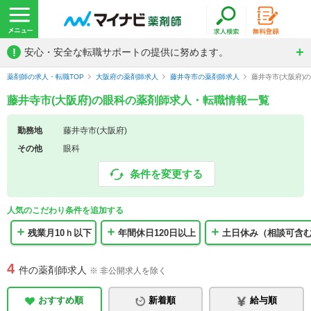
!
安心・安全な転職サポートの提供に努めます。
薬剤師の求人・転職TOP
大阪府の薬剤師求人
藤井寺市の薬剤師求人
藤井寺市(大阪府)
藤井寺市(大阪府)の眼科の薬剤師求人・転職情報一覧
勤務地
藤井寺市(大阪府)
その他
眼科
条件を変更する
人気のこだわり条件を追加する
残業月10ｈ以下
年間休日120日以上
土日休み（相談可含
4
件の薬剤師求人
※ 非公開求人を除く
おすすめ順
新着順
給与順