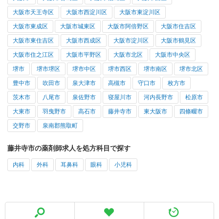
大阪市天王寺区
大阪市西淀川区
大阪市東淀川区
大阪市東成区
大阪市城東区
大阪市阿倍野区
大阪市住吉区
大阪市東住吉区
大阪市西成区
大阪市淀川区
大阪市鶴見区
大阪市住之江区
大阪市平野区
大阪市北区
大阪市中央区
堺市
堺市堺区
堺市中区
堺市西区
堺市南区
堺市北区
豊中市
吹田市
泉大津市
高槻市
守口市
枚方市
茨木市
八尾市
泉佐野市
寝屋川市
河内長野市
松原市
大東市
羽曳野市
高石市
藤井寺市
東大阪市
四條畷市
交野市
泉南郡熊取町
藤井寺市の薬剤師求人を処方科目で探す
内科
外科
耳鼻科
眼科
小児科