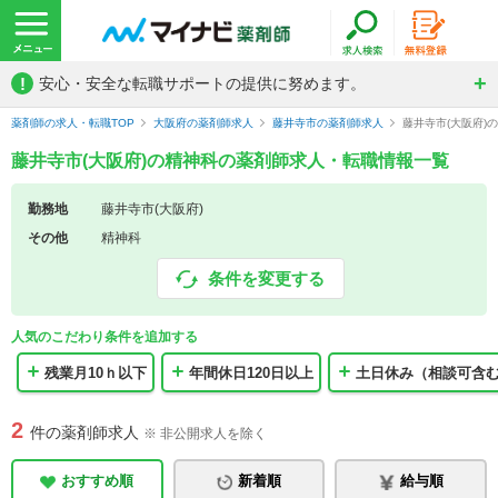
!
安心・安全な転職サポートの提供に努めます。
薬剤師の求人・転職TOP
大阪府の薬剤師求人
藤井寺市の薬剤師求人
藤井寺市(大阪府)
藤井寺市(大阪府)の精神科の薬剤師求人・転職情報一覧
勤務地
藤井寺市(大阪府)
その他
精神科
条件を変更する
人気のこだわり条件を追加する
残業月10ｈ以下
年間休日120日以上
土日休み（相談可含
2
件の薬剤師求人
※ 非公開求人を除く
おすすめ順
新着順
給与順