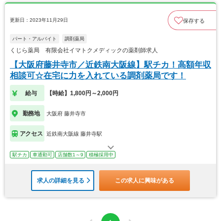
更新日：2023年11月29日
保存する
パート・アルバイト
調剤薬局
くじら薬局 有限会社イマトクメディックの薬剤師求人
【大阪府藤井寺市／近鉄南大阪線】駅チカ！高額年収
相談可☆在宅に力を入れている調剤薬局です！
給与
【時給】1,800円～2,000円
勤務地
大阪府 藤井寺市
アクセス
近鉄南大阪線 藤井寺駅
駅チカ
車通勤可
店舗数1～9
積極採用中
求人の詳細を見る
この求人に興味がある