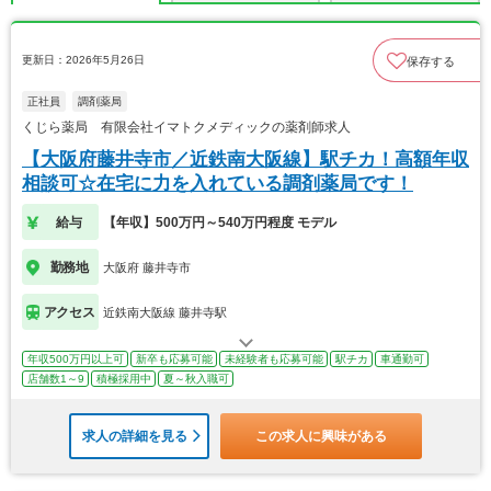
更新日：2026年5月26日
保存する
正社員
調剤薬局
くじら薬局 有限会社イマトクメディックの薬剤師求人
【大阪府藤井寺市／近鉄南大阪線】駅チカ！高額年収
相談可☆在宅に力を入れている調剤薬局です！
給与
【年収】500万円～540万円程度 モデル
勤務地
大阪府 藤井寺市
アクセス
近鉄南大阪線 藤井寺駅
年収500万円以上可
新卒も応募可能
未経験者も応募可能
駅チカ
車通勤可
店舗数1～9
積極採用中
夏～秋入職可
求人の詳細を見る
この求人に興味がある