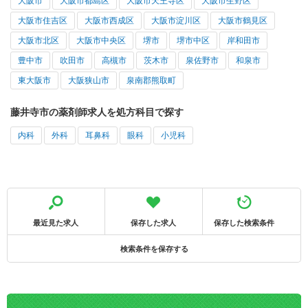
大阪市
大阪市都島区
大阪市天王寺区
大阪市生野区
大阪市住吉区
大阪市西成区
大阪市淀川区
大阪市鶴見区
大阪市北区
大阪市中央区
堺市
堺市中区
岸和田市
豊中市
吹田市
高槻市
茨木市
泉佐野市
和泉市
東大阪市
大阪狭山市
泉南郡熊取町
藤井寺市の薬剤師求人を処方科目で探す
内科
外科
耳鼻科
眼科
小児科
最近見た求人
保存した求人
保存した検索条件
検索条件を保存する