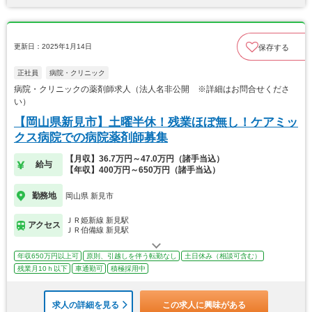
更新日：2025年1月14日
保存する
正社員
病院・クリニック
病院・クリニックの薬剤師求人（法人名非公開 ※詳細はお問合せくださ
い）
【岡山県新見市】土曜半休！残業ほぼ無し！ケアミッ
クス病院での病院薬剤師募集
【月収】36.7万円～47.0万円（諸手当込）
給与
【年収】400万円～650万円（諸手当込）
勤務地
岡山県 新見市
ＪＲ姫新線 新見駅
アクセス
ＪＲ伯備線 新見駅
年収650万円以上可
原則、引越しを伴う転勤なし
土日休み（相談可含む）
残業月10ｈ以下
車通勤可
積極採用中
求人の詳細を見る
この求人に興味がある