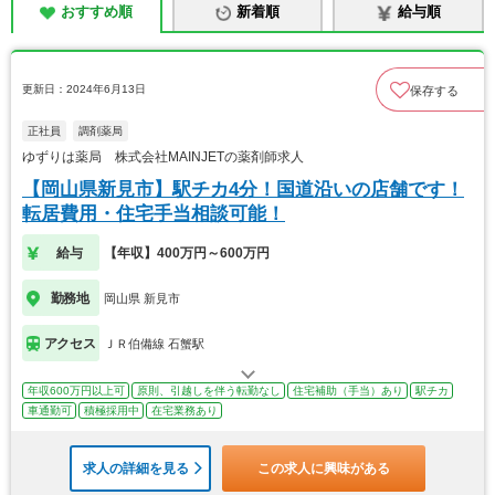
おすすめ順
新着順
給与順
更新日：2024年6月13日
保存する
正社員
調剤薬局
ゆずりは薬局 株式会社MAINJETの薬剤師求人
【岡山県新見市】駅チカ4分！国道沿いの店舗です！
転居費用・住宅手当相談可能！
給与
【年収】400万円～600万円
勤務地
岡山県 新見市
アクセス
ＪＲ伯備線 石蟹駅
年収600万円以上可
原則、引越しを伴う転勤なし
住宅補助（手当）あり
駅チカ
車通勤可
積極採用中
在宅業務あり
求人の詳細を見る
この求人に興味がある