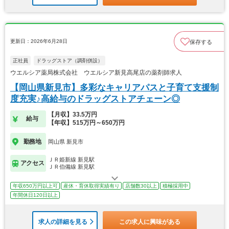
更新日：2026年6月28日
保存する
正社員
ドラッグストア（調剤併設）
ウエルシア薬局株式会社 ウエルシア新見高尾店の薬剤師求人
【岡山県新見市】多彩なキャリアパスと子育て支援制
度充実♪高給与のドラッグストアチェーン◎
【月収】33.5万円
給与
【年収】515万円～650万円
勤務地
岡山県 新見市
ＪＲ姫新線 新見駅
アクセス
ＪＲ伯備線 新見駅
年収650万円以上可
産休・育休取得実績有り
店舗数30以上
積極採用中
年間休日120日以上
求人の詳細を見る
この求人に興味がある