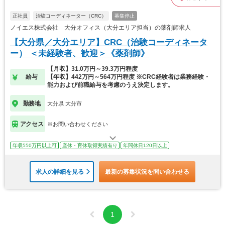
正社員
治験コーディネーター（CRC）
募集停止
ノイエス株式会社 大分オフィス（大分エリア担当）の薬剤師求人
【大分県／大分エリア】CRC（治験コーディネータ
ー） ＜未経験者、歓迎＞《薬剤師》
【月収】31.0万円～39.3万円程度
給与
【年収】442万円～564万円程度 ※CRC経験者は業務経験・
能力および前職給与を考慮のうえ決定します。
勤務地
大分県 大分市
アクセス
※お問い合わせください
年収550万円以上可
産休・育休取得実績有り
年間休日120日以上
求人の詳細を見る
最新の募集状況を問い合わせる
1