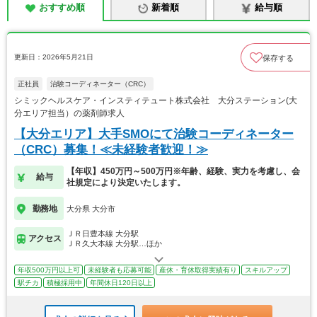
おすすめ順
新着順
給与順
更新日：2026年5月21日
保存する
正社員
治験コーディネーター（CRC）
シミックヘルスケア・インスティテュート株式会社 大分ステーション(大
分エリア担当）の薬剤師求人
【大分エリア】大手SMOにて治験コーディネーター
（CRC）募集！≪未経験者歓迎！≫
【年収】450万円～500万円※年齢、経験、実力を考慮し、会
給与
社規定により決定いたします。
勤務地
大分県 大分市
ＪＲ日豊本線 大分駅
アクセス
ＪＲ久大本線 大分駅…ほか
年収500万円以上可
未経験者も応募可能
産休・育休取得実績有り
スキルアップ
駅チカ
積極採用中
年間休日120日以上