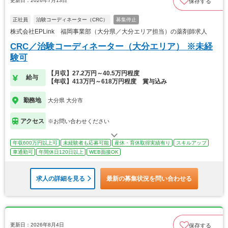
更新日：2026年7月13日
保存する
正社員
治験コーディネーター（CRC）
募集停止
株式会社EPLink 福岡事業部（大分県／大分エリア担当）の薬剤師求人
CRC／治験コーディネーター（大分エリア） ※未経
験可
【月収】27.2万円～40.5万円程度
給与
【年収】413万円～618万円程度 賞与込み
勤務地
大分県 大分市
アクセス
※お問い合わせください
年収600万円以上可
未経験者も応募可能
産休・育休取得実績有り
スキルアップ
車通勤可
年間休日120日以上
WEB面接OK
求人の詳細を見る
最新の募集状況を問い合わせる
更新日：2026年8月4日
保存する