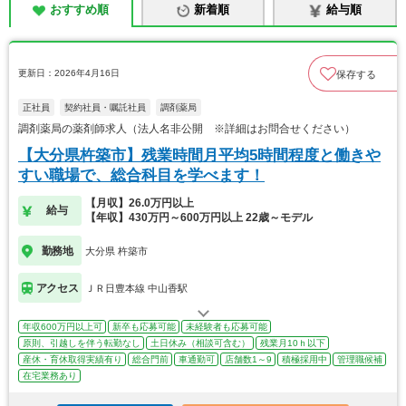
おすすめ順
新着順
給与順
更新日：2026年4月16日
保存する
正社員
契約社員・嘱託社員
調剤薬局
調剤薬局の薬剤師求人（法人名非公開 ※詳細はお問合せください）
【大分県杵築市】残業時間月平均5時間程度と働きや
すい職場で、総合科目を学べます！
【月収】26.0万円以上
給与
【年収】430万円～600万円以上 22歳～モデル
勤務地
大分県 杵築市
アクセス
ＪＲ日豊本線 中山香駅
年収600万円以上可
新卒も応募可能
未経験者も応募可能
原則、引越しを伴う転勤なし
土日休み（相談可含む）
残業月10ｈ以下
産休・育休取得実績有り
総合門前
車通勤可
店舗数1～9
積極採用中
管理職候補
在宅業務あり