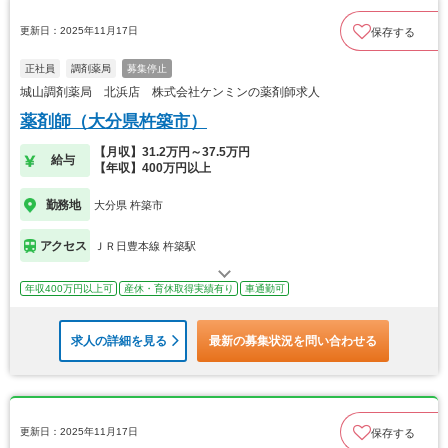
更新日：2025年11月17日
保存する
正社員
調剤薬局
募集停止
城山調剤薬局 北浜店 株式会社ケンミンの薬剤師求人
薬剤師（大分県杵築市）
【月収】31.2万円～37.5万円
給与
【年収】400万円以上
勤務地
大分県 杵築市
アクセス
ＪＲ日豊本線 杵築駅
年収400万円以上可
産休・育休取得実績有り
車通勤可
求人の詳細を見る
最新の募集状況を問い合わせる
更新日：2025年11月17日
保存する