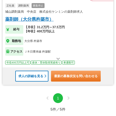
正社員
調剤薬局
募集停止
城山調剤薬局 中央店 株式会社ケンミンの薬剤師求人
薬剤師（大分県杵築市）
【月収】31.2万円～37.5万円
給与
【年収】400万円以上
勤務地
大分県 杵築市
アクセス
ＪＲ日豊本線 杵築駅
年収400万円以上可
産休・育休取得実績有り
車通勤可
求人の詳細を見る
最新の募集状況を問い合わせる
1
5件／5件