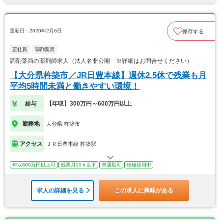
更新日：2020年2月6日
保存する
正社員
調剤薬局
調剤薬局の薬剤師求人（法人名非公開 ※詳細はお問合せください）
【大分県杵築市／JR日豊本線】週休2.5休で残業も月
平均5時間未満と働きやすい環境！
給与
【年収】300万円～600万円以上
勤務地
大分県 杵築市
アクセス
ＪＲ日豊本線 杵築駅
年収600万円以上可
残業月10ｈ以下
車通勤可
積極採用中
求人の詳細を見る
この求人に興味がある