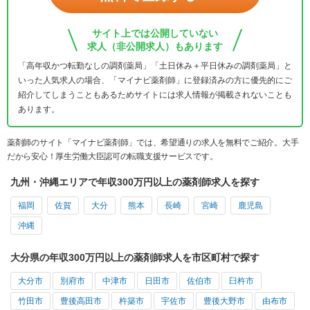
サイト上では公開していない
求人（非公開求人）もあります
「高年収かつ転勤なしの調剤薬局」「土日休み＋平日休みの調剤薬局」と
いった人気求人の場合、「マイナビ薬剤師」に登録済みの方に優先的にご
紹介してしまうこともあるためサイトには求人情報が掲載されないことも
あります。
薬剤師のサイト「マイナビ薬剤師」では、希望通りの求人を無料でご紹介。大手
だから安心！厚生労働大臣認可の転職支援サービスです。
九州・沖縄エリアで年収300万円以上の薬剤師求人を探す
福岡
佐賀
大分
熊本
長崎
宮崎
鹿児島
沖縄
大分県の年収300万円以上の薬剤師求人を市区町村で探す
大分市
別府市
中津市
日田市
佐伯市
臼杵市
竹田市
豊後高田市
杵築市
宇佐市
豊後大野市
由布市