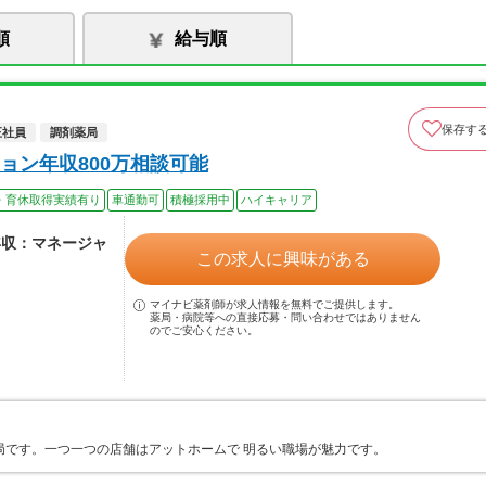
順
給与順
保存す
正社員
調剤薬局
ョン年収800万相談可能
・育休取得実績有り
車通勤可
積極採用中
ハイキャリア
年収：マネージャ
この求人に興味がある
マイナビ薬剤師が求人情報を無料でご提供します。
薬局・病院等への直接応募・問い合わせではありません
のでご安心ください。
局です。一つ一つの店舗はアットホームで 明るい職場が魅力です。