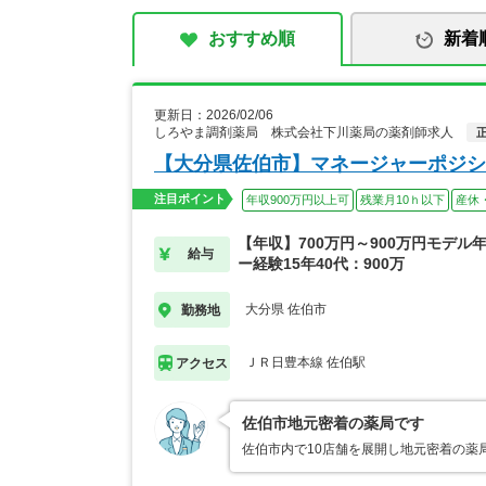
おすすめ順
新着
更新日：2026/02/06
しろやま調剤薬局 株式会社下川薬局の薬剤師求人
【大分県佐伯市】マネージャーポジシ
注目ポイント
年収900万円以上可
残業月10ｈ以下
産休
【年収】700万円～900万円モデル
給与
ー経験15年40代：900万
大分県 佐伯市
勤務地
ＪＲ日豊本線 佐伯駅
アクセス
佐伯市地元密着の薬局です
佐伯市内で10店舗を展開し地元密着の薬