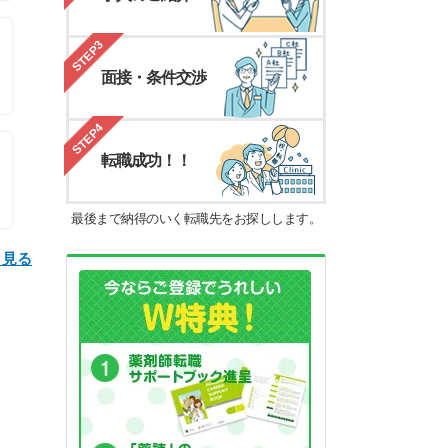
STEP3
面接・条件交渉
STEP4
転職成功！！
最後まで納得のいく転職先をお探しします。
と見る