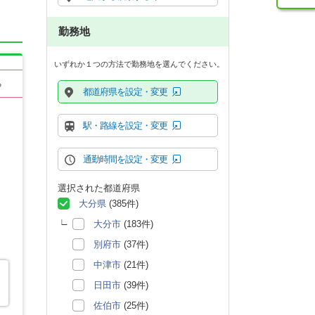
勤務地
いずれか１つの方法で勤務地を選んでください。
る
都道府県を設定・変更
駅・路線を設定・変更
通勤時間を設定・変更
選択された都道府県
大分県
(385件)
大分市
(183件)
別府市
(37件)
中津市
(21件)
日田市
(39件)
佐伯市
(25件)