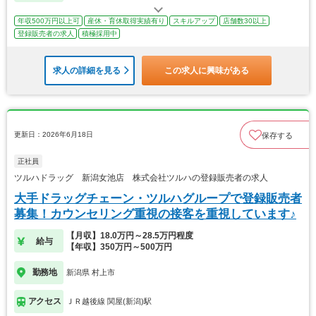
年収500万円以上可
産休・育休取得実績有り
スキルアップ
店舗数30以上
登録販売者の求人
積極採用中
求人の詳細を見る
この求人に興味がある
更新日：2026年6月18日
保存する
正社員
ツルハドラッグ 新潟女池店 株式会社ツルハの登録販売者の求人
大手ドラッグチェーン・ツルハグループで登録販売者
募集！カウンセリング重視の接客を重視しています♪
【月収】18.0万円～28.5万円程度
給与
【年収】350万円～500万円
勤務地
新潟県 村上市
アクセス
ＪＲ越後線 関屋(新潟)駅