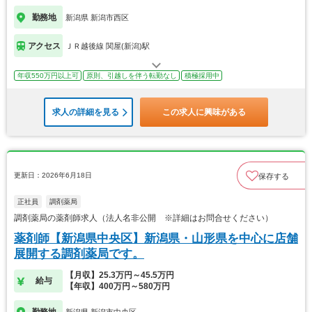
勤務地
新潟県 新潟市西区
アクセス
ＪＲ越後線 関屋(新潟)駅
年収550万円以上可
原則、引越しを伴う転勤なし
積極採用中
求人の詳細を見る
この求人に興味がある
更新日：2026年6月18日
保存する
正社員
調剤薬局
調剤薬局の薬剤師求人（法人名非公開 ※詳細はお問合せください）
薬剤師【新潟県中央区】新潟県・山形県を中心に店舗
展開する調剤薬局です。
【月収】25.3万円～45.5万円
給与
【年収】400万円～580万円
勤務地
新潟県 新潟市中央区