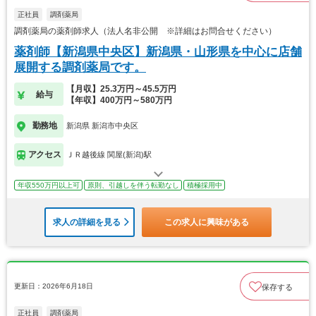
正社員
調剤薬局
調剤薬局の薬剤師求人（法人名非公開 ※詳細はお問合せください）
薬剤師【新潟県中央区】新潟県・山形県を中心に店舗
展開する調剤薬局です。
【月収】25.3万円～45.5万円
給与
【年収】400万円～580万円
勤務地
新潟県 新潟市中央区
アクセス
ＪＲ越後線 関屋(新潟)駅
年収550万円以上可
原則、引越しを伴う転勤なし
積極採用中
求人の詳細を見る
この求人に興味がある
更新日：2026年6月18日
保存する
正社員
調剤薬局