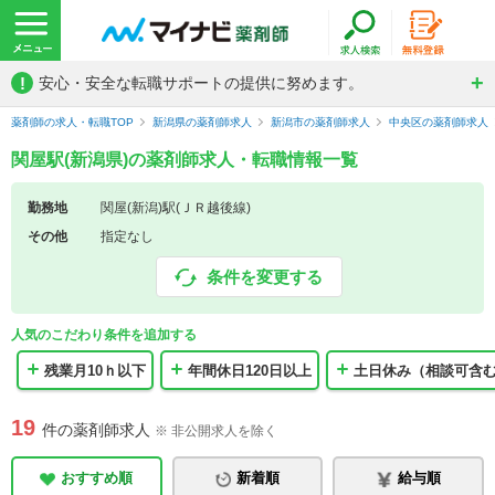
!
安心・安全な転職サポートの提供に努めます。
薬剤師の求人・転職TOP
新潟県の薬剤師求人
新潟市の薬剤師求人
中央区の薬剤師求人
関屋駅(新潟県)の薬剤師求人・転職情報一覧
勤務地
関屋(新潟)駅(ＪＲ越後線)
その他
指定なし
条件を変更する
人気のこだわり条件を追加する
残業月10ｈ以下
年間休日120日以上
土日休み（相談可含
19
件の薬剤師求人
※ 非公開求人を除く
おすすめ順
新着順
給与順