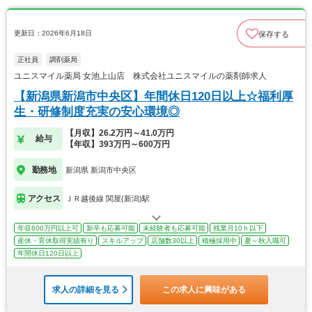
更新日：2026年6月18日
保存する
正社員
調剤薬局
ユニスマイル薬局 女池上山店 株式会社ユニスマイルの薬剤師求人
【新潟県新潟市中央区】年間休日120日以上☆福利厚
生・研修制度充実の安心環境◎
【月収】26.2万円～41.0万円
給与
【年収】393万円～600万円
勤務地
新潟県 新潟市中央区
アクセス
ＪＲ越後線 関屋(新潟)駅
年収600万円以上可
新卒も応募可能
未経験者も応募可能
残業月10ｈ以下
産休・育休取得実績有り
スキルアップ
店舗数30以上
積極採用中
夏～秋入職可
年間休日120日以上
求人の詳細を見る
この求人に興味がある