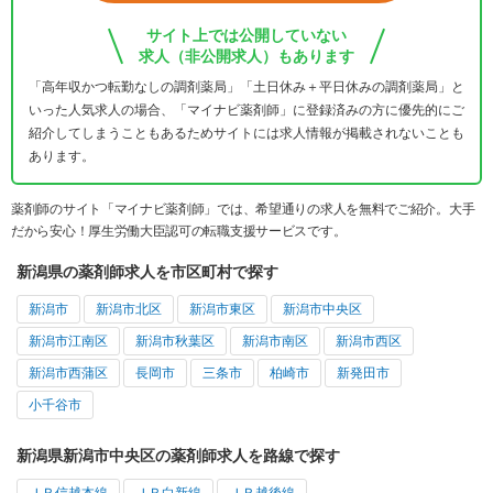
サイト上では公開していない
求人（非公開求人）もあります
「高年収かつ転勤なしの調剤薬局」「土日休み＋平日休みの調剤薬局」と
いった人気求人の場合、「マイナビ薬剤師」に登録済みの方に優先的にご
紹介してしまうこともあるためサイトには求人情報が掲載されないことも
あります。
薬剤師のサイト「マイナビ薬剤師」では、希望通りの求人を無料でご紹介。大手
だから安心！厚生労働大臣認可の転職支援サービスです。
新潟県の薬剤師求人を市区町村で探す
新潟市
新潟市北区
新潟市東区
新潟市中央区
新潟市江南区
新潟市秋葉区
新潟市南区
新潟市西区
新潟市西蒲区
長岡市
三条市
柏崎市
新発田市
小千谷市
新潟県新潟市中央区の薬剤師求人を路線で探す