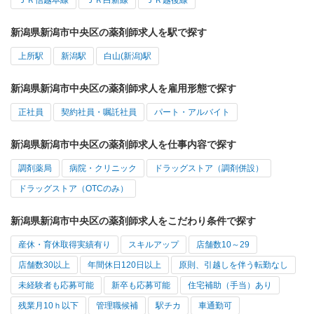
ＪＲ信越本線
ＪＲ白新線
ＪＲ越後線
新潟県新潟市中央区の薬剤師求人を駅で探す
上所駅
新潟駅
白山(新潟)駅
新潟県新潟市中央区の薬剤師求人を雇用形態で探す
正社員
契約社員・嘱託社員
パート・アルバイト
新潟県新潟市中央区の薬剤師求人を仕事内容で探す
調剤薬局
病院・クリニック
ドラッグストア（調剤併設）
ドラッグストア（OTCのみ）
新潟県新潟市中央区の薬剤師求人をこだわり条件で探す
産休・育休取得実績有り
スキルアップ
店舗数10～29
店舗数30以上
年間休日120日以上
原則、引越しを伴う転勤なし
未経験者も応募可能
新卒も応募可能
住宅補助（手当）あり
残業月10ｈ以下
管理職候補
駅チカ
車通勤可