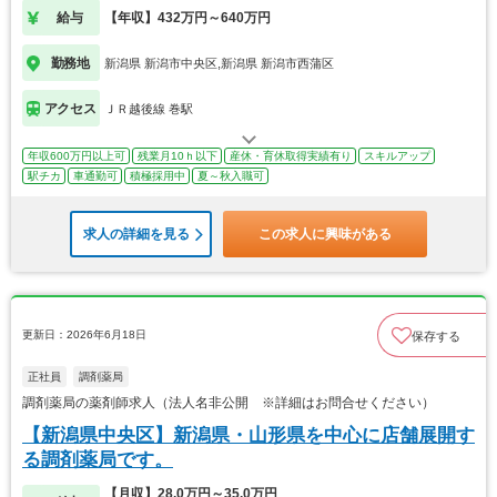
給与
【年収】432万円～640万円
勤務地
新潟県 新潟市中央区,新潟県 新潟市西蒲区
アクセス
ＪＲ越後線 巻駅
年収600万円以上可
残業月10ｈ以下
産休・育休取得実績有り
スキルアップ
駅チカ
車通勤可
積極採用中
夏～秋入職可
求人の詳細を見る
この求人に興味がある
更新日：2026年6月18日
保存する
正社員
調剤薬局
調剤薬局の薬剤師求人（法人名非公開 ※詳細はお問合せください）
【新潟県中央区】新潟県・山形県を中心に店舗展開す
る調剤薬局です。
【月収】28.0万円～35.0万円