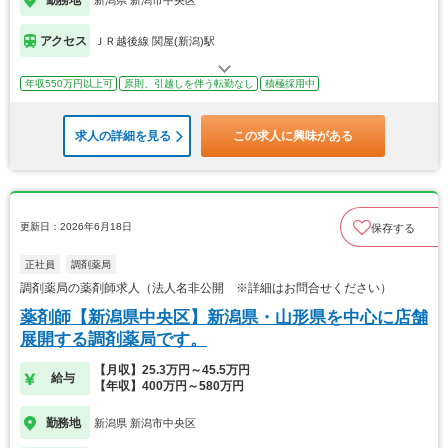
アクセス
ＪＲ越後線 関屋(新潟)駅
年収550万円以上可
原則、引越しを伴う転勤なし
積極採用中
求人の詳細を見る
この求人に興味がある
更新日：2026年6月18日
保存する
正社員
調剤薬局
調剤薬局の薬剤師求人（法人名非公開 ※詳細はお問合せください）
薬剤師【新潟県中央区】新潟県・山形県を中心に店舗
展開する調剤薬局です。
【月収】25.3万円～45.5万円
給与
【年収】400万円～580万円
勤務地
新潟県 新潟市中央区