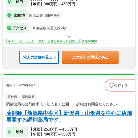
給与
【年収】380万円～450万円
勤務地
新潟県 新潟市中央区
アクセス
ＪＲ越後線 関屋(新潟)駅
年収450万円以上可
原則、引越しを伴う転勤なし
積極採用中
求人の詳細を見る
この求人に興味がある
更新日：2026年6月18日
保存する
正社員
調剤薬局
調剤薬局の薬剤師求人（法人名非公開 ※詳細はお問合せください）
薬剤師【新潟県中央区】新潟県・山形県を中心に店舗
展開する調剤薬局です。
【月収】25.3万円～45.5万円
給与
【年収】400万円～580万円