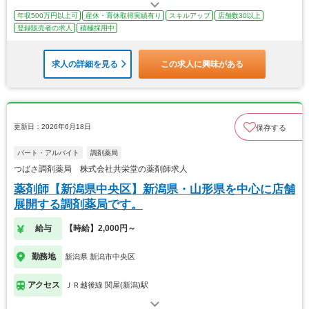
年収500万円以上可
産休・育休取得実績有り
スキルアップ
店舗数30以上
登録販売者の求人
積極採用中
求人の詳細を見る
この求人に興味がある
更新日：2026年6月18日
保存する
パート・アルバイト
調剤薬局
つばさ調剤薬局 株式会社共栄堂の薬剤師求人
薬剤師【新潟県中央区】新潟県・山形県を中心に店舗
展開する調剤薬局です。
給与
【時給】2,000円～
勤務地
新潟県 新潟市中央区
アクセス
ＪＲ越後線 関屋(新潟)駅