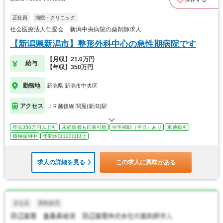
正社員
病院・クリニック
社会医療法人仁愛会 新潟中央病院の薬剤師求人
【新潟県新潟市】整形外科中心の急性期病院です
【月収】21.0万円
給与
【年収】350万円
勤務地
新潟県 新潟市中央区
アクセス
ＪＲ越後線 関屋(新潟)駅
年収350万円以上可
未経験者も応募可能
住宅補助（手当）あり
車通勤可
積極採用中
年間休日120日以上
求人の詳細を見る
この求人に興味がある