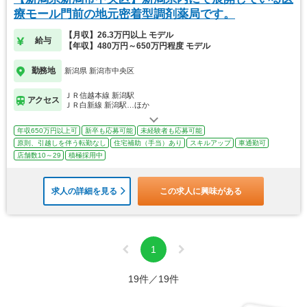
療モール門前の地元密着型調剤薬局です。
【月収】26.3万円以上 モデル
給与
【年収】480万円～650万円程度 モデル
勤務地
新潟県 新潟市中央区
ＪＲ信越本線 新潟駅
アクセス
ＪＲ白新線 新潟駅…ほか
年収650万円以上可
新卒も応募可能
未経験者も応募可能
原則、引越しを伴う転勤なし
住宅補助（手当）あり
スキルアップ
車通勤可
店舗数10～29
積極採用中
求人の詳細を見る
この求人に興味がある
1
19件／19件