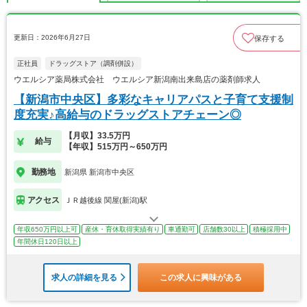
更新日：2026年6月27日
保存する
正社員
ドラッグストア（調剤併設）
ウエルシア薬局株式会社 ウエルシア新潟南出来島店の薬剤師求人
【新潟市中央区】多彩なキャリアパスと子育て支援制
度充実♪高給与のドラッグストアチェーン◎
【月収】33.5万円
給与
【年収】515万円～650万円
勤務地
新潟県 新潟市中央区
アクセス
ＪＲ越後線 関屋(新潟)駅
年収650万円以上可
産休・育休取得実績有り
車通勤可
店舗数30以上
積極採用中
年間休日120日以上
求人の詳細を見る
この求人に興味がある