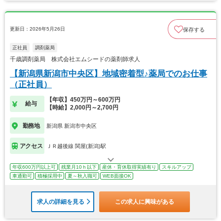
更新日：2026年5月26日
保存する
正社員
調剤薬局
千歳調剤薬局 株式会社エムシードの薬剤師求人
【新潟県新潟市中央区】地域密着型♪薬局でのお仕事
（正社員）
【年収】450万円～600万円
給与
【時給】2,000円～2,700円
勤務地
新潟県 新潟市中央区
アクセス
ＪＲ越後線 関屋(新潟)駅
年収600万円以上可
残業月10ｈ以下
産休・育休取得実績有り
スキルアップ
車通勤可
積極採用中
夏～秋入職可
WEB面接OK
求人の詳細を見る
この求人に興味がある