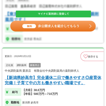
更新日：2026年3月12日
保存する
正社員
調剤薬局
募集停止
中央調剤薬局 栗原店 有限会社中央調剤薬局の薬剤師求人
【新潟県妙高市】完全週休二日で働きやすさ◎産育休
完備！子育て中の方も働きやすい職場です。
【月収】38.0万円
給与
【年収】580万円～710万円
勤務地
新潟県 妙高市