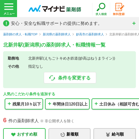
!
安心・安全な転職サポートの提供に努めます。
薬剤師の求人・転職TOP
新潟県の薬剤師求人
妙高市の薬剤師求人
北新井駅の薬剤師求
北新井駅(新潟県)の薬剤師求人・転職情報一覧
勤務地
北新井駅(えちごトキめき鉄道(妙高はねうまライン))
その他
指定なし
条件を変更する
人気のこだわり条件を追加する
残業月10ｈ以下
年間休日120日以上
土日休み（相談可含
6
件の薬剤師求人
※ 非公開求人を除く
おすすめ順
新着順
給与順