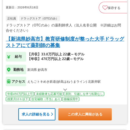
更新日：2026年6月18日
保存する
正社員
ドラッグストア（OTCのみ）
ドラッグストア（OTCのみ）の薬剤師求人（法人名非公開 ※詳細はお問
合せください）
【新潟県妙高市】教育研修制度が整った大手ドラッグ
ストアにて薬剤師の募集
【月収】33.0万円以上 22歳～モデル
給与
【年収】470万円以上 22歳～モデル
勤務地
新潟県 妙高市
アクセス
えちごトキめき鉄道(妙高はねうまライン) 北新井駅
年収450万円以上可
未経験者も応募可能
原則、引越しを伴う転勤なし
残業月10ｈ以下
住宅補助（手当）あり
積極採用中
求人の詳細を見る
この求人に興味がある