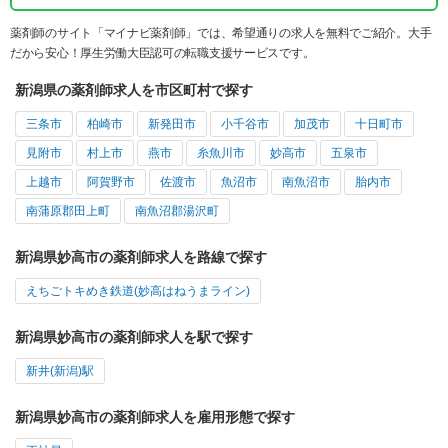
薬剤師のサイト「マイナビ薬剤師」では、希望通りの求人を無料でご紹介。大手
だから安心！厚生労働大臣認可の転職支援サービスです。
新潟県の薬剤師求人を市区町村で探す
三条市
柏崎市
新発田市
小千谷市
加茂市
十日町市
見附市
村上市
燕市
糸魚川市
妙高市
五泉市
上越市
阿賀野市
佐渡市
魚沼市
南魚沼市
胎内市
南蒲原郡田上町
南魚沼郡湯沢町
新潟県妙高市の薬剤師求人を路線で探す
えちごトキめき鉄道(妙高はねうまライン)
新潟県妙高市の薬剤師求人を駅で探す
新井(新潟)駅
新潟県妙高市の薬剤師求人を雇用形態で探す