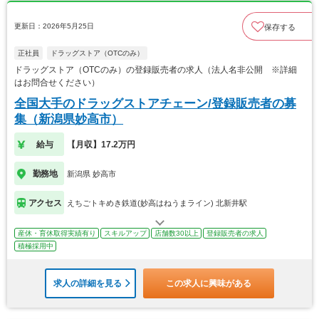
更新日：2026年5月25日
保存する
正社員
ドラッグストア（OTCのみ）
ドラッグストア（OTCのみ）の登録販売者の求人（法人名非公開 ※詳細
はお問合せください）
全国大手のドラッグストアチェーン/登録販売者の募
集（新潟県妙高市）
給与
【月収】17.2万円
勤務地
新潟県 妙高市
アクセス
えちごトキめき鉄道(妙高はねうまライン) 北新井駅
産休・育休取得実績有り
スキルアップ
店舗数30以上
登録販売者の求人
積極採用中
求人の詳細を見る
この求人に興味がある