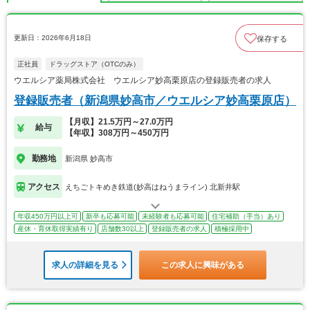
更新日：2026年6月18日
保存する
正社員
ドラッグストア（OTCのみ）
ウエルシア薬局株式会社 ウエルシア妙高栗原店の登録販売者の求人
登録販売者（新潟県妙高市／ウエルシア妙高栗原店）
【月収】21.5万円～27.0万円
給与
【年収】308万円～450万円
勤務地
新潟県 妙高市
アクセス
えちごトキめき鉄道(妙高はねうまライン) 北新井駅
年収450万円以上可
新卒も応募可能
未経験者も応募可能
住宅補助（手当）あり
産休・育休取得実績有り
店舗数30以上
登録販売者の求人
積極採用中
求人の詳細を見る
この求人に興味がある