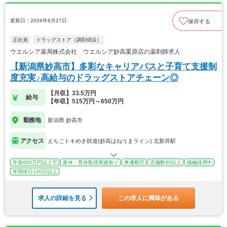
更新日：2026年6月27日
保存する
正社員
ドラッグストア（調剤併設）
ウエルシア薬局株式会社 ウエルシア妙高栗原店の薬剤師求人
【新潟県妙高市】多彩なキャリアパスと子育て支援制
度充実♪高給与のドラッグストアチェーン◎
【月収】33.5万円
給与
【年収】515万円～650万円
勤務地
新潟県 妙高市
アクセス
えちごトキめき鉄道(妙高はねうまライン) 北新井駅
年収650万円以上可
産休・育休取得実績有り
車通勤可
店舗数30以上
積極採用中
年間休日120日以上
求人の詳細を見る
この求人に興味がある