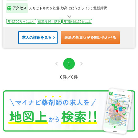
アクセス
えちごトキめき鉄道(妙高はねうまライン) 北新井駅
年収700万円以上可
残業月10ｈ以下
年間休日120日以上
求人の詳細を見る
最新の募集状況を問い合わせる
1
6件／6件