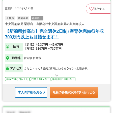
更新日：2026年3月12日
保存する
正社員
調剤薬局
募集停止
中央調剤薬局 栗原店 有限会社中央調剤薬局の薬剤師求人
【新潟県妙高市】完全週休2日制♪産育休完備◎年収
700万円以上も目指せます！
【月収】46.3万円～49.0万円
給与
【年収】610万円～730万円
勤務地
新潟県 妙高市
アクセス
えちごトキめき鉄道(妙高はねうまライン) 北新井駅
年収700万円以上可
残業月10ｈ以下
年間休日120日以上
求人の詳細を見る
最新の募集状況を問い合わせる