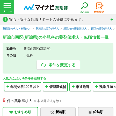
!
安心・安全な転職サポートの提供に努めます。
薬剤師の求人・転職TOP
新潟県の薬剤師求人
新潟市の薬剤師求人
西区の薬剤師求人
新潟市西区(新潟県)の小児科の薬剤師求人・転職情報一覧
勤務地
新潟市西区(新潟県)
その他
小児科
条件を変更する
人気のこだわり条件を追加する
年間休日120日以上
管理職候補
車通勤可
残業月10
6
件の薬剤師求人
※ 非公開求人を除く
おすすめ順
新着順
給与順