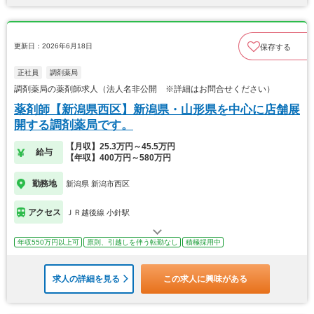
更新日：2026年6月18日
保存する
正社員
調剤薬局
調剤薬局の薬剤師求人（法人名非公開 ※詳細はお問合せください）
薬剤師【新潟県西区】新潟県・山形県を中心に店舗展
開する調剤薬局です。
【月収】25.3万円～45.5万円
給与
【年収】400万円～580万円
勤務地
新潟県 新潟市西区
アクセス
ＪＲ越後線 小針駅
年収550万円以上可
原則、引越しを伴う転勤なし
積極採用中
求人の詳細を見る
この求人に興味がある