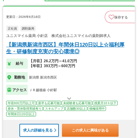
更新日：2026年6月18日
保存する
正社員
調剤薬局
ユニスマイル薬局 小針店 株式会社ユニスマイルの薬剤師求人
【新潟県新潟市西区】年間休日120日以上☆福利厚
生・研修制度充実の安心環境◎
【月収】26.2万円～41.0万円
給与
【年収】393万円～600万円
勤務地
新潟県 新潟市西区
アクセス
ＪＲ越後線 小針駅
年収600万円以上可
新卒も応募可能
未経験者も応募可能
残業月10ｈ以下
産休・育休取得実績有り
スキルアップ
店舗数30以上
積極採用中
年間休日120日以上
求人の詳細を見る
この求人に興味がある