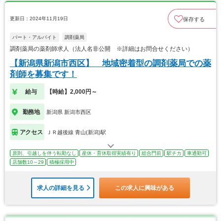
更新日：2024年11月19日
保存する
パート・アルバイト
調剤薬局
調剤薬局の薬剤師求人（法人名非公開 ※詳細はお問合せください）
【新潟県新潟市西区】 地域密着型の調剤薬局での薬
剤師を募集です！
給与
【時給】2,000円～
勤務地
新潟県 新潟市西区
アクセス
ＪＲ越後線 青山(新潟)駅
原則、引越しを伴う転勤なし
産休・育休取得実績有り
総合門前
駅チカ
車通勤可
店舗数10～29
積極採用中
求人の詳細を見る
この求人に興味がある