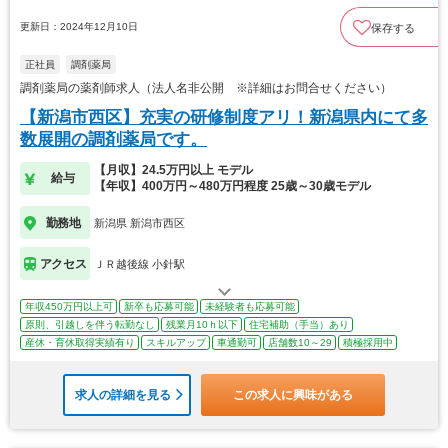
更新日：2024年12月10日
保存する
正社員
調剤薬局
調剤薬局の薬剤師求人（法人名非公開 ※詳細はお問合せください）
【新潟市西区】充実の研修制度アリ！新潟県内にて多
数展開の調剤薬局です。
【月収】24.5万円以上 モデル
給与
【年収】400万円～480万円程度 25歳～30歳モデル
勤務地
新潟県 新潟市西区
アクセス
ＪＲ越後線 小針駅
年収450万円以上可
新卒も応募可能
未経験者も応募可能
原則、引越しを伴う転勤なし
残業月10ｈ以下
住宅補助（手当）あり
産休・育休取得実績有り
スキルアップ
車通勤可
店舗数10～29
積極採用中
求人の詳細を見る
この求人に興味がある