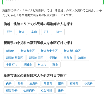
薬剤師のサイト「マイナビ薬剤師」では、希望通りの求人を無料でご紹介。大手
だから安心！厚生労働大臣認可の転職支援サービスです。
信越・北陸エリアで小児科の薬剤師求人を探す
長野
新潟
富山
石川
福井
新潟県の小児科の薬剤師求人を市区町村で探す
新潟市
新潟市東区
新潟市中央区
新潟市江南区
新潟市秋葉区
新潟市西区
長岡市
三条市
加茂市
十日町市
見附市
村上市
燕市
新潟市西区の薬剤師求人を処方科目で探す
内科
外科
皮膚科
耳鼻科
眼科
精神科
小児科
整形外科
心療内科
総合科目
歯科