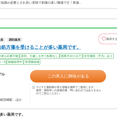
な知識が必要とされ良い意味で刺激の多い職場です！医薬…
保存す
社員
調剤薬局
の処方箋を受けることが多い薬局です。
験者も応募可能
原則、引越しを伴う転勤なし
残業月10ｈ以下
住宅補助（手当）あり
1～9
積極採用中
管理職候補
デル
この求人に興味がある
マイナビ薬剤師が求人情報を無料でご提供します。
薬局・病院等への直接応募・問い合わせではありません
のでご安心ください。
 南宮崎駅…ほか
多い薬局です。