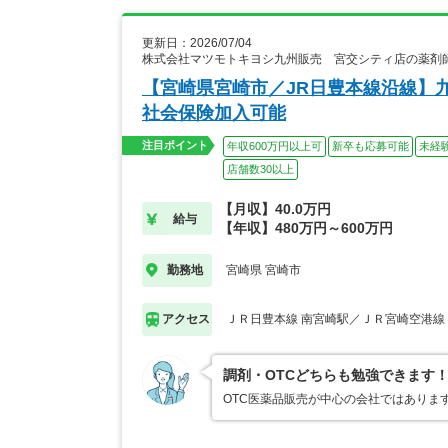
更新日：2026/07/04
株式会社マツモトキヨシ九州販売 宮交シティ店の薬剤
【宮崎県宮崎市／JR日豊本線沿線】
社会保険加入可能
注目ポイント
年収600万円以上可
新卒も応募可能
未経
店舗数30以上
【月収】40.0万円
給与
【年収】480万円～600万円
宮崎県 宮崎市
勤務地
ＪＲ日豊本線 南宮崎駅／ＪＲ宮崎空港線
アクセス
調剤・OTCどちらも勉強できます
OTC医薬品販売が中心の会社ではありま