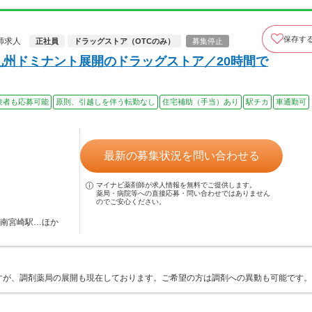
保存す
師求人
正社員
ドラッグストア（OTCのみ）
募集停止
九州ドミナント展開のドラッグストア／20時間で
験者も応募可能
原則、引越しを伴う転勤なし
住宅補助（手当）あり
駅チカ
車通勤可
最新の募集状況を問い合わせる
マイナビ薬剤師が求人情報を無料でご提供します。
薬局・病院等への直接応募・問い合わせではありません
のでご安心ください。
 南宮崎駅…ほか
！
すが、調剤薬局の展開も現在しております。ご希望の方は調剤への異動も可能です。