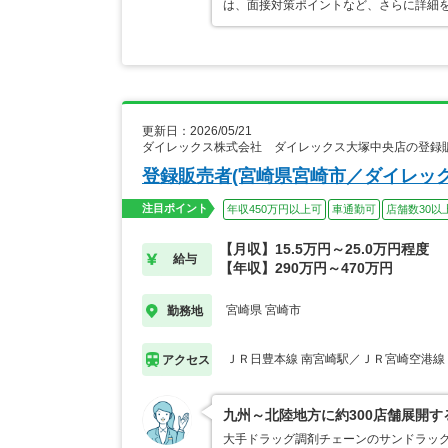
は、面接対策ポイントなど、さらに詳細
更新日：2026/05/21
ダイレックス株式会社 ダイレックス大塚中央店の登録
登録販売者(宮崎県宮崎市／ダイレッ
注目ポイント
年収450万円以上可
車通勤可
店舗数30以
【月収】15.5万円～25.0万円程度
給与
【年収】290万円～470万円
宮崎県 宮崎市
勤務地
ＪＲ日豊本線 南宮崎駅／ＪＲ宮崎空港線
アクセス
九州～北陸地方に約300店舗展開
大手ドラッグ調剤チェーンのサンドラッ