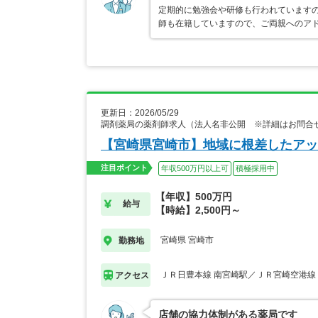
定期的に勉強会や研修も行われています
師も在籍していますので、ご両親へのア
更新日：2026/05/29
調剤薬局の薬剤師求人（法人名非公開 ※詳細はお問合
【宮崎県宮崎市】地域に根差したアッ
注目ポイント
年収500万円以上可
積極採用中
【年収】500万円
給与
【時給】2,500円～
宮崎県 宮崎市
勤務地
ＪＲ日豊本線 南宮崎駅／ＪＲ宮崎空港線
アクセス
店舗の協力体制がある薬局です