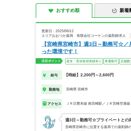
おすすめ順
新着
更新日：2025/06/12
エリアおおつか薬局 有限会社コーケンの薬剤師求人
【宮崎県宮崎市】週3日～勤務可☆／
った環境です！
注目ポイント
産休・育休取得実績有り
車通勤可
店舗数
【時給】2,200円～2,600円
給与
宮崎県 宮崎市
勤務地
ＪＲ日豊本線 南宮崎駅／ＪＲ宮崎空港線
アクセス
週3日～勤務可☆プライベートとの
宮崎県宮崎市に位置する薬局での薬剤師の