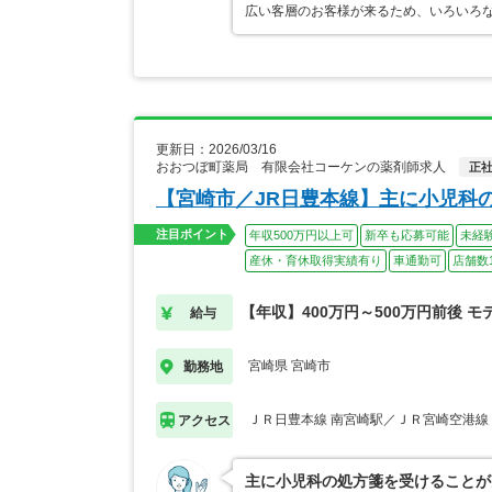
広い客層のお客様が来るため、いろいろ
更新日：2026/03/16
おおつぼ町薬局 有限会社コーケンの薬剤師求人
正
【宮崎市／JR日豊本線】主に小児科
注目ポイント
年収500万円以上可
新卒も応募可能
未経
産休・育休取得実績有り
車通勤可
店舗数
【年収】400万円～500万円前後 モ
給与
宮崎県 宮崎市
勤務地
ＪＲ日豊本線 南宮崎駅／ＪＲ宮崎空港線
アクセス
主に小児科の処方箋を受けることが