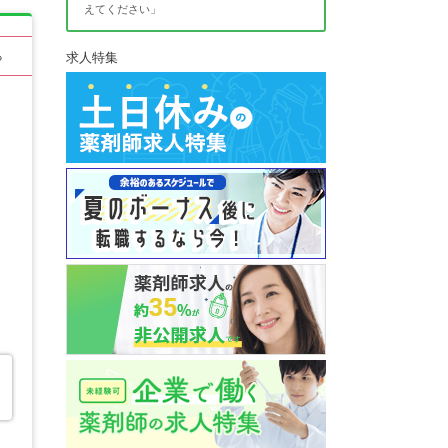
えてください」
る
求人特集