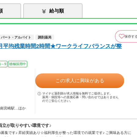
順
給与順
保存す
パート・アルバイト
調剤薬局
月平均残業時間2時間★ワークライフバランスが整
1～9
積極採用中
この求人に興味がある
マイナビ薬剤師が求人情報を無料でご提供します。
薬局・病院等への直接応募・問い合わせではありません
のでご安心ください。
 南宮崎駅…ほか
両立が取りやすい環境です♪
募集です♪ 昇給実績あり☆福利厚生が整った環境での就業です♪ ご興味ある方に