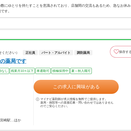
の数にゆとりを持たすことを意識されており、店舗間の交流もあるため、急なお休み
能です。
保存す
せください）
正社員
パート・アルバイト
調剤薬局
の薬局です
勤なし
残業月10ｈ以下
車通勤可
積極採用中
夏～秋入職可
この求人に興味がある
マイナビ薬剤師が求人情報を無料でご提供します。
薬局・病院等への直接応募・問い合わせではありません
のでご安心ください。
南宮崎駅…ほか