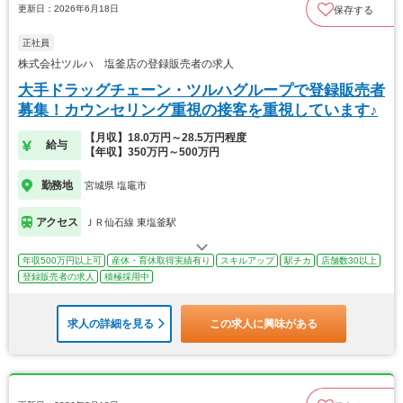
更新日：2026年6月18日
保存する
正社員
株式会社ツルハ 塩釜店の登録販売者の求人
大手ドラッグチェーン・ツルハグループで登録販売者
募集！カウンセリング重視の接客を重視しています♪
【月収】18.0万円～28.5万円程度
給与
【年収】350万円～500万円
勤務地
宮城県 塩竈市
アクセス
ＪＲ仙石線 東塩釜駅
年収500万円以上可
産休・育休取得実績有り
スキルアップ
駅チカ
店舗数30以上
登録販売者の求人
積極採用中
求人の詳細を見る
この求人に興味がある