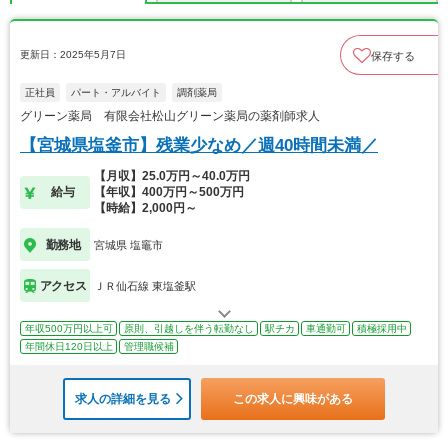
更新日：2025年5月7日
保存する
正社員
パート・アルバイト
調剤薬局
グリーン薬局 有限会社松山グリーン薬局の薬剤師求人
【宮城県塩釜市】残業少なめ／週40時間未満／
【月収】25.0万円～40.0万円
給与
【年収】400万円～500万円
【時給】2,000円～
勤務地
宮城県 塩竈市
アクセス
ＪＲ仙石線 東塩釜駅
年収500万円以上可
原則、引越しを伴う転勤なし
駅チカ
車通勤可
積極採用中
年間休日120日以上
管理職候補
求人の詳細を見る
この求人に興味がある