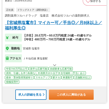
更新日：2026年6月18日
保存する
正社員
ドラッグストア（調剤併設）
調剤薬局ツルハドラッグ 塩釜店 株式会社ツルハの薬剤師求人
【宮城県塩竃市】マイカー可／手当◎／月8休以上／
福利厚生◎
【月収】28.0万円～60.0万円程度 24歳～45歳モデル
給与
【年収】480万円～700万円程度 24歳～45歳モデル
勤務地
宮城県 塩竈市
アクセス
ＪＲ仙石線 東塩釜駅
年収700万円以上可
新卒も応募可能
未経験者も応募可能
原則、引越しを伴う転勤なし
残業月10ｈ以下
住宅補助（手当）あり
産休・育休取得実績有り
スキルアップ
駅チカ
車通勤可
店舗数30以上
積極採用中
求人の詳細を見る
この求人に興味がある