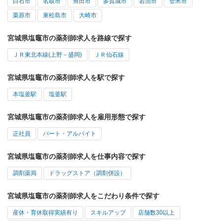
白石市
名取市
角田市
多賀城市
岩沼市
登米市
栗原市
東松島市
大崎市
宮城県塩竈市の薬剤師求人を路線で探す
ＪＲ東北本線(上野－盛岡)
ＪＲ仙石線
宮城県塩竈市の薬剤師求人を駅で探す
本塩釜駅
塩釜駅
宮城県塩竈市の薬剤師求人を雇用形態で探す
正社員
パート・アルバイト
宮城県塩竈市の薬剤師求人を仕事内容で探す
調剤薬局
ドラッグストア（調剤併設）
宮城県塩竈市の薬剤師求人をこだわり条件で探す
産休・育休取得実績有り
スキルアップ
店舗数30以上