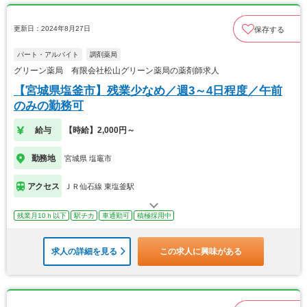
更新日：2024年8月27日
保存する
パート・アルバイト
調剤薬局
グリーン薬局 有限会社松山グリーン薬局の薬剤師求人
【宮城県塩釜市】残業少なめ／週3～4日程度／午前
のみの勤務可
給与
【時給】2,000円～
勤務地
宮城県 塩竈市
アクセス
ＪＲ仙石線 東塩釜駅
残業月10ｈ以下
駅チカ
車通勤可
積極採用中
求人の詳細を見る
この求人に興味がある