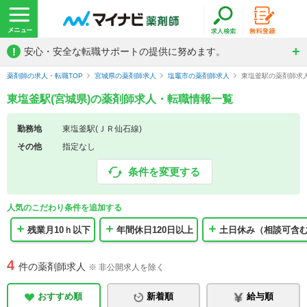
!
安心・安全な転職サポートの提供に努めます。
薬剤師の求人・転職TOP
宮城県の薬剤師求人
塩竈市の薬剤師求人
東塩釜駅の薬剤師求
東塩釜駅(宮城県)の薬剤師求人・転職情報一覧
勤務地
東塩釜駅(ＪＲ仙石線)
その他
指定なし
条件を変更する
人気のこだわり条件を追加する
残業月10ｈ以下
年間休日120日以上
土日休み（相談可含
4
件の薬剤師求人
※ 非公開求人を除く
おすすめ順
新着順
給与順