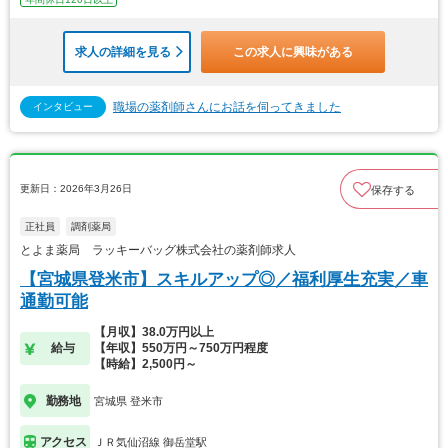
求人の詳細を見る
この求人に興味がある
職場の薬剤師さんにお話を伺ってきました
インタビュー
更新日：2026年3月26日
保存する
正社員
調剤薬局
とよま薬局 ラッキーバッグ株式会社の薬剤師求人
【宮城県登米市】スキルアップ◎／福利厚生充実／車
通勤可能
【月収】38.0万円以上
給与
【年収】550万円～750万円程度
【時給】2,500円～
勤務地
宮城県 登米市
アクセス
ＪＲ気仙沼線 御岳堂駅