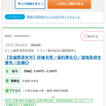
求人の詳細を見る
この求人に興味がある
職場の薬剤師さんにお話を伺ってきました
インタビュー
更新日：2026年8月5日
保存する
パート・アルバイト
調剤薬局
さくら薬局 登米佐沼店 クラフト株式会社の薬剤師求人
【宮城県登米市】研修充実／福利厚生◎／資格取得支
援有／設備◎
給与
【時給】2,000円～2,200円
勤務地
宮城県 登米市
アクセス
ＪＲ東北本線(上野－盛岡) 新田(宮城)駅
新卒も応募可能
未経験者も応募可能
産休・育休取得実績有り
スキルアップ
店舗数30以上
積極採用中