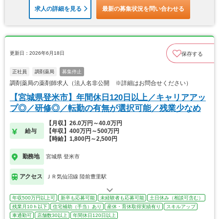
求人の詳細を見る
最新の募集状況を問い合わせる
更新日：2026年6月18日
保存する
正社員
調剤薬局
募集停止
調剤薬局の薬剤師求人（法人名非公開 ※詳細はお問合せください）
【宮城県登米市】年間休日120日以上／キャリアアッ
プ◎／研修◎／転勤の有無が選択可能／残業少なめ
【月収】26.0万円～40.0万円
給与
【年収】400万円～500万円
【時給】1,800円～2,500円
勤務地
宮城県 登米市
アクセス
ＪＲ気仙沼線 陸前豊里駅
年収500万円以上可
新卒も応募可能
未経験者も応募可能
土日休み（相談可含む）
残業月10ｈ以下
住宅補助（手当）あり
産休・育休取得実績有り
スキルアップ
車通勤可
店舗数30以上
年間休日120日以上