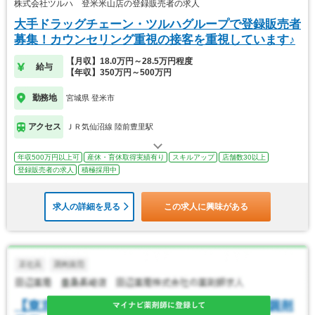
株式会社ツルハ 登米米山店の登録販売者の求人
大手ドラッグチェーン・ツルハグループで登録販売者
募集！カウンセリング重視の接客を重視しています♪
【月収】18.0万円～28.5万円程度
給与
【年収】350万円～500万円
勤務地
宮城県 登米市
アクセス
ＪＲ気仙沼線 陸前豊里駅
年収500万円以上可
産休・育休取得実績有り
スキルアップ
店舗数30以上
登録販売者の求人
積極採用中
求人の詳細を見る
この求人に興味がある