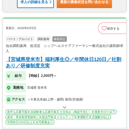
求人の詳細を見る
最新の募集状況を問い合わせる
更新日：2026年8月5日
保存する
パート・アルバイト
調剤薬局
募集停止
仙台調剤薬局 佐沼店 シップヘルスケアファーマシー株式会社の薬剤師求
人
【宮城県登米市】福利厚生◎／年間休日120日／社割
あり／研修制度充実
給与
【時給】2,000円～
勤務地
宮城県 登米市
アクセス
ＪＲ東北本線(上野－盛岡) 新田(宮城)駅
新卒も応募可能
未経験者も応募可能
土日休み（相談可含む）
残業月10ｈ以下
産休・育休取得実績有り
総合門前
スキルアップ
車通勤可
店舗数30以上
年間休日120日以上
在宅業務あり