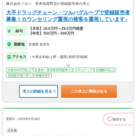
株式会社ツルハ 登米加賀野店の登録販売者の求人
大手ドラッグチェーン・ツルハグループで登録販売者
募集！カウンセリング重視の接客を重視しています♪
【月収】18.0万円～28.5万円程度
給与
【年収】350万円～500万円
勤務地
宮城県 登米市
アクセス
ＪＲ東北本線(上野－盛岡) 新田(宮城)駅
年収500万円以上可
産休・育休取得実績有り
スキルアップ
店舗数30以上
登録販売者の求人
積極採用中
求人の詳細を見る
この求人に興味がある
更新日：2026年6月18日
保存する
正社員