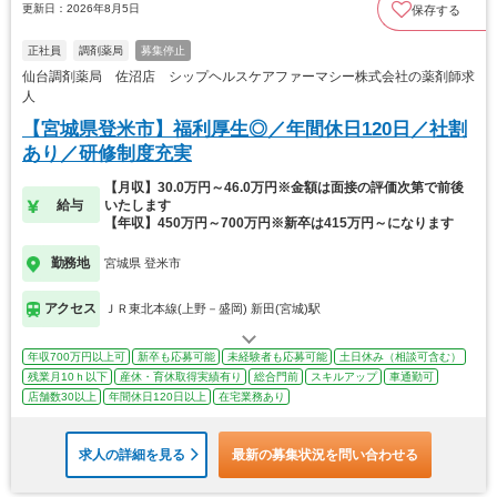
更新日：2026年8月5日
保存する
正社員
調剤薬局
募集停止
仙台調剤薬局 佐沼店 シップヘルスケアファーマシー株式会社の薬剤師求
人
【宮城県登米市】福利厚生◎／年間休日120日／社割
あり／研修制度充実
【月収】30.0万円～46.0万円※金額は面接の評価次第で前後
給与
いたします
【年収】450万円～700万円※新卒は415万円～になります
勤務地
宮城県 登米市
アクセス
ＪＲ東北本線(上野－盛岡) 新田(宮城)駅
年収700万円以上可
新卒も応募可能
未経験者も応募可能
土日休み（相談可含む）
残業月10ｈ以下
産休・育休取得実績有り
総合門前
スキルアップ
車通勤可
店舗数30以上
年間休日120日以上
在宅業務あり
求人の詳細を見る
最新の募集状況を問い合わせる