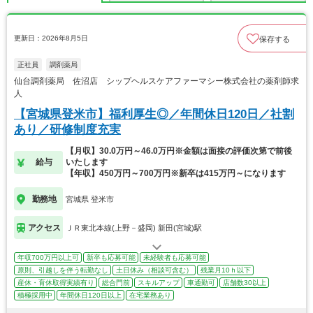
更新日：2026年8月5日
保存する
正社員
調剤薬局
仙台調剤薬局 佐沼店 シップヘルスケアファーマシー株式会社の薬剤師求
人
【宮城県登米市】福利厚生◎／年間休日120日／社割
あり／研修制度充実
【月収】30.0万円～46.0万円※金額は面接の評価次第で前後
給与
いたします
【年収】450万円～700万円※新卒は415万円～になります
勤務地
宮城県 登米市
アクセス
ＪＲ東北本線(上野－盛岡) 新田(宮城)駅
年収700万円以上可
新卒も応募可能
未経験者も応募可能
原則、引越しを伴う転勤なし
土日休み（相談可含む）
残業月10ｈ以下
産休・育休取得実績有り
総合門前
スキルアップ
車通勤可
店舗数30以上
積極採用中
年間休日120日以上
在宅業務あり