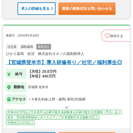
求人の詳細を見る
最新の募集状況を問い合わせる
更新日：2026年5月28日
保存する
正社員
調剤薬局
募集停止
ひかり薬局 佐沼 株式会社オオノの薬剤師求人
【宮城県登米市】導入研修有り／社宅／福利厚生◎
【月収】25.8万円
給与
【年収】440万円
勤務地
宮城県 登米市
アクセス
ＪＲ東北本線(上野－盛岡) 新田(宮城)駅
年収400万円以上可
新卒も応募可能
未経験者も応募可能
住宅補助（手当）あり
産休・育休取得実績有り
スキルアップ
車通勤可
店舗数30以上
年間休日120日以上