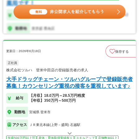
更新日：2026年6月18日
保存する
正社員
株式会社ツルハ 登米中田店の登録販売者の求人
大手ドラッグチェーン・ツルハグループで登録販売者
募集！カウンセリング重視の接客を重視しています♪
【月収】18.0万円～28.5万円程度
給与
【年収】350万円～500万円
勤務地
宮城県 登米市
アクセス
ＪＲ東北本線(上野－盛岡) 石越駅
年収500万円以上可
産休・育休取得実績有り
スキルアップ
店舗数30以上