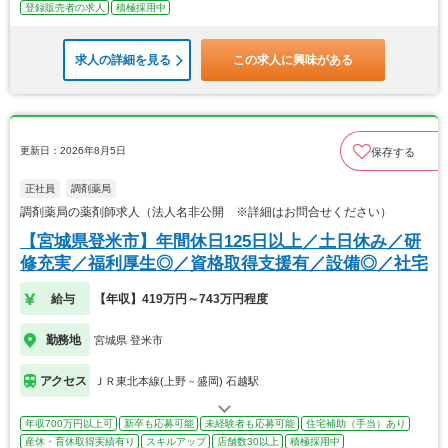
登録販売者の求人
積極採用中
求人の詳細を見る
この求人に興味がある
更新日：2026年8月5日
保存する
正社員
調剤薬局
調剤薬局の薬剤師求人（法人名非公開 ※詳細はお問合せください）
【宮城県登米市】年間休日125日以上／土日休み／研
修充実／福利厚生◎／資格取得支援有／設備◎／社宅
給与
【年収】419万円～743万円程度
勤務地
宮城県 登米市
アクセス
ＪＲ東北本線(上野－盛岡) 石越駅
年収700万円以上可
新卒も応募可能
未経験者も応募可能
住宅補助（手当）あり
産休・育休取得実績有り
スキルアップ
店舗数30以上
積極採用中