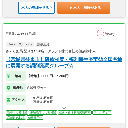
求人の詳細を見る
この求人に興味がある
更新日：2026年8月5日
保存する
パート・アルバイト
調剤薬局
さくら薬局 登米まいや店 クラフト株式会社の薬剤師求人
【宮城県登米市】研修制度・福利厚生充実◎全国各地
に展開する調剤薬局グループ☆
給与
【時給】2,000円～2,200円
勤務地
宮城県 登米市
ＪＲ仙石線 石巻駅
アクセス
ＪＲ石巻線 石巻駅
新卒も応募可能
未経験者も応募可能
産休・育休取得実績有り
スキルアップ
店舗数30以上
積極採用中