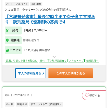
パート・アルバイト
調剤薬局
とよま薬局 ラッキーバッグ株式会社の薬剤師求人
【宮城県登米市】最長17時半まで◎子育て支援あ
り！調剤薬局で薬剤師の募集です
給与
【時給】2,500円～
勤務地
宮城県 登米市
アクセス
ＪＲ気仙沼線 御岳堂駅
原則、引越しを伴う転勤なし
産休・育休取得実績有り
スキルアップ
積極採用中
求人の詳細を見る
この求人に興味がある
更新日：2026年6月18日
保存する
正社員
調剤薬局
ドラッグストア（調剤併設）