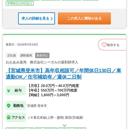
年間休日120日以上
求人の詳細を見る
この求人に興味がある
更新日：2026年5月19日
保存する
正社員
調剤薬局
募集停止
おおあみ薬局 株式会社シーガルの薬剤師求人
【宮城県登米市】高年収相談可／年間休日130日／車
通勤OK／住宅補助有／週休二日制
【月収】28.0万円～40.0万円程度
給与
【年収】550万円～700万円程度
【時給】1,800円～3,000円
勤務地
宮城県 登米市
アクセス
ＪＲ東北本線(上野－盛岡) 新田(宮城)駅