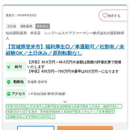
更新日：2026年8月5日
保存する
正社員
調剤薬局
募集停止
仙台調剤薬局 米谷店 シップヘルスケアファーマシー株式会社の薬剤師求
人
【宮城県登米市】福利厚生◎／車通勤可／社割有／未
経験OK／土日休み／原則転勤なし
【月収】30.0万円～46.0万円※金額は面接の評価次第で前後
給与
いたします
【年収】450万円～700万円※新卒は415万円～になります
勤務地
宮城県 登米市
アクセス
ＪＲ気仙沼線 柳津(宮城)駅
年収700万円以上可
新卒も応募可能
未経験者も応募可能
土日休み（相談可含む）
残業月10ｈ以下
産休・育休取得実績有り
総合門前
スキルアップ
車通勤可
店舗数30以上
年間休日120日以上