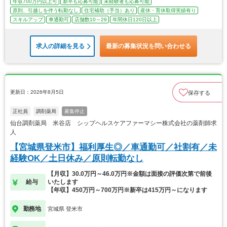
年収700万円以上可
新卒も応募可能
未経験者も応募可能
原則、引越しを伴う転勤なし
住宅補助（手当）あり
産休・育休取得実績有り
スキルアップ
車通勤可
店舗数10～29
年間休日120日以上
求人の詳細を見る
最新の募集状況を問い合わせる
更新日：2026年8月5日
保存する
正社員
調剤薬局
募集停止
仙台調剤薬局 米谷店 シップヘルスケアファーマシー株式会社の薬剤師求
人
【宮城県登米市】福利厚生◎／車通勤可／社割有／未
経験OK／土日休み／原則転勤なし
【月収】30.0万円～46.0万円※金額は面接の評価次第で前後
給与
いたします
【年収】450万円～700万円※新卒は415万円～になります
勤務地
宮城県 登米市