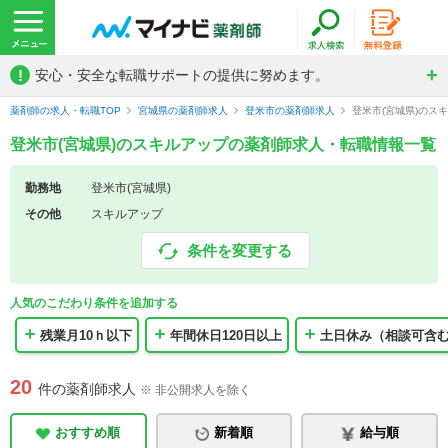
!
安心・安全な転職サポートの提供に努めます。
薬剤師の求人・転職TOP
宮城県の薬剤師求人
登米市の薬剤師求人
登米市(宮城県)のス
登米市(宮城県)のスキルアップの薬剤師求人・転職情報一覧
勤務地
登米市(宮城県)
その他
スキルアップ
条件を変更する
人気のこだわり条件を追加する
残業月10ｈ以下
年間休日120日以上
土日休み（相談可含
20
件の薬剤師求人
※ 非公開求人を除く
おすすめ順
新着順
給与順