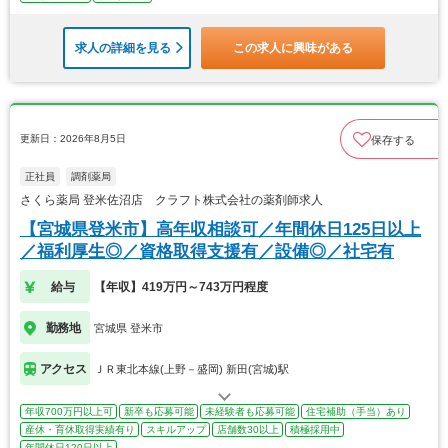
求人の詳細を見る
この求人に興味がある
更新日：2026年8月5日
保存する
正社員
調剤薬局
さくら薬局 登米佐沼店 クラフト株式会社の薬剤師求人
【宮城県登米市】高年収相談可／年間休日125日以上
／福利厚生◎／資格取得支援有／設備◎／社宅有
給与
【年収】419万円～743万円程度
勤務地
宮城県 登米市
アクセス
ＪＲ東北本線(上野－盛岡) 新田(宮城)駅
年収700万円以上可
新卒も応募可能
未経験者も応募可能
住宅補助（手当）あり
産休・育休取得実績有り
スキルアップ
店舗数30以上
積極採用中
年間休日120日以上