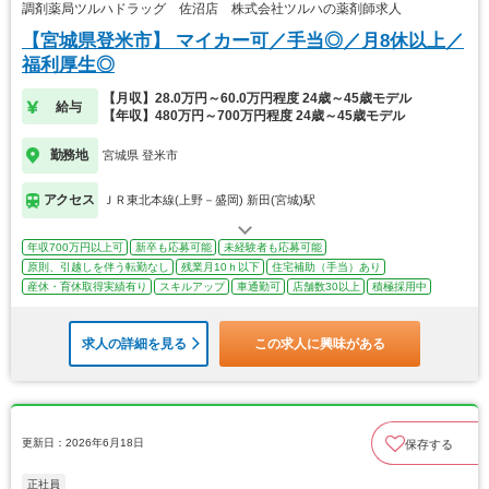
調剤薬局ツルハドラッグ 佐沼店 株式会社ツルハの薬剤師求人
【宮城県登米市】 マイカー可／手当◎／月8休以上／
福利厚生◎
【月収】28.0万円～60.0万円程度 24歳～45歳モデル
給与
【年収】480万円～700万円程度 24歳～45歳モデル
勤務地
宮城県 登米市
アクセス
ＪＲ東北本線(上野－盛岡) 新田(宮城)駅
年収700万円以上可
新卒も応募可能
未経験者も応募可能
原則、引越しを伴う転勤なし
残業月10ｈ以下
住宅補助（手当）あり
産休・育休取得実績有り
スキルアップ
車通勤可
店舗数30以上
積極採用中
求人の詳細を見る
この求人に興味がある
更新日：2026年6月18日
保存する
正社員