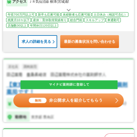
アクセス
ＪＲ気仙沼線 柳津(宮城)駅
年収700万円以上可
新卒も応募可能
未経験者も応募可能
土日休み（相談可含む）
残業月10ｈ以下
産休・育休取得実績有り
総合門前
スキルアップ
車通勤可
店舗数30以上
年間休日120日以上
求人の詳細を見る
最新の募集状況を問い合わせる