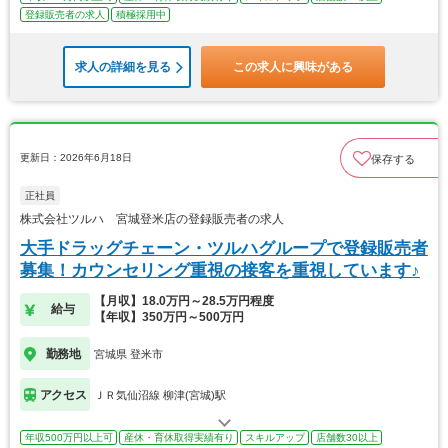
登録販売者の求人
積極採用中
求人の詳細を見る
この求人に興味がある
更新日：2026年6月18日
保存する
正社員
株式会社ツルハ 宮城登米店の登録販売者の求人
大手ドラッグチェーン・ツルハグループで登録販売者
募集！カウンセリング重視の接客を重視しています♪
【月収】18.0万円～28.5万円程度
給与
【年収】350万円～500万円
勤務地
宮城県 登米市
アクセス
ＪＲ気仙沼線 柳津(宮城)駅
年収500万円以上可
産休・育休取得実績有り
スキルアップ
店舗数30以上