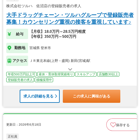
株式会社ツルハ 佐沼店の登録販売者の求人
大手ドラッグチェーン・ツルハグループで登録販売者
募集！カウンセリング重視の接客を重視しています♪
【月収】18.0万円～28.5万円程度
給与
【年収】350万円～500万円
勤務地
宮城県 登米市
アクセス
ＪＲ東北本線(上野－盛岡) 新田(宮城)駅
年収500万円以上可
産休・育休取得実績有り
スキルアップ
店舗数30以上
登録販売者の求人
積極採用中
求人の詳細を見る
この求人に興味がある
更新日：2026年6月18日
保存する
正社員