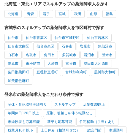
北海道・東北エリアでスキルアップの薬剤師求人を探す
北海道
青森
岩手
宮城
秋田
山形
福島
宮城県のスキルアップの薬剤師求人を市区町村で探す
仙台市
仙台市青葉区
仙台市宮城野区
仙台市若林区
仙台市太白区
仙台市泉区
石巻市
塩竈市
気仙沼市
白石市
名取市
角田市
多賀城市
岩沼市
登米市
栗原市
東松島市
大崎市
富谷市
柴田郡大河原町
柴田郡柴田町
亘理郡亘理町
宮城郡利府町
黒川郡大和町
加美郡色麻町
登米市の薬剤師求人をこだわり条件で探す
産休・育休取得実績有り
スキルアップ
店舗数30以上
年間休日120日以上
原則、引越しを伴う転勤なし
未経験者も応募可能
新卒も応募可能
住宅補助（手当）あり
残業月10ｈ以下
土日休み（相談可含む）
総合門前
車通勤可