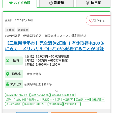
おすすめ順
新着順
給与順
更新日：2026年5月26日
保存する
正社員
調剤薬局
おかげ薬局 伊勢病院前店 有限会社コスモスの薬剤師求人
【三重県伊勢市】完全週休2日制！有休取得も100％
に近く、メリハリをつけながら勤務することが可能で
す
【月収】25.0万円～50.0万円程度
給与
【年収】400万円～650万円程度
【時給】1,900円～2,100円
勤務地
三重県 伊勢市
アクセス
近鉄鳥羽線 五十鈴川駅
年収650万円以上可
新卒も応募可能
未経験者も応募可能
原則、引越しを伴う転勤なし
残業月10ｈ以下
車通勤可
店舗数1～9
積極採用中
夏～秋入職可
年間休日120日以上
管理職候補
在宅業務あり