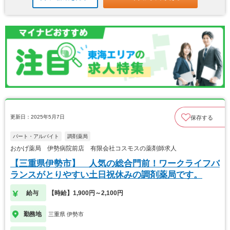
更新日：2025年5月7日
保存する
パート・アルバイト
調剤薬局
おかげ薬局 伊勢病院前店 有限会社コスモスの薬剤師求人
【三重県伊勢市】 人気の総合門前！ワークライフバ
ランスがとりやすい土日祝休みの調剤薬局です。
給与
【時給】1,900円～2,100円
勤務地
三重県 伊勢市