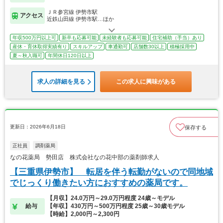
ＪＲ参宮線 伊勢市駅
アクセス
近鉄山田線 伊勢市駅…ほか
年収500万円以上可
新卒も応募可能
未経験者も応募可能
住宅補助（手当）あり
産休・育休取得実績有り
スキルアップ
車通勤可
店舗数30以上
積極採用中
夏～秋入職可
年間休日120日以上
求人の詳細を見る
この求人に興味がある
更新日：2026年6月18日
保存する
正社員
調剤薬局
なの花薬局 勢田店 株式会社なの花中部の薬剤師求人
【三重県伊勢市】 転居を伴う転勤がないので同地域
でじっくり働きたい方におすすめの薬局です。
【月収】24.0万円～29.0万円程度 24歳～モデル
給与
【年収】430万円～500万円程度 25歳～30歳モデル
【時給】2,000円～2,300円