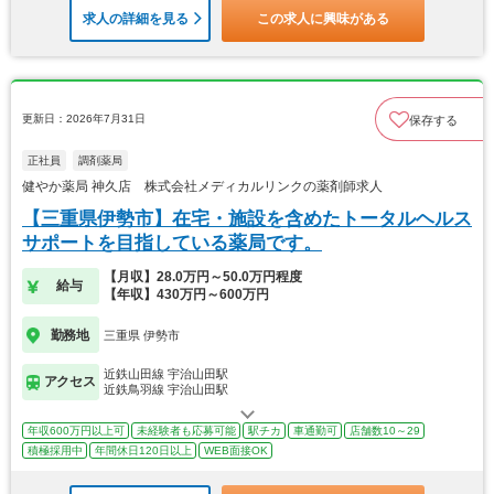
求人の詳細を見る
この求人に興味がある
更新日：2026年7月31日
保存する
正社員
調剤薬局
健やか薬局 神久店 株式会社メディカルリンクの薬剤師求人
【三重県伊勢市】在宅・施設を含めたトータルヘルス
サポートを目指している薬局です。
【月収】28.0万円～50.0万円程度
給与
【年収】430万円～600万円
勤務地
三重県 伊勢市
近鉄山田線 宇治山田駅
アクセス
近鉄鳥羽線 宇治山田駅
年収600万円以上可
未経験者も応募可能
駅チカ
車通勤可
店舗数10～29
積極採用中
年間休日120日以上
WEB面接OK