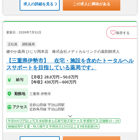
求人の詳細を見る
この求人に興味がある
更新日：2026年7月31日
保存する
正社員
調剤薬局
健やか薬局 ひじり岡本店 株式会社メディカルリンクの薬剤師求人
【三重県伊勢市】 在宅・施設を含めたトータルヘル
スサポートを目指している薬局です。
【月収】28.0万円～50.0万円
給与
【年収】430万円～600万円
勤務地
三重県 伊勢市
近鉄山田線 宇治山田駅
アクセス
近鉄鳥羽線 宇治山田駅
年収600万円以上可
未経験者も応募可能
駅チカ
車通勤可
店舗数10～29
積極採用中
夏～秋入職可
年間休日120日以上
WEB面接OK