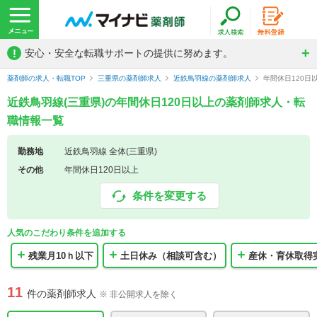
!
安心・安全な転職サポートの提供に努めます。
薬剤師の求人・転職TOP
三重県の薬剤師求人
近鉄鳥羽線の薬剤師求人
年間休日120日
近鉄鳥羽線(三重県)の年間休日120日以上の薬剤師求人・転
職情報一覧
勤務地
近鉄鳥羽線 全体(三重県)
その他
年間休日120日以上
条件を変更する
人気のこだわり条件を追加する
残業月10ｈ以下
土日休み（相談可含む）
産休・育休取得
11
件の薬剤師求人
※ 非公開求人を除く