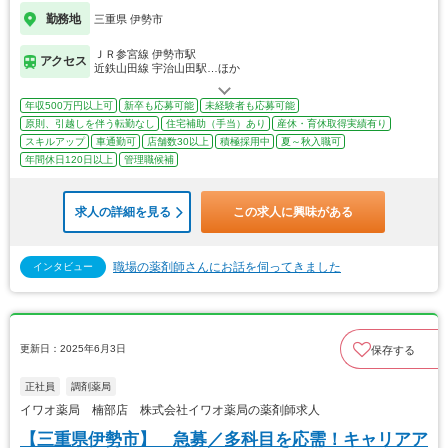
勤務地
三重県 伊勢市
ＪＲ参宮線 伊勢市駅
アクセス
近鉄山田線 宇治山田駅…ほか
年収500万円以上可
新卒も応募可能
未経験者も応募可能
原則、引越しを伴う転勤なし
住宅補助（手当）あり
産休・育休取得実績有り
スキルアップ
車通勤可
店舗数30以上
積極採用中
夏～秋入職可
年間休日120日以上
管理職候補
求人の詳細を見る
この求人に興味がある
職場の薬剤師さんにお話を伺ってきました
インタビュー
更新日：2025年6月3日
保存する
正社員
調剤薬局
イワオ薬局 楠部店 株式会社イワオ薬局の薬剤師求人
【三重県伊勢市】 急募／多科目を応需！キャリアア