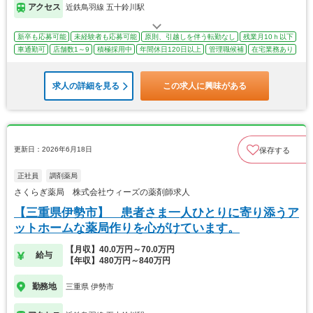
アクセス
近鉄鳥羽線 五十鈴川駅
新卒も応募可能
未経験者も応募可能
原則、引越しを伴う転勤なし
残業月10ｈ以下
車通勤可
店舗数1～9
積極採用中
年間休日120日以上
管理職候補
在宅業務あり
求人の詳細を見る
この求人に興味がある
更新日：2026年6月18日
保存する
正社員
調剤薬局
さくらぎ薬局 株式会社ウィーズの薬剤師求人
【三重県伊勢市】 患者さま一人ひとりに寄り添うア
ットホームな薬局作りを心がけています。
【月収】40.0万円～70.0万円
給与
【年収】480万円～840万円
勤務地
三重県 伊勢市