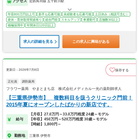
アクセス
近鉄鳥羽線 五十鈴川駅
年収800万円以上可
新卒も応募可能
未経験者も応募可能
土日休み（相談可含む）
産休・育休取得実績有り
総合門前
スキルアップ
車通勤可
店舗数30以上
積極採用中
年間休日120日以上
求人の詳細を見る
この求人に興味がある
更新日：2026年7月8日
保存する
正社員
調剤薬局
フラワー薬局 やまとまち店 株式会社メディカル一光の薬剤師求人
【三重県伊勢市】 複数科目を扱うクリニック門前！
2015年夏にオープンしたばかりの新店です。
【月収】27.0万円～33.0万円程度 24歳～モデル
給与
【年収】450万円～520万円程度 30歳～モデル
【時給】1,800円～
勤務地
三重県 伊勢市