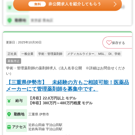
更新日：2025年10月30日
保存する
正社員
一般企業
学術・管理薬剤師
メディカルライター、 MSL、 DI、学術
募集停止
学術・管理薬剤師の薬剤師求人（法人名非公開 ※詳細はお問合せくださ
い）
【三重県伊勢市】 未経験の方もご相談可能！医薬品
メーカーにて管理薬剤師を募集中です。
【月収】22.0万円以上 モデル
給与
【年収】380万円～480万円程度 モデル
勤務地
三重県 伊勢市
近鉄山田線 宇治山田駅
アクセス
近鉄鳥羽線 宇治山田駅