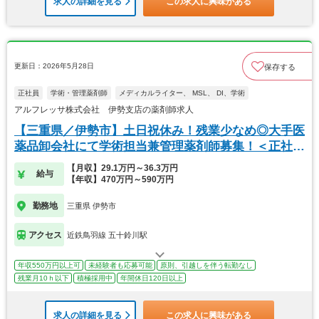
求人の詳細を見る
この求人に興味がある
更新日：2026年5月28日
保存する
正社員
学術・管理薬剤師
メディカルライター、 MSL、 DI、学術
アルフレッサ株式会社 伊勢支店の薬剤師求人
【三重県／伊勢市】土日祝休み！残業少なめ◎大手医
薬品卸会社にて学術担当兼管理薬剤師募集！＜正社員
＞
【月収】29.1万円～36.3万円
給与
【年収】470万円～590万円
勤務地
三重県 伊勢市
アクセス
近鉄鳥羽線 五十鈴川駅
年収550万円以上可
未経験者も応募可能
原則、引越しを伴う転勤なし
残業月10ｈ以下
積極採用中
年間休日120日以上
求人の詳細を見る
この求人に興味がある