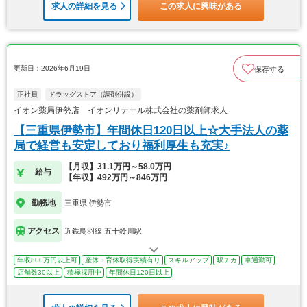
求人の詳細を見る
この求人に興味がある
更新日：2026年6月19日
保存する
正社員
ドラッグストア（調剤併設）
イオン薬局伊勢店 イオンリテール株式会社の薬剤師求人
【三重県伊勢市】年間休日120日以上☆大手法人の薬
局で経営も安定しており福利厚生も充実♪
【月収】31.1万円～58.0万円
給与
【年収】492万円～846万円
勤務地
三重県 伊勢市
アクセス
近鉄鳥羽線 五十鈴川駅
年収800万円以上可
産休・育休取得実績有り
スキルアップ
駅チカ
車通勤可
店舗数30以上
積極採用中
年間休日120日以上