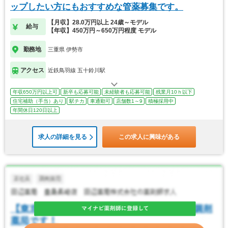
ップしたい方にもおすすめな管薬募集です。
【月収】28.0万円以上 24歳～モデル
給与
【年収】450万円～650万円程度 モデル
勤務地
三重県 伊勢市
アクセス
近鉄鳥羽線 五十鈴川駅
年収650万円以上可
新卒も応募可能
未経験者も応募可能
残業月10ｈ以下
住宅補助（手当）あり
駅チカ
車通勤可
店舗数1～9
積極採用中
年間休日120日以上
求人の詳細を見る
この求人に興味がある