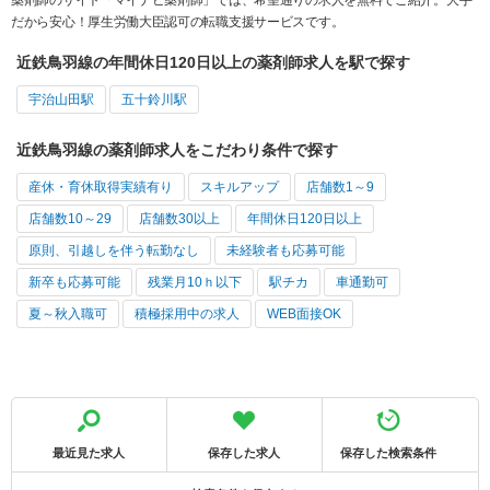
だから安心！厚生労働大臣認可の転職支援サービスです。
近鉄鳥羽線の年間休日120日以上の薬剤師求人を駅で探す
宇治山田駅
五十鈴川駅
近鉄鳥羽線の薬剤師求人をこだわり条件で探す
産休・育休取得実績有り
スキルアップ
店舗数1～9
店舗数10～29
店舗数30以上
年間休日120日以上
原則、引越しを伴う転勤なし
未経験者も応募可能
新卒も応募可能
残業月10ｈ以下
駅チカ
車通勤可
夏～秋入職可
積極採用中の求人
WEB面接OK
最近見た求人
保存した求人
保存した検索条件