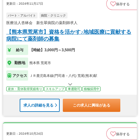
更新日：2024年11月17日
保存する
パート・アルバイト
病院・クリニック
医療法人杏林会 新生翠病院の薬剤師求人
【熊本県荒尾市】資格を活かす♪地域医療に貢献する
病院にて薬剤師の募集
給与
【時給】3,000円～3,500円
勤務地
熊本県 荒尾市
アクセス
ＪＲ鹿児島本線(門司港－八代) 荒尾(熊本)駅
産休・育休取得実績有り
スキルアップ
車通勤可
積極採用中
求人の詳細を見る
この求人に興味がある
更新日：2024年10月24日
保存する