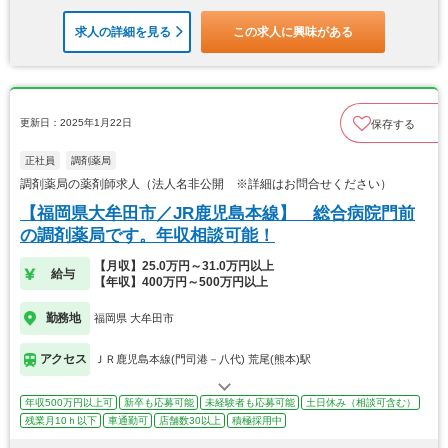
求人の詳細を見る
この求人に興味がある
更新日：2025年1月22日
保存する
正社員
調剤薬局
調剤薬局の薬剤師求人（法人名非公開 ※詳細はお問合せください）
【福岡県大牟田市／JR鹿児島本線】 総合病院門前
の調剤薬局です。年収相談可能！
【月収】25.0万円～31.0万円以上
給与
【年収】400万円～500万円以上
勤務地
福岡県 大牟田市
アクセス
ＪＲ鹿児島本線(門司港－八代) 荒尾(熊本)駅
年収500万円以上可
新卒も応募可能
未経験者も応募可能
土日休み（相談可含む）
残業月10ｈ以下
車通勤可
店舗数30以上
積極採用中