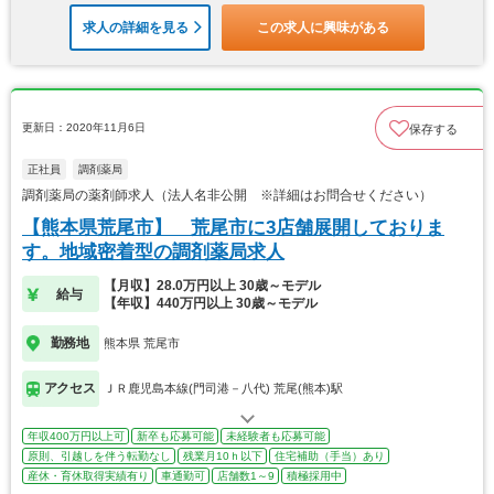
求人の詳細を見る
この求人に興味がある
更新日：2020年11月6日
保存する
正社員
調剤薬局
調剤薬局の薬剤師求人（法人名非公開 ※詳細はお問合せください）
【熊本県荒尾市】 荒尾市に3店舗展開しておりま
す。地域密着型の調剤薬局求人
【月収】28.0万円以上 30歳～モデル
給与
【年収】440万円以上 30歳～モデル
勤務地
熊本県 荒尾市
アクセス
ＪＲ鹿児島本線(門司港－八代) 荒尾(熊本)駅
年収400万円以上可
新卒も応募可能
未経験者も応募可能
原則、引越しを伴う転勤なし
残業月10ｈ以下
住宅補助（手当）あり
産休・育休取得実績有り
車通勤可
店舗数1～9
積極採用中