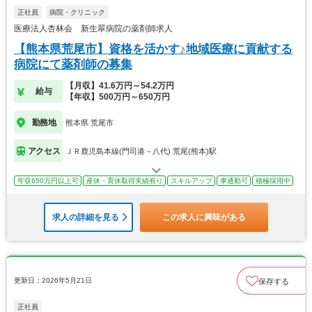
正社員
病院・クリニック
医療法人杏林会 新生翠病院の薬剤師求人
【熊本県荒尾市】資格を活かす♪地域医療に貢献する
病院にて薬剤師の募集
【月収】41.6万円～54.2万円
給与
【年収】500万円～650万円
勤務地
熊本県 荒尾市
アクセス
ＪＲ鹿児島本線(門司港－八代) 荒尾(熊本)駅
年収650万円以上可
産休・育休取得実績有り
スキルアップ
車通勤可
積極採用中
求人の詳細を見る
この求人に興味がある
更新日：2026年5月21日
保存する
正社員