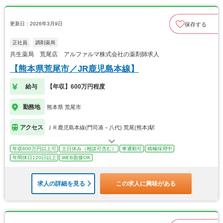
更新日：2026年3月9日
保存する
正社員
調剤薬局
共生薬局 荒尾店 アルファルマ株式会社の薬剤師求人
【熊本県荒尾市／JR鹿児島本線】
給与
【年収】600万円程度
勤務地
熊本県 荒尾市
アクセス
ＪＲ鹿児島本線(門司港－八代) 荒尾(熊本)駅
年収600万円以上可
土日休み（相談可含む）
車通勤可
積極採用中
年間休日120日以上
WEB面接OK
求人の詳細を見る
この求人に興味がある