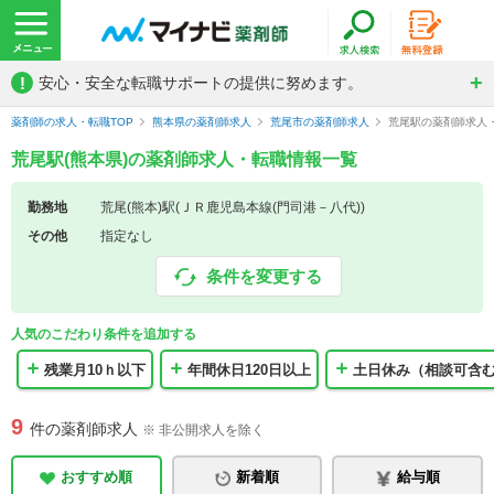
!
安心・安全な転職サポートの提供に努めます。
薬剤師の求人・転職TOP
熊本県の薬剤師求人
荒尾市の薬剤師求人
荒尾駅の薬剤師求人
荒尾駅(熊本県)の薬剤師求人・転職情報一覧
勤務地
荒尾(熊本)駅(ＪＲ鹿児島本線(門司港－八代))
その他
指定なし
条件を変更する
人気のこだわり条件を追加する
残業月10ｈ以下
年間休日120日以上
土日休み（相談可含
9
件の薬剤師求人
※ 非公開求人を除く
おすすめ順
新着順
給与順