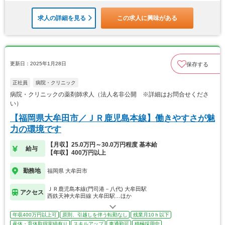
求人の詳細を見る
この求人に興味がある
更新日：2025年1月28日
保存する
正社員
病院・クリニック
病院・クリニックの薬剤師求人（法人名非公開 ※詳細はお問合せくださ
い）
【福岡県大牟田市／ＪＲ鹿児島本線】働きやすさが魅
力の環境です
【月収】25.0万円～30.0万円程度 基本給
給与
【年収】400万円以上
勤務地
福岡県 大牟田市
ＪＲ鹿児島本線(門司港－八代) 大牟田駅
アクセス
西鉄天神大牟田線 大牟田駅…ほか
年収400万円以上可
原則、引越しを伴う転勤なし
残業月10ｈ以下
産休・育休取得実績有り
スキルアップ
車通勤可
積極採用中