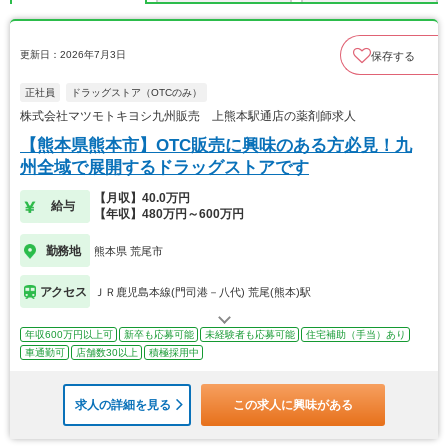
更新日：2026年7月3日
保存する
正社員
ドラッグストア（OTCのみ）
株式会社マツモトキヨシ九州販売 上熊本駅通店の薬剤師求人
【熊本県熊本市】OTC販売に興味のある方必見！九
州全域で展開するドラッグストアです
【月収】40.0万円
給与
【年収】480万円～600万円
勤務地
熊本県 荒尾市
アクセス
ＪＲ鹿児島本線(門司港－八代) 荒尾(熊本)駅
年収600万円以上可
新卒も応募可能
未経験者も応募可能
住宅補助（手当）あり
車通勤可
店舗数30以上
積極採用中
求人の詳細を見る
この求人に興味がある