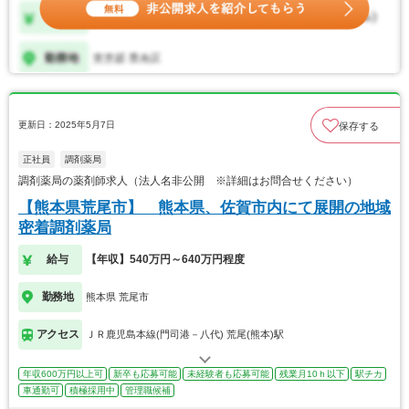
更新日：2025年5月7日
保存する
正社員
調剤薬局
調剤薬局の薬剤師求人（法人名非公開 ※詳細はお問合せください）
【熊本県荒尾市】 熊本県、佐賀市内にて展開の地域
密着調剤薬局
給与
【年収】540万円～640万円程度
勤務地
熊本県 荒尾市
アクセス
ＪＲ鹿児島本線(門司港－八代) 荒尾(熊本)駅
年収600万円以上可
新卒も応募可能
未経験者も応募可能
残業月10ｈ以下
駅チカ
車通勤可
積極採用中
管理職候補