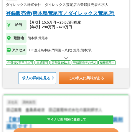
ダイレックス株式会社 ダイレックス荒尾店の登録販売者の求人
登録販売者(熊本県荒尾市／ダイレックス荒尾店)
【月収】15.5万円～25.0万円程度
給与
【年収】290万円～470万円
勤務地
熊本県 荒尾市
アクセス
ＪＲ鹿児島本線(門司港－八代) 荒尾(熊本)駅
年収450万円以上可
車通勤可
店舗数30以上
登録販売者の求人
積極採用中
求人の詳細を見る
この求人に興味がある