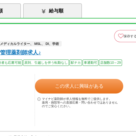
順
給与順
保存す
メディカルライター、 MSL、 DI、学術
管理薬剤師求人♪
験者も応募可能
原則、引越しを伴う転勤なし
駅チカ
車通勤可
店舗数10～29
この求人に興味がある
マイナビ薬剤師が求人情報を無料でご提供します。
薬局・病院等への直接応募・問い合わせではありません
のでご安心ください。