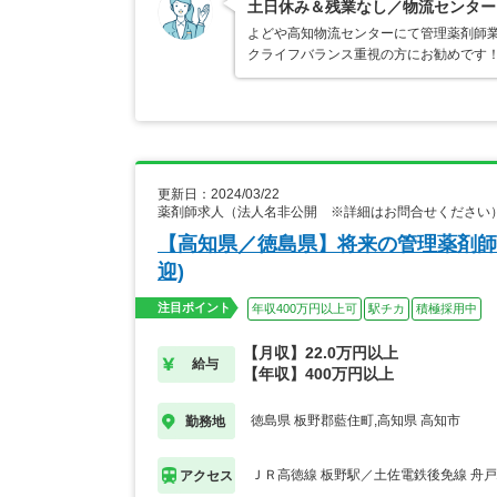
土日休み＆残業なし／物流センター
よどや高知物流センターにて管理薬剤師業
クライフバランス重視の方にお勧めです
更新日：2024/03/22
薬剤師求人（法人名非公開 ※詳細はお問合せください
【高知県／徳島県】将来の管理薬剤師
迎)
注目ポイント
年収400万円以上可
駅チカ
積極採用中
【月収】22.0万円以上
給与
【年収】400万円以上
徳島県 板野郡藍住町,高知県 高知市
勤務地
ＪＲ高徳線 板野駅／土佐電鉄後免線 舟
アクセス