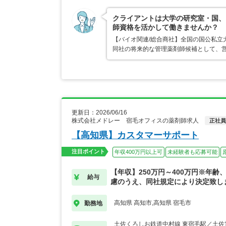
クライアントは大学の研究室・国、
師資格を活かして働きませんか？
【バイオ関連/総合商社】全国の国公私立
同社の将来的な管理薬剤師候補として、営
更新日：2026/06/16
株式会社メドレー 宿毛オフィスの薬剤師求人
正社員
【高知県】カスタマーサポート
注目ポイント
年収400万円以上可
未経験者も応募可能
【年収】250万円～400万円※年齢
給与
慮のうえ、同社規定により決定致し
高知県 高知市,高知県 宿毛市
勤務地
土佐くろしお鉄道中村線 東宿毛駅／土佐