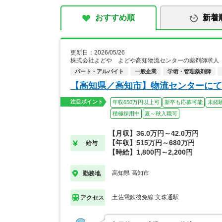
おすすめ順
新着
更新日：2026/05/26
株式会社よどや よどや高知物流センターの薬剤師求人
パート・アルバイト
一般企業
学術・管理薬剤師
【高知県／高知市】物流センターにて
注目ポイント
年収650万円以上可
新卒も応募可能
未経
積極採用中
夏～秋入職可
【月収】36.0万円～42.0万円
【年収】515万円～680万円
給与
【時給】1,800円～2,200円
高知県 高知市
勤務地
土佐電鉄後免線 文珠通駅
アクセス