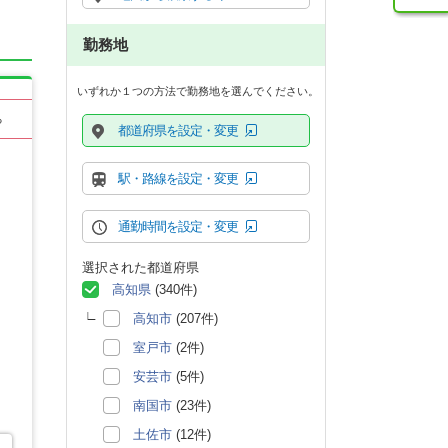
勤務地
いずれか１つの方法で勤務地を選んでください。
る
都道府県を設定・変更
駅・路線を設定・変更
通勤時間を設定・変更
選択された都道府県
高知県
(340件)
高知市
(207件)
室戸市
(2件)
安芸市
(5件)
南国市
(23件)
土佐市
(12件)