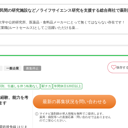
民間の研究施設など／ライフサイエンス研究を支援する総合商社で薬剤
大学や公的研究所、医薬品・食料品メーカーにとって無くてはならない存在です！
業職(ルートセールス)としてご活躍いただける薬…
保存す
一般企業
募集停止
原則、引越しを伴う転勤なし
駅チカ
年間休日120日以上
、経験、能力を考
最新の募集状況を問い合わせる
ます
マイナビ薬剤師が求人情報を無料でご提供します。
薬局・病院等への直接応募・問い合わせではありません
のでご安心ください。
電鉄後免線 はりま