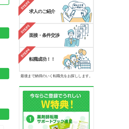
STEP2
。
求人のご紹介
STEP3
面接・条件交渉
STEP4
転職成功！！
最後まで納得のいく転職先をお探しします。