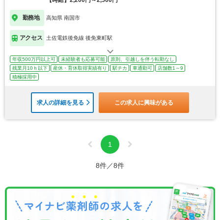
勤務地
高知県 南国市
アクセス
土佐電鉄後免線 後免東町駅
年収500万円以上可
未経験者も応募可能
原則、引越しを伴う転勤なし
残業月10ｈ以下
産休・育休取得実績有り
駅チカ
車通勤可
店舗数1～9
積極採用中
求人の詳細を見る
この求人に興味がある
1
8件／8件