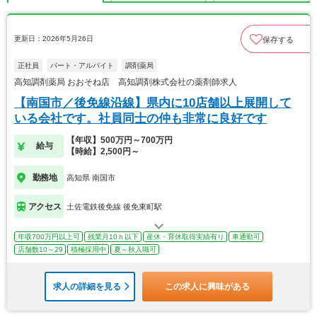
更新日：2026年5月26日
保存する
正社員
パート・アルバイト
調剤薬局
高知調剤薬局 おおそね店 高知調剤株式会社の薬剤師求人
【南国市／後免線沿線】県内に10店舗以上展開して
いる会社です。社員同士の仲も非常に良好です
【年収】500万円～700万円
給与
【時給】2,500円～
勤務地
高知県 南国市
アクセス
土佐電鉄後免線 後免東町駅
年収700万円以上可
残業月10ｈ以下
産休・育休取得実績有り
車通勤可
店舗数10～29
積極採用中
夏～秋入職可
求人の詳細を見る
この求人に興味がある