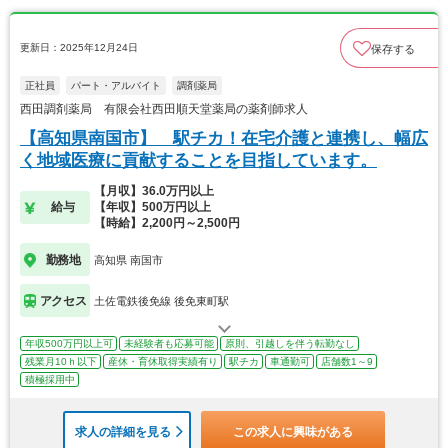
更新日：2025年12月24日
保存する
正社員
パート・アルバイト
調剤薬局
西田調剤薬局 有限会社西田順天堂薬局の薬剤師求人
【高知県南国市】 駅チカ！在宅介護と連携し、幅広
く地域医療に貢献することを目指しています。
【月収】36.0万円以上
給与
【年収】500万円以上
【時給】2,200円～2,500円
勤務地
高知県 南国市
アクセス
土佐電鉄後免線 後免東町駅
年収500万円以上可
未経験者も応募可能
原則、引越しを伴う転勤なし
残業月10ｈ以下
産休・育休取得実績有り
駅チカ
車通勤可
店舗数1～9
積極採用中
求人の詳細を見る
この求人に興味がある