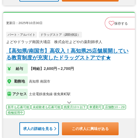
更新日：2025年10月30日
保存する
パート・アルバイト
ドラッグストア（調剤併設）
よどやドラッグ南国大埇店 株式会社よどやの薬剤師求人
【高知県/南国市】高収入！高知県25店舗展開してい
る教育制度が充実したドラッグストアです★
給与
【時給】2,600円～2,700円
勤務地
高知県 南国市
アクセス
土佐電鉄後免線 後免東町駅
新卒も応募可能
未経験者も応募可能
残業月10ｈ以下
車通勤可
店舗数10～29
積極採用中
求人の詳細を見る
この求人に興味がある