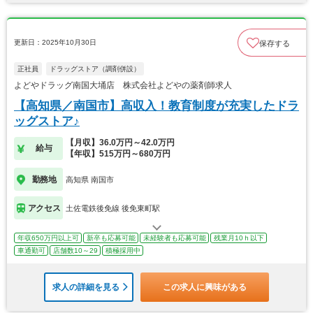
更新日：2025年10月30日
保存する
正社員
ドラッグストア（調剤併設）
よどやドラッグ南国大埇店 株式会社よどやの薬剤師求人
【高知県／南国市】高収入！教育制度が充実したドラ
ッグストア♪
【月収】36.0万円～42.0万円
給与
【年収】515万円～680万円
勤務地
高知県 南国市
アクセス
土佐電鉄後免線 後免東町駅
年収650万円以上可
新卒も応募可能
未経験者も応募可能
残業月10ｈ以下
車通勤可
店舗数10～29
積極採用中
求人の詳細を見る
この求人に興味がある