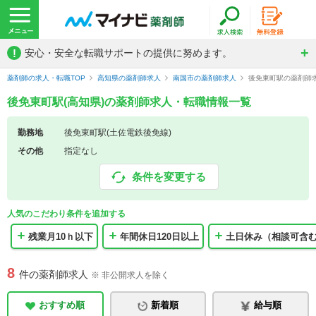
!
安心・安全な転職サポートの提供に努めます。
薬剤師の求人・転職TOP
高知県の薬剤師求人
南国市の薬剤師求人
後免東町駅の薬剤師
後免東町駅(高知県)の薬剤師求人・転職情報一覧
勤務地
後免東町駅(土佐電鉄後免線)
その他
指定なし
条件を変更する
人気のこだわり条件を追加する
残業月10ｈ以下
年間休日120日以上
土日休み（相談可含
8
件の薬剤師求人
※ 非公開求人を除く
おすすめ順
新着順
給与順