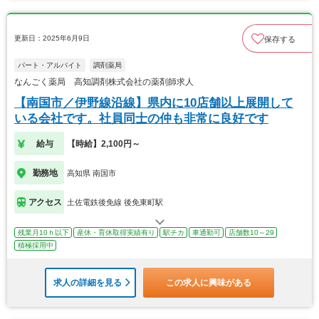
更新日：2025年6月9日
保存する
パート・アルバイト
調剤薬局
なんごく薬局 高知調剤株式会社の薬剤師求人
【南国市／伊野線沿線】県内に10店舗以上展開して
いる会社です。社員同士の仲も非常に良好です
給与
【時給】2,100円～
勤務地
高知県 南国市
アクセス
土佐電鉄後免線 後免東町駅
残業月10ｈ以下
産休・育休取得実績有り
駅チカ
車通勤可
店舗数10～29
積極採用中
求人の詳細を見る
この求人に興味がある