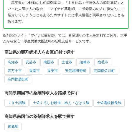
「高年収かつ転勤なしの調剤薬局」「土日休み＋平日休みの調剤薬局」と
いった人気求人の場合、「マイナビ薬剤師」に登録済みの方に優先的にご
紹介してしまうこともあるためサイトには求人情報が掲載されないことも
あります。
薬剤師のサイト「マイナビ薬剤師」では、希望通りの求人を無料でご紹介。大手
だから安心！厚生労働大臣認可の転職支援サービスです。
高知県の薬剤師求人を市区町村で探す
高知市
安芸市
南国市
土佐市
須崎市
宿毛市
四万十市
香南市
香美市
安芸郡田野町
高岡郡佐川町
高岡郡越知町
高知県南国市の薬剤師求人を路線で探す
ＪＲ土讃線
土佐くろしお鉄道ごめん・なはり線
土佐電鉄後免線
高知県南国市の薬剤師求人を駅で探す
後免駅