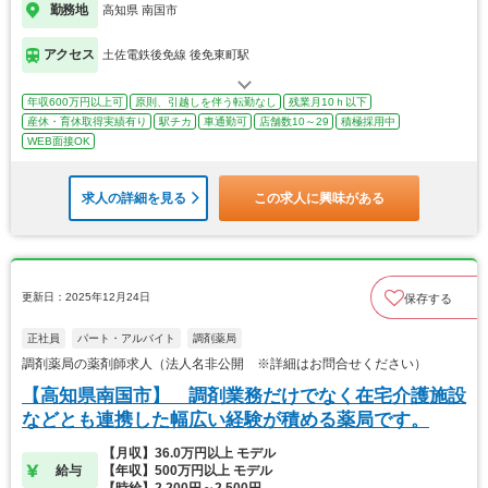
勤務地
高知県 南国市
アクセス
土佐電鉄後免線 後免東町駅
年収600万円以上可
原則、引越しを伴う転勤なし
残業月10ｈ以下
産休・育休取得実績有り
駅チカ
車通勤可
店舗数10～29
積極採用中
WEB面接OK
求人の詳細を見る
この求人に興味がある
更新日：2025年12月24日
保存する
正社員
パート・アルバイト
調剤薬局
調剤薬局の薬剤師求人（法人名非公開 ※詳細はお問合せください）
【高知県南国市】 調剤業務だけでなく在宅介護施設
などとも連携した幅広い経験が積める薬局です。
【月収】36.0万円以上 モデル
給与
【年収】500万円以上 モデル
【時給】2,200円～2,500円