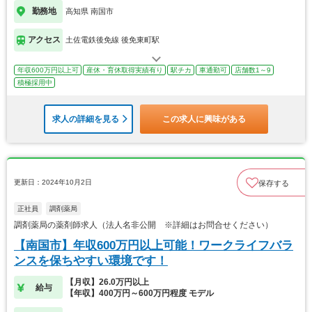
勤務地
高知県 南国市
アクセス
土佐電鉄後免線 後免東町駅
年収600万円以上可
産休・育休取得実績有り
駅チカ
車通勤可
店舗数1～9
積極採用中
求人の詳細を見る
この求人に興味がある
更新日：2024年10月2日
保存する
正社員
調剤薬局
調剤薬局の薬剤師求人（法人名非公開 ※詳細はお問合せください）
【南国市】年収600万円以上可能！ワークライフバラ
ンスを保ちやすい環境です！
【月収】26.0万円以上
給与
【年収】400万円～600万円程度 モデル