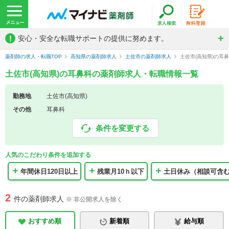
!
安心・安全な転職サポートの提供に努めます。
薬剤師の求人・転職TOP
高知県の薬剤師求人
土佐市の薬剤師求人
土佐市(高知県)の耳
土佐市(高知県)の耳鼻科の薬剤師求人・転職情報一覧
勤務地
土佐市(高知県)
その他
耳鼻科
条件を変更する
人気のこだわり条件を追加する
年間休日120日以上
残業月10ｈ以下
土日休み（相談可含
2
件の薬剤師求人
※ 非公開求人を除く
おすすめ順
新着順
給与順