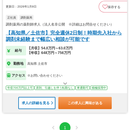
更新日：2026年1月9日
保存する
正社員
調剤薬局
調剤薬局の薬剤師求人（法人名非公開 ※詳細はお問合せください）
【高知県／土佐市】完全週休2日制！時期先入社から
調剤未経験まで幅広い相談が可能です
【月収】54.0万円～63.0万円
給与
【年収】648万円～756万円
勤務地
高知県 土佐市
アクセス
※お問い合わせください
年収700万円以上可
原則、引越しを伴う転勤なし
車通勤可
積極採用中
求人の詳細を見る
この求人に興味がある
1