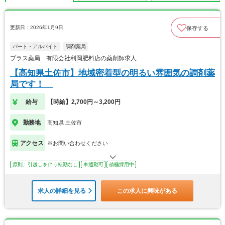
更新日：2026年1月9日
保存する
パート・アルバイト
調剤薬局
プラス薬局 有限会社利岡肥料店の薬剤師求人
【高知県土佐市】地域密着型の明るい雰囲気の調剤薬
局です！
給与
【時給】2,700円～3,200円
勤務地
高知県 土佐市
アクセス
※お問い合わせください
原則、引越しを伴う転勤なし
車通勤可
積極採用中
求人の詳細を見る
この求人に興味がある