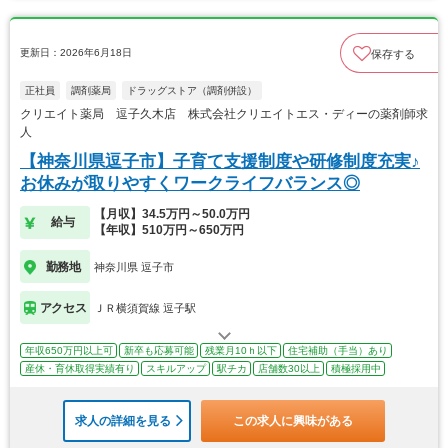
更新日：2026年6月18日
保存する
正社員
調剤薬局
ドラッグストア（調剤併設）
クリエイト薬局 逗子久木店 株式会社クリエイトエス・ディーの薬剤師求
人
【神奈川県逗子市】子育て支援制度や研修制度充実♪
お休みが取りやすくワークライフバランス◎
【月収】34.5万円～50.0万円
給与
【年収】510万円～650万円
勤務地
神奈川県 逗子市
アクセス
ＪＲ横須賀線 逗子駅
年収650万円以上可
新卒も応募可能
残業月10ｈ以下
住宅補助（手当）あり
産休・育休取得実績有り
スキルアップ
駅チカ
店舗数30以上
積極採用中
求人の詳細を見る
この求人に興味がある