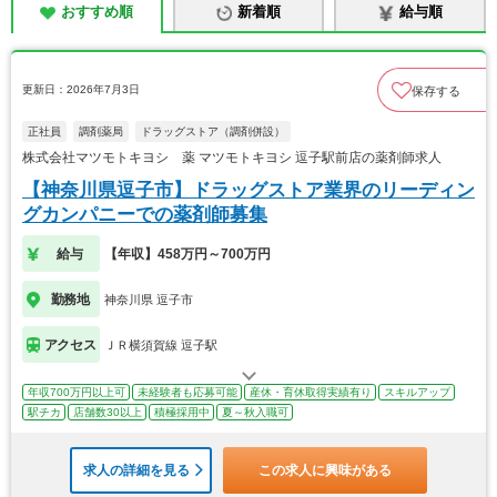
おすすめ順
新着順
給与順
更新日：2026年7月3日
保存する
正社員
調剤薬局
ドラッグストア（調剤併設）
株式会社マツモトキヨシ 薬 マツモトキヨシ 逗子駅前店の薬剤師求人
【神奈川県逗子市】ドラッグストア業界のリーディン
グカンパニーでの薬剤師募集
給与
【年収】458万円～700万円
勤務地
神奈川県 逗子市
アクセス
ＪＲ横須賀線 逗子駅
年収700万円以上可
未経験者も応募可能
産休・育休取得実績有り
スキルアップ
駅チカ
店舗数30以上
積極採用中
夏～秋入職可
求人の詳細を見る
この求人に興味がある