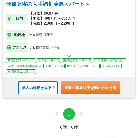
研修充実の大手調剤薬局＜パート＞
【月収】30.0万円
給与
【年収】400万円～650万円
【時給】2,000円～2,200円
勤務地
神奈川県 逗子市
アクセス
ＪＲ横須賀線 逗子駅
年収650万円以上可
新卒も応募可能
未経験者も応募可能
住宅補助（手当）あり
産休・育休取得実績有り
スキルアップ
駅チカ
店舗数30以上
夏～秋入職可
年間休日120日以上
求人の詳細を見る
最新の募集状況を問い合わせる
1
6件／6件