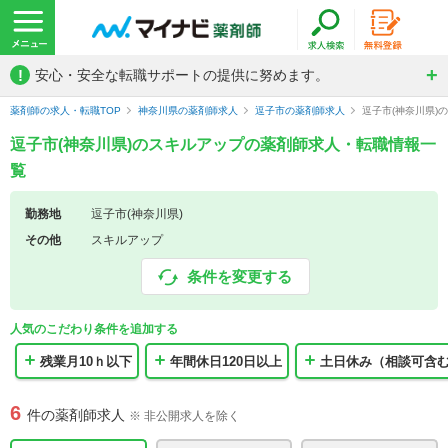
!
安心・安全な転職サポートの提供に努めます。
薬剤師の求人・転職TOP
神奈川県の薬剤師求人
逗子市の薬剤師求人
逗子市(神奈川県)
逗子市(神奈川県)のスキルアップの薬剤師求人・転職情報一
覧
勤務地
逗子市(神奈川県)
その他
スキルアップ
条件を変更する
人気のこだわり条件を追加する
残業月10ｈ以下
年間休日120日以上
土日休み（相談可含
6
件の薬剤師求人
※ 非公開求人を除く