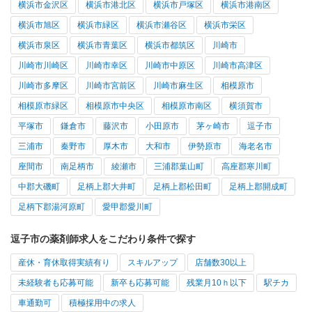
横浜市金沢区
横浜市港北区
横浜市戸塚区
横浜市港南区
横浜市旭区
横浜市緑区
横浜市瀬谷区
横浜市栄区
横浜市泉区
横浜市青葉区
横浜市都筑区
川崎市
川崎市川崎区
川崎市幸区
川崎市中原区
川崎市高津区
川崎市多摩区
川崎市宮前区
川崎市麻生区
相模原市
相模原市緑区
相模原市中央区
相模原市南区
横須賀市
平塚市
鎌倉市
藤沢市
小田原市
茅ヶ崎市
逗子市
三浦市
秦野市
厚木市
大和市
伊勢原市
海老名市
座間市
南足柄市
綾瀬市
三浦郡葉山町
高座郡寒川町
中郡大磯町
足柄上郡大井町
足柄上郡松田町
足柄上郡開成町
足柄下郡湯河原町
愛甲郡愛川町
逗子市の薬剤師求人をこだわり条件で探す
産休・育休取得実績有り
スキルアップ
店舗数30以上
未経験者も応募可能
新卒も応募可能
残業月10ｈ以下
駅チカ
車通勤可
積極採用中の求人