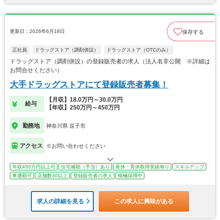
更新日：2026年6月18日
保存する
正社員
ドラッグストア（調剤併設）
ドラッグストア（OTCのみ）
ドラッグストア（調剤併設）の登録販売者の求人（法人名非公開 ※詳細は
お問合せください）
大手ドラッグストアにて登録販売者募集！
【月収】18.0万円～30.0万円
給与
【年収】250万円～450万円
勤務地
神奈川県 逗子市
アクセス
※お問い合わせください
年収450万円以上可
住宅補助（手当）あり
産休・育休取得実績有り
スキルアップ
車通勤可
店舗数30以上
登録販売者の求人
積極採用中
求人の詳細を見る
この求人に興味がある