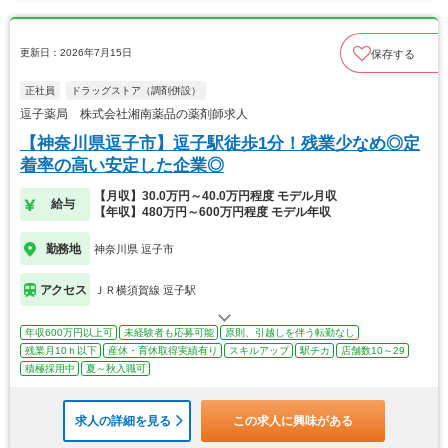
更新日：2026年7月15日
保存する
正社員
ドラッグストア（調剤併設）
逗子薬局 株式会社湘南薬品の薬剤師求人
【神奈川県逗子市】逗子駅徒歩1分！残業少なめ◎定
着率の高い安定した企業◎
【月収】30.0万円～40.0万円程度 モデル月収
給与
【年収】480万円～600万円程度 モデル年収
勤務地
神奈川県 逗子市
アクセス
ＪＲ横須賀線 逗子駅
年収600万円以上可
未経験者も応募可能
原則、引越しを伴う転勤なし
残業月10ｈ以下
産休・育休取得実績有り
スキルアップ
駅チカ
店舗数10～29
積極採用中
夏～秋入職可
求人の詳細を見る
この求人に興味がある