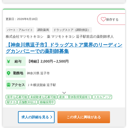
更新日：2026年6月18日
保存する
パート・アルバイト
調剤薬局
ドラッグストア（調剤併設）
株式会社マツモトキヨシ 薬 マツモトキヨシ 逗子駅前店の薬剤師求人
【神奈川県逗子市】ドラッグストア業界のリーディン
グカンパニーでの薬剤師募集
給与
【時給】2,000円～2,500円
勤務地
神奈川県 逗子市
アクセス
ＪＲ横須賀線 逗子駅
新卒も応募可能
未経験者も応募可能
産休・育休取得実績有り
スキルアップ
駅チカ
店舗数30以上
積極採用中
求人の詳細を見る
この求人に興味がある