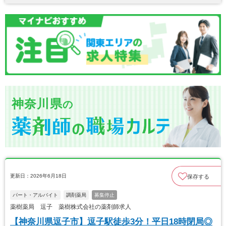
神奈川県
の
更新日：2026年6月18日
保存する
パート・アルバイト
調剤薬局
募集停止
薬樹薬局 逗子 薬樹株式会社の薬剤師求人
【神奈川県逗子市】逗子駅徒歩3分！平日18時閉局◎