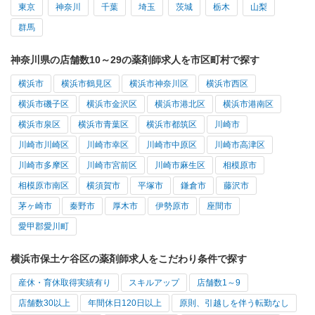
東京
神奈川
千葉
埼玉
茨城
栃木
山梨
群馬
神奈川県の店舗数10～29の薬剤師求人を市区町村で探す
横浜市
横浜市鶴見区
横浜市神奈川区
横浜市西区
横浜市磯子区
横浜市金沢区
横浜市港北区
横浜市港南区
横浜市泉区
横浜市青葉区
横浜市都筑区
川崎市
川崎市川崎区
川崎市幸区
川崎市中原区
川崎市高津区
川崎市多摩区
川崎市宮前区
川崎市麻生区
相模原市
相模原市南区
横須賀市
平塚市
鎌倉市
藤沢市
茅ヶ崎市
秦野市
厚木市
伊勢原市
座間市
愛甲郡愛川町
横浜市保土ケ谷区の薬剤師求人をこだわり条件で探す
産休・育休取得実績有り
スキルアップ
店舗数1～9
店舗数30以上
年間休日120日以上
原則、引越しを伴う転勤なし