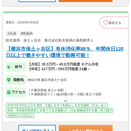
更新日：2026年5月26日
保存する
正社員
調剤薬局
鈴木薬局 保土ヶ谷店 株式会社鈴木薬局の薬剤師求人
【横浜市保土ヶ谷区】有休消化率88％、年間休日120
日以上で働きやすい環境で勤務可能！
【月収】30.3万円～40.0万円程度 モデル月収
給与
【年収】417万円～550万円程度 24歳～
勤務地
神奈川県 横浜市保土ケ谷区
ＪＲ横須賀線 保土ケ谷駅
アクセス
ＪＲ湘南新宿ライン線(武蔵小杉－大船) 保土ケ谷駅
年収550万円以上可
原則、引越しを伴う転勤なし
住宅補助（手当）あり
産休・育休取得実績有り
駅チカ
店舗数10～29
積極採用中
夏～秋入職可
年間休日120日以上