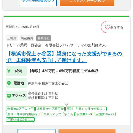
求人の詳細を見る
この求人に興味がある
更新日：2025年7月15日
保存する
正社員
調剤薬局
募集停止
ドリーム薬局 西谷店 有限会社フロムサーティの薬剤師求人
【横浜市保土ヶ谷区】親身になった支援ができるの
で、未経験者も安心して働けます。
給与
【年収】420万円～650万円程度 モデル年収
勤務地
神奈川県 横浜市保土ケ谷区
相模鉄道本線 西谷駅
アクセス
相鉄新横浜線 西谷駅
年収650万円以上可
未経験者も応募可能
原則、引越しを伴う転勤なし
産休・育休取得実績有り
スキルアップ
駅チカ
店舗数1～9
店舗数10～29
年間休日120日以上