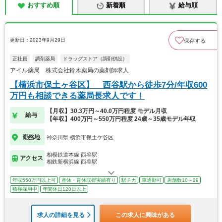
おすすめ順
新着順
給与順
更新日：2023年9月29日
保存する
正社員
調剤薬局
ドラッグストア（調剤併設）
アイル薬局 株式会社鈴木薬局の薬剤師求人
【横浜市保土ヶ谷区】 西谷駅から徒歩7分/年収600
万円も相談できる薬局長求人です！
【月収】30.3万円～40.0万円程度 モデル月収
給与
【年収】400万円～550万円程度 24歳～35歳モデル年収
勤務地
神奈川県 横浜市保土ケ谷区
相模鉄道本線 西谷駅
アクセス
相鉄新横浜線 西谷駅
年収550万円以上可
産休・育休取得実績有り
駅チカ
車通勤可
店舗数10～29
積極採用中
年間休日120日以上
求人の詳細を見る
この求人に興味がある