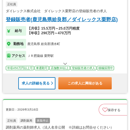
正社員
ダイレックス株式会社 ダイレックス栗野店の登録販売者の求人
登録販売者(鹿児島県姶良郡／ダイレックス栗野店)
【月収】15.5万円～25.0万円程度
給与
【年収】290万円～470万円
勤務地
鹿児島県 姶良郡湧水町
アクセス
ＪＲ肥薩線 栗野駅
年収450万円以上可
車通勤可
店舗数30以上
登録販売者の求人
積極採用中
求人の詳細を見る
この求人に興味がある
更新日：2026年3月16日
保存する
正社員
調剤薬局
募集停止
調剤薬局の薬剤師求人（法人名非公開 ※詳細はお問合せください）