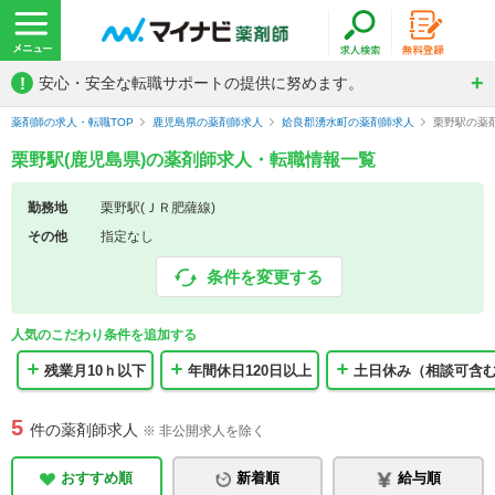
!
安心・安全な転職サポートの提供に努めます。
薬剤師の求人・転職TOP
鹿児島県の薬剤師求人
姶良郡湧水町の薬剤師求人
栗野駅の薬
栗野駅(鹿児島県)の薬剤師求人・転職情報一覧
勤務地
栗野駅(ＪＲ肥薩線)
その他
指定なし
条件を変更する
人気のこだわり条件を追加する
残業月10ｈ以下
年間休日120日以上
土日休み（相談可含
5
件の薬剤師求人
※ 非公開求人を除く
おすすめ順
新着順
給与順