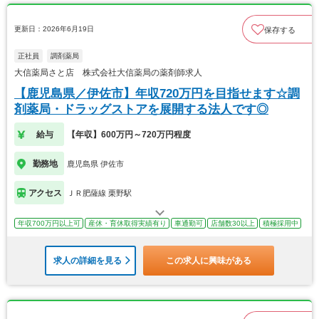
更新日：2026年6月19日
保存する
正社員
調剤薬局
大信薬局さと店 株式会社大信薬局の薬剤師求人
【鹿児島県／伊佐市】年収720万円を目指せます☆調
剤薬局・ドラッグストアを展開する法人です◎
給与
【年収】600万円～720万円程度
勤務地
鹿児島県 伊佐市
アクセス
ＪＲ肥薩線 栗野駅
年収700万円以上可
産休・育休取得実績有り
車通勤可
店舗数30以上
積極採用中
求人の詳細を見る
この求人に興味がある