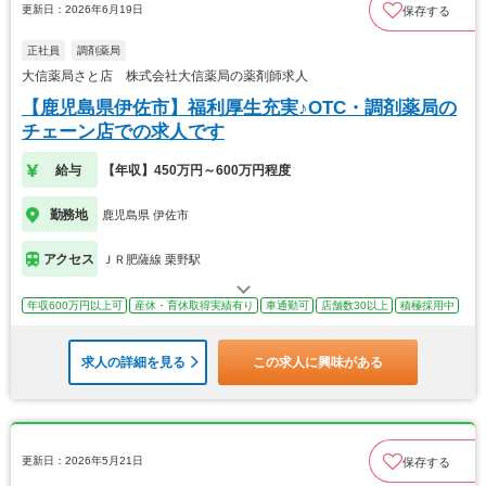
更新日：2026年6月19日
保存する
正社員
調剤薬局
大信薬局さと店 株式会社大信薬局の薬剤師求人
【鹿児島県伊佐市】福利厚生充実♪OTC・調剤薬局の
チェーン店での求人です
給与
【年収】450万円～600万円程度
勤務地
鹿児島県 伊佐市
アクセス
ＪＲ肥薩線 栗野駅
年収600万円以上可
産休・育休取得実績有り
車通勤可
店舗数30以上
積極採用中
求人の詳細を見る
この求人に興味がある
更新日：2026年5月21日
保存する