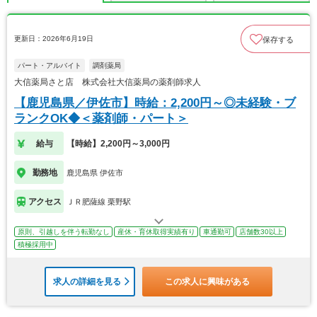
更新日：2026年6月19日
保存する
パート・アルバイト
調剤薬局
大信薬局さと店 株式会社大信薬局の薬剤師求人
【鹿児島県／伊佐市】時給：2,200円～◎未経験・ブ
ランクOK◆＜薬剤師・パート＞
給与
【時給】2,200円～3,000円
勤務地
鹿児島県 伊佐市
アクセス
ＪＲ肥薩線 栗野駅
原則、引越しを伴う転勤なし
産休・育休取得実績有り
車通勤可
店舗数30以上
積極採用中
求人の詳細を見る
この求人に興味がある