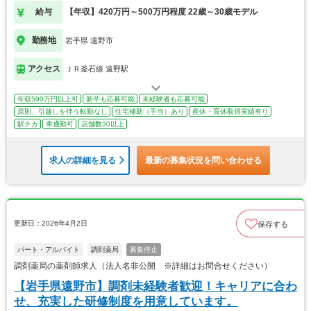
給与
【年収】420万円～500万円程度 22歳～30歳モデル
勤務地
岩手県 遠野市
アクセス
ＪＲ釜石線 遠野駅
年収500万円以上可
新卒も応募可能
未経験者も応募可能
原則、引越しを伴う転勤なし
住宅補助（手当）あり
産休・育休取得実績有り
駅チカ
車通勤可
店舗数30以上
求人の詳細を見る
最新の募集状況を問い合わせる
更新日：2026年4月2日
保存する
パート・アルバイト
調剤薬局
募集停止
調剤薬局の薬剤師求人（法人名非公開 ※詳細はお問合せください）
【岩手県遠野市】調剤未経験者歓迎！キャリアに合わ
せ、充実した研修制度を用意しています。