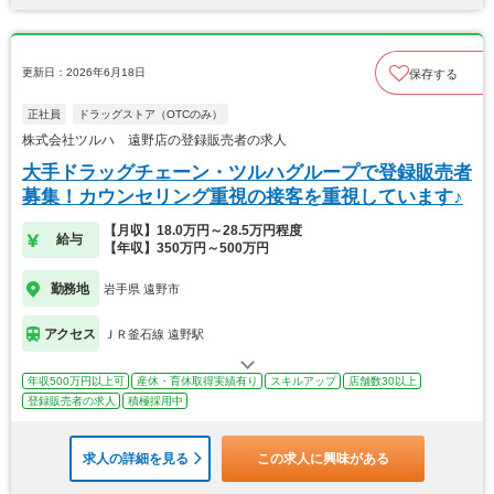
更新日：2026年6月18日
保存する
正社員
ドラッグストア（OTCのみ）
株式会社ツルハ 遠野店の登録販売者の求人
大手ドラッグチェーン・ツルハグループで登録販売者
募集！カウンセリング重視の接客を重視しています♪
【月収】18.0万円～28.5万円程度
給与
【年収】350万円～500万円
勤務地
岩手県 遠野市
アクセス
ＪＲ釜石線 遠野駅
年収500万円以上可
産休・育休取得実績有り
スキルアップ
店舗数30以上
登録販売者の求人
積極採用中
求人の詳細を見る
この求人に興味がある