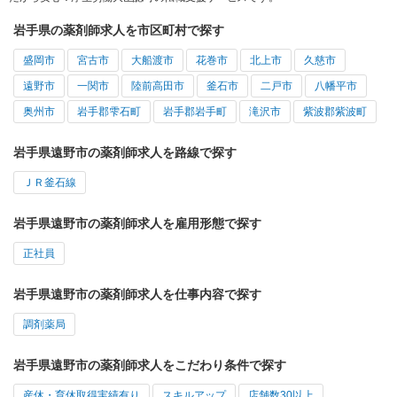
岩手県の薬剤師求人を市区町村で探す
盛岡市
宮古市
大船渡市
花巻市
北上市
久慈市
遠野市
一関市
陸前高田市
釜石市
二戸市
八幡平市
奥州市
岩手郡雫石町
岩手郡岩手町
滝沢市
紫波郡紫波町
岩手県遠野市の薬剤師求人を路線で探す
ＪＲ釜石線
岩手県遠野市の薬剤師求人を雇用形態で探す
正社員
岩手県遠野市の薬剤師求人を仕事内容で探す
調剤薬局
岩手県遠野市の薬剤師求人をこだわり条件で探す
産休・育休取得実績有り
スキルアップ
店舗数30以上