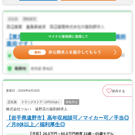
更新日：2026年6月18日
保存する
正社員
ドラッグストア（OTCのみ）
募集停止
株式会社ツルハ 遠野店の薬剤師求人
【岩手県遠野市】高年収相談可／マイカー可／手当◎
／月8休以上／福利厚生◎
【月収】28.0万円～60.0万円程度 24歳～45歳モデル