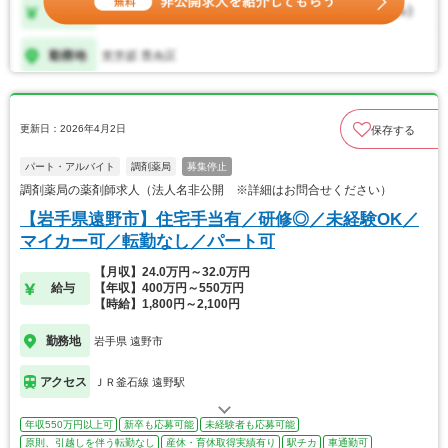
更新日：2026年4月2日
保存する
パート・アルバイト
調剤薬局
募集停止
調剤薬局の薬剤師求人（法人名非公開 ※詳細はお問合せください）
【岩手県遠野市】住宅手当有／研修◎／未経験OK／
マイカー可／転勤なし／パート可
【月収】24.0万円～32.0万円
給与
【年収】400万円～550万円
【時給】1,800円～2,100円
勤務地
岩手県 遠野市
アクセス
ＪＲ釜石線 遠野駅
年収550万円以上可
新卒も応募可能
未経験者も応募可能
原則、引越しを伴う転勤なし
産休・育休取得実績有り
駅チカ
車通勤可