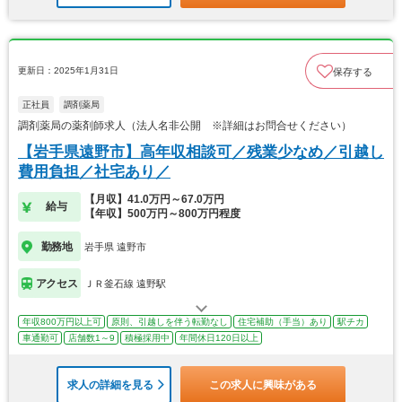
更新日：2025年1月31日
保存する
正社員
調剤薬局
調剤薬局の薬剤師求人（法人名非公開 ※詳細はお問合せください）
【岩手県遠野市】高年収相談可／残業少なめ／引越し
費用負担／社宅あり／
【月収】41.0万円～67.0万円
給与
【年収】500万円～800万円程度
勤務地
岩手県 遠野市
アクセス
ＪＲ釜石線 遠野駅
年収800万円以上可
原則、引越しを伴う転勤なし
住宅補助（手当）あり
駅チカ
車通勤可
店舗数1～9
積極採用中
年間休日120日以上
求人の詳細を見る
この求人に興味がある