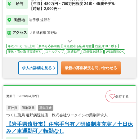
給与
【年収】480万円～700万円程度 24歳～45歳モデル
【時給】2,000円～
勤務地
岩手県 遠野市
アクセス
ＪＲ釜石線 遠野駅
年収700万円以上可
新卒も応募可能
未経験者も応募可能
残業月10ｈ以下
産休・育休取得実績有り
スキルアップ
車通勤可
店舗数30以上
WEB面接OK
求人の詳細を見る
最新の募集状況を問い合わせる
更新日：2026年4月2日
保存する
正社員
調剤薬局
募集停止
つくし薬局 遠野病院前店 株式会社ワークインの薬剤師求人
【岩手県遠野市】住宅手当有／研修制度充実／土日休
み／車通勤可／転勤なし