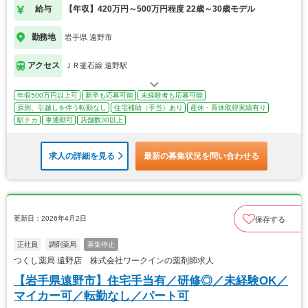
給与
【年収】420万円～500万円程度 22歳～30歳モデル
勤務地
岩手県 遠野市
アクセス
ＪＲ釜石線 遠野駅
年収500万円以上可
新卒も応募可能
未経験者も応募可能
原則、引越しを伴う転勤なし
住宅補助（手当）あり
産休・育休取得実績有り
駅チカ
車通勤可
店舗数30以上
求人の詳細を見る
最新の募集状況を問い合わせる
更新日：2026年4月2日
保存する
正社員
調剤薬局
募集停止
つくし薬局 遠野店 株式会社ワークインの薬剤師求人
【岩手県遠野市】住宅手当有／研修◎／未経験OK／
マイカー可／転勤なし／パート可