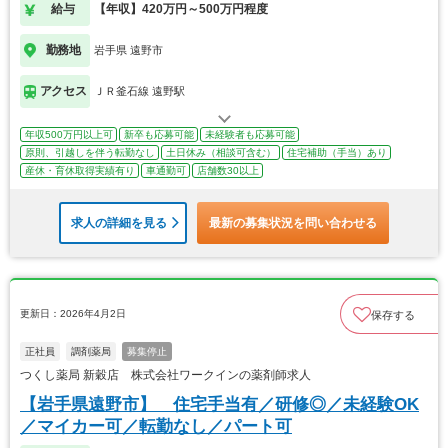
給与
【年収】420万円～500万円程度
勤務地
岩手県 遠野市
アクセス
ＪＲ釜石線 遠野駅
年収500万円以上可
新卒も応募可能
未経験者も応募可能
原則、引越しを伴う転勤なし
土日休み（相談可含む）
住宅補助（手当）あり
産休・育休取得実績有り
車通勤可
店舗数30以上
求人の詳細を見る
最新の募集状況を問い合わせる
更新日：2026年4月2日
保存する
正社員
調剤薬局
募集停止
つくし薬局 新穀店 株式会社ワークインの薬剤師求人
【岩手県遠野市】 住宅手当有／研修◎／未経験OK
／マイカー可／転勤なし／パート可