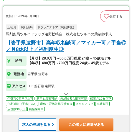
更新日：2026年6月18日
保存する
正社員
調剤薬局
ドラッグストア（調剤併設）
調剤薬局ツルハドラッグ遠野松崎店 株式会社ツルハの薬剤師求人
【岩手県遠野市】高年収相談可／マイカー可／手当◎
／月8休以上／福利厚生◎
【月収】28.0万円～60.0万円程度 24歳～45歳モデル
給与
【年収】480万円～700万円程度 24歳～45歳モデル
勤務地
岩手県 遠野市
アクセス
ＪＲ釜石線 遠野駅
年収700万円以上可
新卒も応募可能
未経験者も応募可能
残業月10ｈ以下
住宅補助（手当）あり
産休・育休取得実績有り
スキルアップ
車通勤可
店舗数30以上
積極採用中
求人の詳細を見る
この求人に興味がある