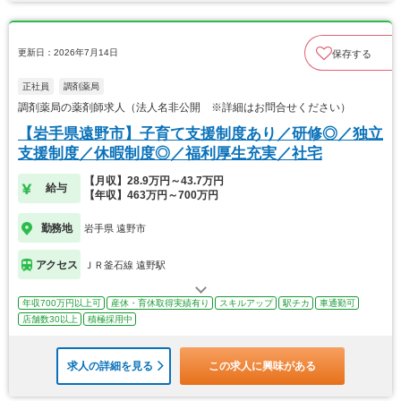
更新日：2026年7月14日
保存する
正社員
調剤薬局
調剤薬局の薬剤師求人（法人名非公開 ※詳細はお問合せください）
【岩手県遠野市】子育て支援制度あり／研修◎／独立
支援制度／休暇制度◎／福利厚生充実／社宅
【月収】28.9万円～43.7万円
給与
【年収】463万円～700万円
勤務地
岩手県 遠野市
アクセス
ＪＲ釜石線 遠野駅
年収700万円以上可
産休・育休取得実績有り
スキルアップ
駅チカ
車通勤可
店舗数30以上
積極採用中
求人の詳細を見る
この求人に興味がある