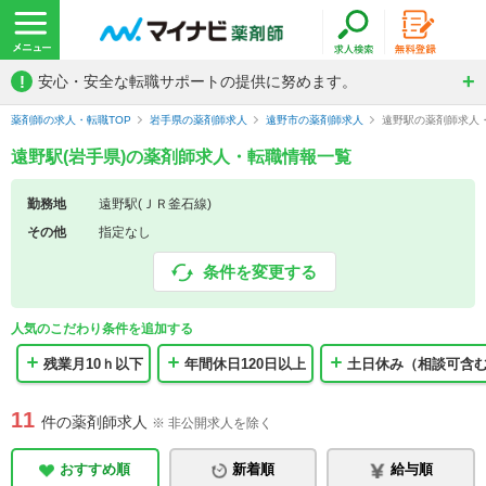
!
安心・安全な転職サポートの提供に努めます。
薬剤師の求人・転職TOP
岩手県の薬剤師求人
遠野市の薬剤師求人
遠野駅の薬剤師求人
遠野駅(岩手県)の薬剤師求人・転職情報一覧
勤務地
遠野駅(ＪＲ釜石線)
その他
指定なし
条件を変更する
人気のこだわり条件を追加する
残業月10ｈ以下
年間休日120日以上
土日休み（相談可含
11
件の薬剤師求人
※ 非公開求人を除く
おすすめ順
新着順
給与順