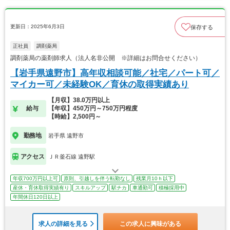
更新日：2025年6月3日
保存する
正社員
調剤薬局
調剤薬局の薬剤師求人（法人名非公開 ※詳細はお問合せください）
【岩手県遠野市】高年収相談可能／社宅／パート可／
マイカー可／未経験OK／育休の取得実績あり
【月収】38.0万円以上
給与
【年収】450万円～750万円程度
【時給】2,500円～
勤務地
岩手県 遠野市
アクセス
ＪＲ釜石線 遠野駅
年収700万円以上可
原則、引越しを伴う転勤なし
残業月10ｈ以下
産休・育休取得実績有り
スキルアップ
駅チカ
車通勤可
積極採用中
年間休日120日以上
求人の詳細を見る
この求人に興味がある