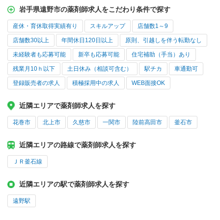
岩手県遠野市の薬剤師求人をこだわり条件で探す
産休・育休取得実績有り
スキルアップ
店舗数1～9
店舗数30以上
年間休日120日以上
原則、引越しを伴う転勤なし
未経験者も応募可能
新卒も応募可能
住宅補助（手当）あり
残業月10ｈ以下
土日休み（相談可含む）
駅チカ
車通勤可
登録販売者の求人
積極採用中の求人
WEB面接OK
近隣エリアで薬剤師求人を探す
花巻市
北上市
久慈市
一関市
陸前高田市
釜石市
近隣エリアの路線で薬剤師求人を探す
ＪＲ釜石線
近隣エリアの駅で薬剤師求人を探す
遠野駅