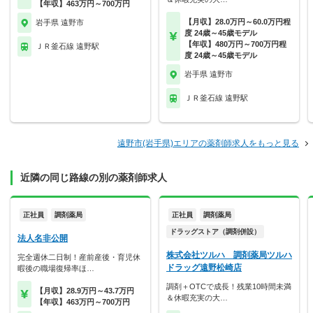
【年収】463万円～700万円
【月収】28.0万円～60.0万円程
岩手県 遠野市
度 24歳～45歳モデル
【年収】480万円～700万円程
ＪＲ釜石線 遠野駅
度 24歳～45歳モデル
岩手県 遠野市
ＪＲ釜石線 遠野駅
遠野市(岩手県)エリアの薬剤師求人をもっと見る
近隣の同じ路線の別の薬剤師求人
正社員
調剤薬局
正社員
調剤薬局
ドラッグストア（調剤併設）
法人名非公開
株式会社ツルハ 調剤薬局ツルハ
完全週休二日制！産前産後・育児休
ドラッグ遠野松崎店
暇後の職場復帰率ほ…
調剤＋OTCで成長！残業10時間未満
【月収】28.9万円～43.7万円
＆休暇充実の大…
【年収】463万円～700万円