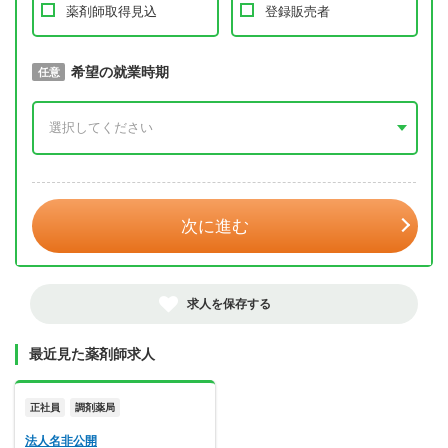
薬剤師取得見込
登録販売者
取得予定年
希望の就業時期
必須
任意
年 3月
次に進む
求人を保存する
最近見た薬剤師求人
正社員
調剤薬局
法人名非公開