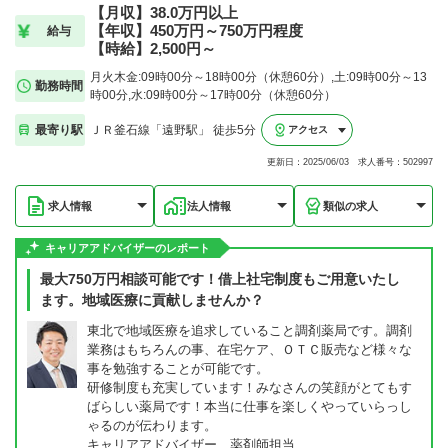
【月収】38.0万円以上
【年収】450万円～750万円程度
給与
【時給】2,500円～
月火木金:09時00分～18時00分（休憩60分）,土:09時00分～13
勤務時間
時00分,水:09時00分～17時00分（休憩60分）
最寄り駅
ＪＲ釜石線「遠野駅」 徒歩5分
アクセス
更新日：2025/06/03 求人番号：502997
求人情報
法人情報
類似の求人
キャリアアドバイザーのレポート
最大750万円相談可能です！借上社宅制度もご用意いたし
ます。地域医療に貢献しませんか？
東北で地域医療を追求していること調剤薬局です。調剤
業務はもちろんの事、在宅ケア、ＯＴＣ販売など様々な
事を勉強することが可能です。
研修制度も充実しています！みなさんの笑顔がとてもす
ばらしい薬局です！本当に仕事を楽しくやっていらっし
ゃるのが伝わります。
キャリアアドバイザー 薬剤師担当