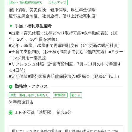
産休・育休取得実績有り
スキルアップ
雇用保険、労災保険、健康保険、厚生年金保険
慶弔見舞金制度、社員旅行、借り上げ社宅制度
手当・福利厚生備考
■出産・育児休暇：法律どおり取得可能■永年勤続表彰（10
年、20年、30年目を対象）
■定年：65歳、70歳まで再雇用制度有（1年更新の嘱託社員）
■子育て支援制度（お子様が3歳までおむつ無料支給）■Ｅラー
ニング費用一部負担
■リフレッシュ休暇（計画有給制度、7月～11月の中で希望す
る4日間）
■定期健診■薬剤師損害賠償保険加入■退職金（勤続1年以上）
勤務地・アクセス
原則、引越しを伴う転勤なし
車通勤可
駅チカ
岩手県遠野市
ＪＲ釜石線「遠野駅」 徒歩5分
同じエリアで似た条件の求人や、同じ路線の求人なども喜んでご紹