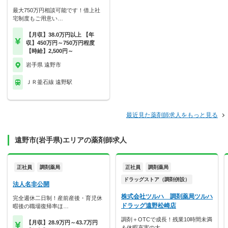
最大750万円相談可能です！借上社
宅制度もご用意い…
【月収】38.0万円以上 【年
収】450万円～750万円程度
【時給】2,500円～
岩手県 遠野市
ＪＲ釜石線 遠野駅
最近見た薬剤師求人をもっと見る
遠野市(岩手県)エリアの薬剤師求人
正社員
調剤薬局
正社員
調剤薬局
ドラッグストア（調剤併設）
法人名非公開
株式会社ツルハ 調剤薬局ツルハ
完全週休二日制！産前産後・育児休
ドラッグ遠野松崎店
暇後の職場復帰率ほ…
調剤＋OTCで成長！残業10時間未満
【月収】28.9万円～43.7万円
＆休暇充実の大…