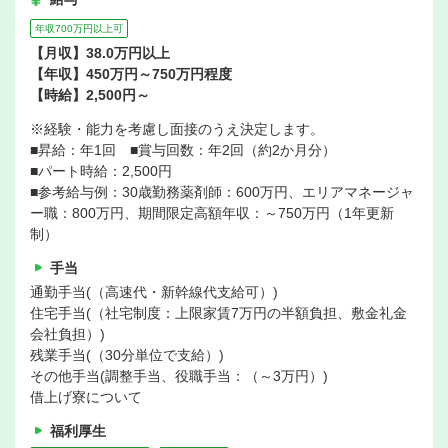
年収700万円以上可
【月収】38.0万円以上
【年収】450万円～750万円程度
【時給】2,500円～
※経験・能力を考慮し面接のうえ決定します。
■昇給：年1回 ■賞与回数：年2回（約2か月分）
■パート時給：2,500円
■参考給与例：30歳勤務薬剤師：600万円、エリアマネージャ
ー職：800万円、期間限定高額年収：～750万円（1年更新
制）
手当
通勤手当(（高速代・新幹線代支給可）)
住宅手当(（社宅制度：上限家賃7万円の半額負担、敷金礼金
会社負担）)
残業手当(（30分単位で支給）)
その他手当(調整手当、役職手当：（～3万円）)
借上げ寮について
福利厚生