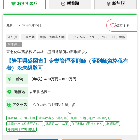
おすすめ順
新着順
給与順
更新日：2026年2月25日
保存する
正社員
一般企業
学術・管理薬剤師
メディカルライター、 MSL、 DI、学術
募集停止
東北化学薬品株式会社 盛岡営業所の薬剤師求人
【岩手県盛岡市】企業管理薬剤師（薬剤師資格保有
者）※未経験可
給与
【年収】400万円～600万円
勤務地
岩手県 盛岡市
アクセス
ＩＧＲいわて銀河鉄道 厨川駅
年収600万円以上可
未経験者も応募可能
原則、引越しを伴う転勤なし
土日休み（相談可含む）
残業月10ｈ以下
住宅補助（手当）あり
車通勤可
年間休日120日以上