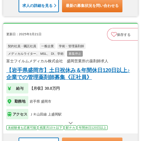
求人の詳細を見る
最新の募集状況を問い合わせる
更新日：2025年3月21日
保存する
契約社員・嘱託社員
一般企業
学術・管理薬剤師
メディカルライター、 MSL、 DI、学術
募集停止
富士フイルムメディカル株式会社 盛岡営業所の薬剤師求人
【岩手県盛岡市】土日祝休み＆年間休日120日以上♪
企業での管理薬剤師募集《正社員》
給与
【月収】30.0万円
勤務地
岩手県 盛岡市
アクセス
ＪＲ山田線 上盛岡駅
未経験者も応募可能
残業月10ｈ以下
駅チカ
年間休日120日以上