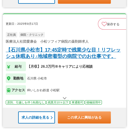
更新日：2025年9月17日
保存する
正社員
病院・クリニック
医療法人社団愛康会 小松ソフィア病院の薬剤師求人
【石川県小松市】17:45定時で残業少な目！リフレッ
シュ休暇あり♪地域密着型の病院でのお仕事です。
給与
【月収】26.3万円※キャリアにより応相談
勤務地
石川県 小松市
アクセス
IRいしかわ鉄道 小松駅
原則、引越しを伴う転勤なし
残業月10ｈ以下
車通勤可
積極採用中
求人の詳細を見る
この求人に興味がある