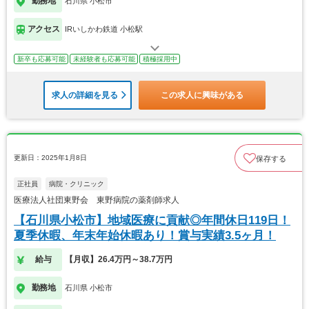
勤務地
石川県 小松市
アクセス
IRいしかわ鉄道 小松駅
新卒も応募可能
未経験者も応募可能
積極採用中
求人の詳細を見る
この求人に興味がある
更新日：2025年1月8日
保存する
正社員
病院・クリニック
医療法人社団東野会 東野病院の薬剤師求人
【石川県小松市】地域医療に貢献◎年間休日119日！
夏季休暇、年末年始休暇あり！賞与実績3.5ヶ月！
給与
【月収】26.4万円～38.7万円
勤務地
石川県 小松市