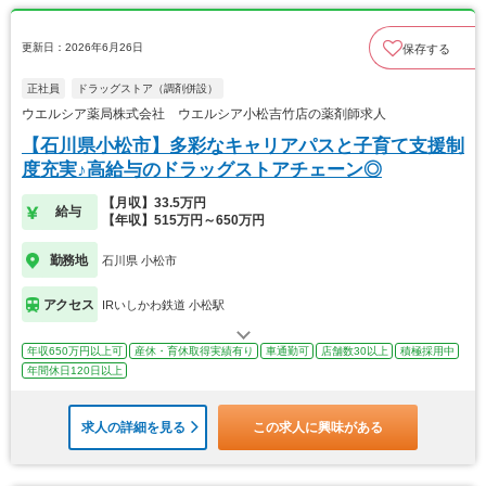
更新日：2026年6月26日
保存する
正社員
ドラッグストア（調剤併設）
ウエルシア薬局株式会社 ウエルシア小松吉竹店の薬剤師求人
【石川県小松市】多彩なキャリアパスと子育て支援制
度充実♪高給与のドラッグストアチェーン◎
【月収】33.5万円
給与
【年収】515万円～650万円
勤務地
石川県 小松市
アクセス
IRいしかわ鉄道 小松駅
年収650万円以上可
産休・育休取得実績有り
車通勤可
店舗数30以上
積極採用中
年間休日120日以上
求人の詳細を見る
この求人に興味がある