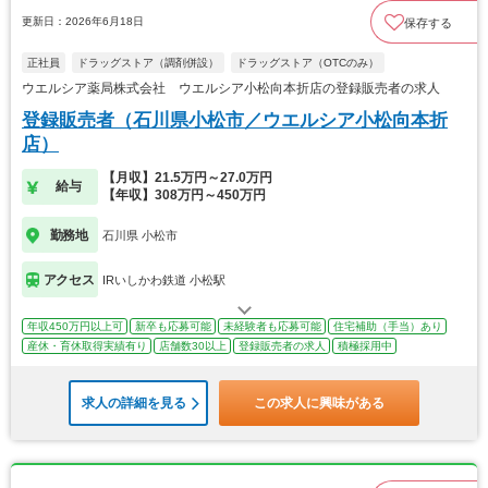
更新日：2026年6月18日
保存する
正社員
ドラッグストア（調剤併設）
ドラッグストア（OTCのみ）
ウエルシア薬局株式会社 ウエルシア小松向本折店の登録販売者の求人
登録販売者（石川県小松市／ウエルシア小松向本折
店）
【月収】21.5万円～27.0万円
給与
【年収】308万円～450万円
勤務地
石川県 小松市
アクセス
IRいしかわ鉄道 小松駅
年収450万円以上可
新卒も応募可能
未経験者も応募可能
住宅補助（手当）あり
産休・育休取得実績有り
店舗数30以上
登録販売者の求人
積極採用中
求人の詳細を見る
この求人に興味がある