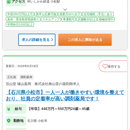
アクセス
IRいしかわ鉄道 小松駅
年収550万円以上可
新卒も応募可能
残業月10ｈ以下
住宅補助（手当）あり
産休・育休取得実績有り
スキルアップ
車通勤可
店舗数30以上
積極採用中
年間休日120日以上
求人の詳細を見る
この求人に興味がある
更新日：2026年6月18日
保存する
正社員
調剤薬局
箔山堂 城山薬局 株式会社南山堂の薬剤師求人
【石川県小松市】一人一人が働きやすい環境を整えて
おり、社員の定着率が高い調剤薬局です！
給与
【年収】448万円～550万円24歳～45歳
勤務地
石川県 小松市