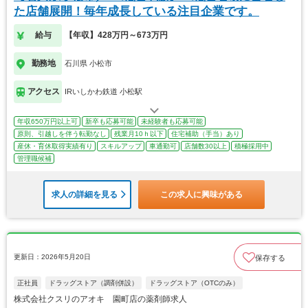
た店舗展開！毎年成長している注目企業です。
給与
【年収】428万円～673万円
勤務地
石川県 小松市
アクセス
IRいしかわ鉄道 小松駅
年収650万円以上可
新卒も応募可能
未経験者も応募可能
原則、引越しを伴う転勤なし
残業月10ｈ以下
住宅補助（手当）あり
産休・育休取得実績有り
スキルアップ
車通勤可
店舗数30以上
積極採用中
管理職候補
求人の詳細を見る
この求人に興味がある
更新日：2026年5月20日
保存する
正社員
ドラッグストア（調剤併設）
ドラッグストア（OTCのみ）
株式会社クスリのアオキ 園町店の薬剤師求人