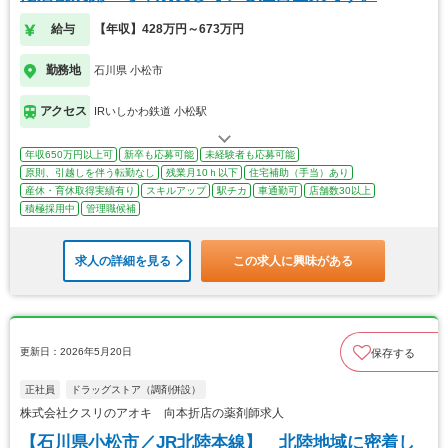
給与
【年収】428万円～673万円
勤務地
石川県 小松市
アクセス
IRいしかわ鉄道 小松駅
年収650万円以上可
新卒も応募可能
未経験者も応募可能
原則、引越しを伴う転勤なし
残業月10ｈ以下
住宅補助（手当）あり
産休・育休取得実績有り
スキルアップ
駅チカ
車通勤可
店舗数30以上
積極採用中
管理職候補
求人の詳細を見る
この求人に興味がある
更新日：2026年5月20日
保存する
正社員
ドラッグストア（調剤併設）
株式会社クスリのアオキ 向本折店の薬剤師求人
【石川県小松市／JR北陸本線】 北陸地域に密着し