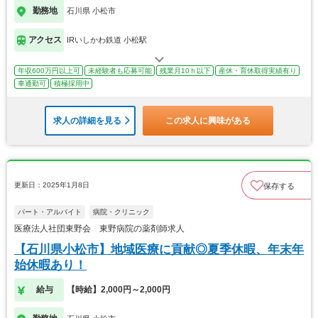
勤務地
石川県 小松市
アクセス
IRいしかわ鉄道 小松駅
年収600万円以上可
未経験者も応募可能
残業月10ｈ以下
産休・育休取得実績有り
車通勤可
積極採用中
求人の詳細を見る
この求人に興味がある
更新日：2025年1月8日
保存する
パート・アルバイト
病院・クリニック
医療法人社団東野会 東野病院の薬剤師求人
【石川県小松市】地域医療に貢献◎夏季休暇、年末年
始休暇あり！
給与
【時給】2,000円～2,000円