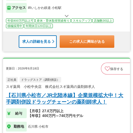
アクセス
IRいしかわ鉄道 小松駅
年収800万円以上可
産休・育休取得実績有り
スキルアップ
店舗数30以上
積極採用中
年間休日120日以上
求人の詳細を見る
この求人に興味がある
更新日：2026年6月18日
保存する
正社員
ドラッグストア（調剤併設）
スギ薬局 小松中央店 株式会社スギ薬局の薬剤師求人
【石川県小松市／JR北陸本線】企業規模拡大中！大
手調剤併設ドラッグチェーンの薬剤師求人！
【月収】27.0万円以上
給与
【年収】400万円～740万円モデル
勤務地
石川県 小松市