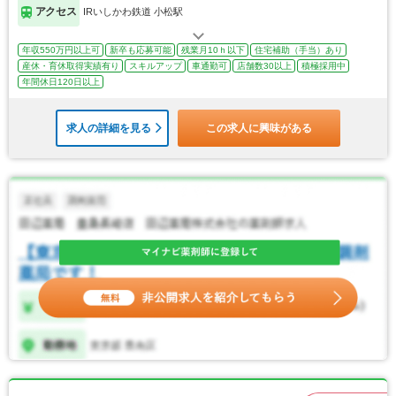
アクセス
IRいしかわ鉄道 小松駅
年収550万円以上可
新卒も応募可能
残業月10ｈ以下
住宅補助（手当）あり
産休・育休取得実績有り
スキルアップ
車通勤可
店舗数30以上
積極採用中
年間休日120日以上
求人の詳細を見る
この求人に興味がある