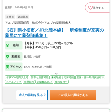
更新日：2026年6月26日
保存する
正社員
調剤薬局
アルプ薬局園町店 株式会社アルプの薬剤師求人
【石川県小松市／JR北陸本線】 研修制度が充実の
薬局にて薬剤師募集！
【月収】31.3万円以上 22歳～モデル
給与
【年収】450万円～550万円
勤務地
石川県 小松市
アクセス
IRいしかわ鉄道 小松駅
年収550万円以上可
新卒も応募可能
未経験者も応募可能
産休・育休取得実績有り
スキルアップ
車通勤可
店舗数30以上
積極採用中
求人の詳細を見る
この求人に興味がある