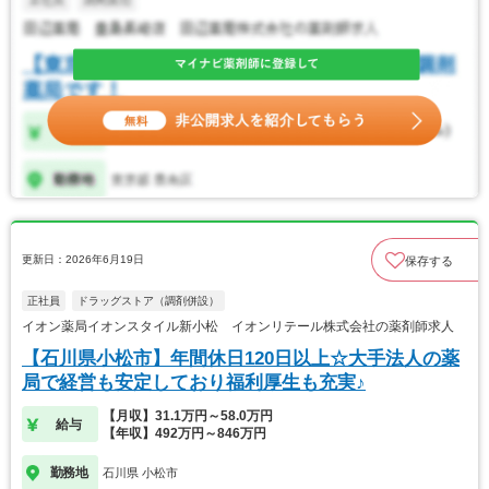
更新日：2026年6月19日
保存する
正社員
ドラッグストア（調剤併設）
イオン薬局イオンスタイル新小松 イオンリテール株式会社の薬剤師求人
【石川県小松市】年間休日120日以上☆大手法人の薬
局で経営も安定しており福利厚生も充実♪
【月収】31.1万円～58.0万円
給与
【年収】492万円～846万円
勤務地
石川県 小松市