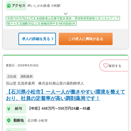
アクセス
IRいしかわ鉄道 小松駅
年収700万円以上可
未経験者も応募可能
産休・育休取得実績有り
スキルアップ
駅チカ
店舗数30以上
積極採用中
WEB面接OK
求人の詳細を見る
この求人に興味がある
更新日：2026年6月18日
保存する
正社員
調剤薬局
箔山堂 北浅井薬局 株式会社南山堂の薬剤師求人
【石川県小松市】一人一人が働きやすい環境を整えて
おり、社員の定着率が高い調剤薬局です！
給与
【年収】448万円～550万円24歳～45歳
勤務地
石川県 小松市