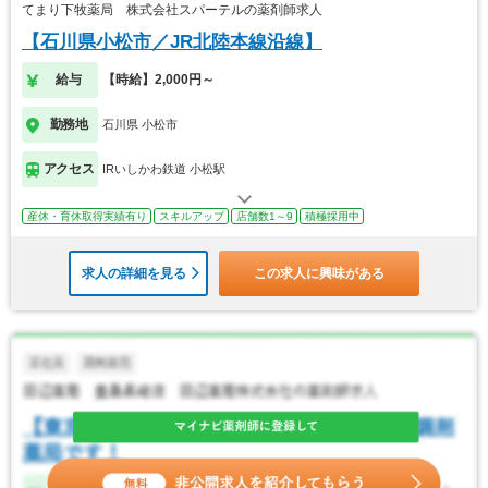
てまり下牧薬局 株式会社スパーテルの薬剤師求人
【石川県小松市／JR北陸本線沿線】
給与
【時給】2,000円～
勤務地
石川県 小松市
アクセス
IRいしかわ鉄道 小松駅
産休・育休取得実績有り
スキルアップ
店舗数1～9
積極採用中
求人の詳細を見る
この求人に興味がある