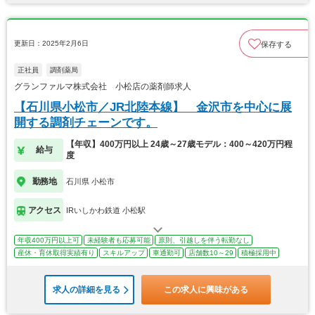
更新日：2025年2月6日
保存する
正社員
調剤薬局
グランファルマ株式会社 小松店の薬剤師求人
【石川県小松市／JR北陸本線】 金沢市を中心に展
開する調剤チェーンです。
【年収】400万円以上 24歳～27歳モデル：400～420万円程
給与
度
勤務地
石川県 小松市
アクセス
IRいしかわ鉄道 小松駅
年収400万円以上可
未経験者も応募可能
原則、引越しを伴う転勤なし
産休・育休取得実績有り
スキルアップ
車通勤可
店舗数10～29
積極採用中
求人の詳細を見る
この求人に興味がある