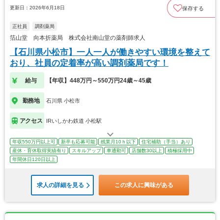
更新日：2026年6月18日
保存する
正社員
調剤薬局
箔山堂 向本折薬局 株式会社南山堂の薬剤師求人
【石川県小松市】一人一人が働きやすい環境を整えて
おり、社員の定着率が高い調剤薬局です！
給与
【年収】448万円～550万円24歳～45歳
勤務地
石川県 小松市
アクセス
IRいしかわ鉄道 小松駅
年収550万円以上可
新卒も応募可能
残業月10ｈ以下
住宅補助（手当）あり
産休・育休取得実績有り
スキルアップ
車通勤可
店舗数30以上
積極採用中
年間休日120日以上
求人の詳細を見る
この求人に興味がある