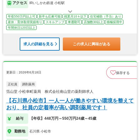
アクセス
IRいしかわ鉄道 小松駅
年収550万円以上可
新卒も応募可能
残業月10ｈ以下
住宅補助（手当）あり
産休・育休取得実績有り
スキルアップ
車通勤可
店舗数30以上
積極採用中
年間休日120日以上
求人の詳細を見る
この求人に興味がある
更新日：2026年6月18日
保存する
正社員
調剤薬局
箔山堂 小松幸町薬局 株式会社南山堂の薬剤師求人
【石川県小松市】一人一人が働きやすい環境を整えて
おり、社員の定着率が高い調剤薬局です！
給与
【年収】448万円～550万円24歳～45歳
勤務地
石川県 小松市