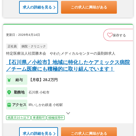
求人の詳細を見る
この求人に興味がある
更新日：2026年4月14日
保存する
正社員
病院・クリニック
特定医療法人社団勝木会 やわたメディカルセンターの薬剤師求人
【石川県／小松市】地域に特化したケアミックス病院
／チーム医療にも積極的に取り組んでいます！
給与
【月収】28.2万円
勤務地
石川県 小松市
アクセス
IRいしかわ鉄道 小松駅
残業月10ｈ以下
車通勤可
積極採用中
求人の詳細を見る
この求人に興味がある