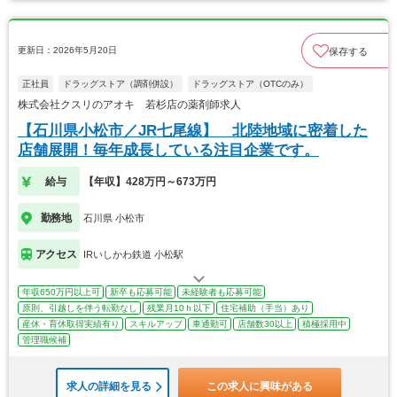
更新日：2026年5月20日
保存する
正社員
ドラッグストア（調剤併設）
ドラッグストア（OTCのみ）
株式会社クスリのアオキ 若杉店の薬剤師求人
【石川県小松市／JR七尾線】 北陸地域に密着した
店舗展開！毎年成長している注目企業です。
給与
【年収】428万円～673万円
勤務地
石川県 小松市
アクセス
IRいしかわ鉄道 小松駅
年収650万円以上可
新卒も応募可能
未経験者も応募可能
原則、引越しを伴う転勤なし
残業月10ｈ以下
住宅補助（手当）あり
産休・育休取得実績有り
スキルアップ
車通勤可
店舗数30以上
積極採用中
管理職候補
求人の詳細を見る
この求人に興味がある