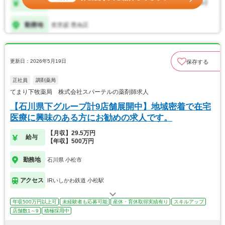
更新日：2026年5月19日
保存する
正社員
調剤薬局
てまり下牧薬局 株式会社スパーテルの薬剤師求人
【石川県下グループ計9店舗展開中】地域密着で在宅
医療に興味のある方にお勧めの求人です。
【月収】29.5万円
給与
【年収】500万円
勤務地
石川県 小松市
アクセス
IRいしかわ鉄道 小松駅
年収500万円以上可
未経験者も応募可能
産休・育休取得実績有り
スキルアップ
店舗数1～9
積極採用中