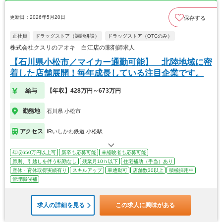
更新日：2026年5月20日
保存する
正社員
ドラッグストア（調剤併設）
ドラッグストア（OTCのみ）
株式会社クスリのアオキ 白江店の薬剤師求人
【石川県小松市／マイカー通勤可能】 北陸地域に密
着した店舗展開！毎年成長している注目企業です。
給与
【年収】428万円～673万円
勤務地
石川県 小松市
アクセス
IRいしかわ鉄道 小松駅
年収650万円以上可
新卒も応募可能
未経験者も応募可能
原則、引越しを伴う転勤なし
残業月10ｈ以下
住宅補助（手当）あり
産休・育休取得実績有り
スキルアップ
車通勤可
店舗数30以上
積極採用中
管理職候補
求人の詳細を見る
この求人に興味がある