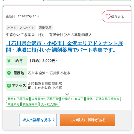
更新日：2026年5月26日
保存する
パート・アルバイト
調剤薬局
中森かいてき薬局 ほか 有限会社ひろの薬剤師求人
【石川県金沢市・小松市】金沢エリアドミナント展
開・地域に根付いた調剤薬局でパート募集です。
給与
【時給】2,000円～
勤務地
石川県 金沢市,石川県 小松市
北陸鉄道石川線 野町駅
アクセス
IRいしかわ鉄道 小松駅
新卒も応募可能
未経験者も応募可能
残業月10ｈ以下
産休・育休取得実績有り
車通勤可
積極採用中
夏～秋入職可
求人の詳細を見る
この求人に興味がある