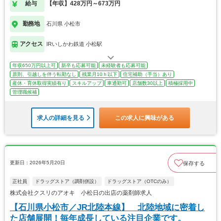
給与
【年収】428万円～673万円
勤務地
石川県 小松市
アクセス
IRいしかわ鉄道 小松駅
年収650万円以上可
新卒も応募可能
未経験者も応募可能
原則、引越しを伴う転勤なし
残業月10ｈ以下
住宅補助（手当）あり
産休・育休取得実績有り
スキルアップ
車通勤可
店舗数30以上
積極採用中
管理職候補
求人の詳細を見る
この求人に興味がある
更新日：2026年5月20日
保存する
正社員
ドラッグストア（調剤併設）
ドラッグストア（OTCのみ）
株式会社クスリのアオキ 小松日の出店の薬剤師求人
【石川県小松市／JR北陸本線】 北陸地域に密着し
た店舗展開！毎年成長している注目企業です。