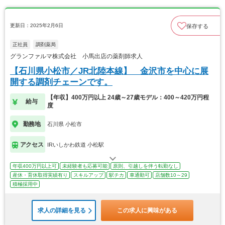
更新日：2025年2月6日
保存する
正社員
調剤薬局
グランファルマ株式会社 小馬出店の薬剤師求人
【石川県小松市／JR北陸本線】 金沢市を中心に展
開する調剤チェーンです。
【年収】400万円以上 24歳～27歳モデル：400～420万円程
給与
度
勤務地
石川県 小松市
アクセス
IRいしかわ鉄道 小松駅
年収400万円以上可
未経験者も応募可能
原則、引越しを伴う転勤なし
産休・育休取得実績有り
スキルアップ
駅チカ
車通勤可
店舗数10～29
積極採用中
求人の詳細を見る
この求人に興味がある