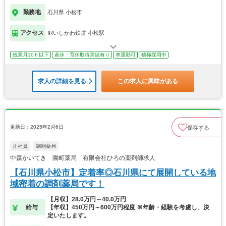
勤務地
石川県 小松市
アクセス
IRいしかわ鉄道 小松駅
残業月10ｈ以下
産休・育休取得実績有り
車通勤可
積極採用中
求人の詳細を見る
この求人に興味がある
更新日：2025年2月6日
保存する
正社員
調剤薬局
中森かいてき 園町薬局 有限会社ひろの薬剤師求人
【石川県小松市】定着率◎石川県にて展開している地
域密着の調剤薬局です！
【月収】28.0万円～40.0万円
給与
【年収】450万円～600万円程度 ※年齢・経験を考慮し、決
定いたします。