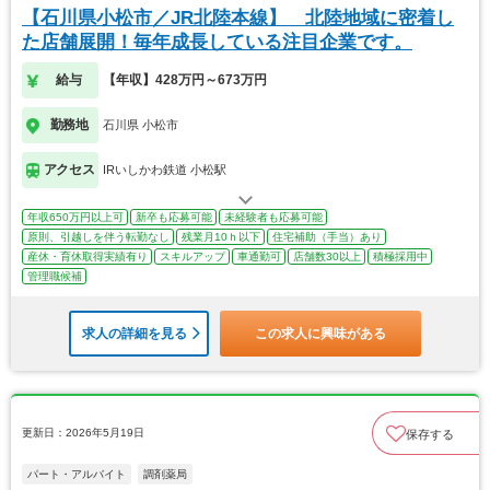
【石川県小松市／JR北陸本線】 北陸地域に密着し
た店舗展開！毎年成長している注目企業です。
給与
【年収】428万円～673万円
勤務地
石川県 小松市
アクセス
IRいしかわ鉄道 小松駅
年収650万円以上可
新卒も応募可能
未経験者も応募可能
原則、引越しを伴う転勤なし
残業月10ｈ以下
住宅補助（手当）あり
産休・育休取得実績有り
スキルアップ
車通勤可
店舗数30以上
積極採用中
管理職候補
求人の詳細を見る
この求人に興味がある
更新日：2026年5月19日
保存する
パート・アルバイト
調剤薬局