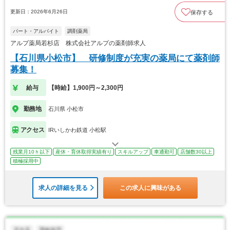
更新日：2026年6月26日
保存する
パート・アルバイト
調剤薬局
アルプ薬局若杉店 株式会社アルプの薬剤師求人
【石川県小松市】 研修制度が充実の薬局にて薬剤師
募集！
給与
【時給】1,900円～2,300円
勤務地
石川県 小松市
アクセス
IRいしかわ鉄道 小松駅
残業月10ｈ以下
産休・育休取得実績有り
スキルアップ
車通勤可
店舗数30以上
積極採用中
求人の詳細を見る
この求人に興味がある