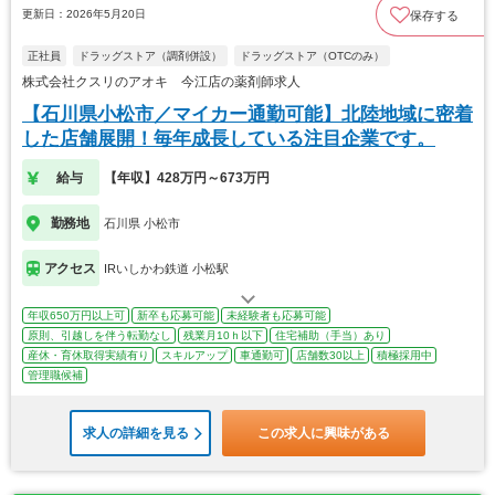
更新日：2026年5月20日
保存する
正社員
ドラッグストア（調剤併設）
ドラッグストア（OTCのみ）
株式会社クスリのアオキ 今江店の薬剤師求人
【石川県小松市／マイカー通勤可能】北陸地域に密着
した店舗展開！毎年成長している注目企業です。
給与
【年収】428万円～673万円
勤務地
石川県 小松市
アクセス
IRいしかわ鉄道 小松駅
年収650万円以上可
新卒も応募可能
未経験者も応募可能
原則、引越しを伴う転勤なし
残業月10ｈ以下
住宅補助（手当）あり
産休・育休取得実績有り
スキルアップ
車通勤可
店舗数30以上
積極採用中
管理職候補
求人の詳細を見る
この求人に興味がある