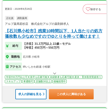
更新日：2026年6月26日
保存する
正社員
調剤薬局
アルプ薬局若杉店 株式会社アルプの薬剤師求人
【石川県小松市】残業10時間以下、1人当たりの処方
箋枚数も少なめですのでゆとりを持って働けます！
【月収】31.3万円以上 22歳～モデル
給与
【年収】450万円～550万円
勤務地
石川県 小松市
アクセス
IRいしかわ鉄道 小松駅
年収550万円以上可
新卒も応募可能
未経験者も応募可能
産休・育休取得実績有り
スキルアップ
車通勤可
店舗数30以上
積極採用中
求人の詳細を見る
この求人に興味がある