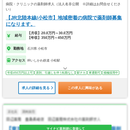
病院・クリニックの薬剤師求人（法人名非公開 ※詳細はお問合せくださ
い）
【JR北陸本線/小松市】地域密着の病院で薬剤師募集
になります。
【月収】20.0万円～30.0万円
給与
【年収】350万円～450万円
勤務地
石川県 小松市
アクセス
IRいしかわ鉄道 小松駅
年収450万円以上可
原則、引越しを伴う転勤なし
駅チカ
車通勤可
積極採用中
求人の詳細を見る
この求人に興味がある