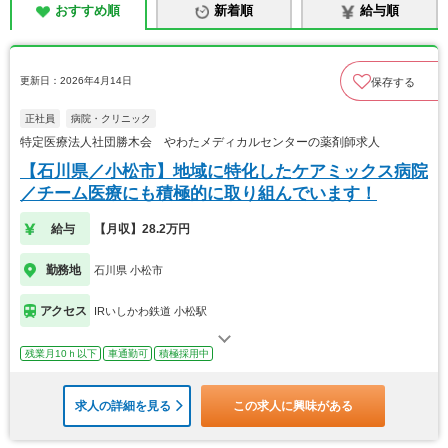
おすすめ順
新着順
給与順
更新日：2026年4月14日
保存する
正社員
病院・クリニック
特定医療法人社団勝木会 やわたメディカルセンターの薬剤師求人
【石川県／小松市】地域に特化したケアミックス病院
／チーム医療にも積極的に取り組んでいます！
給与
【月収】28.2万円
勤務地
石川県 小松市
アクセス
IRいしかわ鉄道 小松駅
残業月10ｈ以下
車通勤可
積極採用中
求人の詳細を見る
この求人に興味がある