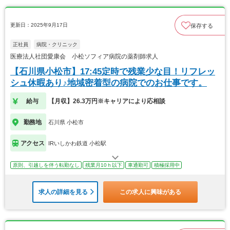
更新日：2025年9月17日
保存する
正社員
病院・クリニック
医療法人社団愛康会 小松ソフィア病院の薬剤師求人
【石川県小松市】17:45定時で残業少な目！リフレッ
シュ休暇あり♪地域密着型の病院でのお仕事です。
給与
【月収】26.3万円※キャリアにより応相談
勤務地
石川県 小松市
アクセス
IRいしかわ鉄道 小松駅
原則、引越しを伴う転勤なし
残業月10ｈ以下
車通勤可
積極採用中
求人の詳細を見る
この求人に興味がある