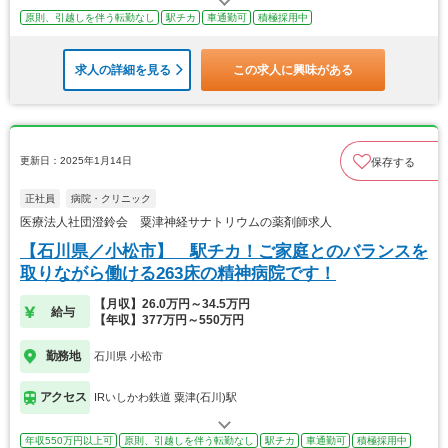
原則、引越しを伴う転勤なし
駅チカ
車通勤可
積極採用中
求人の詳細を見る
この求人に興味がある
更新日：2025年1月14日
保存する
正社員
病院・クリニック
医療法人社団澄鈴会 粟津神経サナトリウムの薬剤師求人
【石川県／小松市】 駅チカ！ご家庭とのバランスを
取りながら働ける263床の精神病院です！
【月収】26.0万円～34.5万円
給与
【年収】377万円～550万円
勤務地
石川県 小松市
アクセス
IRいしかわ鉄道 粟津(石川)駅
年収550万円以上可
原則、引越しを伴う転勤なし
駅チカ
車通勤可
積極採用中