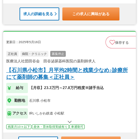
求人の詳細を見る
この求人に興味がある
更新日：2025年5月16日
保存する
正社員
病院・クリニック
募集停止
医療法人社団田谷会 田谷泌尿器科医院の薬剤師求人
【石川県小松市】月平均2時間と残業少なめ♪診療所
にて薬剤師の募集＜正社員＞
給与
【月収】23.3万円～27.8万円程度※諸手当込
勤務地
石川県 小松市
アクセス
IRいしかわ鉄道 小松駅
残業月10ｈ以下
産休・育休取得実績有り
車通勤可