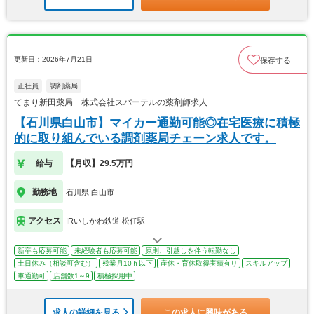
更新日：2026年7月21日
保存する
正社員
調剤薬局
てまり新田薬局 株式会社スパーテルの薬剤師求人
【石川県白山市】マイカー通勤可能◎在宅医療に積極
的に取り組んでいる調剤薬局チェーン求人です。
給与
【月収】29.5万円
勤務地
石川県 白山市
アクセス
IRいしかわ鉄道 松任駅
新卒も応募可能
未経験者も応募可能
原則、引越しを伴う転勤なし
土日休み（相談可含む）
残業月10ｈ以下
産休・育休取得実績有り
スキルアップ
車通勤可
店舗数1～9
積極採用中
求人の詳細を見る
この求人に興味がある