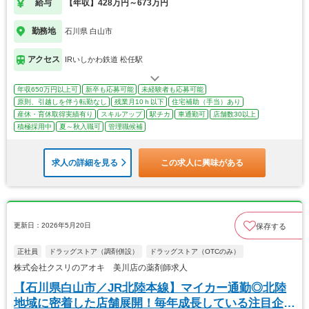
給与
【年収】428万円～673万円
勤務地
石川県 白山市
アクセス
IRいしかわ鉄道 松任駅
年収650万円以上可
新卒も応募可能
未経験者も応募可能
原則、引越しを伴う転勤なし
残業月10ｈ以下
住宅補助（手当）あり
産休・育休取得実績有り
スキルアップ
駅チカ
車通勤可
店舗数30以上
積極採用中
夏～秋入職可
管理職候補
求人の詳細を見る
この求人に興味がある
更新日：2026年5月20日
保存する
正社員
ドラッグストア（調剤併設）
ドラッグストア（OTCのみ）
株式会社クスリのアオキ 美川店の薬剤師求人
【石川県白山市／JR北陸本線】マイカー通勤◎北陸
地域に密着した店舗展開！毎年成長している注目企業