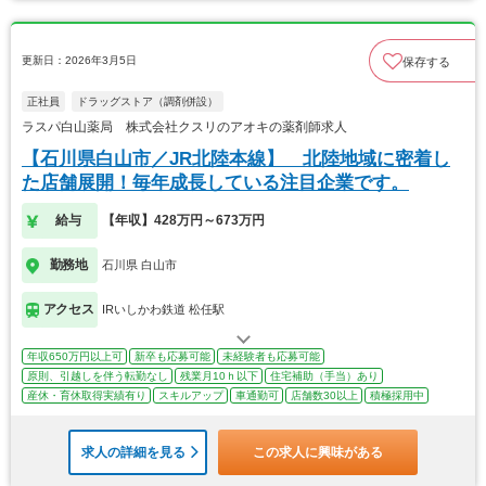
更新日：2026年3月5日
保存する
正社員
ドラッグストア（調剤併設）
ラスパ白山薬局 株式会社クスリのアオキの薬剤師求人
【石川県白山市／JR北陸本線】 北陸地域に密着し
た店舗展開！毎年成長している注目企業です。
給与
【年収】428万円～673万円
勤務地
石川県 白山市
アクセス
IRいしかわ鉄道 松任駅
年収650万円以上可
新卒も応募可能
未経験者も応募可能
原則、引越しを伴う転勤なし
残業月10ｈ以下
住宅補助（手当）あり
産休・育休取得実績有り
スキルアップ
車通勤可
店舗数30以上
積極採用中
求人の詳細を見る
この求人に興味がある