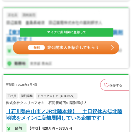
更新日：2025年5月7日
保存する
正社員
調剤薬局
ドラッグストア（OTCのみ）
株式会社クスリのアオキ 石同新町店の薬剤師求人
【石川県白山市／JR北陸本線】 土日祝休み◎北陸
地域をメインに店舗展開している企業です！
給与
【年収】428万円～673万円