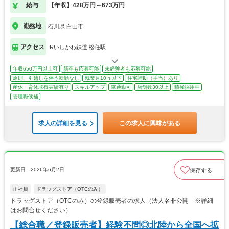
給与
【年収】428万円～673万円
勤務地
石川県 白山市
アクセス
IRいしかわ鉄道 松任駅
年収650万円以上可
新卒も応募可能
未経験者も応募可能
原則、引越しを伴う転勤なし
残業月10ｈ以下
住宅補助（手当）あり
産休・育休取得実績有り
スキルアップ
車通勤可
店舗数30以上
積極採用中
管理職候補
求人の詳細を見る
この求人に興味がある
更新日：2026年6月2日
保存する
正社員
ドラッグストア（OTCのみ）
ドラッグストア（OTCのみ）の登録販売者の求人（法人名非公開 ※詳細
はお問合せください）
【総合職／登録販売者】経験不問◎北陸から全国へ拡