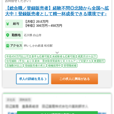
お問合せください）
【総合職／登録販売者】経験不問◎北陸から全国へ拡
大中！登録販売者として精一杯成長できる環境です♪
【月収】20.0万円
給与
【年収】300万円～450万円
勤務地
石川県 白山市
アクセス
IRいしかわ鉄道 松任駅
年収450万円以上可
新卒も応募可能
未経験者も応募可能
残業月10ｈ以下
住宅補助（手当）あり
産休・育休取得実績有り
スキルアップ
駅チカ
車通勤可
店舗数30以上
登録販売者の求人
積極採用中
管理職候補
求人の詳細を見る
この求人に興味がある