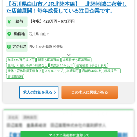
【石川県白山市／JR北陸本線】 北陸地域に密着し
た店舗展開！毎年成長している注目企業です。
給与
【年収】428万円～673万円
勤務地
石川県 白山市
アクセス
IRいしかわ鉄道 松任駅
年収650万円以上可
新卒も応募可能
未経験者も応募可能
原則、引越しを伴う転勤なし
残業月10ｈ以下
住宅補助（手当）あり
産休・育休取得実績有り
スキルアップ
車通勤可
店舗数30以上
積極採用中
管理職候補
求人の詳細を見る
この求人に興味がある