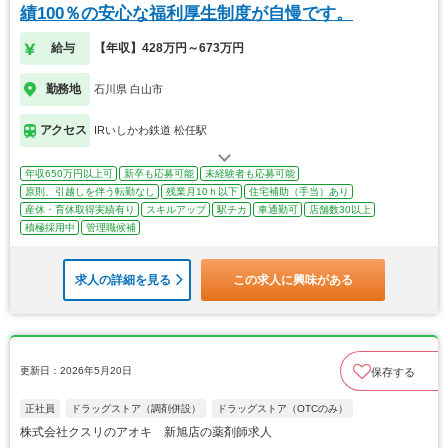
績100％の安心な福利厚生制度が自慢です。
給与
【年収】428万円～673万円
勤務地
石川県 白山市
アクセス
IRいしかわ鉄道 松任駅
年収650万円以上可
新卒も応募可能
未経験者も応募可能
原則、引越しを伴う転勤なし
残業月10ｈ以下
住宅補助（手当）あり
産休・育休取得実績有り
スキルアップ
駅チカ
車通勤可
店舗数30以上
積極採用中
管理職候補
求人の詳細を見る
この求人に興味がある
更新日：2026年5月20日
保存する
正社員
ドラッグストア（調剤併設）
ドラッグストア（OTCのみ）
株式会社クスリのアオキ 新旭店の薬剤師求人