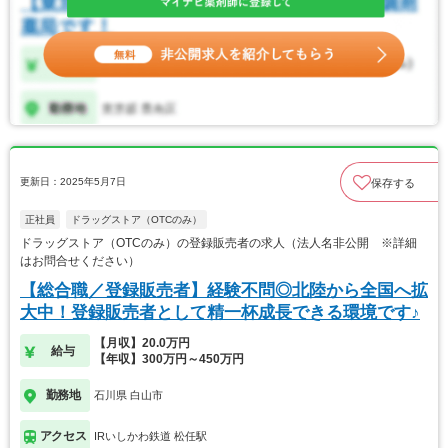
更新日：2025年5月7日
保存する
正社員
ドラッグストア（OTCのみ）
ドラッグストア（OTCのみ）の登録販売者の求人（法人名非公開 ※詳細
はお問合せください）
【総合職／登録販売者】経験不問◎北陸から全国へ拡
大中！登録販売者として精一杯成長できる環境です♪
【月収】20.0万円
給与
【年収】300万円～450万円
勤務地
石川県 白山市
アクセス
IRいしかわ鉄道 松任駅