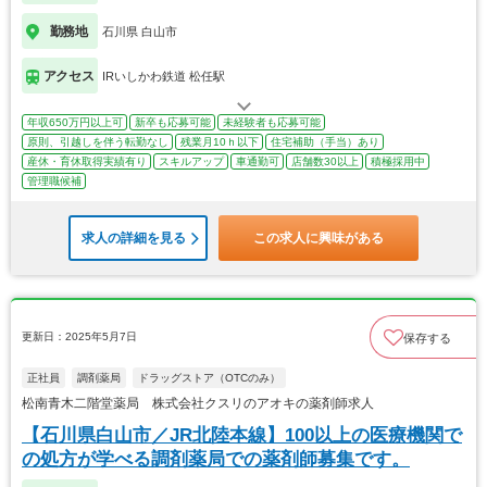
勤務地
石川県 白山市
アクセス
IRいしかわ鉄道 松任駅
年収650万円以上可
新卒も応募可能
未経験者も応募可能
原則、引越しを伴う転勤なし
残業月10ｈ以下
住宅補助（手当）あり
産休・育休取得実績有り
スキルアップ
車通勤可
店舗数30以上
積極採用中
管理職候補
求人の詳細を見る
この求人に興味がある
更新日：2025年5月7日
保存する
正社員
調剤薬局
ドラッグストア（OTCのみ）
松南青木二階堂薬局 株式会社クスリのアオキの薬剤師求人
【石川県白山市／JR北陸本線】100以上の医療機関で
の処方が学べる調剤薬局での薬剤師募集です。