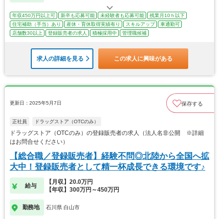
年収450万円以上可
新卒も応募可能
未経験者も応募可能
残業月10ｈ以下
住宅補助（手当）あり
産休・育休取得実績有り
スキルアップ
車通勤可
店舗数30以上
登録販売者の求人
積極採用中
管理職候補
求人の詳細を見る
この求人に興味がある
更新日：2025年5月7日
保存する
正社員
ドラッグストア（OTCのみ）
ドラッグストア（OTCのみ）の登録販売者の求人（法人名非公開 ※詳細
はお問合せください）
【総合職／登録販売者】経験不問◎北陸から全国へ拡
大中！登録販売者として精一杯成長できる環境です♪
【月収】20.0万円
給与
【年収】300万円～450万円
勤務地
石川県 白山市