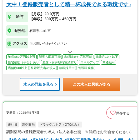
大中！登録販売者として精一杯成長できる環境です♪
【月収】20.0万円
給与
【年収】300万円～450万円
勤務地
石川県 白山市
アクセス
※お問い合わせください
年収450万円以上可
新卒も応募可能
未経験者も応募可能
残業月10ｈ以下
住宅補助（手当）あり
産休・育休取得実績有り
スキルアップ
車通勤可
店舗数30以上
登録販売者の求人
積極採用中
管理職候補
求人の詳細を見る
この求人に興味がある
更新日：2025年5月7日
保存する
正社員
調剤薬局
ドラッグストア（OTCのみ）
調剤薬局の登録販売者の求人（法人名非公開 ※詳細はお問合せください）