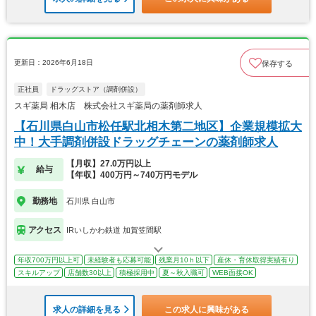
更新日：2026年6月18日
保存する
正社員
ドラッグストア（調剤併設）
スギ薬局 相木店 株式会社スギ薬局の薬剤師求人
【石川県白山市松任駅北相木第二地区】企業規模拡大
中！大手調剤併設ドラッグチェーンの薬剤師求人
【月収】27.0万円以上
給与
【年収】400万円～740万円モデル
勤務地
石川県 白山市
アクセス
IRいしかわ鉄道 加賀笠間駅
年収700万円以上可
未経験者も応募可能
残業月10ｈ以下
産休・育休取得実績有り
スキルアップ
店舗数30以上
積極採用中
夏～秋入職可
WEB面接OK
求人の詳細を見る
この求人に興味がある