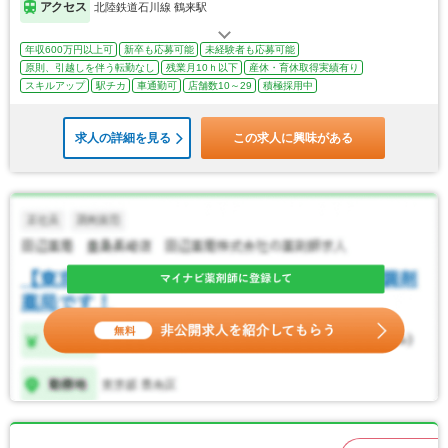
アクセス
北陸鉄道石川線 鶴来駅
年収600万円以上可
新卒も応募可能
未経験者も応募可能
原則、引越しを伴う転勤なし
残業月10ｈ以下
産休・育休取得実績有り
スキルアップ
駅チカ
車通勤可
店舗数10～29
積極採用中
求人の詳細を見る
この求人に興味がある