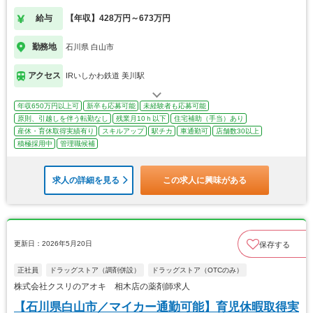
です
給与
【年収】428万円～673万円
勤務地
石川県 白山市
アクセス
IRいしかわ鉄道 美川駅
年収650万円以上可
新卒も応募可能
未経験者も応募可能
原則、引越しを伴う転勤なし
残業月10ｈ以下
住宅補助（手当）あり
産休・育休取得実績有り
スキルアップ
駅チカ
車通勤可
店舗数30以上
積極採用中
管理職候補
求人の詳細を見る
この求人に興味がある
更新日：2026年5月20日
保存する
正社員
ドラッグストア（調剤併設）
ドラッグストア（OTCのみ）
株式会社クスリのアオキ 相木店の薬剤師求人
【石川県白山市／マイカー通勤可能】育児休暇取得実