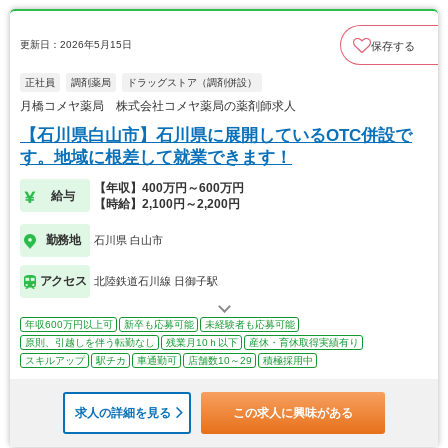
更新日：2026年5月15日
保存する
正社員
調剤薬局
ドラッグストア（調剤併設）
月橋コメヤ薬局 株式会社コメヤ薬局の薬剤師求人
【石川県白山市】石川県に展開しているOTC併設で
す。地域に根差して就業できます！
【年収】400万円～600万円
給与
【時給】2,100円～2,200円
勤務地
石川県 白山市
アクセス
北陸鉄道石川線 日御子駅
年収600万円以上可
新卒も応募可能
未経験者も応募可能
原則、引越しを伴う転勤なし
残業月10ｈ以下
産休・育休取得実績有り
スキルアップ
駅チカ
車通勤可
店舗数10～29
積極採用中
求人の詳細を見る
この求人に興味がある