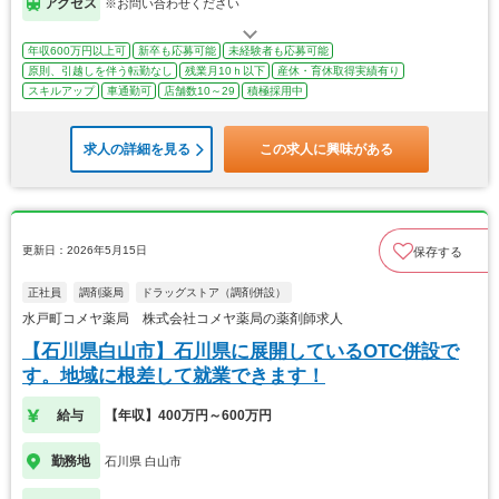
アクセス
※お問い合わせください
年収600万円以上可
新卒も応募可能
未経験者も応募可能
原則、引越しを伴う転勤なし
残業月10ｈ以下
産休・育休取得実績有り
スキルアップ
車通勤可
店舗数10～29
積極採用中
求人の詳細を見る
この求人に興味がある
更新日：2026年5月15日
保存する
正社員
調剤薬局
ドラッグストア（調剤併設）
水戸町コメヤ薬局 株式会社コメヤ薬局の薬剤師求人
【石川県白山市】石川県に展開しているOTC併設で
す。地域に根差して就業できます！
給与
【年収】400万円～600万円
勤務地
石川県 白山市