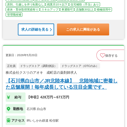
原則、引越しを伴う転勤なし
残業月10ｈ以下
住宅補助（手当）あり
産休・育休取得実績有り
スキルアップ
車通勤可
店舗数30以上
積極採用中
管理職候補
求人の詳細を見る
この求人に興味がある
更新日：2026年5月20日
保存する
正社員
ドラッグストア（調剤併設）
ドラッグストア（OTCのみ）
株式会社クスリのアオキ 成町店の薬剤師求人
【石川県白山市／JR北陸本線】 北陸地域に密着し
た店舗展開！毎年成長している注目企業です。
給与
【年収】428万円～673万円
勤務地
石川県 白山市
アクセス
IRいしかわ鉄道 松任駅