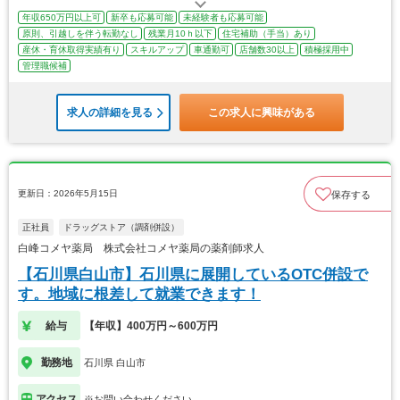
年収650万円以上可
新卒も応募可能
未経験者も応募可能
原則、引越しを伴う転勤なし
残業月10ｈ以下
住宅補助（手当）あり
産休・育休取得実績有り
スキルアップ
車通勤可
店舗数30以上
積極採用中
管理職候補
求人の詳細を見る
この求人に興味がある
更新日：2026年5月15日
保存する
正社員
ドラッグストア（調剤併設）
白峰コメヤ薬局 株式会社コメヤ薬局の薬剤師求人
【石川県白山市】石川県に展開しているOTC併設で
す。地域に根差して就業できます！
給与
【年収】400万円～600万円
勤務地
石川県 白山市
アクセス
※お問い合わせください