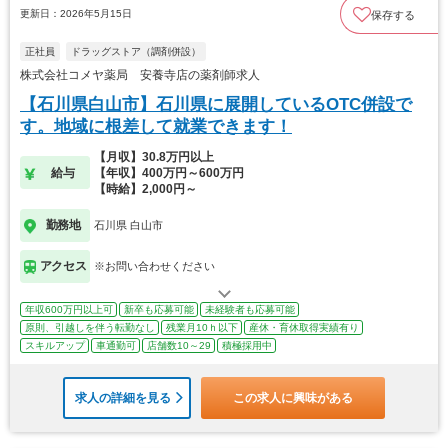
更新日：2026年5月15日
保存する
正社員
ドラッグストア（調剤併設）
株式会社コメヤ薬局 安養寺店の薬剤師求人
【石川県白山市】石川県に展開しているOTC併設で
す。地域に根差して就業できます！
【月収】30.8万円以上
給与
【年収】400万円～600万円
【時給】2,000円～
勤務地
石川県 白山市
アクセス
※お問い合わせください
年収600万円以上可
新卒も応募可能
未経験者も応募可能
原則、引越しを伴う転勤なし
残業月10ｈ以下
産休・育休取得実績有り
スキルアップ
車通勤可
店舗数10～29
積極採用中
求人の詳細を見る
この求人に興味がある