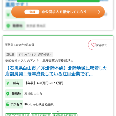
更新日：2026年5月20日
保存する
正社員
ドラッグストア（調剤併設）
株式会社クスリのアオキ 北安田店の薬剤師求人
【石川県白山市／JR北陸本線】北陸地域に密着した
店舗展開！毎年成長している注目企業です。
給与
【年収】428万円～673万円
勤務地
石川県 白山市
アクセス
IRいしかわ鉄道 松任駅
年収650万円以上可
新卒も応募可能
未経験者も応募可能