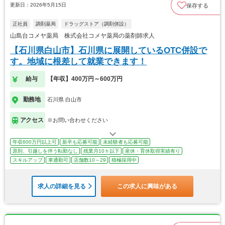
更新日：2026年5月15日
保存する
正社員
調剤薬局
ドラッグストア（調剤併設）
山島台コメヤ薬局 株式会社コメヤ薬局の薬剤師求人
【石川県白山市】石川県に展開しているOTC併設で
す。地域に根差して就業できます！
給与
【年収】400万円～600万円
勤務地
石川県 白山市
アクセス
※お問い合わせください
年収600万円以上可
新卒も応募可能
未経験者も応募可能
原則、引越しを伴う転勤なし
残業月10ｈ以下
産休・育休取得実績有り
スキルアップ
車通勤可
店舗数10～29
積極採用中
求人の詳細を見る
この求人に興味がある