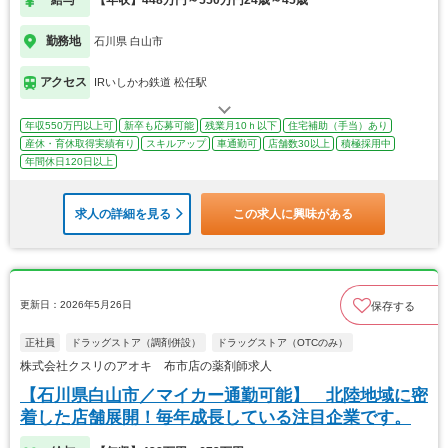
給与
【年収】448万円～550万円24歳～45歳
勤務地
石川県 白山市
アクセス
IRいしかわ鉄道 松任駅
年収550万円以上可
新卒も応募可能
残業月10ｈ以下
住宅補助（手当）あり
産休・育休取得実績有り
スキルアップ
車通勤可
店舗数30以上
積極採用中
年間休日120日以上
求人の詳細を見る
この求人に興味がある
更新日：2026年5月26日
保存する
正社員
ドラッグストア（調剤併設）
ドラッグストア（OTCのみ）
株式会社クスリのアオキ 布市店の薬剤師求人
【石川県白山市／マイカー通勤可能】 北陸地域に密
着した店舗展開！毎年成長している注目企業です。