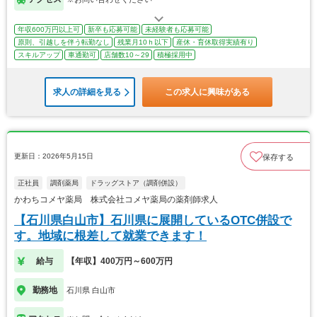
年収600万円以上可
新卒も応募可能
未経験者も応募可能
原則、引越しを伴う転勤なし
残業月10ｈ以下
産休・育休取得実績有り
スキルアップ
車通勤可
店舗数10～29
積極採用中
求人の詳細を見る
この求人に興味がある
更新日：2026年5月15日
保存する
正社員
調剤薬局
ドラッグストア（調剤併設）
かわちコメヤ薬局 株式会社コメヤ薬局の薬剤師求人
【石川県白山市】石川県に展開しているOTC併設で
す。地域に根差して就業できます！
給与
【年収】400万円～600万円
勤務地
石川県 白山市