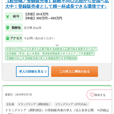
【総合職／登録販売者】経験不問◎北陸から全国へ拡
大中！登録販売者として精一杯成長できる環境です♪
【月収】20.0万円
給与
【年収】300万円～450万円
勤務地
石川県 白山市
アクセス
※お問い合わせください
年収450万円以上可
新卒も応募可能
未経験者も応募可能
残業月10ｈ以下
住宅補助（手当）あり
産休・育休取得実績有り
スキルアップ
車通勤可
店舗数30以上
登録販売者の求人
積極採用中
管理職候補
求人の詳細を見る
この求人に興味がある
更新日：2025年5月7日
保存する
正社員
ドラッグストア（調剤併設）
ドラッグストア（OTCのみ）
ドラッグストア（調剤併設）の登録販売者の求人（法人名非公開 ※詳細は