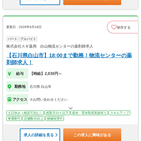
更新日：2026年6月18日
保存する
パート・アルバイト
株式会社スギ薬局 白山物流センターの薬剤師求人
【石川県白山市】18:00まで勤務！物流センターの薬
剤師求人！
給与
【時給】2,030円～
勤務地
石川県 白山市
アクセス
※お問い合わせください
土日休み（相談可含む）
残業月10ｈ以下
産休・育休取得実績有り
スキルアップ
車通勤可
店舗数30以上
積極採用中
求人の詳細を見る
この求人に興味がある