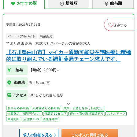
おすすめ順
新着順
給与順
更新日：2026年7月21日
保存する
パート・アルバイト
調剤薬局
てまり新田薬局 株式会社スパーテルの薬剤師求人
【石川県白山市】マイカー通勤可能◎在宅医療に積極
的に取り組んでいる調剤薬局チェーン求人です。
給与
【時給】2,000円～
勤務地
石川県 白山市
アクセス
IRいしかわ鉄道 松任駅
新卒も応募可能
未経験者も応募可能
原則、引越しを伴う転勤なし
土日休み（相談可含む）
残業月10ｈ以下
産休・育休取得実績有り
スキルアップ
車通勤可
店舗数1～9
積極採用中
求人の詳細を見る
この求人に興味がある