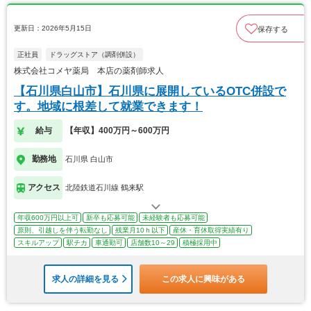
更新日：2026年5月15日
保存する
正社員
ドラッグストア（調剤併設）
株式会社コメヤ薬局 本店の薬剤師求人
【石川県白山市】石川県に展開しているOTC併設で
す。地域に根差して就業できます！
給与
【年収】400万円～600万円
勤務地
石川県 白山市
アクセス
北陸鉄道石川線 鶴来駅
年収600万円以上可
新卒も応募可能
未経験者も応募可能
原則、引越しを伴う転勤なし
残業月10ｈ以下
産休・育休取得実績有り
スキルアップ
駅チカ
車通勤可
店舗数10～29
積極採用中
求人の詳細を見る
この求人に興味がある