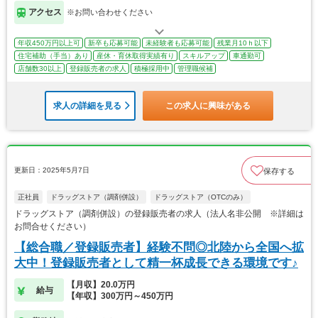
アクセス
※お問い合わせください
年収450万円以上可
新卒も応募可能
未経験者も応募可能
残業月10ｈ以下
住宅補助（手当）あり
産休・育休取得実績有り
スキルアップ
車通勤可
店舗数30以上
登録販売者の求人
積極採用中
管理職候補
求人の詳細を見る
この求人に興味がある
更新日：2025年5月7日
保存する
正社員
ドラッグストア（調剤併設）
ドラッグストア（OTCのみ）
ドラッグストア（調剤併設）の登録販売者の求人（法人名非公開 ※詳細は
お問合せください）
【総合職／登録販売者】経験不問◎北陸から全国へ拡
大中！登録販売者として精一杯成長できる環境です♪
【月収】20.0万円
給与
【年収】300万円～450万円