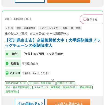
更新日：2026年6月18日
保存する
正社員
学術・管理薬剤師
メディカルライター、 MSL、 DI、学術
株式会社スギ薬局 白山物流センターの薬剤師求人
【石川県白山市】企業規模拡大中！大手調剤併設ドラ
ッグチェーンの薬剤師求人
給与
【年収】430万円～470万円前後
勤務地
石川県 白山市
アクセス
※お問い合わせください
年収450万円以上可
土日休み（相談可含む）
残業月10ｈ以下
産休・育休取得実績有り
スキルアップ
車通勤可
店舗数30以上
積極採用中
管理職候補
求人の詳細を見る
この求人に興味がある