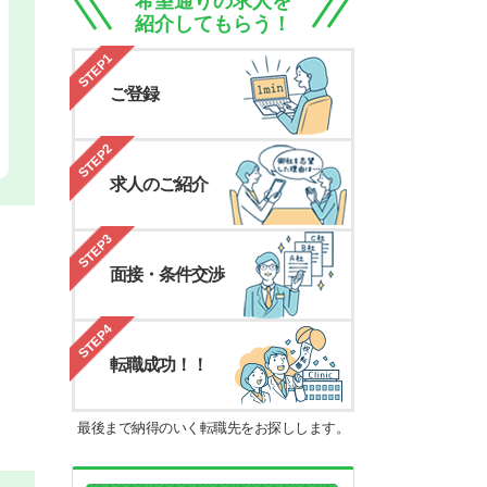
希望通りの求人を
紹介してもらう！
STEP1
ご登録
STEP2
求人のご紹介
STEP3
面接・条件交渉
STEP4
転職成功！！
最後まで納得のいく転職先をお探しします。