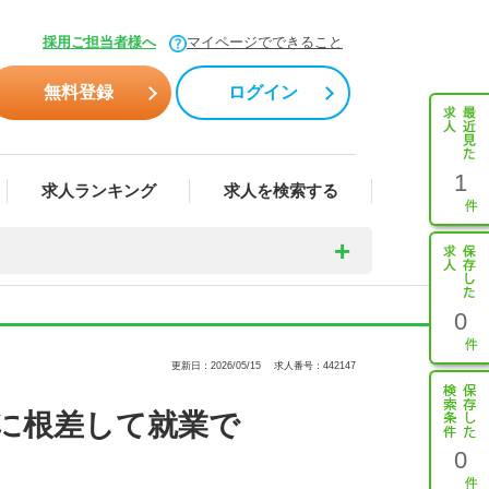
採用ご担当者様へ
マイページでできること
無料登録
ログイン
1
求人ランキング
求人を検索する
0
更新日：2026/05/15
求人番号：442147
に根差して就業で
0