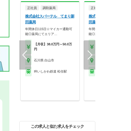
正社員
調剤薬局
正社員
調剤薬局
株式会社スパーテル てまり新
株式会社スパーテル てま
田薬局
田薬局
年間休日115日☆マイカー通勤可
年間休日115日☆マイカー通
能◎薬局にてエリア…
能◎薬局にてラウン…
【月収】38.0万円～50.0万
【月収】38.0万円～50.
円
円
石川県 白山市
石川県 白山市
IRいしかわ鉄道 松任駅
IRいしかわ鉄道 松任駅
この求人と似た求人をチェック