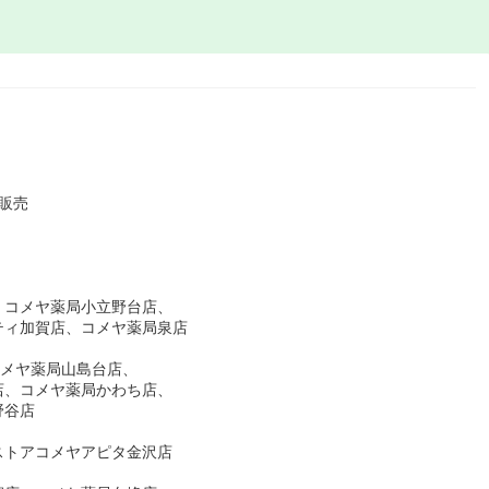
販売
、コメヤ薬局小立野台店、
ティ加賀店、コメヤ薬局泉店
コメヤ薬局山島台店、
店、コメヤ薬局かわち店、
野谷店
ストアコメヤアピタ金沢店