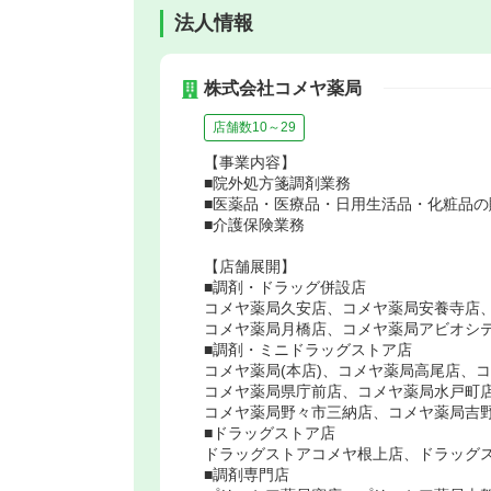
法人情報
株式会社コメヤ薬局
店舗数10～29
【事業内容】
■院外処方箋調剤業務
■医薬品・医療品・日用生活品・化粧品の
■介護保険業務
【店舗展開】
■調剤・ドラッグ併設店
コメヤ薬局久安店、コメヤ薬局安養寺店
コメヤ薬局月橋店、コメヤ薬局アビオシ
■調剤・ミニドラッグストア店
コメヤ薬局(本店)、コメヤ薬局高尾店、
コメヤ薬局県庁前店、コメヤ薬局水戸町
コメヤ薬局野々市三納店、コメヤ薬局吉
■ドラッグストア店
ドラッグストアコメヤ根上店、ドラッグ
■調剤専門店