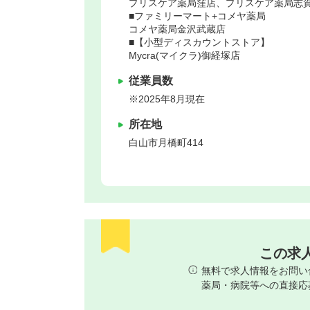
プリスケア薬局窪店、プリスケア薬局志
■ファミリーマート+コメヤ薬局
コメヤ薬局金沢武蔵店
■【小型ディスカウントストア】
Mycra(マイクラ)御経塚店
従業員数
※2025年8月現在
所在地
白山市
月橋町414
この求
無料で求人情報をお問い
薬局・病院等への直接応