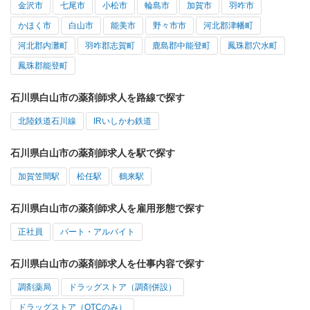
金沢市
七尾市
小松市
輪島市
加賀市
羽咋市
かほく市
白山市
能美市
野々市市
河北郡津幡町
河北郡内灘町
羽咋郡志賀町
鹿島郡中能登町
鳳珠郡穴水町
鳳珠郡能登町
石川県白山市の薬剤師求人を路線で探す
北陸鉄道石川線
IRいしかわ鉄道
石川県白山市の薬剤師求人を駅で探す
加賀笠間駅
松任駅
鶴来駅
石川県白山市の薬剤師求人を雇用形態で探す
正社員
パート・アルバイト
石川県白山市の薬剤師求人を仕事内容で探す
調剤薬局
ドラッグストア（調剤併設）
ドラッグストア（OTCのみ）