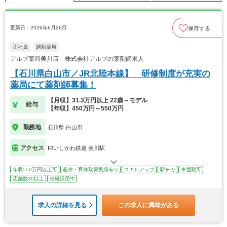
更新日：2026年6月26日
保存する
正社員
調剤薬局
アルプ薬局美川店 株式会社アルプの薬剤師求人
【石川県白山市／JR北陸本線】 研修制度が充実の
薬局にて薬剤師募集！
【月収】31.3万円以上 22歳～モデル
給与
【年収】450万円～550万円
勤務地
石川県 白山市
アクセス
IRいしかわ鉄道 美川駅
年収550万円以上可
産休・育休取得実績有り
スキルアップ
駅チカ
車通勤可
店舗数30以上
積極採用中
求人の詳細を見る
この求人に興味がある