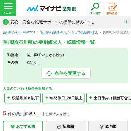
!
安心・安全な転職サポートの提供に努めます。
薬剤師の求人・転職TOP
石川県の薬剤師求人
白山市の薬剤師求人
美川駅の薬剤師求人
美川駅(石川県)の薬剤師求人・転職情報一覧
勤務地
美川駅(IRいしかわ鉄道)
その他
指定なし
条件を変更する
人気のこだわり条件を追加する
残業月10ｈ以下
年間休日120日以上
土日休み（相談可含
5
件の薬剤師求人
※ 非公開求人を除く
おすすめ順
新着順
給与順