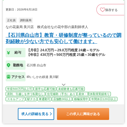
更新日：2026年6月18日
保存する
正社員
調剤薬局
なの花薬局 美川店 株式会社なの花中部の薬剤師求人
【石川県白山市】教育・研修制度が整っているので調
剤経験が少ない方でも安心して働けます。
【月収】24.0万円～29.0万円程度 24歳～モデル
給与
【年収】430万円～500万円程度 25歳～30歳モデル
勤務地
石川県 白山市
アクセス
IRいしかわ鉄道 美川駅
年収500万円以上可
新卒も応募可能
未経験者も応募可能
原則、引越しを伴う転勤なし
住宅補助（手当）あり
産休・育休取得実績有り
スキルアップ
駅チカ
車通勤可
店舗数30以上
積極採用中
年間休日120日以上
求人の詳細を見る
この求人に興味がある