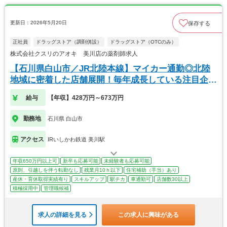
更新日：2026年5月20日
保存する
正社員
ドラッグストア（調剤併設）
ドラッグストア（OTCのみ）
株式会社クスリのアオキ 美川店の薬剤師求人
【石川県白山市／JR北陸本線】マイカー通勤◎北陸
地域に密着した店舗展開！毎年成長している注目企業
です
給与
【年収】428万円～673万円
勤務地
石川県 白山市
アクセス
IRいしかわ鉄道 美川駅
年収650万円以上可
新卒も応募可能
未経験者も応募可能
原則、引越しを伴う転勤なし
残業月10ｈ以下
住宅補助（手当）あり
産休・育休取得実績有り
スキルアップ
駅チカ
車通勤可
店舗数30以上
積極採用中
管理職候補
求人の詳細を見る
この求人に興味がある