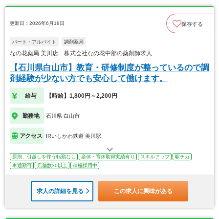
更新日：2026年6月18日
保存する
パート・アルバイト
調剤薬局
なの花薬局 美川店 株式会社なの花中部の薬剤師求人
【石川県白山市】教育・研修制度が整っているので調
剤経験が少ない方でも安心して働けます。
給与
【時給】1,800円～2,200円
勤務地
石川県 白山市
アクセス
IRいしかわ鉄道 美川駅
原則、引越しを伴う転勤なし
産休・育休取得実績有り
スキルアップ
駅チカ
車通勤可
店舗数30以上
積極採用中
求人の詳細を見る
この求人に興味がある