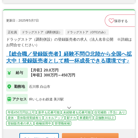
更新日：2025年5月7日
保存する
正社員
ドラッグストア（調剤併設）
ドラッグストア（OTCのみ）
ドラッグストア（調剤併設）の登録販売者の求人（法人名非公開 ※詳細は
お問合せください）
【総合職／登録販売者】経験不問◎北陸から全国へ拡
大中！登録販売者として精一杯成長できる環境です♪
【月収】20.0万円
給与
【年収】300万円～450万円
勤務地
石川県 白山市
アクセス
IRいしかわ鉄道 美川駅
年収450万円以上可
新卒も応募可能
未経験者も応募可能
住宅補助（手当）あり
産休・育休取得実績有り
スキルアップ
駅チカ
車通勤可
店舗数30以上
登録販売者の求人
積極採用中
管理職候補