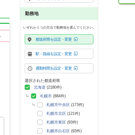
勤務地
いずれか１つの方法で勤務地を選んでください。
る
都道府県を設定・変更
駅・路線を設定・変更
通勤時間を設定・変更
選択された都道府県
北海道
(2180件)
札幌市
(884件)
札幌市中央区
(173件)
札幌市北区
(121件)
札幌市東区
(93件)
札幌市白石区
(93件)