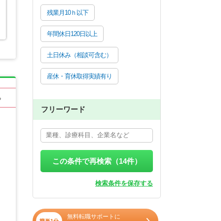
残業月10ｈ以下
年間休日120日以上
土日休み（相談可含む）
産休・育休取得実績有り
る
フリーワード
この条件で再検索（
14
件）
検索条件を保存する
無料転職サポートに