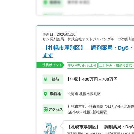
更新日：2026/05/26
サン調剤薬局 株式会社オストジャパングループの薬剤
【札幌市厚別区】 調剤薬局・DgS
ます
注目ポイント
年収700万円以上可
土日休み（相談可含む
【年収】430万円～700万円
給与
北海道 札幌市厚別区
勤務地
札幌市営地下鉄東西線 ひばりが丘(北海
アクセス
(苫小牧－札幌) 新札幌駅
【札幌市厚別区】 調剤薬局・Dg
調剤薬局だけではなく、福祉事業なども