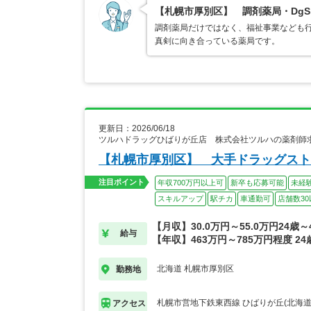
【札幌市厚別区】 調剤薬局・Dg
調剤薬局だけではなく、福祉事業なども
真剣に向き合っている薬局です。
更新日：2026/06/18
ツルハドラッグひばりが丘店 株式会社ツルハの薬剤師
【札幌市厚別区】 大手ドラッグスト
注目ポイント
年収700万円以上可
新卒も応募可能
未経
スキルアップ
駅チカ
車通勤可
店舗数30
【月収】30.0万円～55.0万円24歳
給与
【年収】463万円～785万円程度 2
北海道 札幌市厚別区
勤務地
札幌市営地下鉄東西線 ひばりが丘(北海道
アクセス