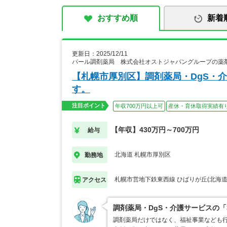
おすすめ順
新着
更新日：2025/12/11
パール調剤薬局 株式会社オストジャパングループの薬
【札幌市厚別区】調剤薬局・DgS・
す。
注目ポイント
年収700万円以上可
産休・育休取得実績有
【年収】430万円～700万円
給与
北海道 札幌市厚別区
勤務地
札幌市営地下鉄東西線 ひばりが丘(北海道
アクセス
調剤薬局・DgS・介護サービスの
調剤薬局だけではなく、福祉事業なども