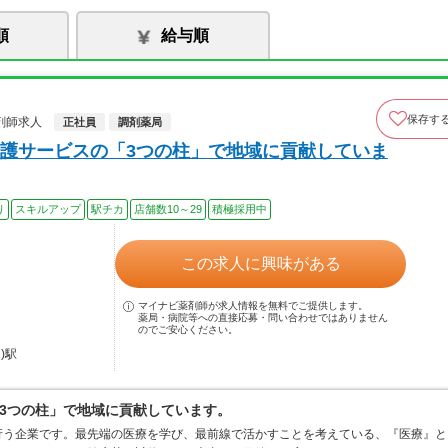
順
給与順
保存す
剤師求人
正社員
調剤薬局
介護サービスの「3つの柱」で地域に貢献していま
り
スキルアップ
駅チカ
店舗数10～29
積極採用中
この求人に興味がある
マイナビ薬剤師が求人情報を無料でご提供します。
薬局・病院等への直接応募・問い合わせではありません
のでご安心ください。
)駅
「3つの柱」で地域に貢献しています。
行う企業です。最先端の医療を学び、最前線で活かすことを考えている、『医療』と