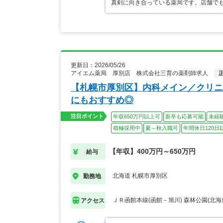
真剣に向き合っている薬局です。店舗で
更新日：2026/05/26
アイエム薬局 厚別店 株式会社三育の薬剤師求人
【札幌市厚別区】内科メイン／クリニ
にもおすすめ◎
注目ポイント
年収650万円以上可
新卒も応募可能
未経
積極採用中
夏～秋入職可
年間休日120日
【年収】400万円～650万円
給与
北海道 札幌市厚別区
勤務地
ＪＲ函館本線(函館－旭川) 森林公園(北海
アクセス