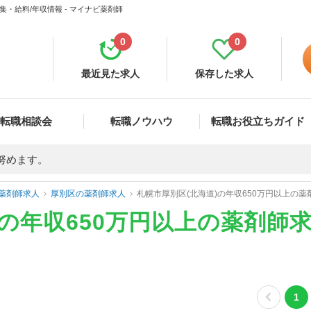
集・給料/年収情報 - マイナビ薬剤師
0
0
最近見た求人
保存した求人
転職相談会
転職ノウハウ
転職お役立ちガイド
努めます。
薬剤師求人
厚別区の薬剤師求人
札幌市厚別区(北海道)の年収650万円以上の
)の年収650万円以上の薬剤師
1