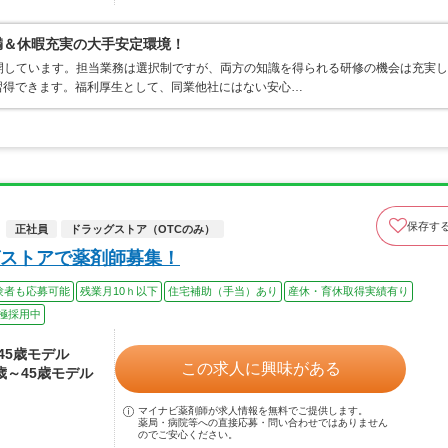
満＆休暇充実の大手安定環境！
開しています。担当業務は選択制ですが、両方の知識を得られる研修の機会は充実し
習得できます。福利厚生として、同業他社にはない安心…
保存す
正社員
ドラッグストア（OTCのみ）
ストアで薬剤師募集！
験者も応募可能
残業月10ｈ以下
住宅補助（手当）あり
産休・育休取得実績有り
極採用中
～45歳モデル
この求人に興味がある
4歳～45歳モデル
マイナビ薬剤師が求人情報を無料でご提供します。
薬局・病院等への直接応募・問い合わせではありません
のでご安心ください。