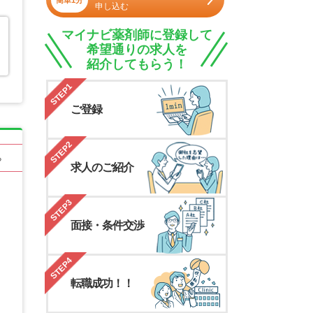
簡単1分
申し込む
マイナビ薬剤師に登録して
希望通りの求人を
紹介してもらう！
STEP1
ご登録
STEP2
る
求人のご紹介
STEP3
面接・条件交渉
STEP4
転職成功！！