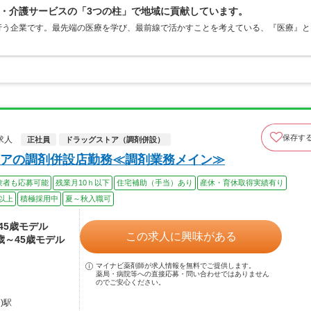
S・介護サービスの「3つの柱」で地域に貢献しています。
行う企業です。最先端の医療を学び、最前線で活かすことを考えている、『医療』と
保存す
求人
正社員
ドラッグストア（調剤併設）
アの調剤併設店勤務≪調剤業務メイン≫
験者も応募可能
残業月10ｈ以下
住宅補助（手当）あり
産休・育休取得実績有り
以上
積極採用中
夏～秋入職可
～45歳モデル
この求人に興味がある
4歳～45歳モデル
マイナビ薬剤師が求人情報を無料でご提供します。
薬局・病院等への直接応募・問い合わせではありません
のでご安心ください。
)駅