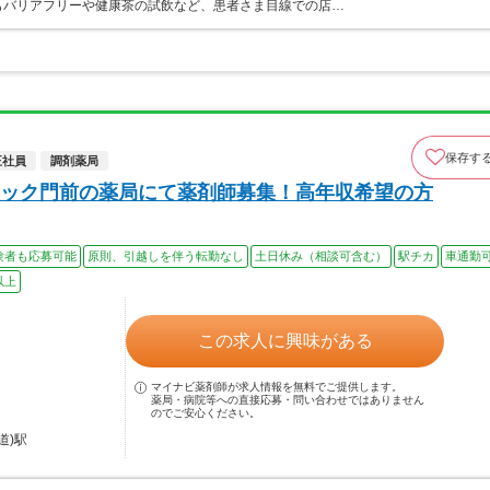
もバリアフリーや健康茶の試飲など、患者さま目線での店…
保存す
正社員
調剤薬局
ック門前の薬局にて薬剤師募集！高年収希望の方
験者も応募可能
原則、引越しを伴う転勤なし
土日休み（相談可含む）
駅チカ
車通勤
以上
この求人に興味がある
マイナビ薬剤師が求人情報を無料でご提供します。
薬局・病院等への直接応募・問い合わせではありません
のでご安心ください。
道)駅