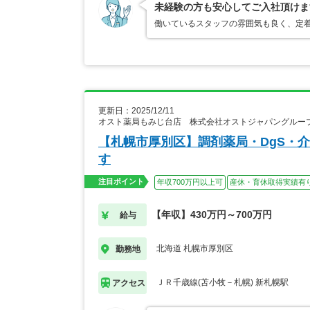
未経験の方も安心してご入社頂けま
働いているスタッフの雰囲気も良く、定
更新日：2025/12/11
オスト薬局もみじ台店 株式会社オストジャパングルー
【札幌市厚別区】調剤薬局・DgS・
す
注目ポイント
年収700万円以上可
産休・育休取得実績有
【年収】430万円～700万円
給与
北海道 札幌市厚別区
勤務地
ＪＲ千歳線(苫小牧－札幌) 新札幌駅
アクセス