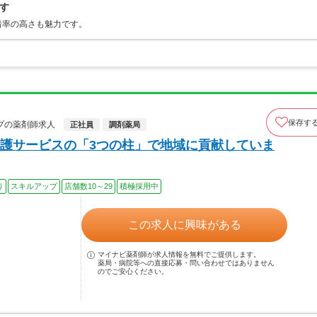
す
着率の高さも魅力です。
保存す
プの薬剤師求人
正社員
調剤薬局
介護サービスの「3つの柱」で地域に貢献していま
り
スキルアップ
店舗数10～29
積極採用中
この求人に興味がある
マイナビ薬剤師が求人情報を無料でご提供します。
薬局・病院等への直接応募・問い合わせではありません
のでご安心ください。