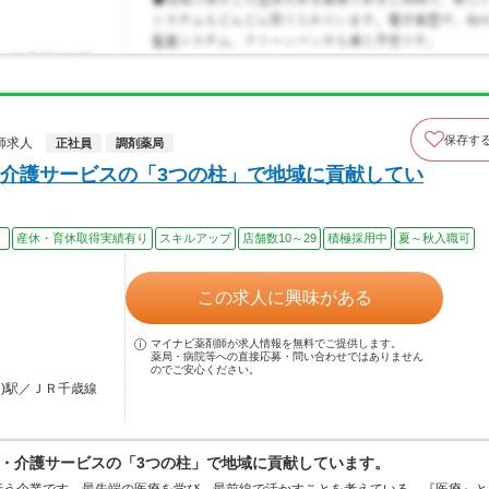
保存す
師求人
正社員
調剤薬局
・介護サービスの「3つの柱」で地域に貢献してい
）
産休・育休取得実績有り
スキルアップ
店舗数10～29
積極採用中
夏～秋入職可
この求人に興味がある
マイナビ薬剤師が求人情報を無料でご提供します。
薬局・病院等への直接応募・問い合わせではありません
のでご安心ください。
道)駅／ＪＲ千歳線
S・介護サービスの「3つの柱」で地域に貢献しています。
行う企業です。最先端の医療を学び、最前線で活かすことを考えている、『医療』と