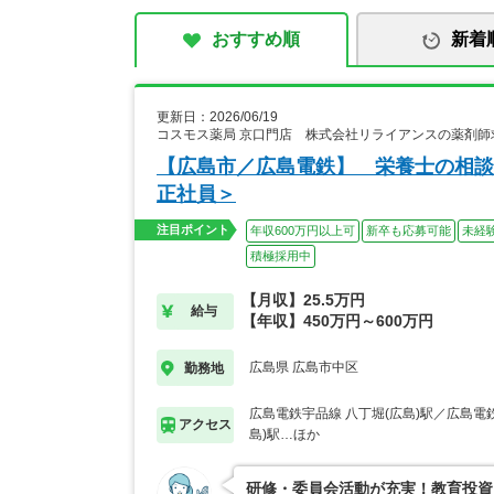
おすすめ順
新着
更新日：2026/06/19
コスモス薬局 京口門店 株式会社リライアンスの薬剤師
【広島市／広島電鉄】 栄養士の相談
正社員＞
注目ポイント
年収600万円以上可
新卒も応募可能
未経
積極採用中
【月収】25.5万円
給与
【年収】450万円～600万円
広島県 広島市中区
勤務地
広島電鉄宇品線 八丁堀(広島)駅／広島電
アクセス
島)駅…ほか
研修・委員会活動が充実！教育投資