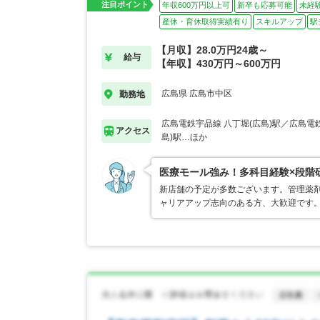
注目ポイント
年収600万円以上可
新卒も応募可能
未経
産休・育休取得実績有り
スキルアップ
駅
【月収】28.0万円24歳～
給与
【年収】430万円～600万円
広島県 広島市中区
勤務地
広島電鉄宇品線 八丁堀(広島)駅／広島電
アクセス
島)駅…ほか
医療モール強み！多科目経験×段階
新店舗の予定が多数ございます。管理薬
ャリアアップ志向のある方、大歓迎です