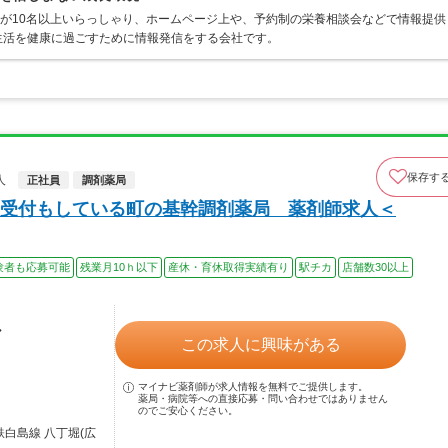
士が10名以上いらっしゃり、ホームページ上や、予約制の栄養相談会などで情報提供
生活を健康に過ごすために情報発信をする会社です。
保存す
人
正社員
調剤薬局
受付もしている町の基幹調剤薬局 薬剤師求人＜
験者も応募可能
残業月10ｈ以下
産休・育休取得実績有り
駅チカ
店舗数30以上
ル
この求人に興味がある
マイナビ薬剤師が求人情報を無料でご提供します。
薬局・病院等への直接応募・問い合わせではありません
のでご安心ください。
鉄白島線 八丁堀(広