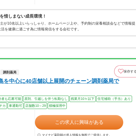
を惜しまない成長環境！
養士が10名以上いらっしゃり、ホームページ上や、予約制の栄養相談会などで情報提
生活を健康に過ごす為に情報発信をする会社です。
保存す
調剤薬局
広島を中心に40店舗以上展開のチェーン調剤薬局で
験者も応募可能
原則、引越しを伴う転勤なし
残業月10ｈ以下
住宅補助（手当）あり
チカ
車通勤可
店舗数10～29
積極採用中
この求人に興味がある
マイナビ薬剤師が求人情報を無料でご提供します。