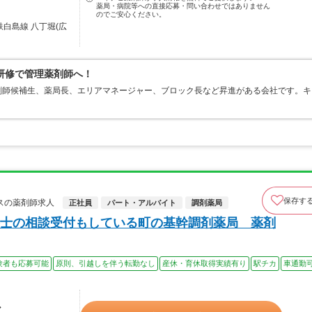
薬局・病院等への直接応募・問い合わせではありません
のでご安心ください。
鉄白島線 八丁堀(広
研修で管理薬剤師へ！
剤師候補生、薬局長、エリアマネージャー、ブロック長など昇進がある会社です。キ
。
保存す
スの薬剤師求人
正社員
パート・アルバイト
調剤薬局
士の相談受付もしている町の基幹調剤薬局 薬剤
験者も応募可能
原則、引越しを伴う転勤なし
産休・育休取得実績有り
駅チカ
車通勤
ル