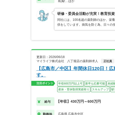
島)駅…ほか
研修・委員会活動が充実！教育投資
同社には、100名超の薬剤師のほか、栄
供をしています。病気を防ぐ為、日々の
更新日：2026/06/18
マイライフ株式会社 八丁堀店の薬剤師求人
正社員
【広島市／中区】年間休日120日！
す。
注目ポイント
年収600万円以上可
新卒も応募可能
未経
産休・育休取得実績有り
スキルアップ
駅
【年収】430万円～600万円
給与
広島県 広島市中区
勤務地