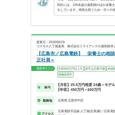
同社には、100名超の薬剤師のほか栄養
をしています。病気を防ぐため・日々の
更新日：2026/06/19
コスモス八丁堀薬局 株式会社リライアンスの薬剤師求
【広島市／広島電鉄】 栄養士の相談
正社員＞
注目ポイント
年収600万円以上可
新卒も応募可能
未経
積極採用中
【月収】25.5万円程度 24歳～モデ
給与
【年収】450万円～600万円
広島県 広島市中区
勤務地
広島電鉄宇品線 八丁堀(広島)駅／広島電
アクセス