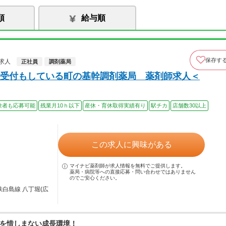
順
給与順
保存す
求人
正社員
調剤薬局
受付もしている町の基幹調剤薬局 薬剤師求人＜
験者も応募可能
残業月10ｈ以下
産休・育休取得実績有り
駅チカ
店舗数30以上
この求人に興味がある
マイナビ薬剤師が求人情報を無料でご提供します。
薬局・病院等への直接応募・問い合わせではありません
のでご安心ください。
鉄白島線 八丁堀(広
を惜しまない成長環境！