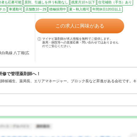
験者も応募可能
原則、引越しを伴う転勤なし
残業月10ｈ以下
住宅補助（手当）あり
チカ
車通勤可
店舗数10～29
積極採用中
夏～秋入職可
年間休日120日以上
この求人に興味がある
マイナビ薬剤師が求人情報を無料でご提供します。
薬局・病院等への直接応募・問い合わせではありません
のでご安心ください。
鉄白島線 八丁堀(広
研修で管理薬剤師へ！
剤師候補生、薬局長、エリアマネージャー、ブロック長など昇進がある会社です。キ
。