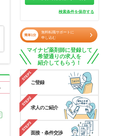
検索条件を保存する
無料転職サポートに
簡単1分
申し込む
マイナビ薬剤師に登録して
希望通りの求人を
紹介してもらう！
STEP1
ご登録
る
STEP2
求人のご紹介
可
STEP3
面接・条件交渉