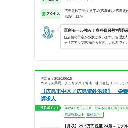
広島電鉄宇品線 八丁堀(広島)駅／広島電
アクセス
島)駅…ほか
医療モール強み！多科目経験×段階
新店舗の予定が多数ございます。管理薬
ャリアアップ志向のある方、大歓迎です
更新日：2026/06/18
コスモス薬局 チュリス八丁堀店 株式会社リライアン
【広島市中区／広島電鉄沿線】 栄養
師求人
注目ポイント
年収400万円以上可
新卒も応募可能
未経
店舗数30以上
積極採用中
【月収】25.5万円程度 24歳～モデ