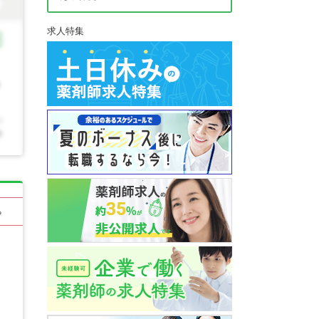
求人特集
る