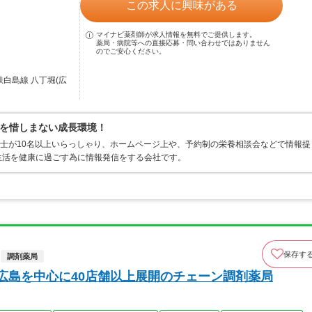
この求人に興味がある
マイナビ薬剤師が求人情報を無料でご提供します。
薬局・病院等への直接応募・問い合わせではありません
のでご安心ください。
鉄白島線 八丁堀(広
を惜しまない成長環境！
養士が10名以上いらっしゃり、ホームページ上や、予約制の栄養相談会などで情報提
生活を健康に過ごす為に情報発信をする会社です。
保存す
調剤薬局
！広島を中心に40店舗以上展開のチェーン調剤薬局