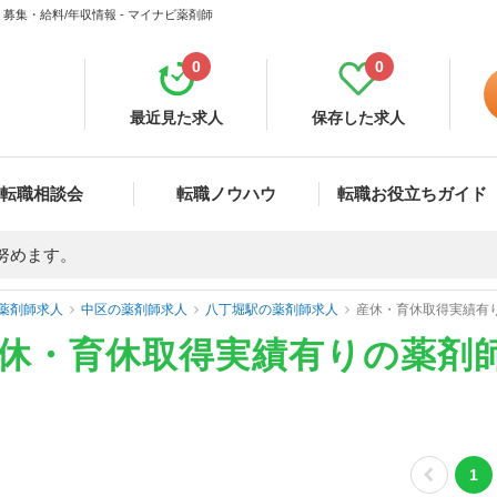
集・給料/年収情報 - マイナビ薬剤師
0
0
最近見た求人
保存した求人
転職相談会
転職ノウハウ
転職お役立ちガイド
努めます。
薬剤師求人
中区の薬剤師求人
八丁堀駅の薬剤師求人
産休・育休取得実績有
産休・育休取得実績有りの薬剤
1