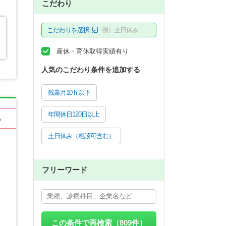
こだわり
こだわりを選択
例）土日休み
産休・育休取得実績有り
人気のこだわり条件を追加する
残業月10ｈ以下
年間休日120日以上
る
土日休み（相談可含む）
フリーワード
この条件で再検索（
809
件）