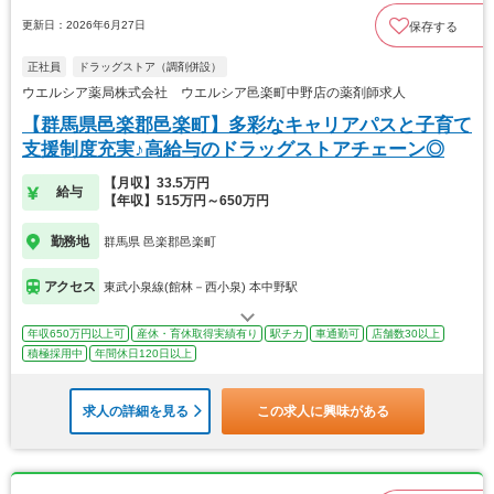
更新日：2026年6月27日
保存する
正社員
ドラッグストア（調剤併設）
ウエルシア薬局株式会社 ウエルシア邑楽町中野店の薬剤師求人
【群馬県邑楽郡邑楽町】多彩なキャリアパスと子育て
支援制度充実♪高給与のドラッグストアチェーン◎
【月収】33.5万円
給与
【年収】515万円～650万円
勤務地
群馬県 邑楽郡邑楽町
アクセス
東武小泉線(館林－西小泉) 本中野駅
年収650万円以上可
産休・育休取得実績有り
駅チカ
車通勤可
店舗数30以上
積極採用中
年間休日120日以上
求人の詳細を見る
この求人に興味がある