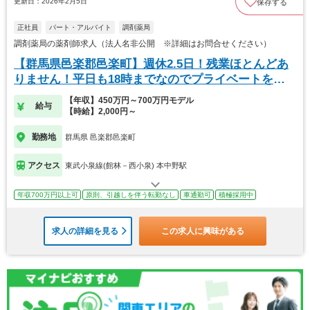
更新日：2026年2月5日
保存する
正社員
パート・アルバイト
調剤薬局
調剤薬局の薬剤師求人（法人名非公開 ※詳細はお問合せください）
【群馬県邑楽郡邑楽町】週休2.5日！残業ほとんどあ
りません！平日も18時までなのでプライベートを大
切
【年収】450万円～700万円モデル
給与
【時給】2,000円～
勤務地
群馬県 邑楽郡邑楽町
アクセス
東武小泉線(館林－西小泉) 本中野駅
年収700万円以上可
原則、引越しを伴う転勤なし
車通勤可
積極採用中
求人の詳細を見る
この求人に興味がある