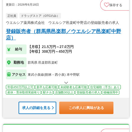
更新日：2026年6月18日
保存する
正社員
ドラッグストア（OTCのみ）
ウエルシア薬局株式会社 ウエルシア邑楽町中野店の登録販売者の求人
登録販売者（群馬県邑楽郡／ウエルシア邑楽町中野
店）
【月収】21.5万円～27.0万円
給与
【年収】308万円～450万円
勤務地
群馬県 邑楽郡邑楽町
アクセス
東武小泉線(館林－西小泉) 本中野駅
年収450万円以上可
新卒も応募可能
未経験者も応募可能
住宅補助（手当）あり
産休・育休取得実績有り
駅チカ
店舗数30以上
登録販売者の求人
積極採用中
求人の詳細を見る
この求人に興味がある