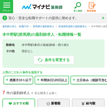
!
安心・安全な転職サポートの提供に努めます。
薬剤師の求人・転職TOP
群馬県の薬剤師求人
邑楽郡邑楽町の薬剤師求人
本中野駅の薬
本中野駅(群馬県)の薬剤師求人・転職情報一覧
勤務地
本中野駅(東武小泉線(館林－西小泉))
その他
指定なし
条件を変更する
人気のこだわり条件を追加する
残業月10ｈ以下
年間休日120日以上
土日休み（相談可含
7
件の薬剤師求人
※ 非公開求人を除く
おすすめ順
新着順
給与順