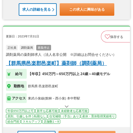
求人の詳細を見る
この求人に興味がある
更新日：2023年7月31日
保存する
正社員
調剤薬局
募集停止
調剤薬局の薬剤師求人（法人名非公開 ※詳細はお問合せください）
【群馬県邑楽郡邑楽町】薬剤師（調剤薬局）
給与
【年収】450万円～650万円以上 24歳～40歳モデル
勤務地
群馬県 邑楽郡邑楽町
アクセス
東武小泉線(館林－西小泉) 本中野駅
年収650万円以上可
新卒も応募可能
未経験者も応募可能
原則、引越しを伴う転勤なし
住宅補助（手当）あり
産休・育休取得実績有り
総合門前
スキルアップ
店舗数1～9