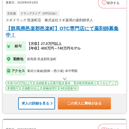
更新日：2026年6月18日
保存する
正社員
ドラッグストア（OTCのみ）
スギドラッグ 邑楽町店 株式会社スギ薬局の薬剤師求人
【群馬県邑楽郡邑楽町】OTC専門店にて薬剤師募集
中！
【月収】27.0万円以上
給与
【年収】400万円～740万円モデル
勤務地
群馬県 邑楽郡邑楽町
アクセス
東武小泉線(館林－西小泉) 本中野駅
年収700万円以上可
未経験者も応募可能
産休・育休取得実績有り
スキルアップ
車通勤可
店舗数30以上
積極採用中
WEB面接OK
求人の詳細を見る
この求人に興味がある