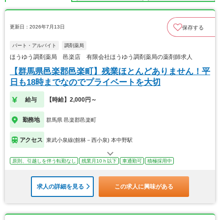
更新日：2026年7月13日
保存する
パート・アルバイト
調剤薬局
ほうゆう調剤薬局 邑楽店 有限会社ほうゆう調剤薬局の薬剤師求人
【群馬県邑楽郡邑楽町】残業ほとんどありません！平
日も18時までなのでプライベートを大切
給与
【時給】2,000円～
勤務地
群馬県 邑楽郡邑楽町
アクセス
東武小泉線(館林－西小泉) 本中野駅
原則、引越しを伴う転勤なし
残業月10ｈ以下
車通勤可
積極採用中
求人の詳細を見る
この求人に興味がある