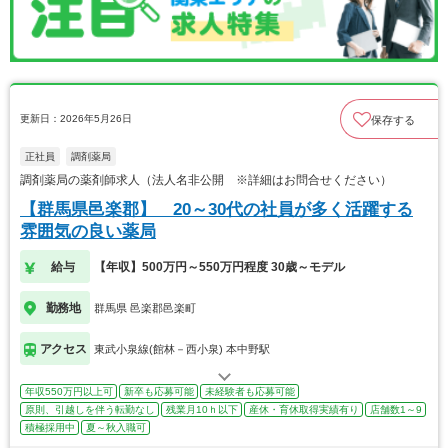
更新日：2026年5月26日
保存する
正社員
調剤薬局
調剤薬局の薬剤師求人（法人名非公開 ※詳細はお問合せください）
【群馬県邑楽郡】 20～30代の社員が多く活躍する
雰囲気の良い薬局
給与
【年収】500万円～550万円程度 30歳～モデル
勤務地
群馬県 邑楽郡邑楽町
アクセス
東武小泉線(館林－西小泉) 本中野駅
年収550万円以上可
新卒も応募可能
未経験者も応募可能
原則、引越しを伴う転勤なし
残業月10ｈ以下
産休・育休取得実績有り
店舗数1～9
積極採用中
夏～秋入職可