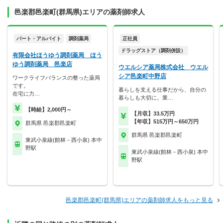
邑楽郡邑楽町(群馬県)エリアの薬剤師求人
パート・アルバイト
調剤薬局
正社員
ドラッグストア（調剤併設）
有限会社ほうゆう調剤薬局 ほう
ゆう調剤薬局 邑楽店
ウエルシア薬局株式会社 ウエル
シア邑楽町中野店
ワークライフバランスの整った薬局
です。
暮らしを支える仕事だから、自分の
在宅に力…
暮らしも大切に。業…
【時給】2,000円～
【月収】33.5万円
【年収】515万円～650万円
群馬県 邑楽郡邑楽町
群馬県 邑楽郡邑楽町
東武小泉線(館林－西小泉) 本中
野駅
東武小泉線(館林－西小泉) 本中
野駅
邑楽郡邑楽町(群馬県)エリアの薬剤師求人をもっと見る