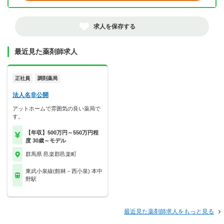
求人を保存する
最近見た薬剤師求人
正社員
調剤薬局
法人名非公開
アットホームで雰囲気の良い薬局で
す。
【年収】500万円～550万円程
度 30歳～モデル
群馬県 邑楽郡邑楽町
東武小泉線(館林－西小泉) 本中
野駅
最近見た薬剤師求人をもっと見る