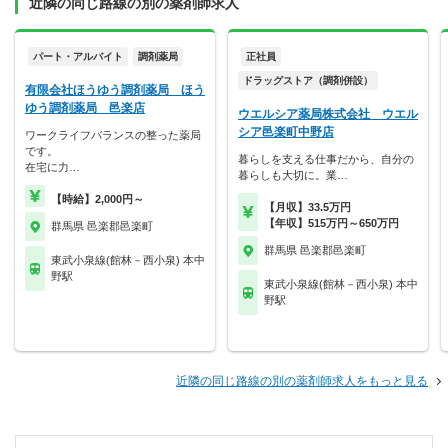
近隣の同じ路線の別の薬剤師求人
パート・アルバイト
調剤薬局
正社員
ドラッグストア（調剤併設）
有限会社ほうゆう調剤薬局 ほう
ゆう調剤薬局 邑楽店
ウエルシア薬局株式会社 ウエル
シア邑楽町中野店
ワークライフバランスの整った薬局
です。
暮らしを支える仕事だから、自分の
在宅に力…
暮らしも大切に。業…
【時給】2,000円～
【月収】33.5万円
【年収】515万円～650万円
群馬県 邑楽郡邑楽町
群馬県 邑楽郡邑楽町
東武小泉線(館林－西小泉) 本中
野駅
東武小泉線(館林－西小泉) 本中
野駅
近隣の同じ路線の別の薬剤師求人をもっと見る