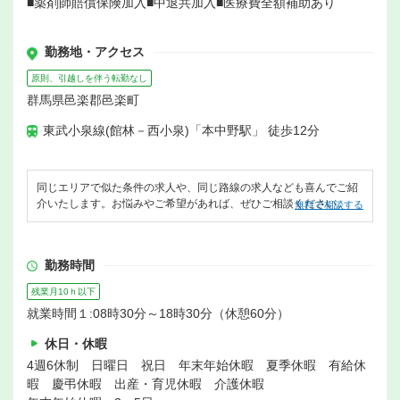
■薬剤師賠償保険加入■中退共加入■医療費全額補助あり
勤務地・アクセス
原則、引越しを伴う転勤なし
群馬県邑楽郡邑楽町
東武小泉線(館林－西小泉)「本中野駅」 徒歩12分
同じエリアで似た条件の求人や、同じ路線の求人なども喜んでご紹
介いたします。お悩みやご希望があれば、ぜひご相談ください。
無料で相談する
勤務時間
残業月10ｈ以下
就業時間１:08時30分～18時30分（休憩60分）
休日・休暇
4週6休制 日曜日 祝日 年末年始休暇 夏季休暇 有給休
暇 慶弔休暇 出産・育児休暇 介護休暇