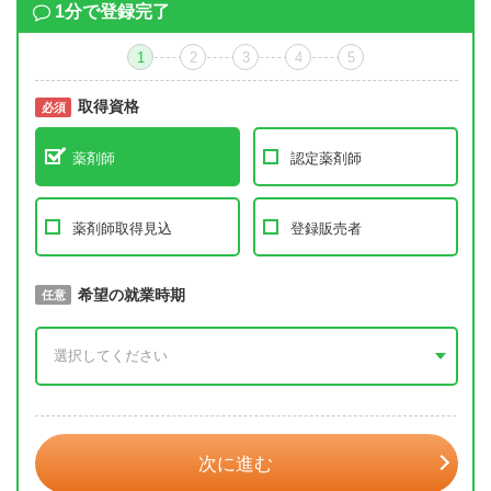
1分で登録完了
1
2
3
4
5
取得資格
必須
必須
薬剤師
認定薬剤師
薬剤師取得見込
登録販売者
取得予定年
希望の就業時期
必須
任意
年 3月
次に進む