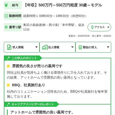
【年収】500万円～550万円程度 30歳～モデル
給与
勤務時間
就業時間１:08時30分～18時30分（休憩60分）
東武小泉線(館林－西小泉)「本中野駅」 徒歩
最寄り駅
アクセス
12分
更新日：2026/05/26 求人番号：434422
求人情報
法人情報
類似の求人
この求人のポイント
雰囲気の良さが売りの薬局です
同社は社員が気持ちよく働ける環境作りに力を入れております。そ
の結果、アットホームで雰囲気の良い薬局となっています。
BBQ、社員旅行あり
社内のコミュニケーション活性化のため、BBQや社員旅行を毎年実
施しております。
キャリアアドバイザーのレポート
アットホームで雰囲気の良い薬局です。