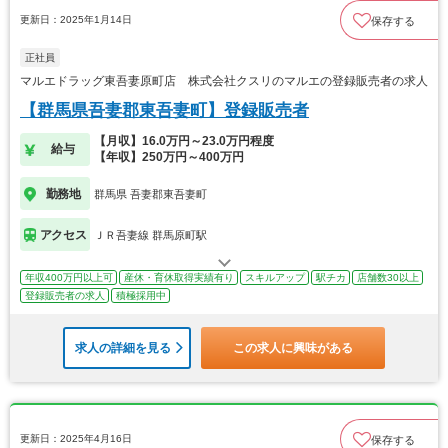
更新日：2025年1月14日
保存する
正社員
マルエドラッグ東吾妻原町店 株式会社クスリのマルエの登録販売者の求人
【群馬県吾妻郡東吾妻町】登録販売者
【月収】16.0万円～23.0万円程度
給与
【年収】250万円～400万円
勤務地
群馬県 吾妻郡東吾妻町
アクセス
ＪＲ吾妻線 群馬原町駅
年収400万円以上可
産休・育休取得実績有り
スキルアップ
駅チカ
店舗数30以上
登録販売者の求人
積極採用中
求人の詳細を見る
この求人に興味がある
更新日：2025年4月16日
保存する