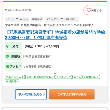
更新日：2024年10月9日
保存する
パート・アルバイト
調剤薬局
ドラッグストア（調剤併設）
マルエ薬局 東吾妻原町南店 株式会社クスリのマルエの薬剤師求人
【群馬県吾妻郡東吾妻町】地域密着の店舗展開☆時給
2,300円～♪嬉しい福利厚生充実◎
給与
【時給】2,300円～2,600円
勤務地
群馬県 吾妻郡東吾妻町
アクセス
ＪＲ吾妻線 群馬原町駅
残業月10ｈ以下
産休・育休取得実績有り
スキルアップ
駅チカ
店舗数30以上
積極採用中
求人の詳細を見る
この求人に興味がある