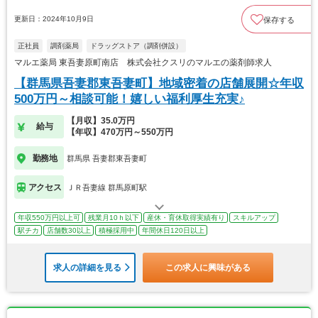
更新日：2024年10月9日
保存する
正社員
調剤薬局
ドラッグストア（調剤併設）
マルエ薬局 東吾妻原町南店 株式会社クスリのマルエの薬剤師求人
【群馬県吾妻郡東吾妻町】地域密着の店舗展開☆年収
500万円～相談可能！嬉しい福利厚生充実♪
【月収】35.0万円
給与
【年収】470万円～550万円
勤務地
群馬県 吾妻郡東吾妻町
アクセス
ＪＲ吾妻線 群馬原町駅
年収550万円以上可
残業月10ｈ以下
産休・育休取得実績有り
スキルアップ
駅チカ
店舗数30以上
積極採用中
年間休日120日以上
求人の詳細を見る
この求人に興味がある