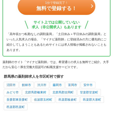
1分で登録完了！
無料で登録する！
サイト上では公開していない
求人（非公開求人）もあります
「高年収かつ転勤なしの調剤薬局」「土日休み＋平日休みの調剤薬局」と
いった人気求人の場合、「マイナビ薬剤師」に登録済みの方に優先的にご
紹介してしまうこともあるためサイトには求人情報が掲載されないことも
あります。
薬剤師のサイト「マイナビ薬剤師」では、希望通りの求人を無料でご紹介。大手
だから安心！厚生労働大臣認可の転職支援サービスです。
群馬県の薬剤師求人を市区町村で探す
沼田市
館林市
渋川市
藤岡市
富岡市
安中市
みどり市
北群馬郡榛東村
北群馬郡吉岡町
甘楽郡甘楽町
吾妻郡東吾妻町
佐波郡玉村町
邑楽郡板倉町
邑楽郡大泉町
邑楽郡邑楽町