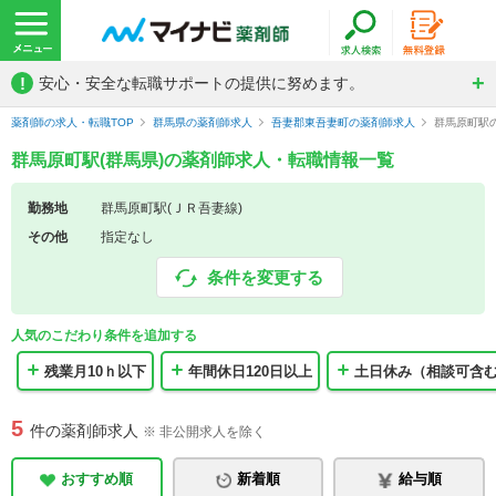
!
安心・安全な転職サポートの提供に努めます。
薬剤師の求人・転職TOP
群馬県の薬剤師求人
吾妻郡東吾妻町の薬剤師求人
群馬原町駅
群馬原町駅(群馬県)の薬剤師求人・転職情報一覧
勤務地
群馬原町駅(ＪＲ吾妻線)
その他
指定なし
条件を変更する
人気のこだわり条件を追加する
残業月10ｈ以下
年間休日120日以上
土日休み（相談可含
5
件の薬剤師求人
※ 非公開求人を除く
おすすめ順
新着順
給与順