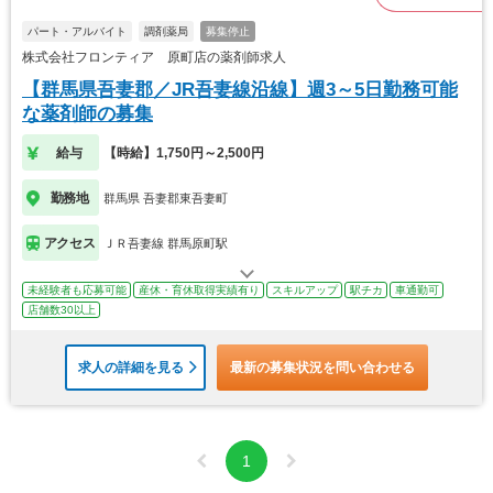
パート・アルバイト
調剤薬局
募集停止
株式会社フロンティア 原町店の薬剤師求人
【群馬県吾妻郡／JR吾妻線沿線】週3～5日勤務可能
な薬剤師の募集
給与
【時給】1,750円～2,500円
勤務地
群馬県 吾妻郡東吾妻町
アクセス
ＪＲ吾妻線 群馬原町駅
未経験者も応募可能
産休・育休取得実績有り
スキルアップ
駅チカ
車通勤可
店舗数30以上
求人の詳細を見る
最新の募集状況を問い合わせる
1