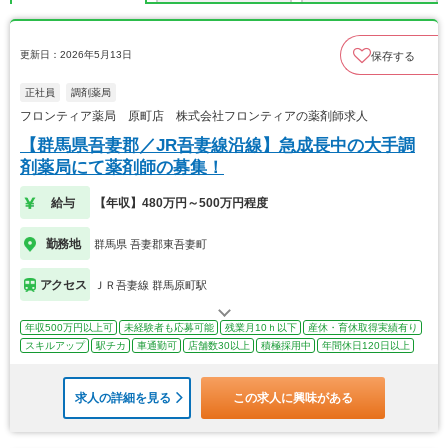
更新日：2026年5月13日
保存する
正社員
調剤薬局
フロンティア薬局 原町店 株式会社フロンティアの薬剤師求人
【群馬県吾妻郡／JR吾妻線沿線】急成長中の大手調
剤薬局にて薬剤師の募集！
給与
【年収】480万円～500万円程度
勤務地
群馬県 吾妻郡東吾妻町
アクセス
ＪＲ吾妻線 群馬原町駅
年収500万円以上可
未経験者も応募可能
残業月10ｈ以下
産休・育休取得実績有り
スキルアップ
駅チカ
車通勤可
店舗数30以上
積極採用中
年間休日120日以上
求人の詳細を見る
この求人に興味がある