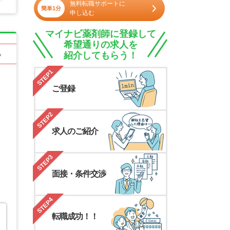
無料転職サポートに
簡単1分
申し込む
マイナビ薬剤師に登録して
希望通りの求人を
紹介してもらう！
る
STEP1
ご登録
STEP2
求人のご紹介
STEP3
面接・条件交渉
STEP4
転職成功！！