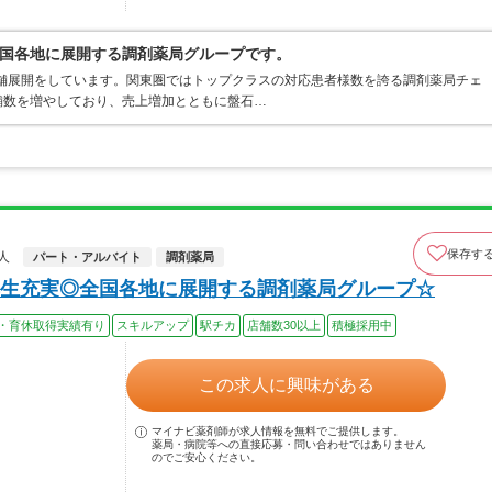
国各地に展開する調剤薬局グループです。
店舗展開をしています。関東圏ではトップクラスの対応患者様数を誇る調剤薬局チェ
店舗数を増やしており、売上増加とともに盤石…
保存す
人
パート・アルバイト
調剤薬局
生充実◎全国各地に展開する調剤薬局グループ☆
・育休取得実績有り
スキルアップ
駅チカ
店舗数30以上
積極採用中
この求人に興味がある
マイナビ薬剤師が求人情報を無料でご提供します。
薬局・病院等への直接応募・問い合わせではありません
のでご安心ください。