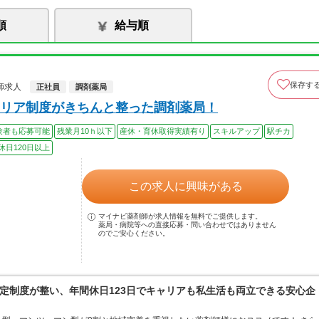
順
給与順
保存す
師求人
正社員
調剤薬局
リア制度がきちんと整った調剤薬局！
験者も応募可能
残業月10ｈ以下
産休・育休取得実績有り
スキルアップ
駅チカ
休日120日以上
この求人に興味がある
マイナビ薬剤師が求人情報を無料でご提供します。
薬局・病院等への直接応募・問い合わせではありません
のでご安心ください。
定制度が整い、年間休日123日でキャリアも私生活も両立できる安心企