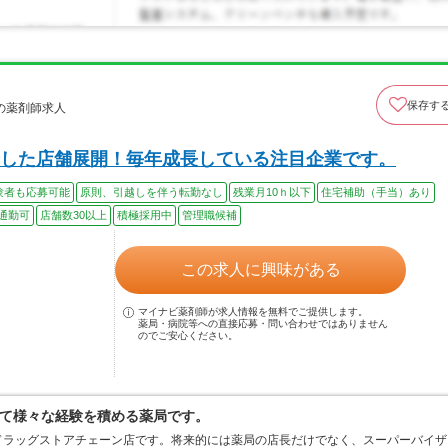
保存す
の薬剤師求人
した店舗展開！毎年成長している注目企業です。
験者も応募可能
原則、引越しを伴う転勤なし
残業月10ｈ以下
住宅補助（手当）あり
通勤可
店舗数30以上
積極採用中
管理職候補
この求人に興味がある
マイナビ薬剤師が求人情報を無料でご提供します。
薬局・病院等への直接応募・問い合わせではありません
のでご安心ください。
て様々な経験を積める薬局です。
ドラッグストアチェーン店です。将来的には薬局の店長だけでなく、スーパーバイザ