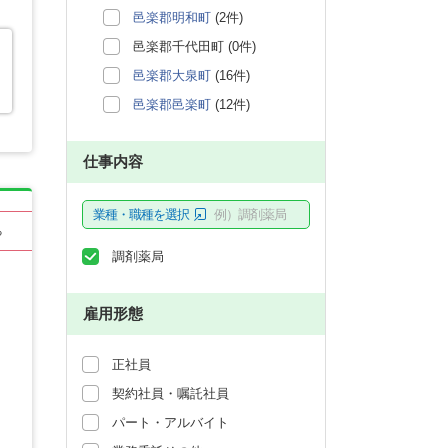
邑楽郡明和町
(2件)
邑楽郡千代田町 (0件)
邑楽郡大泉町
(16件)
邑楽郡邑楽町
(12件)
仕事内容
業種・職種を選択
例）調剤薬局
る
調剤薬局
雇用形態
正社員
契約社員・嘱託社員
パート・アルバイト