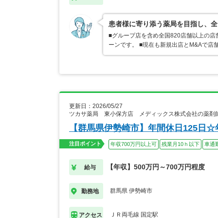
患者様に寄り添う薬局を目指し、全
■グループ店を含め全国820店舗以上の
ーンです。 ■現在も新規出店とM&Aで
更新日：2026/05/27
ツカサ薬局 東小保方店 メディックス株式会社の薬剤
【群馬県伊勢崎市】年間休日125日☆
注目ポイント
年収700万円以上可
残業月10ｈ以下
車通
【年収】500万円～700万円程度
給与
群馬県 伊勢崎市
勤務地
ＪＲ両毛線 国定駅
アクセス