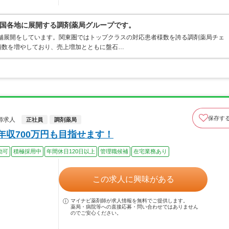
国各地に展開する調剤薬局グループです。
店舗展開をしています。関東圏ではトップクラスの対応患者様数を誇る調剤薬局チェ
店舗数を増やしており、売上増加とともに盤石…
保存す
師求人
正社員
調剤薬局
年収700万円も目指せます！
勤可
積極採用中
年間休日120日以上
管理職候補
在宅業務あり
この求人に興味がある
マイナビ薬剤師が求人情報を無料でご提供します。
薬局・病院等への直接応募・問い合わせではありません
のでご安心ください。