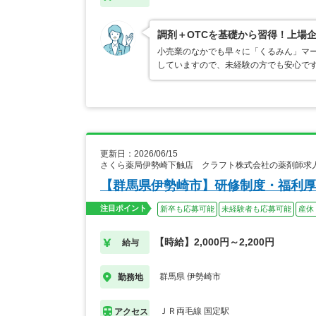
調剤＋OTCを基礎から習得！上場
小売業のなかでも早々に「くるみん」マ
していますので、未経験の方でも安心で
更新日：2026/06/15
さくら薬局伊勢崎下触店 クラフト株式会社の薬剤師求
【群馬県伊勢崎市】研修制度・福利厚
注目ポイント
新卒も応募可能
未経験者も応募可能
産休
【時給】2,000円～2,200円
給与
群馬県 伊勢崎市
勤務地
ＪＲ両毛線 国定駅
アクセス