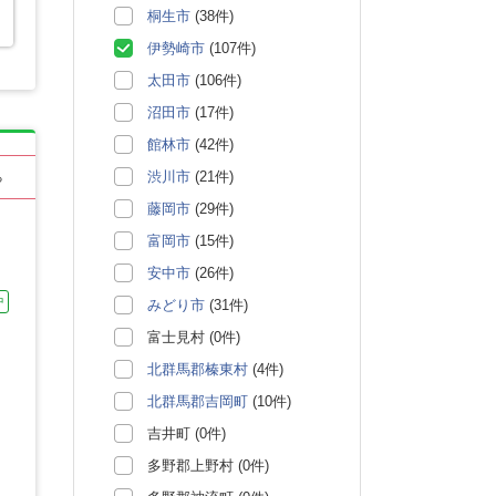
桐生市
(38件)
伊勢崎市
(107件)
太田市
(106件)
沼田市
(17件)
館林市
(42件)
渋川市
(21件)
る
藤岡市
(29件)
富岡市
(15件)
安中市
(26件)
中
みどり市
(31件)
富士見村 (0件)
北群馬郡榛東村
(4件)
北群馬郡吉岡町
(10件)
吉井町 (0件)
多野郡上野村 (0件)