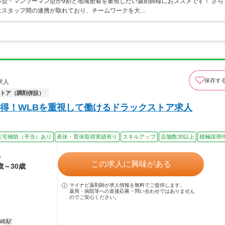
型・マンツーマン型が9割と地域密着を重視したい薬剤師様におススメです！ さら
はスタッフ間の連携が取れており、チームワークを大…
保存す
求人
トア（調剤併設）
得！WLBを重視して働けるドラックストア求人
住宅補助（手当）あり
産休・育休取得実績有り
スキルアップ
店舗数30以上
積極採用
ル
この求人に興味がある
歳～30歳
マイナビ薬剤師が求人情報を無料でご提供します。
薬局・病院等への直接応募・問い合わせではありません
のでご安心ください。
勢崎駅