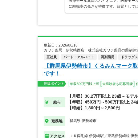
医療モール薬局のパイオニア、医療モール
に離職率の低さが特徴です。背景として
更新日：2026/06/18
カワチ薬局 伊勢崎西店 株式会社カワチ薬品の薬剤師
正社員
パート・アルバイト
調剤薬局
ドラッグス
【群馬県伊勢崎市】くるみんマーク取
です！
注目ポイント
年収500万円以上可
未経験者も応募可能
【月収】30.2万円以上 23歳～モデ
【年収】450万円～500万円以上 24
給与
【時給】1,800円～2,500円
群馬県 伊勢崎市
勤務地
ＪＲ両毛線 伊勢崎駅／東武伊勢崎線 伊
アクセス