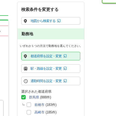
検索条件を変更する
地図から検索する
る
勤務地
いずれか１つの方法で勤務地を選んでください。
都道府県を設定・変更
駅・路線を設定・変更
通勤時間を設定・変更
選択された都道府県
群馬県
(888件)
前橋市
(183件)
高崎市
(185件)