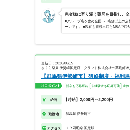
患者様に寄り添う薬局を目指し、全
■グループ店を含め全国820店舗以上の
ーンです。 ■現在も新規出店とM&Aで
更新日：2026/06/15
さくら薬局 伊勢崎国定店 クラフト株式会社の薬剤師求
【群馬県伊勢崎市】研修制度・福利厚
注目ポイント
新卒も応募可能
未経験者も応募可能
産休
【時給】2,000円～2,200円
給与
群馬県 伊勢崎市
勤務地
ＪＲ両毛線 国定駅
アクセス