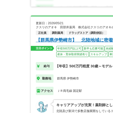
更新日：2026/05/21
クスリのアオキ 田部井薬局 株式会社クスリのアオキ
正社員
調剤薬局
ドラッグストア（調剤併設）
【群馬県伊勢崎市】 北陸地域に密着
注目ポイント
年収500万円以上可
新卒も応募可能
未経
産休・育休取得実績有り
スキルアップ
車
【年収】500万円程度 30歳～モデル
給与
群馬県 伊勢崎市
勤務地
ＪＲ両毛線 国定駅
アクセス
キャリアアップが充実！薬剤師とし
北陸及び新潟で多数店舗展開をしている