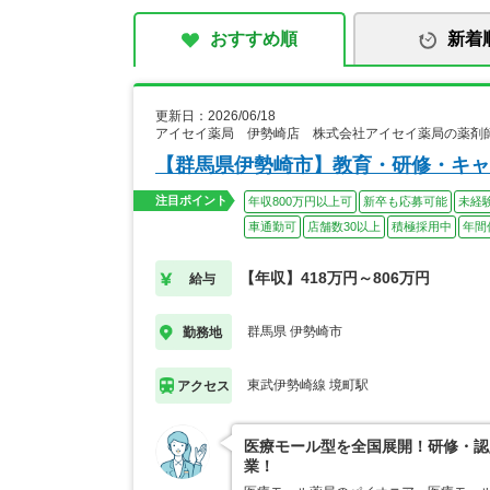
おすすめ順
新着
更新日：2026/06/18
アイセイ薬局 伊勢崎店 株式会社アイセイ薬局の薬剤
【群馬県伊勢崎市】教育・研修・キャ
注目ポイント
年収800万円以上可
新卒も応募可能
未経
車通勤可
店舗数30以上
積極採用中
年間
【年収】418万円～806万円
給与
群馬県 伊勢崎市
勤務地
東武伊勢崎線 境町駅
アクセス
医療モール型を全国展開！研修・認
業！