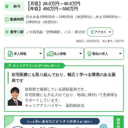
【月収】28.0万円～40.0万円
給与
【年収】450万円～550万円
月火水金:09時00分～18時30分（休憩90分）,木土:09時00分～
勤務時間
13時00分（休憩0分）
最寄り駅
ＪＲ両毛線「伊勢崎駅」 バス・車15分
アクセス
更新日：2025/05/21 求人番号：525779
求人情報
法人情報
類似の求人
キャリアアドバイザーのレポート
在宅医療にも取り組んでおり、幅広く学べる環境のある薬
局です
群馬県で展開している調剤薬局です。
在宅医療にも力を入れており、地域に根付いて患者様を
サポートしています。
キャリアアドバイザー 薬剤師担当