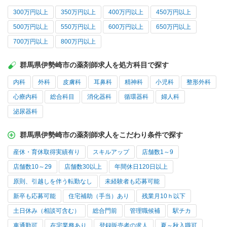
300万円以上
350万円以上
400万円以上
450万円以上
500万円以上
550万円以上
600万円以上
650万円以上
700万円以上
800万円以上
群馬県伊勢崎市の薬剤師求人を処方科目で探す
内科
外科
皮膚科
耳鼻科
精神科
小児科
整形外科
心療内科
総合科目
消化器科
循環器科
婦人科
泌尿器科
群馬県伊勢崎市の薬剤師求人をこだわり条件で探す
産休・育休取得実績有り
スキルアップ
店舗数1～9
店舗数10～29
店舗数30以上
年間休日120日以上
原則、引越しを伴う転勤なし
未経験者も応募可能
新卒も応募可能
住宅補助（手当）あり
残業月10ｈ以下
土日休み（相談可含む）
総合門前
管理職候補
駅チカ
車通勤可
在宅業務あり
登録販売者の求人
夏～秋入職可