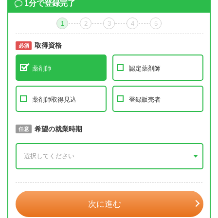
1分で登録完了
1
2
3
4
5
取得資格
必須
必須
薬剤師
認定薬剤師
薬剤師取得見込
登録販売者
取得予定年
希望の就業時期
必須
任意
年 3月
次に進む