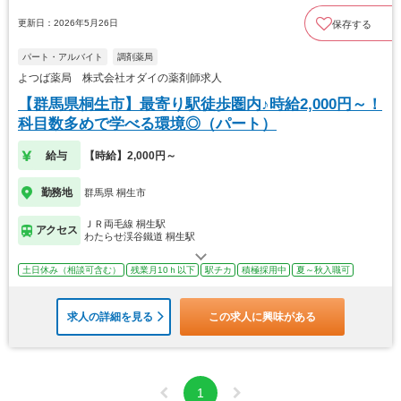
更新日：2026年5月26日
保存する
パート・アルバイト
調剤薬局
よつば薬局 株式会社オダイの薬剤師求人
【群馬県桐生市】最寄り駅徒歩圏内♪時給2,000円～！
科目数多めで学べる環境◎（パート）
給与
【時給】2,000円～
勤務地
群馬県 桐生市
ＪＲ両毛線 桐生駅
アクセス
わたらせ渓谷鐵道 桐生駅
土日休み（相談可含む）
残業月10ｈ以下
駅チカ
積極採用中
夏～秋入職可
求人の詳細を見る
この求人に興味がある
1