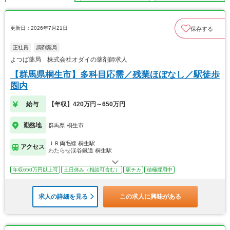
更新日：2026年7月21日
保存する
正社員
調剤薬局
よつば薬局 株式会社オダイの薬剤師求人
【群馬県桐生市】多科目応需／残業ほぼなし／駅徒歩
圏内
給与
【年収】420万円～650万円
勤務地
群馬県 桐生市
ＪＲ両毛線 桐生駅
アクセス
わたらせ渓谷鐵道 桐生駅
年収650万円以上可
土日休み（相談可含む）
駅チカ
積極採用中
求人の詳細を見る
この求人に興味がある