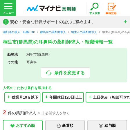
!
安心・安全な転職サポートの提供に努めます。
薬剤師の求人・転職TOP
群馬県の薬剤師求人
桐生市の薬剤師求人
桐生市(群馬県)の耳
桐生市(群馬県)の耳鼻科の薬剤師求人・転職情報一覧
勤務地
桐生市(群馬県)
その他
耳鼻科
条件を変更する
人気のこだわり条件を追加する
残業月10ｈ以下
年間休日120日以上
土日休み（相談可含
2
件の薬剤師求人
※ 非公開求人を除く
おすすめ順
新着順
給与順