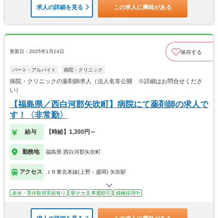
求人の詳細を見る
この求人に興味がある
更新日：2025年1月14日
保存する
パート・アルバイト
病院・クリニック
病院・クリニックの薬剤師求人（法人名非公開 ※詳細はお問合せくださ
い）
【福島県／西白河郡矢吹町】病院にて薬剤師の求人で
す！〈非常勤〉
給与
【時給】1,300円～
勤務地
福島県 西白河郡矢吹町
アクセス
ＪＲ東北本線(上野－盛岡) 矢吹駅
産休・育休取得実績有り
駅チカ
車通勤可
積極採用中