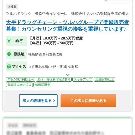
正社員
ツルハドラッグ 矢吹中央インター店 株式会社ツルハの登録販売者の求人
大手ドラッグチェーン・ツルハグループで登録販売者
募集！カウンセリング重視の接客を重視しています♪
【月収】18.0万円～28.5万円程度
給与
【年収】350万円～500万円
勤務地
福島県 西白河郡矢吹町
アクセス
ＪＲ東北本線(上野－盛岡) 矢吹駅
年収500万円以上可
産休・育休取得実績有り
スキルアップ
店舗数30以上
登録販売者の求人
積極採用中
求人の詳細を見る
この求人に興味がある