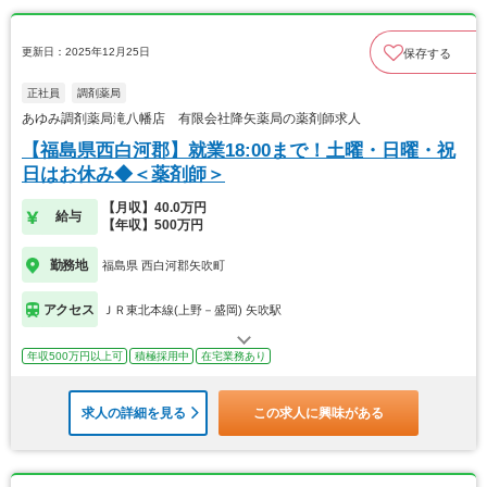
更新日：2025年12月25日
保存する
正社員
調剤薬局
あゆみ調剤薬局滝八幡店 有限会社降矢薬局の薬剤師求人
【福島県西白河郡】就業18:00まで！土曜・日曜・祝
日はお休み◆＜薬剤師＞
【月収】40.0万円
給与
【年収】500万円
勤務地
福島県 西白河郡矢吹町
アクセス
ＪＲ東北本線(上野－盛岡) 矢吹駅
年収500万円以上可
積極採用中
在宅業務あり
求人の詳細を見る
この求人に興味がある