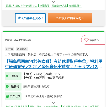
原則、引越しを伴う転勤なし
車通勤可
店舗数30以上
積極採用中
求人の詳細を見る
この求人に興味がある
更新日：2026年6月18日
保存する
正社員
調剤薬局
コスモ調剤薬局 矢吹店 株式会社コスモファーマの薬剤師求人
【福島県西白河郡矢吹町】有給休暇取得率◎／福利厚
生研修充実／社宅／産休育休実績有／キャリアパス豊
富
【月収】29.0万円24歳モデル
給与
【年収】450万円～650万円程度
勤務地
福島県 西白河郡矢吹町
アクセス
ＪＲ東北本線(上野－盛岡) 矢吹駅
年収650万円以上可
原則、引越しを伴う転勤なし
住宅補助（手当）あり
車通勤可