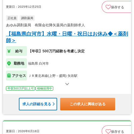
更新日：2025年12月25日
保存する
正社員
調剤薬局
あゆみ調剤薬局 有限会社降矢薬局の薬剤師求人
【福島県白河市】水曜・日曜・祝日はお休み◆＜薬剤
師＞
給与
【年収】500万円経験を考慮し決定
勤務地
福島県 白河市
アクセス
ＪＲ東北本線(上野－盛岡) 矢吹駅
年収500万円以上可
積極採用中
求人の詳細を見る
この求人に興味がある
更新日：2026年6月18日
保存する