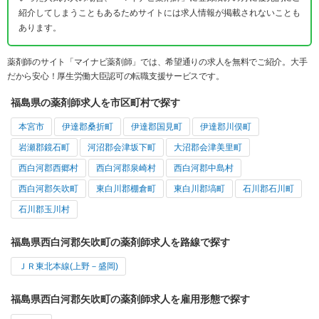
紹介してしまうこともあるためサイトには求人情報が掲載されないことも
あります。
薬剤師のサイト「マイナビ薬剤師」では、希望通りの求人を無料でご紹介。大手
だから安心！厚生労働大臣認可の転職支援サービスです。
福島県の薬剤師求人を市区町村で探す
本宮市
伊達郡桑折町
伊達郡国見町
伊達郡川俣町
岩瀬郡鏡石町
河沼郡会津坂下町
大沼郡会津美里町
西白河郡西郷村
西白河郡泉崎村
西白河郡中島村
西白河郡矢吹町
東白川郡棚倉町
東白川郡塙町
石川郡石川町
石川郡玉川村
福島県西白河郡矢吹町の薬剤師求人を路線で探す
ＪＲ東北本線(上野－盛岡)
福島県西白河郡矢吹町の薬剤師求人を雇用形態で探す