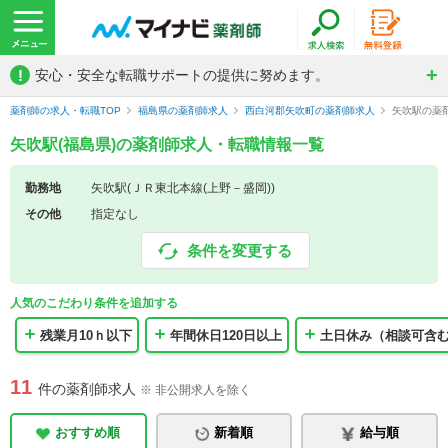
!
安心・安全な転職サポートの提供に努めます。
薬剤師の求人・転職TOP
福島県の薬剤師求人
西白河郡矢吹町の薬剤師求人
矢吹駅の薬
矢吹駅(福島県)の薬剤師求人・転職情報一覧
勤務地
矢吹駅(ＪＲ東北本線(上野－盛岡))
その他
指定なし
条件を変更する
人気のこだわり条件を追加する
残業月10ｈ以下
年間休日120日以上
土日休み（相談可含
11
件の薬剤師求人
※ 非公開求人を除く
おすすめ順
新着順
給与順