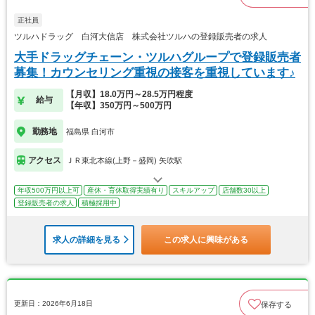
正社員
ツルハドラッグ 白河大信店 株式会社ツルハの登録販売者の求人
大手ドラッグチェーン・ツルハグループで登録販売者
募集！カウンセリング重視の接客を重視しています♪
【月収】18.0万円～28.5万円程度
給与
【年収】350万円～500万円
勤務地
福島県 白河市
アクセス
ＪＲ東北本線(上野－盛岡) 矢吹駅
年収500万円以上可
産休・育休取得実績有り
スキルアップ
店舗数30以上
登録販売者の求人
積極採用中
求人の詳細を見る
この求人に興味がある
更新日：2026年6月18日
保存する