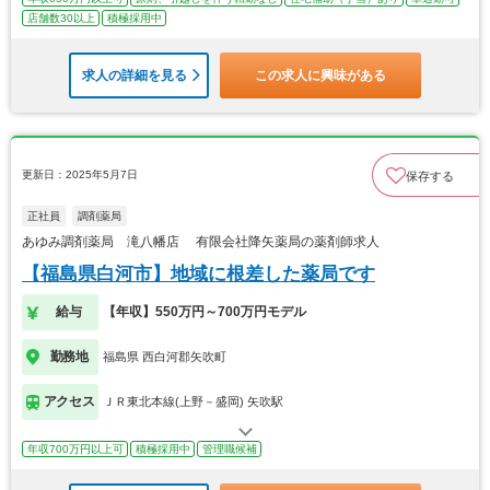
店舗数30以上
積極採用中
求人の詳細を見る
この求人に興味がある
更新日：2025年5月7日
保存する
正社員
調剤薬局
あゆみ調剤薬局 滝八幡店 有限会社降矢薬局の薬剤師求人
【福島県白河市】地域に根差した薬局です
給与
【年収】550万円～700万円モデル
勤務地
福島県 西白河郡矢吹町
アクセス
ＪＲ東北本線(上野－盛岡) 矢吹駅
年収700万円以上可
積極採用中
管理職候補