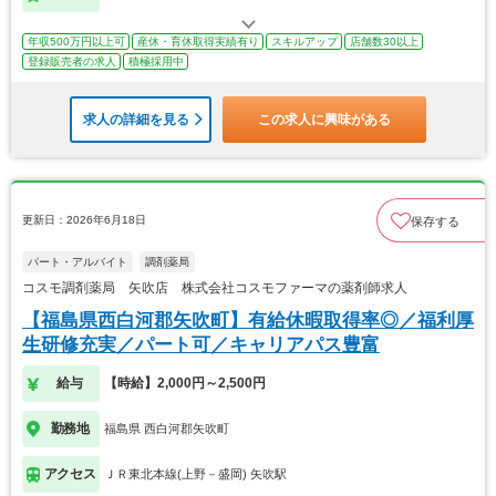
年収500万円以上可
産休・育休取得実績有り
スキルアップ
店舗数30以上
登録販売者の求人
積極採用中
求人の詳細を見る
この求人に興味がある
更新日：2026年6月18日
保存する
パート・アルバイト
調剤薬局
コスモ調剤薬局 矢吹店 株式会社コスモファーマの薬剤師求人
【福島県西白河郡矢吹町】有給休暇取得率◎／福利厚
生研修充実／パート可／キャリアパス豊富
給与
【時給】2,000円～2,500円
勤務地
福島県 西白河郡矢吹町
アクセス
ＪＲ東北本線(上野－盛岡) 矢吹駅