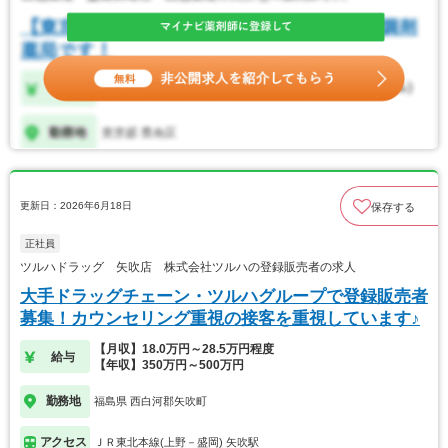
更新日：2026年6月18日
保存する
正社員
ツルハドラッグ 矢吹店 株式会社ツルハの登録販売者の求人
大手ドラッグチェーン・ツルハグループで登録販売者
募集！カウンセリング重視の接客を重視しています♪
【月収】18.0万円～28.5万円程度
給与
【年収】350万円～500万円
勤務地
福島県 西白河郡矢吹町
アクセス
ＪＲ東北本線(上野－盛岡) 矢吹駅