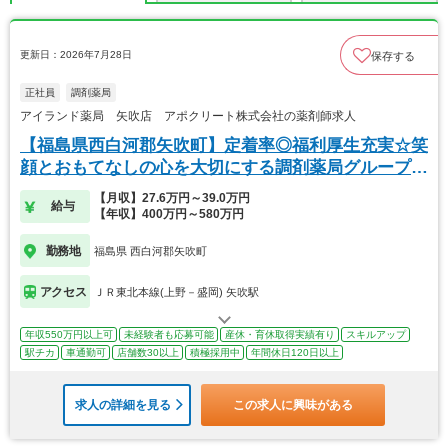
更新日：2026年7月28日
保存する
正社員
調剤薬局
アイランド薬局 矢吹店 アポクリート株式会社の薬剤師求人
【福島県西白河郡矢吹町】定着率◎福利厚生充実☆笑
顔とおもてなしの心を大切にする調剤薬局グループで
す！
【月収】27.6万円～39.0万円
給与
【年収】400万円～580万円
勤務地
福島県 西白河郡矢吹町
アクセス
ＪＲ東北本線(上野－盛岡) 矢吹駅
年収550万円以上可
未経験者も応募可能
産休・育休取得実績有り
スキルアップ
駅チカ
車通勤可
店舗数30以上
積極採用中
年間休日120日以上
求人の詳細を見る
この求人に興味がある