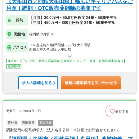
【大牟田市／西鉄大牟田線】幅広いキャリアパスをご
用意！調剤・OTC販売薬剤師の募集です
【月収】30.0万円～50.0万円程度 24歳～50歳モデル
給与
【年収】450万円～800万円程度 24歳～50歳モデル
勤務地
福岡県 大牟田市
ＪＲ鹿児島本線(門司港－八代) 大牟田駅
アクセス
西鉄天神大牟田線 大牟田駅
年収800万円以上可
新卒も応募可能
残業月10ｈ以下
産休・育休取得実績有り
車通勤可
求人の詳細を見る
最新の募集状況を問い合わせる
更新日：2025年3月17日
保存する
正社員
調剤薬局
募集停止
調剤薬局の薬剤師求人（法人名非公開 ※詳細はお問合せください）