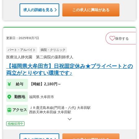
求人の詳細を見る
この求人に興味がある
更新日：2025年8月7日
保存する
パート・アルバイト
病院・クリニック
医療法人静光園 第二病院の薬剤師求人
【福岡県大牟田市】日祝固定休み★プライベートとの
両立がとりやすい環境です♪
給与
【時給】2,180円～
勤務地
福岡県 大牟田市
ＪＲ鹿児島本線(門司港－八代) 大牟田駅
アクセス
西鉄天神大牟田線 大牟田駅
積極採用中