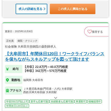
求人の詳細を見る
この求人に興味がある
更新日：2025年10月8日
保存する
正社員
病院・クリニック
社会保険 大牟田天領病院の薬剤師求人
【大牟田市】年間休日120日！ワークライフバランス
を保ちながらスキルアップを図って頂けます
【月収】22.8万円～40.0万円程度
給与
【年収】342万円～570万円程度
勤務地
福岡県 大牟田市
ＪＲ鹿児島本線(門司港－八代) 大牟田駅
アクセス
西鉄天神大牟田線 大牟田駅
年収550万円以上可
新卒も応募可能
未経験者も応募可能
車通勤可
積極採用中
年間休日120日以上