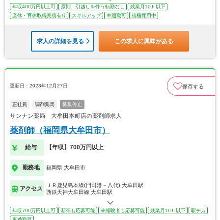
年収400万円以上可
原則、引越しを伴う転勤なし
残業月10ｈ以下
産休・育休取得実績有り
スキルアップ
車通勤可
積極採用中
求人の詳細を見る
この求人に興味がある
更新日：2023年12月27日
保存する
正社員
調剤薬局
募集停止
サンナン薬局 大牟田本町店の薬剤師求人
薬剤師（福岡県大牟田市）
給与
【年収】700万円以上
勤務地
福岡県 大牟田市
ＪＲ鹿児島本線(門司港－八代) 大牟田駅
アクセス
西鉄天神大牟田線 大牟田駅
年収700万円以上可
新卒も応募可能
未経験者も応募可能
残業月10ｈ以下
駅チカ
車通勤可