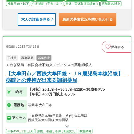
残業月10ｈ以下
住宅補助（手当）あり
産休・育休取得実績有り
店舗数30以上
求人の詳細を見る
最新の募集状況を問い合わせる
更新日：2025年3月17日
保存する
正社員
調剤薬局
募集停止
くぬぎ薬局 有限会社不知火メディクスの薬剤師求人
【大牟田市／西鉄大牟田線・ＪＲ鹿児島本線沿線】
病院との連携が出来る調剤薬局
【月収】25.1万円～36.3万円22歳～30歳モデル
給与
【年収】450万円以上 モデル
勤務地
福岡県 大牟田市
ＪＲ鹿児島本線(門司港－八代) 大牟田駅
アクセス
西鉄天神大牟田線 大牟田駅
年収450万円以上可
原則、引越しを伴う転勤なし
車通勤可