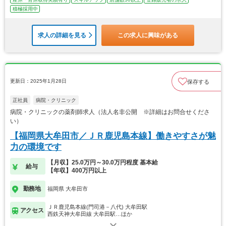
積極採用中
求人の詳細を見る
この求人に興味がある
更新日：2025年1月28日
保存する
正社員
病院・クリニック
病院・クリニックの薬剤師求人（法人名非公開 ※詳細はお問合せくださ
い）
【福岡県大牟田市／ＪＲ鹿児島本線】働きやすさが魅
力の環境です
【月収】25.0万円～30.0万円程度 基本給
給与
【年収】400万円以上
勤務地
福岡県 大牟田市
ＪＲ鹿児島本線(門司港－八代) 大牟田駅
アクセス
西鉄天神大牟田線 大牟田駅…ほか