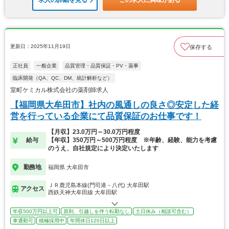
求人の詳細を見る
この求人に興味がある
更新日：2025年11月19日
保存する
正社員
一般企業
品質管理・品質保証・PV・薬事
臨床開発（QA、QC、DM、統計解析など）
室町ケミカル株式会社の薬剤師求人
【福岡県大牟田市】社内の風通しの良さ◎安定した経
営を行っている企業にて品質保証のお仕事です！
【月収】23.0万円～30.0万円程度
給与
【年収】350万円～500万円程度 ※年齢、経験、能力を考慮
のうえ、自社規定により決定いたします
勤務地
福岡県 大牟田市
ＪＲ鹿児島本線(門司港－八代) 大牟田駅
アクセス
西鉄天神大牟田線 大牟田駅
年収500万円以上可
原則、引越しを伴う転勤なし
土日休み（相談可含む）
車通勤可
積極採用中
年間休日120日以上