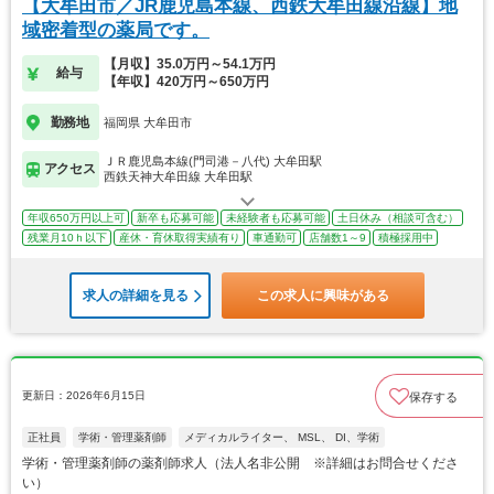
【大牟田市／JR鹿児島本線、西鉄大牟田線沿線】地
域密着型の薬局です。
【月収】35.0万円～54.1万円
給与
【年収】420万円～650万円
勤務地
福岡県 大牟田市
ＪＲ鹿児島本線(門司港－八代) 大牟田駅
アクセス
西鉄天神大牟田線 大牟田駅
年収650万円以上可
新卒も応募可能
未経験者も応募可能
土日休み（相談可含む）
残業月10ｈ以下
産休・育休取得実績有り
車通勤可
店舗数1～9
積極採用中
求人の詳細を見る
この求人に興味がある
更新日：2026年6月15日
保存する
正社員
学術・管理薬剤師
メディカルライター、 MSL、 DI、学術
学術・管理薬剤師の薬剤師求人（法人名非公開 ※詳細はお問合せくださ
い）