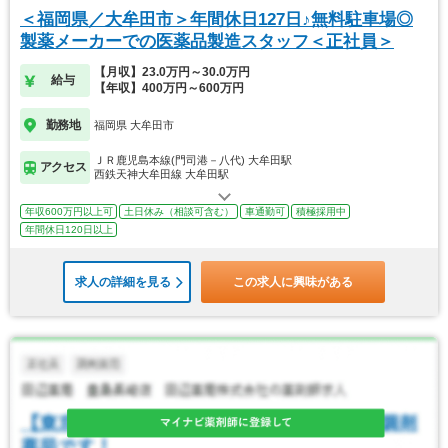
＜福岡県／大牟田市＞年間休日127日♪無料駐車場◎
製薬メーカーでの医薬品製造スタッフ＜正社員＞
【月収】23.0万円～30.0万円
給与
【年収】400万円～600万円
勤務地
福岡県 大牟田市
ＪＲ鹿児島本線(門司港－八代) 大牟田駅
アクセス
西鉄天神大牟田線 大牟田駅
年収600万円以上可
土日休み（相談可含む）
車通勤可
積極採用中
年間休日120日以上
求人の詳細を見る
この求人に興味がある