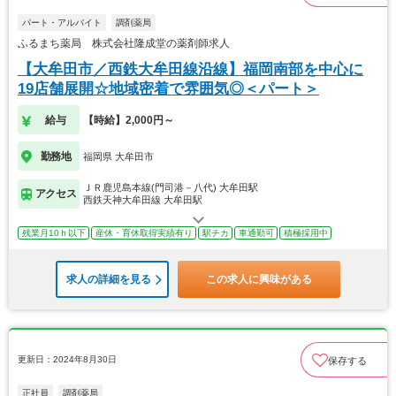
パート・アルバイト
調剤薬局
ふるまち薬局 株式会社隆成堂の薬剤師求人
【大牟田市／西鉄大牟田線沿線】福岡南部を中心に
19店舗展開☆地域密着で雰囲気◎＜パート＞
給与
【時給】2,000円～
勤務地
福岡県 大牟田市
ＪＲ鹿児島本線(門司港－八代) 大牟田駅
アクセス
西鉄天神大牟田線 大牟田駅
残業月10ｈ以下
産休・育休取得実績有り
駅チカ
車通勤可
積極採用中
求人の詳細を見る
この求人に興味がある
更新日：2024年8月30日
保存する
正社員
調剤薬局