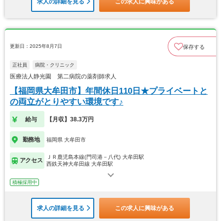
求人の詳細を見る
この求人に興味がある
更新日：2025年8月7日
保存する
正社員
病院・クリニック
医療法人静光園 第二病院の薬剤師求人
【福岡県大牟田市】年間休日110日★プライベートと
の両立がとりやすい環境です♪
給与
【月収】38.3万円
勤務地
福岡県 大牟田市
ＪＲ鹿児島本線(門司港－八代) 大牟田駅
アクセス
西鉄天神大牟田線 大牟田駅
積極採用中
求人の詳細を見る
この求人に興味がある