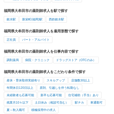
福岡県大牟田市の薬剤師求人を駅で探す
銀水駅
新栄町(福岡)駅
西鉄銀水駅
福岡県大牟田市の薬剤師求人を雇用形態で探す
正社員
パート・アルバイト
福岡県大牟田市の薬剤師求人を仕事内容で探す
調剤薬局
病院・クリニック
ドラッグストア（OTCのみ）
福岡県大牟田市の薬剤師求人をこだわり条件で探す
産休・育休取得実績有り
スキルアップ
店舗数30以上
年間休日120日以上
原則、引越しを伴う転勤なし
未経験者も応募可能
新卒も応募可能
住宅補助（手当）あり
残業月10ｈ以下
土日休み（相談可含む）
駅チカ
車通勤可
夏～秋入職可
積極採用中の求人