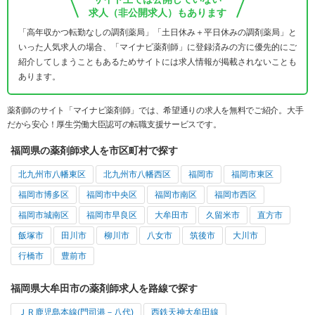
求人（非公開求人）もあります
「高年収かつ転勤なしの調剤薬局」「土日休み＋平日休みの調剤薬局」と
いった人気求人の場合、「マイナビ薬剤師」に登録済みの方に優先的にご
紹介してしまうこともあるためサイトには求人情報が掲載されないことも
あります。
薬剤師のサイト「マイナビ薬剤師」では、希望通りの求人を無料でご紹介。大手
だから安心！厚生労働大臣認可の転職支援サービスです。
福岡県の薬剤師求人を市区町村で探す
北九州市八幡東区
北九州市八幡西区
福岡市
福岡市東区
福岡市博多区
福岡市中央区
福岡市南区
福岡市西区
福岡市城南区
福岡市早良区
大牟田市
久留米市
直方市
飯塚市
田川市
柳川市
八女市
筑後市
大川市
行橋市
豊前市
福岡県大牟田市の薬剤師求人を路線で探す
ＪＲ鹿児島本線(門司港－八代)
西鉄天神大牟田線