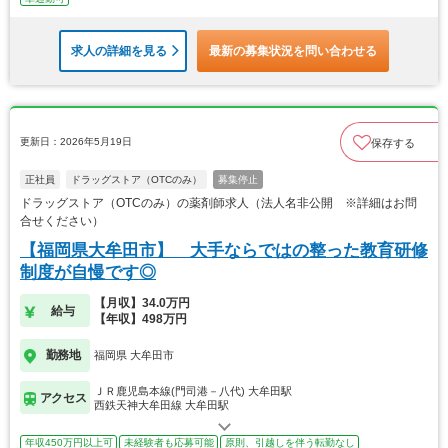
求人の詳細を見る
最新の募集状況を問い合わせる
更新日：2026年5月19日
保存する
正社員
ドラッグストア（OTCのみ）
募集停止
ドラッグストア（OTCのみ）の薬剤師求人（法人名非公開 ※詳細はお問
合せください）
【福岡県大牟田市】 大手ならではの整った教育研修
制度が自慢です◎
【月収】34.0万円
給与
【年収】498万円
勤務地
福岡県 大牟田市
ＪＲ鹿児島本線(門司港－八代) 大牟田駅
アクセス
西鉄天神大牟田線 大牟田駅
年収450万円以上可
未経験者も応募可能
原則、引越しを伴う転勤なし