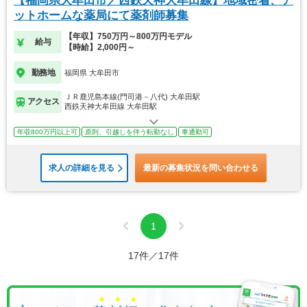
【福岡県大牟田市／西鉄天神大牟田線】地域密着、ア
ットホームな薬局にて薬剤師募集
【年収】750万円～800万円モデル
給与
【時給】2,000円～
勤務地
福岡県 大牟田市
ＪＲ鹿児島本線(門司港－八代) 大牟田駅
アクセス
西鉄天神大牟田線 大牟田駅
年収800万円以上可
原則、引越しを伴う転勤なし
車通勤可
求人の詳細を見る
最新の募集状況を問い合わせる
1
17件／17件