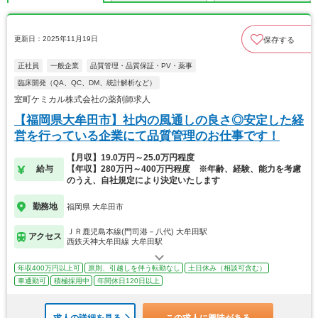
更新日：2025年11月19日
保存する
正社員
一般企業
品質管理・品質保証・PV・薬事
臨床開発（QA、QC、DM、統計解析など）
室町ケミカル株式会社の薬剤師求人
【福岡県大牟田市】社内の風通しの良さ◎安定した経
営を行っている企業にて品質管理のお仕事です！
【月収】19.0万円～25.0万円程度
給与
【年収】280万円～400万円程度 ※年齢、経験、能力を考慮
のうえ、自社規定により決定いたします
勤務地
福岡県 大牟田市
ＪＲ鹿児島本線(門司港－八代) 大牟田駅
アクセス
西鉄天神大牟田線 大牟田駅
年収400万円以上可
原則、引越しを伴う転勤なし
土日休み（相談可含む）
車通勤可
積極採用中
年間休日120日以上