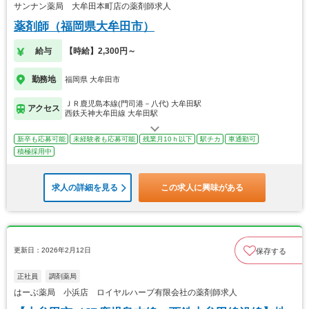
サンナン薬局 大牟田本町店の薬剤師求人
薬剤師（福岡県大牟田市）
給与
【時給】2,300円～
勤務地
福岡県 大牟田市
ＪＲ鹿児島本線(門司港－八代) 大牟田駅
アクセス
西鉄天神大牟田線 大牟田駅
新卒も応募可能
未経験者も応募可能
残業月10ｈ以下
駅チカ
車通勤可
積極採用中
求人の詳細を見る
この求人に興味がある
更新日：2026年2月12日
保存する
正社員
調剤薬局
はーぶ薬局 小浜店 ロイヤルハーブ有限会社の薬剤師求人