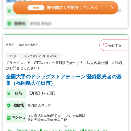
更新日：2026年5月25日
保存する
正社員
ドラッグストア（OTCのみ）
ドラッグストア（OTCのみ）の登録販売者の求人（法人名非公開 ※詳細
はお問合せください）
全国大手のドラッグストアチェーン/登録販売者の募
集（福岡県大牟田市）
給与
【月収】17.2万円
勤務地
福岡県 大牟田市
ＪＲ鹿児島本線(門司港－八代) 大牟田駅
アクセス
西鉄天神大牟田線 大牟田駅
産休・育休取得実績有り
スキルアップ
店舗数30以上
登録販売者の求人