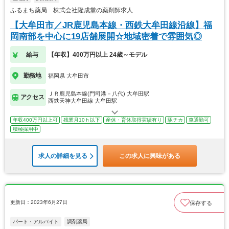
ふるまち薬局 株式会社隆成堂の薬剤師求人
【大牟田市／JR鹿児島本線・西鉄大牟田線沿線】福
岡南部を中心に19店舗展開☆地域密着で雰囲気◎
給与
【年収】400万円以上 24歳～モデル
勤務地
福岡県 大牟田市
ＪＲ鹿児島本線(門司港－八代) 大牟田駅
アクセス
西鉄天神大牟田線 大牟田駅
年収400万円以上可
残業月10ｈ以下
産休・育休取得実績有り
駅チカ
車通勤可
積極採用中
求人の詳細を見る
この求人に興味がある
更新日：2023年6月27日
保存する
パート・アルバイト
調剤薬局