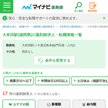
!
安心・安全な転職サポートの提供に努めます。
薬剤師の求人・転職TOP
福岡県の薬剤師求人
大牟田市の薬剤師求人
大牟田駅の薬剤師
大牟田駅(福岡県)の薬剤師求人・転職情報一覧
勤務地
大牟田駅(ＪＲ鹿児島本線(門司港－八代))
その他
指定なし
条件を変更する
人気のこだわり条件を追加する
残業月10ｈ以下
年間休日120日以上
土日休み（相談可含
17
件の薬剤師求人
※ 非公開求人を除く
おすすめ順
新着順
給与順