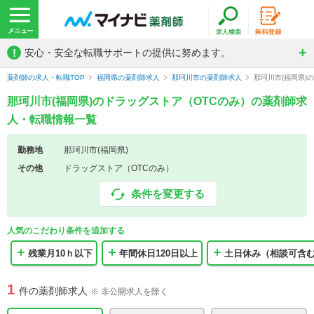
!
安心・安全な転職サポートの提供に努めます。
薬剤師の求人・転職TOP
福岡県の薬剤師求人
那珂川市の薬剤師求人
那珂川市(福岡県)
那珂川市(福岡県)のドラッグストア（OTCのみ）の薬剤師求
人・転職情報一覧
勤務地
那珂川市(福岡県)
その他
ドラッグストア（OTCのみ）
条件を変更する
人気のこだわり条件を追加する
残業月10ｈ以下
年間休日120日以上
土日休み（相談可含
1
件の薬剤師求人
※ 非公開求人を除く