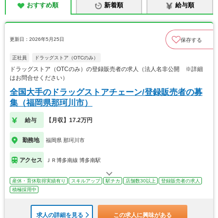
おすすめ順
新着順
給与順
更新日：2026年5月25日
保存する
正社員
ドラッグストア（OTCのみ）
ドラッグストア（OTCのみ）の登録販売者の求人（法人名非公開 ※詳細
はお問合せください）
全国大手のドラッグストアチェーン/登録販売者の募
集（福岡県那珂川市）
給与
【月収】17.2万円
勤務地
福岡県 那珂川市
アクセス
ＪＲ博多南線 博多南駅
産休・育休取得実績有り
スキルアップ
駅チカ
店舗数30以上
登録販売者の求人
積極採用中
求人の詳細を見る
この求人に興味がある