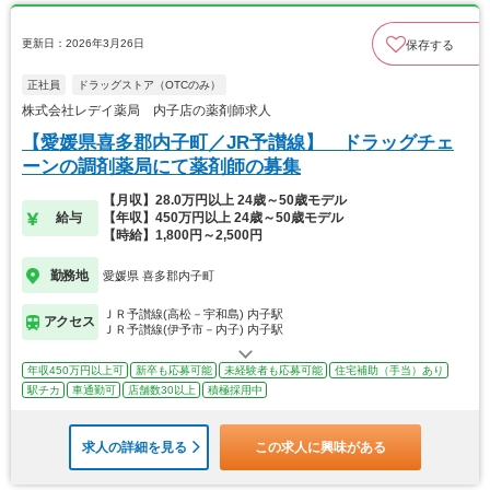
更新日：2026年3月26日
保存する
正社員
ドラッグストア（OTCのみ）
株式会社レデイ薬局 内子店の薬剤師求人
【愛媛県喜多郡内子町／JR予讃線】 ドラッグチェ
ーンの調剤薬局にて薬剤師の募集
【月収】28.0万円以上 24歳～50歳モデル
給与
【年収】450万円以上 24歳～50歳モデル
【時給】1,800円～2,500円
勤務地
愛媛県 喜多郡内子町
ＪＲ予讃線(高松－宇和島) 内子駅
アクセス
ＪＲ予讃線(伊予市－内子) 内子駅
年収450万円以上可
新卒も応募可能
未経験者も応募可能
住宅補助（手当）あり
駅チカ
車通勤可
店舗数30以上
積極採用中
求人の詳細を見る
この求人に興味がある