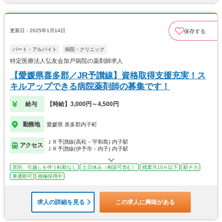
更新日：2025年1月14日
保存する
パート・アルバイト
病院・クリニック
特定医療法人弘友会加戸病院の薬剤師求人
【愛媛県喜多郡／JR予讃線】資格取得支援充実！ス
キルアップできる病院薬剤師の募集です！
給与
【時給】3,000円～4,500円
勤務地
愛媛県 喜多郡内子町
ＪＲ予讃線(高松－宇和島) 内子駅
アクセス
ＪＲ予讃線(伊予市－内子) 内子駅
原則、引越しを伴う転勤なし
土日休み（相談可含む）
残業月10ｈ以下
駅チカ
車通勤可
積極採用中
求人の詳細を見る
この求人に興味がある