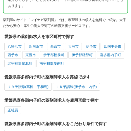
あります。
薬剤師のサイト「マイナビ薬剤師」では、希望通りの求人を無料でご紹介。大手
だから安心！厚生労働大臣認可の転職支援サービスです。
愛媛県の薬剤師求人を市区町村で探す
八幡浜市
新居浜市
西条市
大洲市
伊予市
四国中央市
西予市
東温市
伊予郡松前町
伊予郡砥部町
喜多郡内子町
北宇和郡鬼北町
南宇和郡愛南町
愛媛県喜多郡内子町の薬剤師求人を路線で探す
ＪＲ予讃線(高松－宇和島)
ＪＲ予讃線(伊予市－内子)
愛媛県喜多郡内子町の薬剤師求人を雇用形態で探す
正社員
愛媛県喜多郡内子町の薬剤師求人をこだわり条件で探す