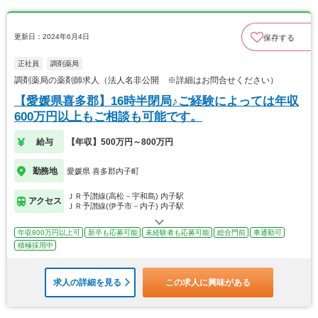
更新日：2024年6月4日
保存する
正社員
調剤薬局
調剤薬局の薬剤師求人（法人名非公開 ※詳細はお問合せください）
【愛媛県喜多郡】16時半閉局♪ご経験によっては年収
600万円以上もご相談も可能です。
給与
【年収】500万円～800万円
勤務地
愛媛県 喜多郡内子町
ＪＲ予讃線(高松－宇和島) 内子駅
アクセス
ＪＲ予讃線(伊予市－内子) 内子駅
年収800万円以上可
新卒も応募可能
未経験者も応募可能
総合門前
車通勤可
積極採用中
求人の詳細を見る
この求人に興味がある