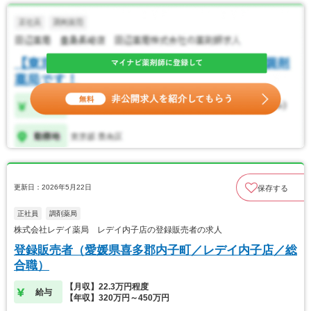
更新日：2026年5月22日
保存する
正社員
調剤薬局
株式会社レデイ薬局 レデイ内子店の登録販売者の求人
登録販売者（愛媛県喜多郡内子町／レデイ内子店／総
合職）
【月収】22.3万円程度
給与
【年収】320万円～450万円