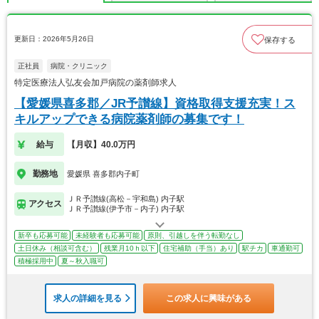
更新日：2026年5月26日
保存する
正社員
病院・クリニック
特定医療法人弘友会加戸病院の薬剤師求人
【愛媛県喜多郡／JR予讃線】資格取得支援充実！ス
キルアップできる病院薬剤師の募集です！
給与
【月収】40.0万円
勤務地
愛媛県 喜多郡内子町
ＪＲ予讃線(高松－宇和島) 内子駅
アクセス
ＪＲ予讃線(伊予市－内子) 内子駅
新卒も応募可能
未経験者も応募可能
原則、引越しを伴う転勤なし
土日休み（相談可含む）
残業月10ｈ以下
住宅補助（手当）あり
駅チカ
車通勤可
積極採用中
夏～秋入職可
求人の詳細を見る
この求人に興味がある