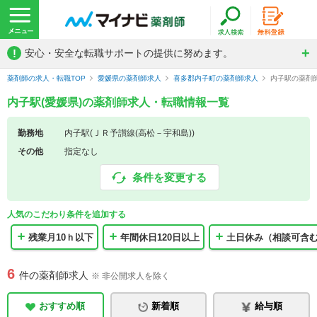
!
安心・安全な転職サポートの提供に努めます。
薬剤師の求人・転職TOP
愛媛県の薬剤師求人
喜多郡内子町の薬剤師求人
内子駅の薬剤
内子駅(愛媛県)の薬剤師求人・転職情報一覧
勤務地
内子駅(ＪＲ予讃線(高松－宇和島))
その他
指定なし
条件を変更する
人気のこだわり条件を追加する
残業月10ｈ以下
年間休日120日以上
土日休み（相談可含
6
件の薬剤師求人
※ 非公開求人を除く
おすすめ順
新着順
給与順