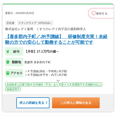
更新日：2026年5月20日
保存する
正社員
ドラッグストア（OTCのみ）
株式会社レデイ薬局 くすりのレデイ内子店の薬剤師求人
【喜多郡内子町／JR予讃線】 研修制度充実！未経
験の方での安心して勤務することが可能です
給与
【月収】27.1万円24歳～
勤務地
愛媛県 喜多郡内子町
ＪＲ予讃線(高松－宇和島) 内子駅
アクセス
ＪＲ予讃線(伊予市－内子) 内子駅
未経験者も応募可能
住宅補助（手当）あり
駅チカ
車通勤可
店舗数30以上
積極採用中
求人の詳細を見る
この求人に興味がある