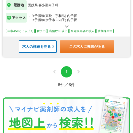
勤務地
愛媛県 喜多郡内子町
ＪＲ予讃線(高松－宇和島) 内子駅
アクセス
ＪＲ予讃線(伊予市－内子) 内子駅
年収450万円以上可
駅チカ
店舗数30以上
登録販売者の求人
積極採用中
求人の詳細を見る
この求人に興味がある
1
6件／6件