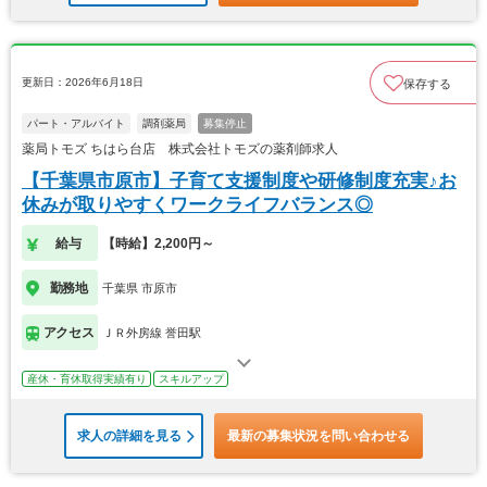
更新日：2026年6月18日
保存する
パート・アルバイト
調剤薬局
募集停止
薬局トモズ ちはら台店 株式会社トモズの薬剤師求人
【千葉県市原市】子育て支援制度や研修制度充実♪お
休みが取りやすくワークライフバランス◎
給与
【時給】2,200円～
勤務地
千葉県 市原市
アクセス
ＪＲ外房線 誉田駅
産休・育休取得実績有り
スキルアップ
求人の詳細を見る
最新の募集状況を問い合わせる