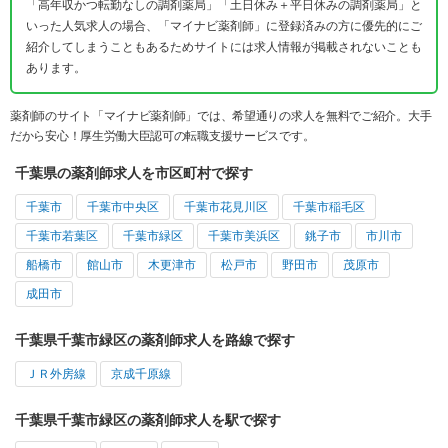
「高年収かつ転勤なしの調剤薬局」「土日休み＋平日休みの調剤薬局」と
いった人気求人の場合、「マイナビ薬剤師」に登録済みの方に優先的にご
紹介してしまうこともあるためサイトには求人情報が掲載されないことも
あります。
薬剤師のサイト「マイナビ薬剤師」では、希望通りの求人を無料でご紹介。大手
だから安心！厚生労働大臣認可の転職支援サービスです。
千葉県の薬剤師求人を市区町村で探す
千葉市
千葉市中央区
千葉市花見川区
千葉市稲毛区
千葉市若葉区
千葉市緑区
千葉市美浜区
銚子市
市川市
船橋市
館山市
木更津市
松戸市
野田市
茂原市
成田市
千葉県千葉市緑区の薬剤師求人を路線で探す
ＪＲ外房線
京成千原線
千葉県千葉市緑区の薬剤師求人を駅で探す