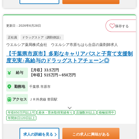
更新日：2026年6月28日
保存する
正社員
ドラッグストア（調剤併設）
ウエルシア薬局株式会社 ウエルシア市原ちはら台店の薬剤師求人
【千葉県市原市】多彩なキャリアパスと子育て支援制
度充実♪高給与のドラッグストアチェーン◎
【月収】33.5万円
給与
【年収】515万円～650万円
勤務地
千葉県 市原市
アクセス
ＪＲ外房線 誉田駅
年収650万円以上可
産休・育休取得実績有り
店舗数30以上
積極採用中
年間休日120日以上
求人の詳細を見る
この求人に興味がある