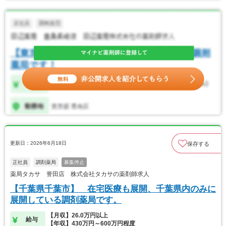
更新日：2026年6月18日
保存する
正社員
調剤薬局
募集停止
薬局タカサ 誉田店 株式会社タカサの薬剤師求人
【千葉県千葉市】 在宅医療も展開、千葉県内のみに
展開している調剤薬局です。
【月収】26.0万円以上
給与
【年収】430万円～600万円程度