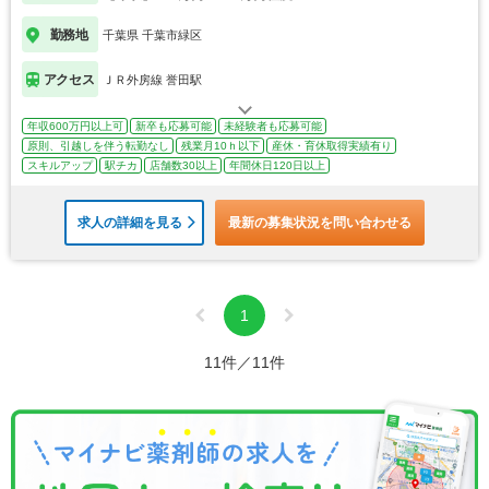
勤務地
千葉県 千葉市緑区
アクセス
ＪＲ外房線 誉田駅
年収600万円以上可
新卒も応募可能
未経験者も応募可能
原則、引越しを伴う転勤なし
残業月10ｈ以下
産休・育休取得実績有り
スキルアップ
駅チカ
店舗数30以上
年間休日120日以上
求人の詳細を見る
最新の募集状況を問い合わせる
1
11件／11件