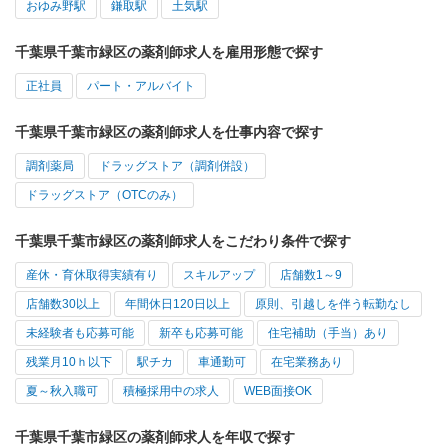
おゆみ野駅
鎌取駅
土気駅
千葉県千葉市緑区の薬剤師求人を雇用形態で探す
正社員
パート・アルバイト
千葉県千葉市緑区の薬剤師求人を仕事内容で探す
調剤薬局
ドラッグストア（調剤併設）
ドラッグストア（OTCのみ）
千葉県千葉市緑区の薬剤師求人をこだわり条件で探す
産休・育休取得実績有り
スキルアップ
店舗数1～9
店舗数30以上
年間休日120日以上
原則、引越しを伴う転勤なし
未経験者も応募可能
新卒も応募可能
住宅補助（手当）あり
残業月10ｈ以下
駅チカ
車通勤可
在宅業務あり
夏～秋入職可
積極採用中の求人
WEB面接OK
千葉県千葉市緑区の薬剤師求人を年収で探す