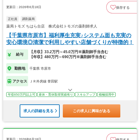
更新日：2026年6月18日
保存する
正社員
調剤薬局
薬局トモズ ちはら台店 株式会社トモズの薬剤師求人
【千葉県市原市】福利厚生充実♪システム面も充実の
安心環境◎清潔で利用しやすい店舗づくりが特徴的！
【月収】33.2万円～45.0万円※薬剤師手当含む
給与
【年収】480万円～690万円※薬剤師手当含む
勤務地
千葉県 市原市
アクセス
ＪＲ外房線 誉田駅
年収650万円以上可
産休・育休取得実績有り
スキルアップ
積極採用中
求人の詳細を見る
この求人に興味がある
更新日：2026年6月18日
保存する