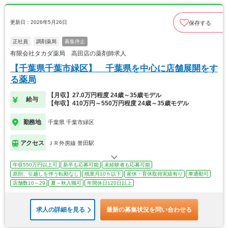
更新日：2026年5月26日
保存する
正社員
調剤薬局
募集停止
有限会社タカダ薬局 高田店の薬剤師求人
【千葉県千葉市緑区】 千葉県を中心に店舗展開をす
る薬局
【月収】27.0万円程度 24歳～35歳モデル
給与
【年収】410万円～550万円程度 24歳～35歳モデル
勤務地
千葉県 千葉市緑区
アクセス
ＪＲ外房線 誉田駅
年収550万円以上可
新卒も応募可能
未経験者も応募可能
原則、引越しを伴う転勤なし
残業月10ｈ以下
産休・育休取得実績有り
車通勤可
店舗数10～29
夏～秋入職可
年間休日120日以上
求人の詳細を見る
最新の募集状況を問い合わせる