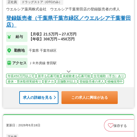
正社員
ドラッグストア（OTCのみ）
ウエルシア薬局株式会社 ウエルシア千葉誉田店の登録販売者の求人
登録販売者（千葉県千葉市緑区／ウエルシア千葉誉田
店）
【月収】21.5万円～27.0万円
給与
【年収】308万円～450万円
勤務地
千葉県 千葉市緑区
アクセス
ＪＲ外房線 誉田駅
年収450万円以上可
新卒も応募可能
未経験者も応募可能
住宅補助（手当）あり
産休・育休取得実績有り
駅チカ
店舗数30以上
登録販売者の求人
積極採用中
求人の詳細を見る
この求人に興味がある
更新日：2026年6月18日
保存する
正社員