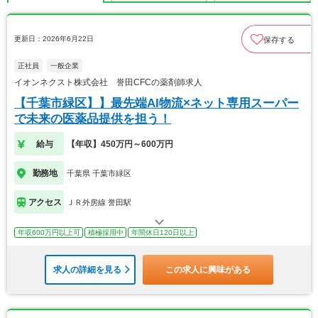
更新日：2026年6月22日
保存する
正社員
一般企業
イオンネクスト株式会社 誉田CFCの薬剤師求人
【千葉市緑区】】最先端AI物流×ネット専用スーパー
で未来の医薬品提供を担う！
給与
【年収】450万円～600万円
勤務地
千葉県 千葉市緑区
アクセス
ＪＲ外房線 誉田駅
年収600万円以上可
積極採用中
年間休日120日以上
求人の詳細を見る
この求人に興味がある