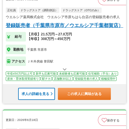
正社員
ドラッグストア（調剤併設）
ドラッグストア（OTCのみ）
ウエルシア薬局株式会社 ウエルシア市原ちはら台店の登録販売者の求人
登録販売者（千葉県市原市／ウエルシア千葉都賀店）
【月収】21.5万円～27.0万円
給与
【年収】308万円～450万円
勤務地
千葉県 市原市
アクセス
ＪＲ外房線 誉田駅
年収450万円以上可
新卒も応募可能
未経験者も応募可能
住宅補助（手当）あり
産休・育休取得実績有り
駅チカ
店舗数30以上
登録販売者の求人
積極採用中
求人の詳細を見る
この求人に興味がある
更新日：2026年6月18日
保存する