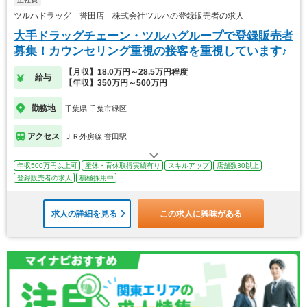
ツルハドラッグ 誉田店 株式会社ツルハの登録販売者の求人
大手ドラッグチェーン・ツルハグループで登録販売者
募集！カウンセリング重視の接客を重視しています♪
【月収】18.0万円～28.5万円程度
給与
【年収】350万円～500万円
勤務地
千葉県 千葉市緑区
アクセス
ＪＲ外房線 誉田駅
年収500万円以上可
産休・育休取得実績有り
スキルアップ
店舗数30以上
登録販売者の求人
積極採用中
求人の詳細を見る
この求人に興味がある